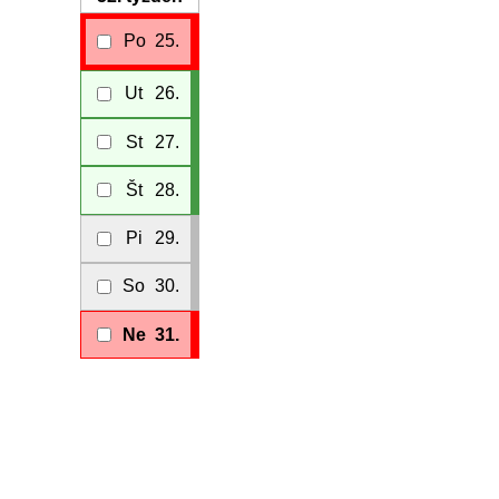
Po
25.
Ut
26.
St
27.
Št
28.
Pi
29.
So
30.
Ne
31.