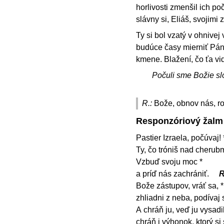
horlivosti zmenšil ich po
slávny si, Eliáš, svojimi
Ty si bol vzatý v ohnivej
budúce časy mierniť Páno
kmene. Blažení, čo ťa vide
Počuli sme Božie sl
R.:
Bože, obnov nás, ro
Responzóriový žalm
Pastier Izraela, počúvaj! 
Ty, čo tróniš nad cherubm
Vzbuď svoju moc *
a príď nás zachrániť.
R
Bože zástupov, vráť sa, *
zhliadni z neba, podívaj s
A chráň ju, veď ju vysadil
chráň i výhonok, ktorý si