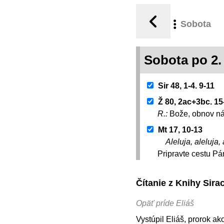
Sobota
Sobota po 2.
Sir 48, 1-4. 9-11
Ž 80, 2ac+3bc. 15
R.:
Bože, obnov ná
Mt 17, 10-13
Aleluja, aleluja, 
Pripravte cestu Pá
Čítanie z Knihy Sir
Opäť príde Eliáš
Vystúpil Eliáš, prorok ak