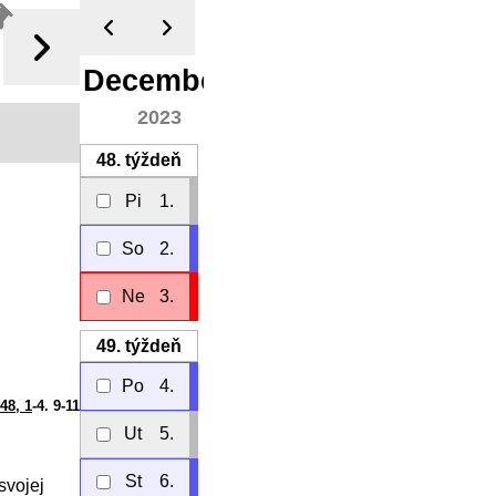
December
2023
48.
týždeň
Pi
1.
So
2.
Ne
3.
49.
týždeň
Po
4.
 48, 1
-4. 9-11
Ut
5.
St
6.
svojej