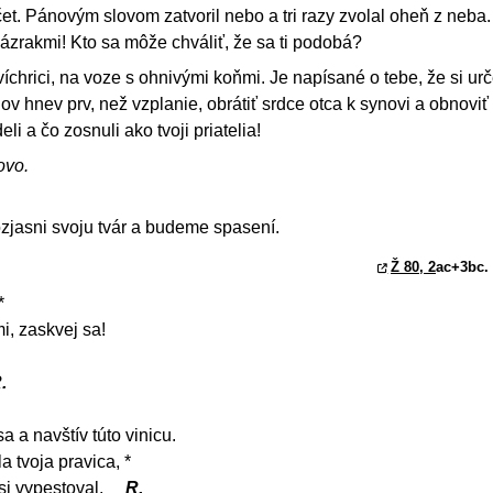
čet. Pánovým slovom zatvoril nebo a tri razy zvolal oheň z neba.
 zázrakmi! Kto sa môže chváliť, že sa ti podobá?
 víchrici, na voze s ohnivými koňmi. Je napísané o tebe, že si ur
v hnev prv, než vzplanie, obrátiť srdce otca k synovi a obnovi
li a čo zosnuli ako tvoji priatelia!
ovo.
zjasni svoju tvár a budeme spasení.
Ž 80, 2
ac+3bc. 
*
i, zaskvej sa!
.
a a navštív túto vinicu.
a tvoja pravica, *
 si vypestoval.
R.