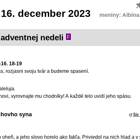
16.
december 2023
meniny: Albína
 adventnej nedeli
F
-16. 18-19
s, rozjasni svoju tvár a budeme spasení.
aleluja.
novi, vyrovnajte mu chodníky! A každé telo uvidí jeho spásu.
achovho syna
Sir
o oheň, a jeho slovo horelo ako fakľa. Priviedol na nich hlad a v 