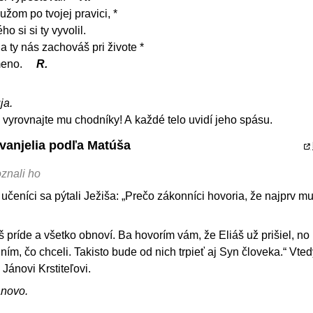
žom po tvojej pravici, *
o si si ty vyvolil.
 ty nás zachováš pri živote *
meno.
R.
ja.
 vyrovnajte mu chodníky! A každé telo uvidí jeho spásu.
Evanjelia podľa Matúša
oznali ho
učeníci sa pýtali Ježiša: „Prečo zákonníci hovoria, že najprv mu
 príde a všetko obnoví. Ba hovorím vám, že Eliáš už prišiel, no
 ním, čo chceli. Takisto bude od nich trpieť aj Syn človeka.“ Vte
 Jánovi Krstiteľovi.
ánovo.