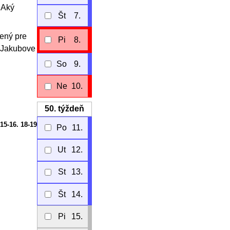
 Aký
Št
7.
čený pre
Pi
8.
ť Jakubove
So
9.
Ne
10.
50.
týždeň
15-16. 18-19
Po
11.
Ut
12.
St
13.
Št
14.
Pi
15.