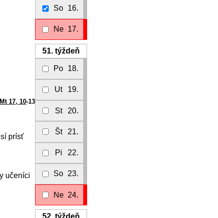
So
16.
Ne
17.
51.
týždeň
Po
18.
Ut
19.
Mt 17, 10
-13
St
20.
Št
21.
sí prísť
Pi
22.
So
23.
dy učeníci
Ne
24.
52.
týždeň