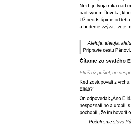
Nech je tvoja ruka nad mu
nad synom človeka, ktoréh
Už neodstúpime od teba a
a budeme vzývať tvoje 
Aleluja, aleluja, alelu
Pripravte cestu Pánovi,
Čítanie zo svätého 
Eliáš už prišiel, no nesp
Keď zostupovali z vrchu, 
Eliáš?“
On odpovedal: „Áno Eliáš
nespoznali ho a urobili s
pochopili, že im hovoril o
Počuli sme slovo P