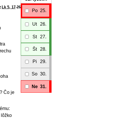
Lk 5, 17
-26
Po
25.
Ut
26.
h
St
27.
tra
Št
28.
trechu
Pi
29.
So
30.
Boha
Ne
31.
? Čo je
tému:
 lôžko