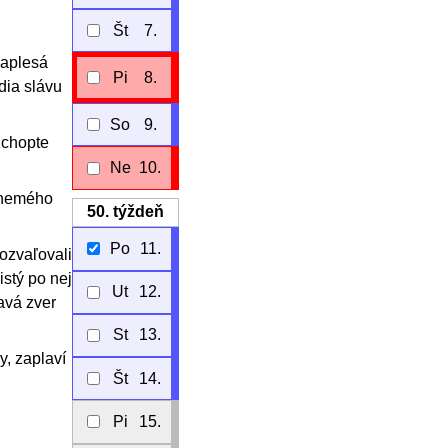
Št
7.
zaplesá
Pi
8.
dia slávu
So
9.
zchopte
Ne
10.
k nemého
50.
týždeň
Po
11.
ozvaľovali
istý po nej
Ut
12.
avá zver
St
13.
y, zaplaví
Št
14.
Pi
15.