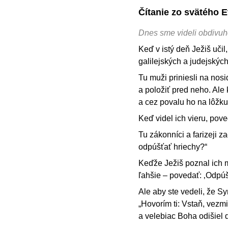
Čítanie zo svätého 
Dnes sme videli obdivuh
Keď v istý deň Ježiš učil
galilejských a judejskýc
Tu muži priniesli na nosi
a položiť pred neho. Ale 
a cez povalu ho na lôžku 
Keď videl ich vieru, pove
Tu zákonníci a farizeji z
odpúšťať hriechy?“
Keďže Ježiš poznal ich m
ľahšie – povedať: ‚Odpúš
Ale aby ste vedeli, že 
„Hovorím ti: Vstaň, vezmi
a velebiac Boha odišiel