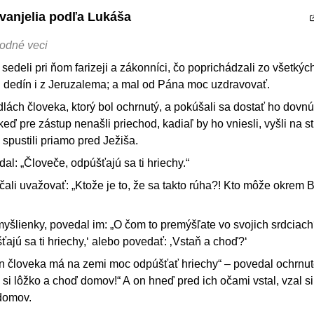
Evanjelia podľa Lukáša
odné veci
, sedeli pri ňom farizeji a zákonníci, čo poprichádzali zo všetkýc
h dedín i z Jeruzalema; a mal od Pána moc uzdravovať.
dlách človeka, ktorý bol ochrnutý, a pokúšali sa dostať ho dovnú
keď pre zástup nenašli priechod, kadiaľ by ho vniesli, vyšli na s
spustili priamo pred Ježiša.
dal: „Človeče, odpúšťajú sa ti hriechy.“
ačali uvažovať: „Ktože je to, že sa takto rúha?! Kto môže okrem 
yšlienky, povedal im: „O čom to premýšľate vo svojich srdciach
ťajú sa ti hriechy,‘ alebo povedať: ‚Vstaň a choď?‘
Syn človeka má na zemi moc odpúšťať hriechy“ – povedal ochrnu
 si lôžko a choď domov!“ A on hneď pred ich očami vstal, vzal si
 domov.