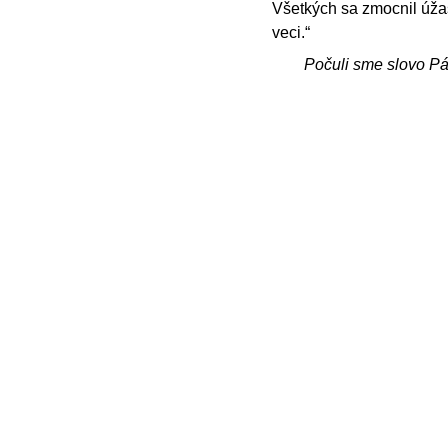
Všetkých sa zmocnil úžas
veci.“
Počuli sme slovo P