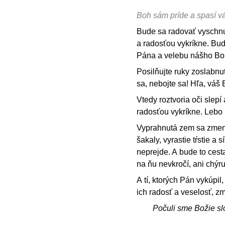
Boh sám príde a spasí v
Bude sa radovať vyschnut
a radosťou vykríkne. Bu
Pána a velebu nášho Bo
Posilňujte ruky zoslabn
sa, nebojte sa! Hľa, váš
Vtedy roztvoria oči slep
radosťou vykríkne. Lebo 
Vyprahnutá zem sa zmení
šakaly, vyrastie tŕstie a
neprejde. A bude to cest
na ňu nevkročí, ani chýr
A tí, ktorých Pán vykúpil
ich radosť a veselosť, z
Počuli sme Božie sl