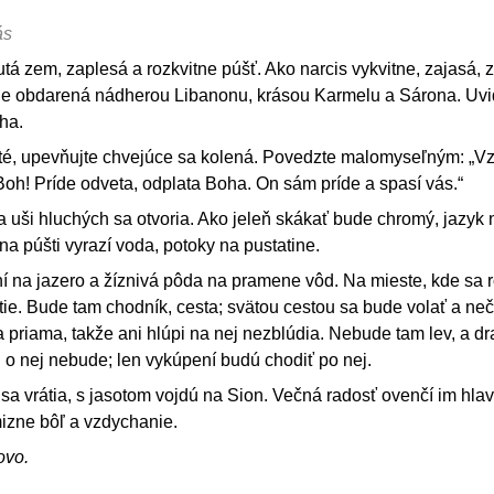
ás
á zem, zaplesá a rozkvitne púšť. Ako narcis vykvitne, zajasá, 
de obdarená nádherou Libanonu, krásou Karmelu a Sárona. Uvi
ha.
uté, upevňujte chvejúce sa kolená. Povedzte malomyseľným: „V
 Boh! Príde odveta, odplata Boha. On sám príde a spasí vás.“
í a uši hluchých sa otvoria. Ako jeleň skákať bude chromý, jazy
na púšti vyrazí voda, potoky na pustatine.
 na jazero a žíznivá pôda na pramene vôd. Na mieste, kde sa r
 sítie. Bude tam chodník, cesta; svätou cestou sa bude volať a neč
a priama, takže ani hlúpi na nej nezblúdia. Nebude tam lev, a dr
u o nej nebude; len vykúpení budú chodiť po nej.
, sa vrátia, s jasotom vojdú na Sion. Večná radosť ovenčí im hlav
mizne bôľ a vzdychanie.
ovo.