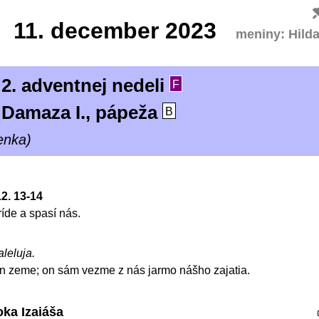
11.
december 2023
meniny: Hild
2. adventnej nedeli
F
 Damaza I., pápeža
B
enka)
12. 13-14
íde a spasí nás.
aleluja.
án zeme; on sám vezme z nás jarmo nášho zajatia.
oka Izaiáša