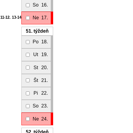
So
16.
Ne
17.
11-12. 13-14
51.
týždeň
Po
18.
Ut
19.
St
20.
Št
21.
Pi
22.
So
23.
Ne
24.
52.
týždeň