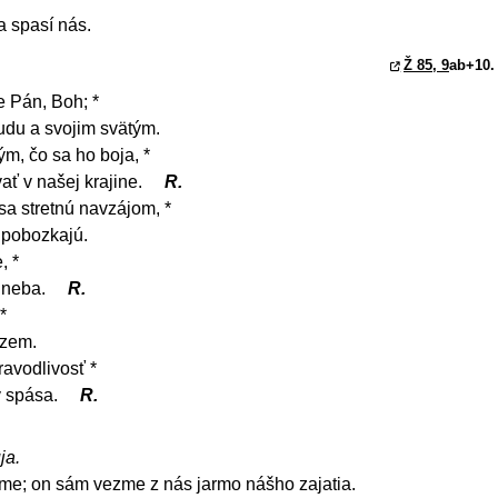
a spasí nás.
Ž 85, 9
ab+10. 
 Pán, Boh; *
udu a svojim svätým.
ým, čo sa ho boja, *
ať v našej krajine.
R.
sa stretnú navzájom, *
 pobozkajú.
, *
z neba.
R.
*
 zem.
avodlivosť *
v spása.
R.
ja.
eme; on sám vezme z nás jarmo nášho zajatia.