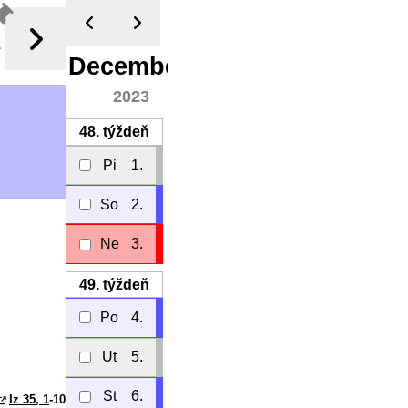
a
December
2023
48.
týždeň
Pi
1.
So
2.
Ne
3.
49.
týždeň
Po
4.
Ut
5.
St
6.
Iz 35, 1
-10