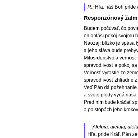
R.:
Hľa, náš Boh príde 
Responzóriový žalm
Budem počúvať, čo povie
on ohlási pokoj svojmu ľ
Naozaj: blízko je spása t
a jeho sláva bude prebýv
Milosrdenstvo a vernosť 
spravodlivosť a pokoj sa
Vernosť vyrastie zo zeme
spravodlivosť zhliadne 
Veď Pán dá požehnanie 
a svoje plody vydá naša
Pred ním bude kráčať spr
a po stopách jeho kroko
Aleluja, aleluja, alelu
Hľa, príde Kráľ, Pán z