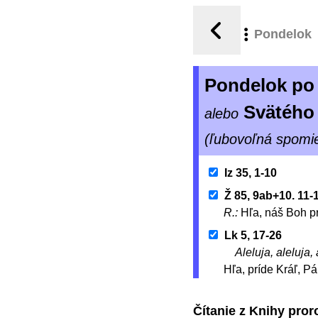
Pondelok
Pondelok po 
Svätého
alebo
(ľubovoľná spomi
Iz 35, 1-10
Ž 85, 9ab+10. 11-
R.:
Hľa, náš Boh pr
Lk 5, 17-26
Aleluja, aleluja, 
Hľa, príde Kráľ, P
Čítanie z Knihy pror