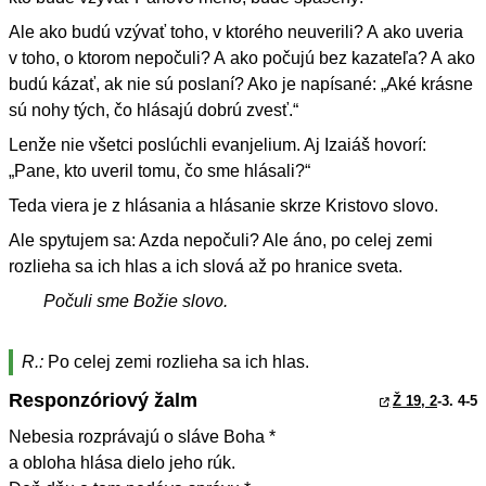
Ale ako budú vzývať toho, v ktorého neuverili? A ako uveria
v toho, o ktorom nepočuli? A ako počujú bez kazateľa? A ako
budú kázať, ak nie sú poslaní? Ako je napísané: „Aké krásne
sú nohy tých, čo hlásajú dobrú zvesť.“
Lenže nie všetci poslúchli evanjelium. Aj Izaiáš hovorí:
„Pane, kto uveril tomu, čo sme hlásali?“
Teda viera je z hlásania a hlásanie skrze Kristovo slovo.
Ale spytujem sa: Azda nepočuli? Ale áno, po celej zemi
rozlieha sa ich hlas a ich slová až po hranice sveta.
Počuli sme Božie slovo.
R.:
Po celej zemi rozlieha sa ich hlas.
Responzóriový žalm
Ž 19, 2
-3. 4-5
Nebesia rozprávajú o sláve Boha *
a obloha hlása dielo jeho rúk.