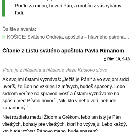
Poďte za mnou, hovorí Pán; a urobím z vás rybárov
ľudí.
Ďalšie slávenia:
KOŠICE: Svätého Ondreja, apoštola – hlavného patróna arcidiecézy (sviatok)
Čítanie z Listu svätého apoštola Pavla Rimanom
Rim 10, 9
-18
Viera je z hlásania a hlásanie skrze Kristovo slovo
Ak svojimi ústami vyznávaš: „Ježiš je Pán!“ a vo svojom srdci
uveríš, že Boh ho vzkriesil z mŕtvych, budeš spasený. Lebo
srdcom veríme na spravodlivosť a ústami vyznávame na
spásu. Veď Písmo hovorí: „Nik, kto v neho verí, nebude
zahanbený.“
Niet rozdielu medzi Židom a Grékom, lebo ten istý je Pán
všetkých, bohatý pre všetkých, ktorí ho vzývajú: Lebo každý,
kto bude vzývať Pánovo meno, bude spasený.