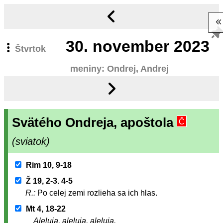
30.
november 2023
Štvrtok
meniny: Ondrej, Andrej
Svätého Ondreja, apoštola
Č
(sviatok)
Rim 10, 9-18
Ž 19, 2-3. 4-5
R.:
Po celej zemi rozlieha sa ich hlas.
Mt 4, 18-22
Aleluja, aleluja, aleluja.