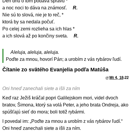
Deň dňu o tom podáva správu *
a noc noci to dáva na známosť.
R.
Nie sú to slová, nie je to reč, *
ktorá by sa nedala počuť.
Po celej zemi rozlieha sa ich hlas *
a ich slová až po končiny sveta.
R.
Aleluja, aleluja, aleluja.
Poďte za mnou, hovorí Pán; a urobím z vás rybárov ľudí.
Čítanie zo svätého Evanjelia podľa Matúša
Mt 4, 18
-22
Oni hneď zanechali siete a išli za ním
Keď raz Ježiš kráčal popri Galilejskom mori, videl dvoch
bratov, Šimona, ktorý sa volá Peter, a jeho brata Ondreja, ako
spúšťajú sieť do mora; boli totiž rybármi.
I povedal im: „Poďte za mnou a urobím z vás rybárov ľudí.“
Oni hneď zanechali siete a išli za ním.