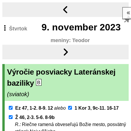
9.
november 2023
Štvrtok
meniny: Teodor
Výročie posviacky Lateránskej
baziliky
B
(sviatok)
Ez 47, 1-2. 8-9. 12
alebo
1 Kor 3, 9c-11. 16-17
Ž 46, 2-3. 5-6. 8-9b
R.:
Riečne ramená obveseľujú Božie mesto, posvätný