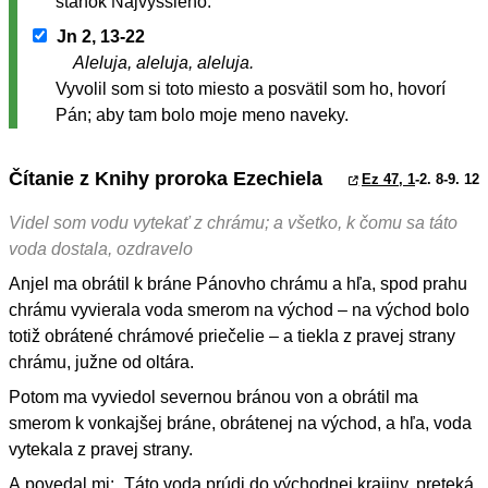
stánok Najvyššieho.
Jn 2, 13-22
Aleluja, aleluja, aleluja.
Vyvolil som si toto miesto a posvätil som ho, hovorí
Pán; aby tam bolo moje meno naveky.
Čítanie z Knihy proroka Ezechiela
Ez 47, 1
-2. 8-9. 12
Videl som vodu vytekať z chrámu; a všetko, k čomu sa táto
voda dostala, ozdravelo
Anjel ma obrátil k bráne Pánovho chrámu a hľa, spod prahu
chrámu vyvierala voda smerom na východ – na východ bolo
totiž obrátené chrámové priečelie – a tiekla z pravej strany
chrámu, južne od oltára.
Potom ma vyviedol severnou bránou von a obrátil ma
smerom k vonkajšej bráne, obrátenej na východ, a hľa, voda
vytekala z pravej strany.
A povedal mi: „Táto voda prúdi do východnej krajiny, preteká