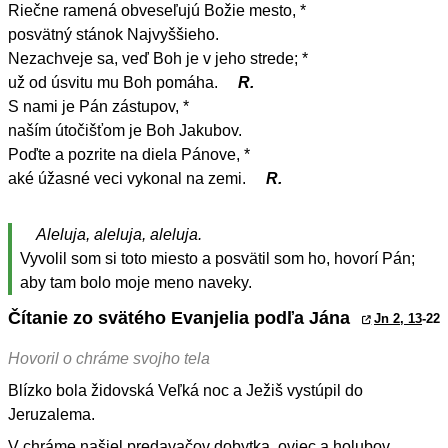
Riečne ramená obveseľujú Božie mesto, *
posvätný stánok Najvyššieho.
Nezachveje sa, veď Boh je v jeho strede; *
už od úsvitu mu Boh pomáha.
R.
S nami je Pán zástupov, *
naším útočišťom je Boh Jakubov.
Poďte a pozrite na diela Pánove, *
aké úžasné veci vykonal na zemi.
R.
Aleluja, aleluja, aleluja.
Vyvolil som si toto miesto a posvätil som ho, hovorí Pán;
aby tam bolo moje meno naveky.
Čítanie zo svätého Evanjelia podľa Jána
Jn 2, 13
-22
Hovoril o chráme svojho tela
Blízko bola židovská Veľká noc a Ježiš vystúpil do
Jeruzalema.
V chráme našiel predavačov dobytka, oviec a holubov