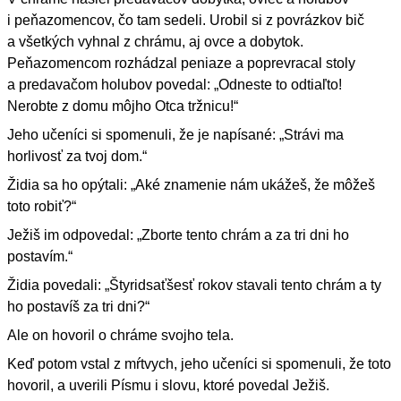
i peňazomencov, čo tam sedeli. Urobil si z povrázkov bič
a všetkých vyhnal z chrámu, aj ovce a dobytok.
Peňazomencom rozhádzal peniaze a poprevracal stoly
a predavačom holubov povedal: „Odneste to odtiaľto!
Nerobte z domu môjho Otca tržnicu!“
Jeho učeníci si spomenuli, že je napísané: „Strávi ma
horlivosť za tvoj dom.“
Židia sa ho opýtali: „Aké znamenie nám ukážeš, že môžeš
toto robiť?“
Ježiš im odpovedal: „Zborte tento chrám a za tri dni ho
postavím.“
Židia povedali: „Štyridsaťšesť rokov stavali tento chrám a ty
ho postavíš za tri dni?“
Ale on hovoril o chráme svojho tela.
Keď potom vstal z mŕtvych, jeho učeníci si spomenuli, že toto
hovoril, a uverili Písmu i slovu, ktoré povedal Ježiš.