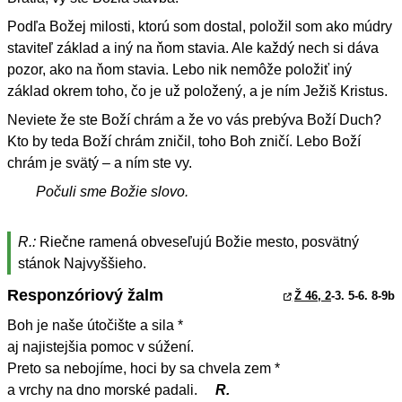
Podľa Božej milosti, ktorú som dostal, položil som ako múdry
staviteľ základ a iný na ňom stavia. Ale každý nech si dáva
pozor, ako na ňom stavia. Lebo nik nemôže položiť iný
základ okrem toho, čo je už položený, a je ním Ježiš Kristus.
Neviete že ste Boží chrám a že vo vás prebýva Boží Duch?
Kto by teda Boží chrám zničil, toho Boh zničí. Lebo Boží
chrám je svätý – a ním ste vy.
Počuli sme Božie slovo.
R.:
Riečne ramená obveseľujú Božie mesto, posvätný
stánok Najvyššieho.
Responzóriový žalm
Ž 46, 2
-3. 5-6. 8-9b
Boh je naše útočište a sila *
aj najistejšia pomoc v súžení.
Preto sa nebojíme, hoci by sa chvela zem *
a vrchy na dno morské padali.
R.