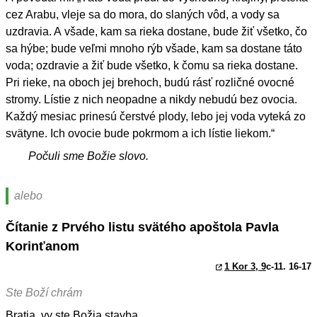
cez Arabu, vleje sa do mora, do slaných vôd, a vody sa
uzdravia. A všade, kam sa rieka dostane, bude žiť všetko, čo
sa hýbe; bude veľmi mnoho rýb všade, kam sa dostane táto
voda; ozdravie a žiť bude všetko, k čomu sa rieka dostane.
Pri rieke, na oboch jej brehoch, budú rásť rozličné ovocné
stromy. Lístie z nich neopadne a nikdy nebudú bez ovocia.
Každý mesiac prinesú čerstvé plody, lebo jej voda vyteká zo
svätyne. Ich ovocie bude pokrmom a ich lístie liekom.“
Počuli sme Božie slovo.
alebo
Čítanie z Prvého listu svätého apoštola Pavla
Korinťanom
1 Kor 3, 9
c-11. 16-17
Ste Boží chrám
Bratia, vy ste Božia stavba.