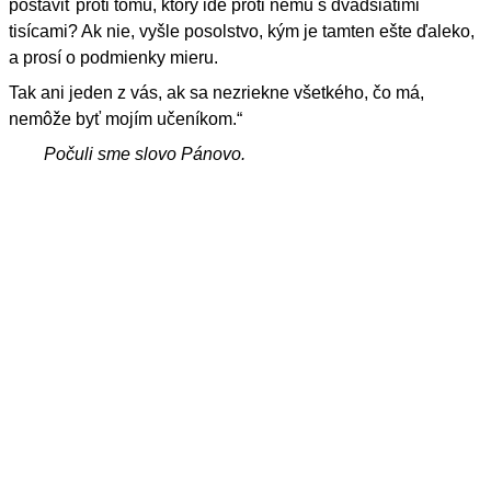
postaviť proti tomu, ktorý ide proti nemu s dvadsiatimi
tisícami? Ak nie, vyšle posolstvo, kým je tamten ešte ďaleko,
a prosí o podmienky mieru.
Tak ani jeden z vás, ak sa nezriekne všetkého, čo má,
nemôže byť mojím učeníkom.“
Počuli sme slovo Pánovo.