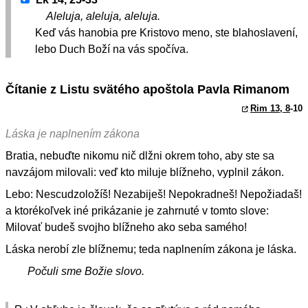
Aleluja, aleluja, aleluja.
Keď vás hanobia pre Kristovo meno, ste blahoslavení,
lebo Duch Boží na vás spočíva.
Čítanie z Listu svätého apoštola Pavla Rimanom
Rim 13, 8
-10
Láska je naplnením zákona
Bratia, nebuďte nikomu nič dlžni okrem toho, aby ste sa
navzájom milovali: veď kto miluje blížneho, vyplnil zákon.
Lebo: Nescudzoložíš! Nezabiješ! Nepokradneš! Nepožiadaš!
a ktorékoľvek iné prikázanie je zahrnuté v tomto slove:
Milovať budeš svojho blížneho ako seba samého!
Láska nerobí zle blížnemu; teda naplnením zákona je láska.
Počuli sme Božie slovo.