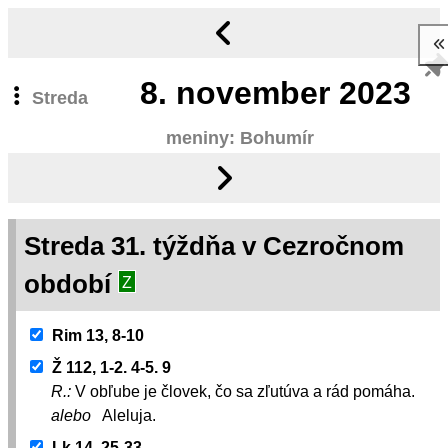
8.
november 2023
Streda
meniny: Bohumír
Streda 31. týždňa v Cezročnom
období
Z
Rim 13, 8-10
Ž 112, 1-2. 4-5. 9
R.:
V obľube je človek, čo sa zľutúva a rád pomáha.
alebo
Aleluja.
Lk 14, 25-33