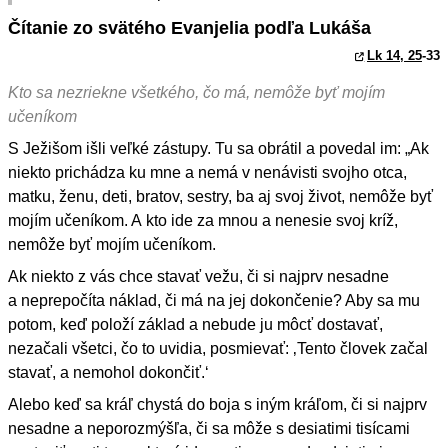
Čítanie zo svätého Evanjelia podľa Lukáša
Lk 14, 25
-33
Kto sa nezriekne všetkého, čo má, nemôže byť mojím
učeníkom
S Ježišom išli veľké zástupy. Tu sa obrátil a povedal im: „Ak
niekto prichádza ku mne a nemá v nenávisti svojho otca,
matku, ženu, deti, bratov, sestry, ba aj svoj život, nemôže byť
mojím učeníkom. A kto ide za mnou a nenesie svoj kríž,
nemôže byť mojím učeníkom.
Ak niekto z vás chce stavať vežu, či si najprv nesadne
a neprepočíta náklad, či má na jej dokončenie? Aby sa mu
potom, keď položí základ a nebude ju môcť dostavať,
nezačali všetci, čo to uvidia, posmievať: ‚Tento človek začal
stavať, a nemohol dokončiť.‘
Alebo keď sa kráľ chystá do boja s iným kráľom, či si najprv
nesadne a neporozmýšľa, či sa môže s desiatimi tisícami