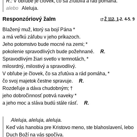
R.:
V obľube je človek, čo sa zľutúva a rád pomáha.
alebo
Aleluja.
Responzóriový žalm
Ž 112, 1
-2. 4-5. 9
Blažený muž, ktorý sa bojí Pána *
a má veľkú záľubu v jeho príkazoch.
Jeho potomstvo bude mocné na zemi; *
pokolenie spravodlivých bude požehnané.
R.
Spravodlivým žiari svetlo v temnotách, *
milosrdný, milostivý a spravodlivý.
V obľube je človek, čo sa zľutúva a rád pomáha, *
čo svoj majetok čestne spravuje.
R.
Rozdeľuje a dáva chudobným; †
jeho dobročinnosť potrvá naveky *
a jeho moc a sláva budú stále rásť.
R.
Aleluja, aleluja, aleluja.
Keď vás hanobia pre Kristovo meno, ste blahoslavení, lebo
Duch Boží na vás spočíva.