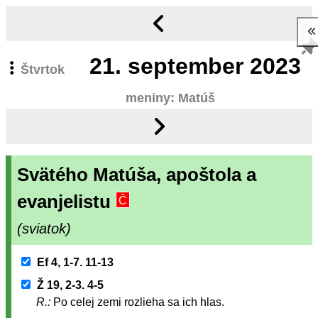
21.
september 2023
Štvrtok
meniny: Matúš
Svätého Matúša, apoštola a
evanjelistu
Č
(sviatok)
Ef 4, 1-7. 11-13
Ž 19, 2-3. 4-5
R.:
Po celej zemi rozlieha sa ich hlas.