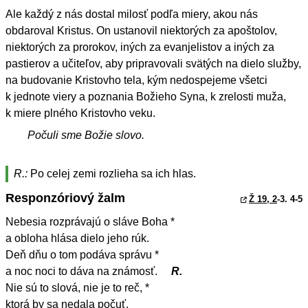
Ale každý z nás dostal milosť podľa miery, akou nás
obdaroval Kristus. On ustanovil niektorých za apoštolov,
niektorých za prorokov, iných za evanjelistov a iných za
pastierov a učiteľov, aby pripravovali svätých na dielo služby,
na budovanie Kristovho tela, kým nedospejeme všetci
k jednote viery a poznania Božieho Syna, k zrelosti muža,
k miere plného Kristovho veku.
Počuli sme Božie slovo.
R.:
Po celej zemi rozlieha sa ich hlas.
Responzóriový žalm
Ž 19, 2
-3. 4-5
Nebesia rozprávajú o sláve Boha *
a obloha hlása dielo jeho rúk.
Deň dňu o tom podáva správu *
a noc noci to dáva na známosť.
R.
Nie sú to slová, nie je to reč, *
ktorá by sa nedala počuť.