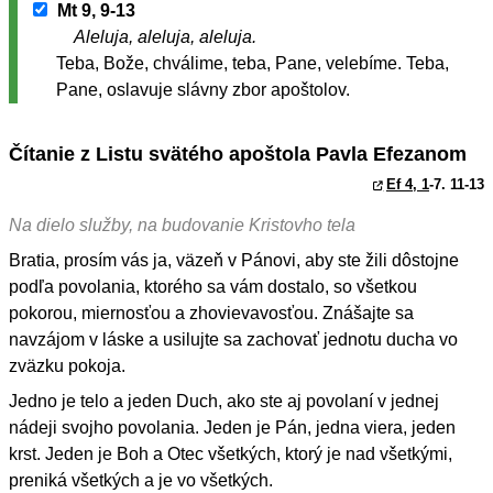
Mt 9, 9-13
Aleluja, aleluja, aleluja.
Teba, Bože, chválime, teba, Pane, velebíme. Teba,
Pane, oslavuje slávny zbor apoštolov.
Čítanie z Listu svätého apoštola Pavla Efezanom
Ef 4, 1
-7. 11-13
Na dielo služby, na budovanie Kristovho tela
Bratia, prosím vás ja, väzeň v Pánovi, aby ste žili dôstojne
podľa povolania, ktorého sa vám dostalo, so všetkou
pokorou, miernosťou a zhovievavosťou. Znášajte sa
navzájom v láske a usilujte sa zachovať jednotu ducha vo
zväzku pokoja.
Jedno je telo a jeden Duch, ako ste aj povolaní v jednej
nádeji svojho povolania. Jeden je Pán, jedna viera, jeden
krst. Jeden je Boh a Otec všetkých, ktorý je nad všetkými,
preniká všetkých a je vo všetkých.