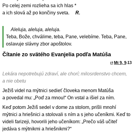
Po celej zemi rozlieha sa ich hlas *
a ich slová až po končiny sveta.
R.
Aleluja, aleluja, aleluja.
Teba, Bože, chválime, teba, Pane, velebíme. Teba, Pane,
oslavuje slávny zbor apoštolov.
Čítanie zo svätého Evanjelia podľa Matúša
Mt 9, 9
-13
Lekára nepotrebujú zdraví, ale chorí; milosrdenstvo chcem,
a nie obetu
Ježiš videl na mýtnici sedieť človeka menom Matúša
a povedal mu: „Poď za mnou!“ On vstal a išiel za ním.
Keď potom Ježiš sedel v dome za stolom, prišli mnohí
mýtnici a hriešnici a stolovali s ním a s jeho učeníkmi. Keď to
videli farizeji, hovorili jeho učeníkom: „Prečo váš učiteľ
jedáva s mýtnikmi a hriešnikmi?“