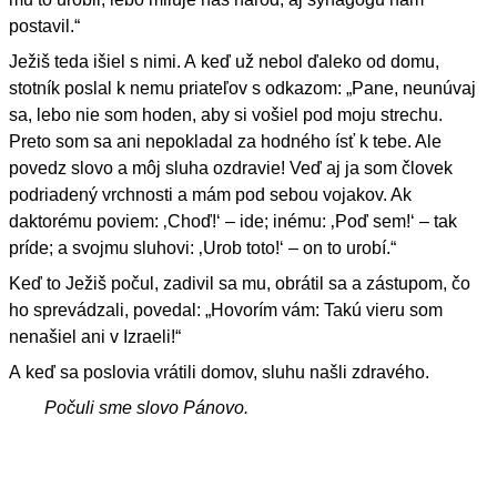
postavil.“
Ježiš teda išiel s nimi. A keď už nebol ďaleko od domu,
stotník poslal k nemu priateľov s odkazom: „Pane, neunúvaj
sa, lebo nie som hoden, aby si vošiel pod moju strechu.
Preto som sa ani nepokladal za hodného ísť k tebe. Ale
povedz slovo a môj sluha ozdravie! Veď aj ja som človek
podriadený vrchnosti a mám pod sebou vojakov. Ak
daktorému poviem: ‚Choď!‘ – ide; inému: ‚Poď sem!‘ – tak
príde; a svojmu sluhovi: ‚Urob toto!‘ – on to urobí.“
Keď to Ježiš počul, zadivil sa mu, obrátil sa a zástupom, čo
ho sprevádzali, povedal: „Hovorím vám: Takú vieru som
nenašiel ani v Izraeli!“
A keď sa poslovia vrátili domov, sluhu našli zdravého.
Počuli sme slovo Pánovo.