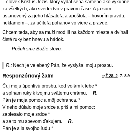
– človek Kristus Ježiš, ktorý vydal seba samého ako výkupné
za všetkých, ako svedectvo v pravom čase. A ja som
ustanovený za jeho hlásateľa a apoštola – hovorím pravdu,
neklamem –, za učiteľa pohanov vo viere a pravde.
Chcem teda, aby sa muži modlili na každom mieste a dvíhali
čisté ruky bez hnevu a hádok.
Počuli sme Božie slovo.
R.:
Nech je velebený Pán, že vyslyšal moju prosbu.
Responzóriový žalm
Ž 28, 2
. 7. 8-9
Čuj moju úpenlivú prosbu, keď volám k tebe *
a spínam ruky k tvojmu svätému chrámu.
R.
Pán je moja pomoc a môj ochranca. *
V neho dúfalo moje srdce a prišla mi pomoc;
zaplesalo moje srdce *
a za to mu spevom ďakujem.
R.
Pán je sila svojho ľudu *