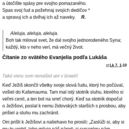
a útočište spásy pre svojho pomazaného.
Spas svoj ľud a požehnaj svojich dedičov *
a spravuj ich a dvíhaj ich až naveky.
R.
Aleluja, aleluja, aleluja.
Boh tak miloval svet, že dal svojho jednorodeného Syna;
každý, kto v neho verí, má večný život.
Čítanie zo svätého Evanjelia podľa Lukáša
Lk 7, 1
-10
Takú vieru som nenašiel ani v Izraeli!
Keď Ježiš skončil všetky svoje slová ľudu, ktorý ho počúval,
vošiel do Kafarnauma. Tam mal istý stotník sluhu, ktorého si
veľmi cenil, a ten bol na smrť chorý. Keď sa stotník dopočul
o Ježišovi, poslal k nemu židovských starších s prosbou, aby
prišiel a sluhu mu zachránil.
Oni prišli k Ježišovi a naliehavo ho prosili: „Zaslúži si, aby si
mu to urobil, lebo miluje náš národ; aj synagógu nám