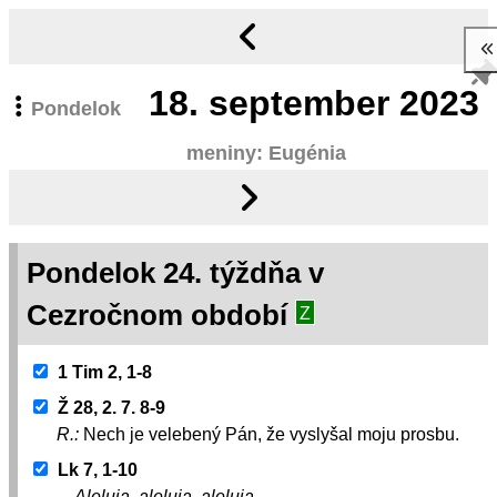
18.
september 2023
Pondelok
meniny: Eugénia
Pondelok 24. týždňa v
Cezročnom období
Z
1 Tim 2, 1-8
Ž 28, 2. 7. 8-9
R.:
Nech je velebený Pán, že vyslyšal moju prosbu.
Lk 7, 1-10
Aleluja, aleluja, aleluja.