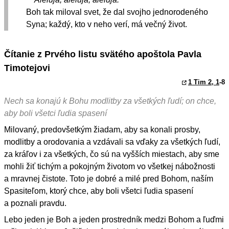
Boh tak miloval svet, že dal svojho jednorodeného
Syna; každý, kto v neho verí, má večný život.
Čítanie z Prvého listu svätého apoštola Pavla
Timotejovi
1 Tim 2, 1
-8
Nech sa konajú k Bohu modlitby za všetkých ľudí; on chce,
aby boli všetci ľudia spasení
Milovaný, predovšetkým žiadam, aby sa konali prosby,
modlitby a orodovania a vzdávali sa vďaky za všetkých ľudí,
za kráľov i za všetkých, čo sú na vyšších miestach, aby sme
mohli žiť tichým a pokojným životom vo všetkej nábožnosti
a mravnej čistote. Toto je dobré a milé pred Bohom, naším
Spasiteľom, ktorý chce, aby boli všetci ľudia spasení
a poznali pravdu.
Lebo jeden je Boh a jeden prostredník medzi Bohom a ľuďmi