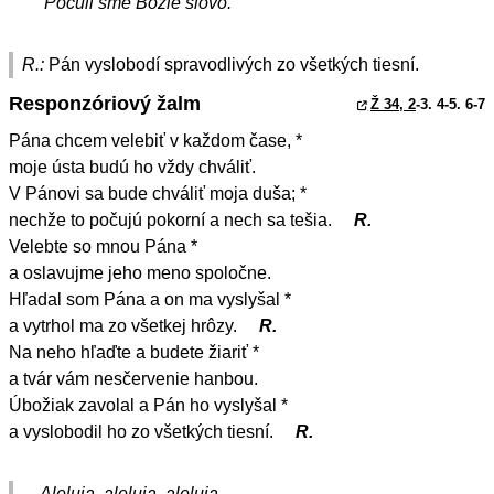
Počuli sme Božie slovo.
R.:
Pán vyslobodí spravodlivých zo všetkých tiesní.
Responzóriový žalm
Ž 34, 2
-3. 4-5. 6-7
Pána chcem velebiť v každom čase, *
moje ústa budú ho vždy chváliť.
V Pánovi sa bude chváliť moja duša; *
nechže to počujú pokorní a nech sa tešia.
R.
Velebte so mnou Pána *
a oslavujme jeho meno spoločne.
Hľadal som Pána a on ma vyslyšal *
a vytrhol ma zo všetkej hrôzy.
R.
Na neho hľaďte a budete žiariť *
a tvár vám nesčervenie hanbou.
Úbožiak zavolal a Pán ho vyslyšal *
a vyslobodil ho zo všetkých tiesní.
R.
Aleluja, aleluja, aleluja.