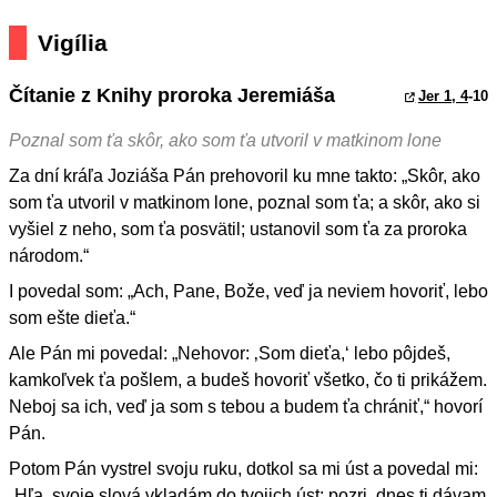
Vigília
Čítanie z Knihy proroka Jeremiáša
Jer 1, 4
-10
Poznal som ťa skôr, ako som ťa utvoril v matkinom lone
Za dní kráľa Joziáša Pán prehovoril ku mne takto: „Skôr, ako
som ťa utvoril v matkinom lone, poznal som ťa; a skôr, ako si
vyšiel z neho, som ťa posvätil; ustanovil som ťa za proroka
národom.“
I povedal som: „Ach, Pane, Bože, veď ja neviem hovoriť, lebo
som ešte dieťa.“
Ale Pán mi povedal: „Nehovor: ‚Som dieťa,‘ lebo pôjdeš,
kamkoľvek ťa pošlem, a budeš hovoriť všetko, čo ti prikážem.
Neboj sa ich, veď ja som s tebou a budem ťa chrániť,“ hovorí
Pán.
Potom Pán vystrel svoju ruku, dotkol sa mi úst a povedal mi:
„Hľa, svoje slová vkladám do tvojich úst; pozri, dnes ti dávam