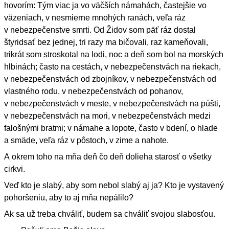
hovorím: Tým viac ja vo väčších námahách, častejšie vo
väzeniach, v nesmierne mnohých ranách, veľa ráz
v nebezpečenstve smrti. Od Židov som päť ráz dostal
štyridsať bez jednej, tri razy ma bičovali, raz kameňovali,
trikrát som stroskotal na lodi, noc a deň som bol na morských
hlbinách; často na cestách, v nebezpečenstvách na riekach,
v nebezpečenstvách od zbojníkov, v nebezpečenstvách od
vlastného rodu, v nebezpečenstvách od pohanov,
v nebezpečenstvách v meste, v nebezpečenstvách na púšti,
v nebezpečenstvách na mori, v nebezpečenstvách medzi
falošnými bratmi; v námahe a lopote, často v bdení, o hlade
a smäde, veľa ráz v pôstoch, v zime a nahote.
A okrem toho na mňa deň čo deň dolieha starosť o všetky
cirkvi.
Veď kto je slabý, aby som nebol slabý aj ja? Kto je vystavený
pohoršeniu, aby to aj mňa nepálilo?
Ak sa už treba chváliť, budem sa chváliť svojou slabosťou.