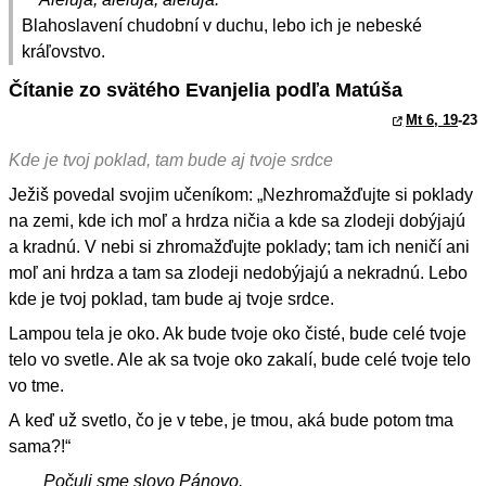
Blahoslavení chudobní v duchu, lebo ich je nebeské
kráľovstvo.
Čítanie zo svätého Evanjelia podľa Matúša
Mt 6, 19
-23
Kde je tvoj poklad, tam bude aj tvoje srdce
Ježiš povedal svojim učeníkom: „Nezhromažďujte si poklady
na zemi, kde ich moľ a hrdza ničia a kde sa zlodeji dobýjajú
a kradnú. V nebi si zhromažďujte poklady; tam ich neničí ani
moľ ani hrdza a tam sa zlodeji nedobýjajú a nekradnú. Lebo
kde je tvoj poklad, tam bude aj tvoje srdce.
Lampou tela je oko. Ak bude tvoje oko čisté, bude celé tvoje
telo vo svetle. Ale ak sa tvoje oko zakalí, bude celé tvoje telo
vo tme.
A keď už svetlo, čo je v tebe, je tmou, aká bude potom tma
sama?!“
Počuli sme slovo Pánovo.