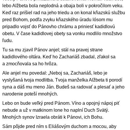
lebo Alžbeta bola neplodná a obaja boli v pokročilom veku.
Keď raz prišiel rad na jeho triedu a on konal kňazskú službu
pred Bohom, podľa zvyku kňazského úradu lósom mu
pripadlo vojsť do Pánovho chrámu a priniesť kadidlovú
obetu. V čase kadidlovej obety sa vonku modlilo množstvo
ľudu.
Tu sa mu zjavil Pánov anjel; stál na pravej strane
kadidlového oltára. Keď ho Zachariáš zbadal, zľakol sa
a zmocňovala sa ho hrôza.
Ale anjel mu povedal: „Neboj sa, Zachariáš, lebo je
vyslyšaná tvoja modlitba. Tvoja manželka Alžbeta ti porodí
syna a dáš mu meno Ján. Budeš sa radovať a plesať a jeho
narodenie poteší mnohých.
Lebo on bude veľký pred Pánom. Víno a opojný nápoj piť
nebude a už v matkinom lone ho naplní Duch Svätý.
Mnohých synov Izraela obráti k Pánovi, ich Bohu.
Sám pôjde pred ním s Eliášovým duchom a mocou, aby