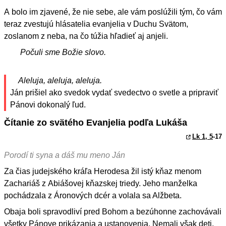
A bolo im zjavené, že nie sebe, ale vám poslúžili tým, čo vám
teraz zvestujú hlásatelia evanjelia v Duchu Svätom,
zoslanom z neba, na čo túžia hľadieť aj anjeli.
Počuli sme Božie slovo.
Aleluja, aleluja, aleluja.
Ján prišiel ako svedok vydať svedectvo o svetle a pripraviť
Pánovi dokonalý ľud.
Čítanie zo svätého Evanjelia podľa Lukáša
Lk 1, 5
-17
Porodí ti syna a dáš mu meno Ján
Za čias judejského kráľa Herodesa žil istý kňaz menom
Zachariáš z Abiášovej kňazskej triedy. Jeho manželka
pochádzala z Áronových dcér a volala sa Alžbeta.
Obaja boli spravodliví pred Bohom a bezúhonne zachovávali
všetky Pánove prikázania a ustanovenia. Nemali však deti,