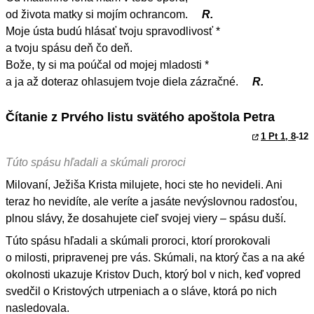
od života matky si mojím ochrancom.
R.
Moje ústa budú hlásať tvoju spravodlivosť *
a tvoju spásu deň čo deň.
Bože, ty si ma poúčal od mojej mladosti *
a ja až doteraz ohlasujem tvoje diela zázračné.
R.
Čítanie z Prvého listu svätého apoštola Petra
1 Pt 1, 8
-12
Túto spásu hľadali a skúmali proroci
Milovaní, Ježiša Krista milujete, hoci ste ho nevideli. Ani
teraz ho nevidíte, ale veríte a jasáte nevýslovnou radosťou,
plnou slávy, že dosahujete cieľ svojej viery – spásu duší.
Túto spásu hľadali a skúmali proroci, ktorí prorokovali
o milosti, pripravenej pre vás. Skúmali, na ktorý čas a na aké
okolnosti ukazuje Kristov Duch, ktorý bol v nich, keď vopred
svedčil o Kristových utrpeniach a o sláve, ktorá po nich
nasledovala.