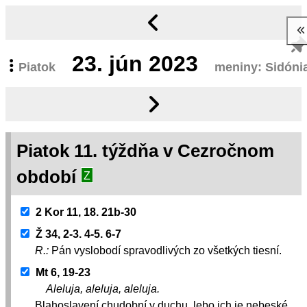
23.
jún 2023
Piatok
meniny: Sidóni
Piatok 11. týždňa v Cezročnom
období
Z
2 Kor 11, 18. 21b-30
Ž 34, 2-3. 4-5. 6-7
R.:
Pán vyslobodí spravodlivých zo všetkých tiesní.
Mt 6, 19-23
Aleluja, aleluja, aleluja.
Blahoslavení chudobní v duchu, lebo ich je nebeské