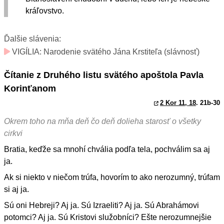
kráľovstvo.
Ďalšie slávenia:
VIGÍLIA: Narodenie svätého Jána Krstiteľa (slávnosť)
Čítanie z Druhého listu svätého apoštola Pavla
Korinťanom
2 Kor 11, 18
. 21b-30
Okrem toho na mňa deň čo deň dolieha starosť o všetky
cirkvi
Bratia, keďže sa mnohí chvália podľa tela, pochválim sa aj
ja.
Ak si niekto v niečom trúfa, hovorím to ako nerozumný, trúfam
si aj ja.
Sú oni Hebreji? Aj ja. Sú Izraeliti? Aj ja. Sú Abrahámovi
potomci? Aj ja. Sú Kristovi služobníci? Ešte nerozumnejšie