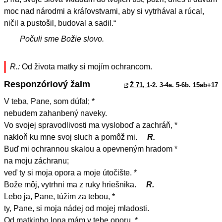
moc nad národmi a kráľovstvami, aby si vytrhával a rúcal,
ničil a pustošil, budoval a sadil.“
Počuli sme Božie slovo.
R.:
Od života matky si mojím ochrancom.
Responzóriový žalm
Ž 71, 1
-2. 3-4a. 5-6b. 15ab+17
V teba, Pane, som dúfal; *
nebudem zahanbený naveky.
Vo svojej spravodlivosti ma vysloboď a zachráň, *
nakloň ku mne svoj sluch a pomôž mi.
R.
Buď mi ochrannou skalou a opevneným hradom *
na moju záchranu;
veď ty si moja opora a moje útočište. *
Bože môj, vytrhni ma z ruky hriešnika.
R.
Lebo ja, Pane, túžim za tebou, *
ty, Pane, si moja nádej od mojej mladosti.
Od matkinho lona mám v tebe oporu, *