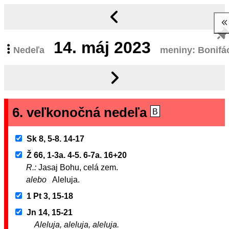
14.
máj 2023
Nedeľa
meniny: Bonifá
6. veľkonočná nedeľa
B
Sk 8, 5-8. 14-17
Ž 66, 1-3a. 4-5. 6-7a. 16+20
R.:
Jasaj Bohu, celá zem.
alebo
Aleluja.
1 Pt 3, 15-18
Jn 14, 15-21
Aleluja, aleluja, aleluja.