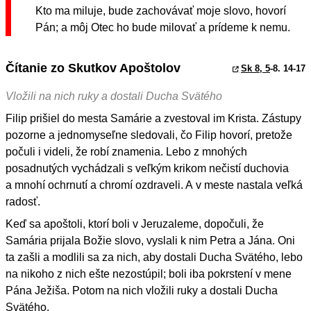
Kto ma miluje, bude zachovávať moje slovo, hovorí
Pán; a môj Otec ho bude milovať a prídeme k nemu.
Čítanie zo Skutkov Apoštolov
Sk 8, 5
-8. 14-17
Vložili na nich ruky a dostali Ducha Svätého
Filip prišiel do mesta Samárie a zvestoval im Krista. Zástupy
pozorne a jednomyseľne sledovali, čo Filip hovorí, pretože
počuli i videli, že robí znamenia. Lebo z mnohých
posadnutých vychádzali s veľkým krikom nečistí duchovia
a mnohí ochrnutí a chromí ozdraveli. A v meste nastala veľká
radosť.
Keď sa apoštoli, ktorí boli v Jeruzaleme, dopočuli, že
Samária prijala Božie slovo, vyslali k nim Petra a Jána. Oni
ta zašli a modlili sa za nich, aby dostali Ducha Svätého, lebo
na nikoho z nich ešte nezostúpil; boli iba pokrstení v mene
Pána Ježiša. Potom na nich vložili ruky a dostali Ducha
Svätého.