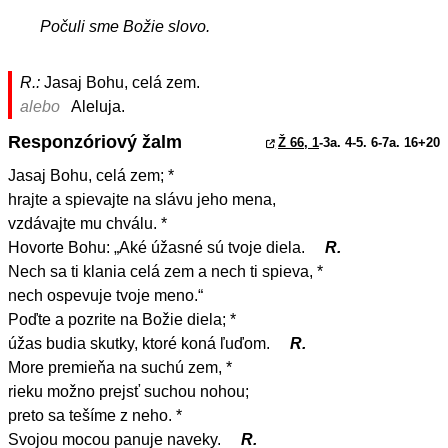
Počuli sme Božie slovo.
R.:
Jasaj Bohu, celá zem.
alebo
Aleluja.
Responzóriový žalm
Ž 66, 1
-3a. 4-5. 6-7a. 16+20
Jasaj Bohu, celá zem; *
hrajte a spievajte na slávu jeho mena,
vzdávajte mu chválu. *
Hovorte Bohu: „Aké úžasné sú tvoje diela.
R.
Nech sa ti klania celá zem a nech ti spieva, *
nech ospevuje tvoje meno.“
Poďte a pozrite na Božie diela; *
úžas budia skutky, ktoré koná ľuďom.
R.
More premieňa na suchú zem, *
rieku možno prejsť suchou nohou;
preto sa tešíme z neho. *
Svojou mocou panuje naveky.
R.