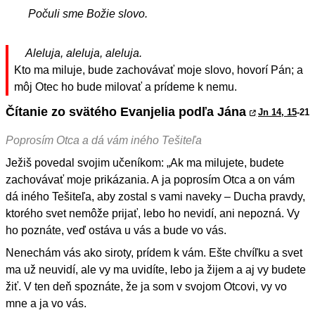
Počuli sme Božie slovo.
Aleluja, aleluja, aleluja.
Kto ma miluje, bude zachovávať moje slovo, hovorí Pán; a
môj Otec ho bude milovať a prídeme k nemu.
Čítanie zo svätého Evanjelia podľa Jána
Jn 14, 15
-21
Poprosím Otca a dá vám iného Tešiteľa
Ježiš povedal svojim učeníkom: „Ak ma milujete, budete
zachovávať moje prikázania. A ja poprosím Otca a on vám
dá iného Tešiteľa, aby zostal s vami naveky – Ducha pravdy,
ktorého svet nemôže prijať, lebo ho nevidí, ani nepozná. Vy
ho poznáte, veď ostáva u vás a bude vo vás.
Nenechám vás ako siroty, prídem k vám. Ešte chvíľku a svet
ma už neuvidí, ale vy ma uvidíte, lebo ja žijem a aj vy budete
žiť. V ten deň spoznáte, že ja som v svojom Otcovi, vy vo
mne a ja vo vás.