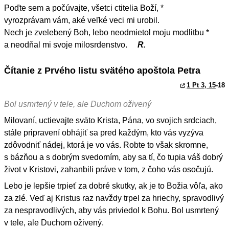
Poďte sem a počúvajte, všetci ctitelia Boží, *
vyrozprávam vám, aké veľké veci mi urobil.
Nech je zvelebený Boh, lebo neodmietol moju modlitbu *
a neodňal mi svoje milosrdenstvo.
R.
Čítanie z Prvého listu svätého apoštola Petra
1 Pt 3, 15
-18
Bol usmrtený v tele, ale Duchom oživený
Milovaní, uctievajte sväto Krista, Pána, vo svojich srdciach,
stále pripravení obhájiť sa pred každým, kto vás vyzýva
zdôvodniť nádej, ktorá je vo vás. Robte to však skromne,
s bázňou a s dobrým svedomím, aby sa tí, čo tupia váš dobrý
život v Kristovi, zahanbili práve v tom, z čoho vás osočujú.
Lebo je lepšie trpieť za dobré skutky, ak je to Božia vôľa, ako
za zlé. Veď aj Kristus raz navždy trpel za hriechy, spravodlivý
za nespravodlivých, aby vás priviedol k Bohu. Bol usmrtený
v tele, ale Duchom oživený.