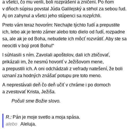
a všetci, čo mu verili, boli rozprášení a zničení. Po ňom
v dňoch súpisu povstal Júda Galilejský a strhol za sebou ľud.
Aj on zahynul a všetci jeho stúpenci sa rozpŕchli.
Preto vám teraz hovorím: Nechajte týchto ľudí a prepustite
ich, lebo ak je tento zámer alebo toto dielo od ľudí, rozpadne
sa, ale ak je od Boha, nebudete ich môcť rozvrátiť. Aby ste sa
neocitli v boji proti Bohu!“
I súhlasili s ním. Zavolali apoštolov, dali ich zbičovať,
prikázali im, že nesmú hovoriť v Ježišovom mene,
a prepustili ich. A oni odchádzali z veľrady natešení, že boli
uznaní za hodných znášať potupu pre toto meno.
A neprestávali deň čo deň učiť v chráme i po domoch
a zvestovať Krista, Ježiša.
Počuli sme Božie slovo.
R.:
Pán je moje svetlo a moja spása.
alebo
Aleluja.