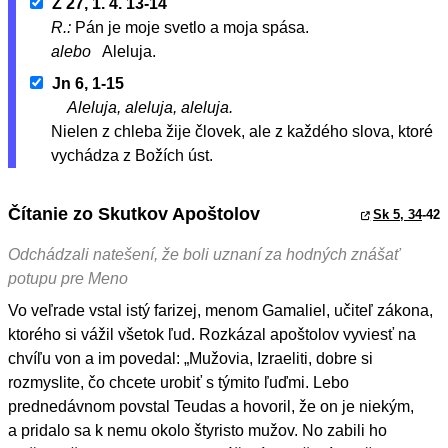
Ž 27, 1. 4. 13-14
R.:
Pán je moje svetlo a moja spása.
alebo
Aleluja.
Jn 6, 1-15
Aleluja, aleluja, aleluja.
Nielen z chleba žije človek, ale z každého slova, ktoré
vychádza z Božích úst.
Čítanie zo Skutkov Apoštolov
Sk 5, 34
-42
Odchádzali natešení, že boli uznaní za hodných znášať
potupu pre Meno
Vo veľrade vstal istý farizej, menom Gamaliel, učiteľ zákona,
ktorého si vážil všetok ľud. Rozkázal apoštolov vyviesť na
chvíľu von a im povedal: „Mužovia, Izraeliti, dobre si
rozmyslite, čo chcete urobiť s týmito ľuďmi. Lebo
prednedávnom povstal Teudas a hovoril, že on je niekým,
a pridalo sa k nemu okolo štyristo mužov. No zabili ho