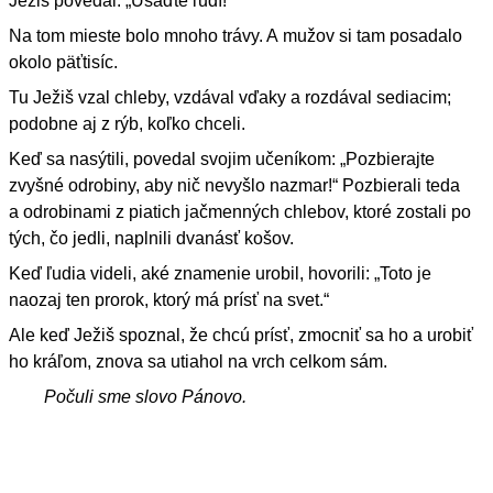
Ježiš povedal: „Usaďte ľudí!“
Na tom mieste bolo mnoho trávy. A mužov si tam posadalo
okolo päťtisíc.
Tu Ježiš vzal chleby, vzdával vďaky a rozdával sediacim;
podobne aj z rýb, koľko chceli.
Keď sa nasýtili, povedal svojim učeníkom: „Pozbierajte
zvyšné odrobiny, aby nič nevyšlo nazmar!“ Pozbierali teda
a odrobinami z piatich jačmenných chlebov, ktoré zostali po
tých, čo jedli, naplnili dvanásť košov.
Keď ľudia videli, aké znamenie urobil, hovorili: „Toto je
naozaj ten prorok, ktorý má prísť na svet.“
Ale keď Ježiš spoznal, že chcú prísť, zmocniť sa ho a urobiť
ho kráľom, znova sa utiahol na vrch celkom sám.
Počuli sme slovo Pánovo.