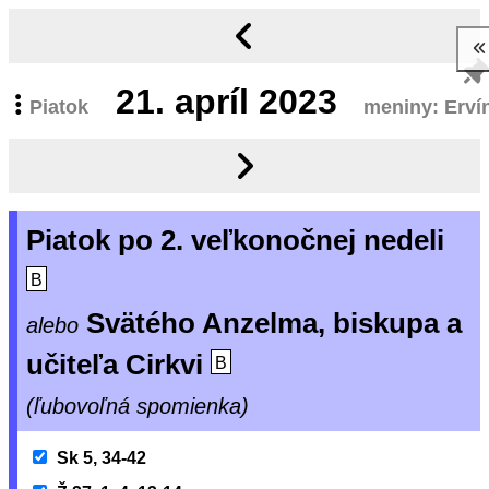
21.
apríl 2023
Piatok
meniny: Erví
Piatok po 2. veľkonočnej nedeli
B
Svätého Anzelma, biskupa a
alebo
učiteľa Cirkvi
B
(ľubovoľná spomienka)
Sk 5, 34-42