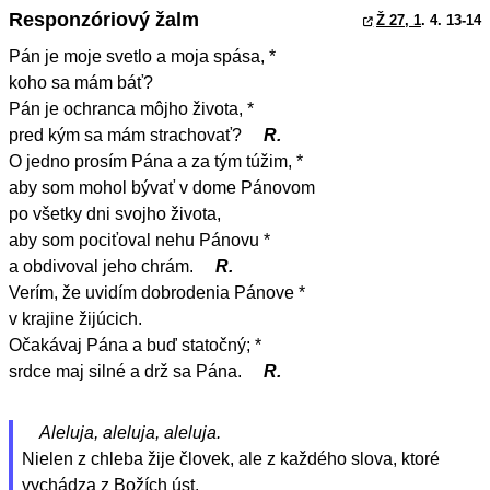
Responzóriový žalm
Ž 27, 1
. 4. 13-14
Pán je moje svetlo a moja spása, *
koho sa mám báť?
Pán je ochranca môjho života, *
pred kým sa mám strachovať?
R.
O jedno prosím Pána a za tým túžim, *
aby som mohol bývať v dome Pánovom
po všetky dni svojho života,
aby som pociťoval nehu Pánovu *
a obdivoval jeho chrám.
R.
Verím, že uvidím dobrodenia Pánove *
v krajine žijúcich.
Očakávaj Pána a buď statočný; *
srdce maj silné a drž sa Pána.
R.
Aleluja, aleluja, aleluja.
Nielen z chleba žije človek, ale z každého slova, ktoré
vychádza z Božích úst.