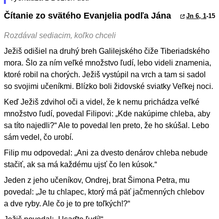
Čítanie zo svätého Evanjelia podľa Jána
Jn 6, 1
-15
Rozdával sediacim, koľko chceli
Ježiš odišiel na druhý breh Galilejského čiže Tiberiadského
mora. Šlo za ním veľké množstvo ľudí, lebo videli znamenia,
ktoré robil na chorých. Ježiš vystúpil na vrch a tam si sadol
so svojimi učeníkmi. Blízko boli židovské sviatky Veľkej noci.
Keď Ježiš zdvihol oči a videl, že k nemu prichádza veľké
množstvo ľudí, povedal Filipovi: „Kde nakúpime chleba, aby
sa títo najedli?“ Ale to povedal len preto, že ho skúšal. Lebo
sám vedel, čo urobí.
Filip mu odpovedal: „Ani za dvesto denárov chleba nebude
stačiť, ak sa má každému ujsť čo len kúsok.“
Jeden z jeho učeníkov, Ondrej, brat Šimona Petra, mu
povedal: „Je tu chlapec, ktorý má päť jačmenných chlebov
a dve ryby. Ale čo je to pre toľkých!?“