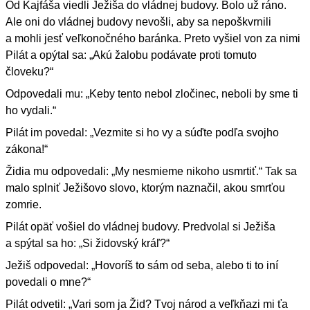
Od Kajfáša viedli Ježiša do vládnej budovy. Bolo už ráno.
Ale oni do vládnej budovy nevošli, aby sa nepoškvrnili
a mohli jesť veľkonočného baránka. Preto vyšiel von za nimi
Pilát a opýtal sa: „Akú žalobu podávate proti tomuto
človeku?“
Odpovedali mu: „Keby tento nebol zločinec, neboli by sme ti
ho vydali.“
Pilát im povedal: „Vezmite si ho vy a súďte podľa svojho
zákona!“
Židia mu odpovedali: „My nesmieme nikoho usmrtiť.“ Tak sa
malo splniť Ježišovo slovo, ktorým naznačil, akou smrťou
zomrie.
Pilát opäť vošiel do vládnej budovy. Predvolal si Ježiša
a spýtal sa ho: „Si židovský kráľ?“
Ježiš odpovedal: „Hovoríš to sám od seba, alebo ti to iní
povedali o mne?“
Pilát odvetil: „Vari som ja Žid? Tvoj národ a veľkňazi mi ťa