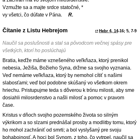
Vzmužte sa a majte srdce statočné, *
vy všetci, čo dúfate v Pána.
R.
Čítanie z Listu Hebrejom
Hebr 4, 14
-16; 5, 7-9
Naučil sa poslušnosti a stal sa pôvodcom večnej spásy pre
všetkých, ktorí ho poslúchajú
Bratia, keďže máme vznešeného veľkňaza, ktorý prenikol
nebesia, Ježiša, Božieho Syna, držme sa svojho vyznania.
Veď nemáme veľkňaza, ktorý by nemohol cítiť s našimi
slabosťami; veď bol podobne skúšaný vo všetkom okrem
hriechu. Pristupujme teda s dôverou k trónu milosti, aby sme
dosiahli milosrdenstvo a našli milosť a pomoc v pravom
čase.
Kristus v dňoch svojho pozemského života so silným
výkrikom a so slzami prednášal prosby a modlitby tomu, ktorý
ho mohol zachrániť od smrti; a bol vyslyšaný pre svoju
bohabojnosť. A hoci bol Synom, z toho, čo vytrpel, naučil sa