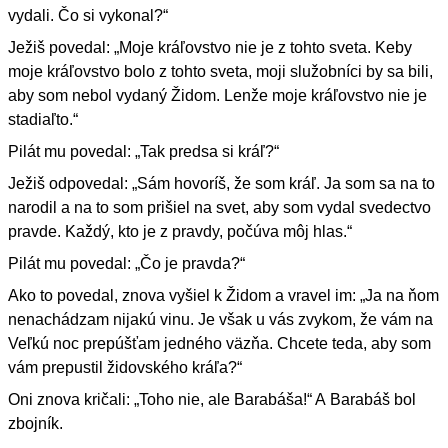
vydali. Čo si vykonal?“
Ježiš povedal: „Moje kráľovstvo nie je z tohto sveta. Keby
moje kráľovstvo bolo z tohto sveta, moji služobníci by sa bili,
aby som nebol vydaný Židom. Lenže moje kráľovstvo nie je
stadiaľto.“
Pilát mu povedal: „Tak predsa si kráľ?“
Ježiš odpovedal: „Sám hovoríš, že som kráľ. Ja som sa na to
narodil a na to som prišiel na svet, aby som vydal svedectvo
pravde. Každý, kto je z pravdy, počúva môj hlas.“
Pilát mu povedal: „Čo je pravda?“
Ako to povedal, znova vyšiel k Židom a vravel im: „Ja na ňom
nenachádzam nijakú vinu. Je však u vás zvykom, že vám na
Veľkú noc prepúšťam jedného väzňa. Chcete teda, aby som
vám prepustil židovského kráľa?“
Oni znova kričali: „Toho nie, ale Barabáša!“ A Barabáš bol
zbojník.