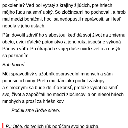
pokolenie? Veď bol vyťatý z krajiny žijúcich, pre hriech
môjho ľudu na smrť ubitý. So zločincami ho pochovali, a hrob
mal medzi boháčmi, hoci sa nedopustil neprávosti, ani lesť
nebola v jeho ústach.
Pán dovolil zdrviť ho slabosťou; keď dá svoj život na zmiernu
obetu, uvidí ďaleké potomstvo a jeho ruka úspešne vykoná
Pánovu vôľu. Po útrapách svojej duše uvidí svetlo a nasýti
sa poznaním.
Boh hovorí
:
Môj spravodlivý služobník ospravedlní mnohých a sám
ponesie ich viny. Preto mu dám ako podiel zástupy
a s mocnými sa bude deliť o korisť, pretože vydal na smrť
svoj život a započítali ho medzi zločincov; a on niesol hriech
mnohých a prosí za hriešnikov.
Počuli sme Božie slovo.
R.:
Otče, do tvojich rúk porúčam svojho ducha.