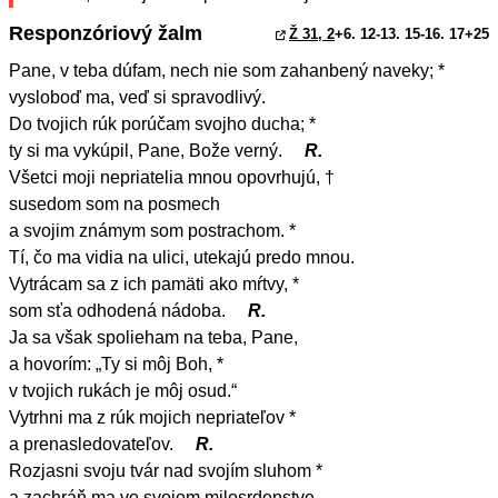
Responzóriový žalm
Ž 31, 2
+6. 12-13. 15-16. 17+25
Pane, v teba dúfam, nech nie som zahanbený naveky; *
vysloboď ma, veď si spravodlivý.
Do tvojich rúk porúčam svojho ducha; *
ty si ma vykúpil, Pane, Bože verný.
R.
Všetci moji nepriatelia mnou opovrhujú, †
susedom som na posmech
a svojim známym som postrachom. *
Tí, čo ma vidia na ulici, utekajú predo mnou.
Vytrácam sa z ich pamäti ako mŕtvy, *
som sťa odhodená nádoba.
R.
Ja sa však spolieham na teba, Pane,
a hovorím: „Ty si môj Boh, *
v tvojich rukách je môj osud.“
Vytrhni ma z rúk mojich nepriateľov *
a prenasledovateľov.
R.
Rozjasni svoju tvár nad svojím sluhom *
a zachráň ma vo svojom milosrdenstve.