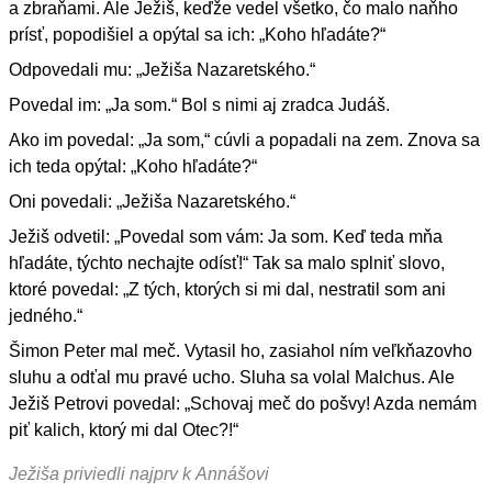
a zbraňami. Ale Ježiš, keďže vedel všetko, čo malo naňho
prísť, popodišiel a opýtal sa ich: „Koho hľadáte?“
Odpovedali mu: „Ježiša Nazaretského.“
Povedal im: „Ja som.“ Bol s nimi aj zradca Judáš.
Ako im povedal: „Ja som,“ cúvli a popadali na zem. Znova sa
ich teda opýtal: „Koho hľadáte?“
Oni povedali: „Ježiša Nazaretského.“
Ježiš odvetil: „Povedal som vám: Ja som. Keď teda mňa
hľadáte, týchto nechajte odísť!“ Tak sa malo splniť slovo,
ktoré povedal: „Z tých, ktorých si mi dal, nestratil som ani
jedného.“
Šimon Peter mal meč. Vytasil ho, zasiahol ním veľkňazovho
sluhu a odťal mu pravé ucho. Sluha sa volal Malchus. Ale
Ježiš Petrovi povedal: „Schovaj meč do pošvy! Azda nemám
piť kalich, ktorý mi dal Otec?!“
Ježiša priviedli najprv k Annášovi