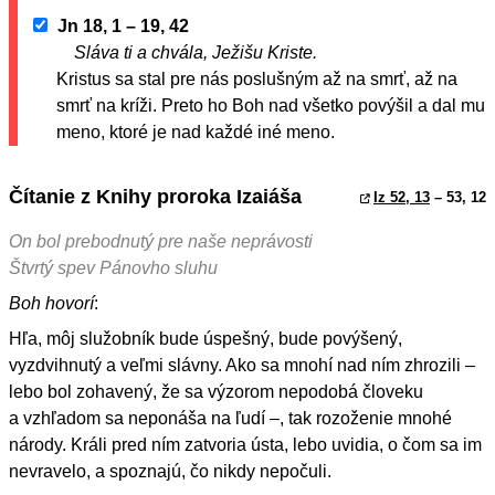
Jn 18, 1 – 19, 42
Sláva ti a chvála, Ježišu Kriste.
Kristus sa stal pre nás poslušným až na smrť, až na
smrť na kríži. Preto ho Boh nad všetko povýšil a dal mu
meno, ktoré je nad každé iné meno.
Čítanie z Knihy proroka Izaiáša
Iz 52, 13
– 53, 12
On bol prebodnutý pre naše neprávosti
Štvrtý spev Pánovho sluhu
Boh hovorí
:
Hľa, môj služobník bude úspešný, bude povýšený,
vyzdvihnutý a veľmi slávny. Ako sa mnohí nad ním zhrozili –
lebo bol zohavený, že sa výzorom nepodobá človeku
a vzhľadom sa neponáša na ľudí –, tak rozoženie mnohé
národy. Králi pred ním zatvoria ústa, lebo uvidia, o čom sa im
nevravelo, a spoznajú, čo nikdy nepočuli.