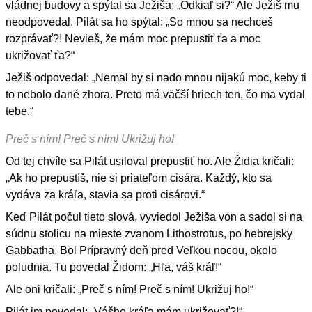
vládnej budovy a spýtal sa Ježiša: „Odkiaľ si?“ Ale Ježiš mu
neodpovedal. Pilát sa ho spýtal: „So mnou sa nechceš
rozprávať?! Nevieš, že mám moc prepustiť ťa a moc
ukrižovať ťa?“
Ježiš odpovedal: „Nemal by si nado mnou nijakú moc, keby ti
to nebolo dané zhora. Preto má väčší hriech ten, čo ma vydal
tebe.“
Preč s ním! Preč s ním! Ukrižuj ho!
Od tej chvíle sa Pilát usiloval prepustiť ho. Ale Židia kričali:
„Ak ho prepustíš, nie si priateľom cisára. Každý, kto sa
vydáva za kráľa, stavia sa proti cisárovi.“
Keď Pilát počul tieto slová, vyviedol Ježiša von a sadol si na
súdnu stolicu na mieste zvanom Lithostrotus, po hebrejsky
Gabbatha. Bol Prípravný deň pred Veľkou nocou, okolo
poludnia. Tu povedal Židom: „Hľa, váš kráľ!“
Ale oni kričali: „Preč s ním! Preč s ním! Ukrižuj ho!“
Pilát im povedal: „Vášho kráľa mám ukrižovať?!“