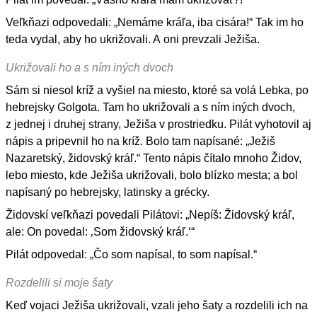
Veľkňazi odpovedali: „Nemáme kráľa, iba cisára!“ Tak im ho
teda vydal, aby ho ukrižovali. A oni prevzali Ježiša.
Ukrižovali ho a s ním iných dvoch
Sám si niesol kríž a vyšiel na miesto, ktoré sa volá Lebka, po
hebrejsky Golgota. Tam ho ukrižovali a s ním iných dvoch,
z jednej i druhej strany, Ježiša v prostriedku. Pilát vyhotovil aj
nápis a pripevnil ho na kríž. Bolo tam napísané: „Ježiš
Nazaretský, židovský kráľ.“ Tento nápis čítalo mnoho Židov,
lebo miesto, kde Ježiša ukrižovali, bolo blízko mesta; a bol
napísaný po hebrejsky, latinsky a grécky.
Židovskí veľkňazi povedali Pilátovi: „Nepíš: Židovský kráľ,
ale: On povedal: ‚Som židovský kráľ.‘“
Pilát odpovedal: „Čo som napísal, to som napísal.“
Rozdelili si moje šaty
Keď vojaci Ježiša ukrižovali, vzali jeho šaty a rozdelili ich na