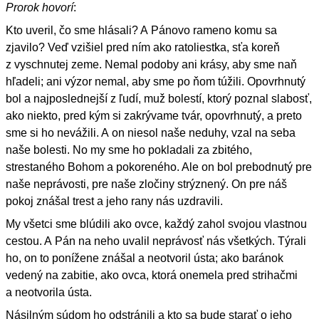
Prorok hovorí
:
Kto uveril, čo sme hlásali? A Pánovo rameno komu sa
zjavilo? Veď vzišiel pred ním ako ratoliestka, sťa koreň
z vyschnutej zeme. Nemal podoby ani krásy, aby sme naň
hľadeli; ani výzor nemal, aby sme po ňom túžili. Opovrhnutý
bol a najposlednejší z ľudí, muž bolestí, ktorý poznal slabosť,
ako niekto, pred kým si zakrývame tvár, opovrhnutý, a preto
sme si ho nevážili. A on niesol naše neduhy, vzal na seba
naše bolesti. No my sme ho pokladali za zbitého,
strestaného Bohom a pokoreného. Ale on bol prebodnutý pre
naše neprávosti, pre naše zločiny strýznený. On pre náš
pokoj znášal trest a jeho rany nás uzdravili.
My všetci sme blúdili ako ovce, každý zahol svojou vlastnou
cestou. A Pán na neho uvalil neprávosť nás všetkých. Týrali
ho, on to ponížene znášal a neotvoril ústa; ako baránok
vedený na zabitie, ako ovca, ktorá onemela pred strihačmi
a neotvorila ústa.
Násilným súdom ho odstránili a kto sa bude starať o jeho