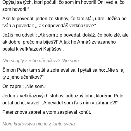
Opýtaj sa tých, ktorí počuli, čo som im hovoril! Oni vedia, čo
som hovoril.“
Ako to povedal, jeden zo sluhov, čo tam stál, udrel Ježiša po
tvári a povedal: „Tak odpovedáš veľkňazovi?“
Ježiš mu odvetil: „Ak som zle povedal, dokáž, čo bolo zlé, ale
ak dobre, prečo ma biješ?!“ A tak ho Annáš zviazaného
poslal k veľkňazovi Kajfášovi.
Nie si aj ty z jeho učeníkov? Nie som
Šimon Peter tam stál a zohrieval sa. I pýtali sa ho: „Nie si aj
ty z jeho učeníkov?“
On zaprel: „Nie som.“
Jeden z veľkňazových sluhov, príbuzný toho, ktorému Peter
odťal ucho, vravel: „A nevidel som ťa s ním v záhrade?!“
Peter znova zaprel a vtom zaspieval kohút.
Moje kráľovstvo nie je z tohto sveta