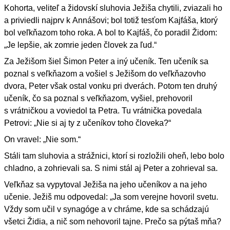
Kohorta, veliteľ a židovskí sluhovia Ježiša chytili, zviazali ho
a priviedli najprv k Annášovi; bol totiž tesťom Kajfáša, ktorý
bol veľkňazom toho roka. A bol to Kajfáš, čo poradil Židom:
„Je lepšie, ak zomrie jeden človek za ľud.“
Za Ježišom šiel Šimon Peter a iný učeník. Ten učeník sa
poznal s veľkňazom a vošiel s Ježišom do veľkňazovho
dvora, Peter však ostal vonku pri dverách. Potom ten druhý
učeník, čo sa poznal s veľkňazom, vyšiel, prehovoril
s vrátničkou a voviedol ta Petra. Tu vrátnička povedala
Petrovi: „Nie si aj ty z učeníkov toho človeka?“
On vravel: „Nie som.“
Stáli tam sluhovia a strážnici, ktorí si rozložili oheň, lebo bolo
chladno, a zohrievali sa. S nimi stál aj Peter a zohrieval sa.
Veľkňaz sa vypytoval Ježiša na jeho učeníkov a na jeho
učenie. Ježiš mu odpovedal: „Ja som verejne hovoril svetu.
Vždy som učil v synagóge a v chráme, kde sa schádzajú
všetci Židia, a nič som nehovoril tajne. Prečo sa pýtaš mňa?