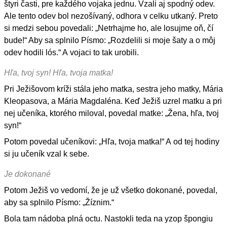
štyri časti, pre každého vojaka jednu. Vzali aj spodný odev.
Ale tento odev bol nezošívaný, odhora v celku utkaný. Preto
si medzi sebou povedali: „Netrhajme ho, ale losujme oň, čí
bude!“ Aby sa splnilo Písmo: „Rozdelili si moje šaty a o môj
odev hodili lós.“ A vojaci to tak urobili.
Hľa, tvoj syn! Hľa, tvoja matka!
Pri Ježišovom kríži stála jeho matka, sestra jeho matky, Mária
Kleopasova, a Mária Magdaléna. Keď Ježiš uzrel matku a pri
nej učeníka, ktorého miloval, povedal matke: „Žena, hľa, tvoj
syn!“
Potom povedal učeníkovi: „Hľa, tvoja matka!“ A od tej hodiny
si ju učeník vzal k sebe.
Je dokonané
Potom Ježiš vo vedomí, že je už všetko dokonané, povedal,
aby sa splnilo Písmo: „Žíznim.“
Bola tam nádoba plná octu. Nastokli teda na yzop špongiu