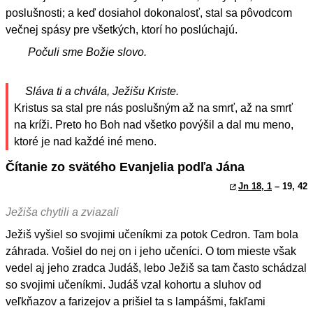
poslušnosti; a keď dosiahol dokonalosť, stal sa pôvodcom
večnej spásy pre všetkých, ktorí ho poslúchajú.
Počuli sme Božie slovo.
Sláva ti a chvála, Ježišu Kriste.
Kristus sa stal pre nás poslušným až na smrť, až na smrť
na kríži. Preto ho Boh nad všetko povýšil a dal mu meno,
ktoré je nad každé iné meno.
Čítanie zo svätého Evanjelia podľa Jána
Jn 18, 1
– 19, 42
Ježiša chytili a zviazali
Ježiš vyšiel so svojimi učeníkmi za potok Cedron. Tam bola
záhrada. Vošiel do nej on i jeho učeníci. O tom mieste však
vedel aj jeho zradca Judáš, lebo Ježiš sa tam často schádzal
so svojimi učeníkmi. Judáš vzal kohortu a sluhov od
veľkňazov a farizejov a prišiel ta s lampášmi, fakľami