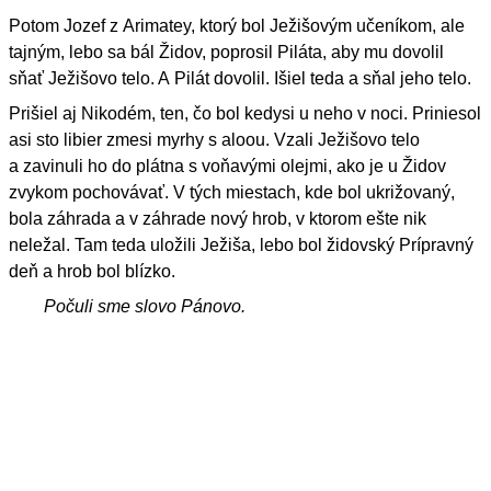
Potom Jozef z Arimatey, ktorý bol Ježišovým učeníkom, ale
tajným, lebo sa bál Židov, poprosil Piláta, aby mu dovolil
sňať Ježišovo telo. A Pilát dovolil. Išiel teda a sňal jeho telo.
Prišiel aj Nikodém, ten, čo bol kedysi u neho v noci. Priniesol
asi sto libier zmesi myrhy s aloou. Vzali Ježišovo telo
a zavinuli ho do plátna s voňavými olejmi, ako je u Židov
zvykom pochovávať. V tých miestach, kde bol ukrižovaný,
bola záhrada a v záhrade nový hrob, v ktorom ešte nik
neležal. Tam teda uložili Ježiša, lebo bol židovský Prípravný
deň a hrob bol blízko.
Počuli sme slovo Pánovo.