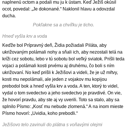
naplnenú octom a podali mu ju k ústam. Keď Ježiš okúsil
ocot, povedal: „Je dokonané.“ Naklonil hlavu a odovzdal
ducha.
Pokľakne sa a chvíľku je ticho.
Hneď vyšla krv a voda
Keďže bol Prípravný deň, Židia požiadali Piláta, aby
ukrižovaným polámali nohy a sňali ich, aby nezostali telá na
kríži cez sobotu, lebo v tú sobotu bol veľký sviatok. Prišli teda
vojaci a polámali kosti prvému aj druhému, čo boli s ním
ukrižovaní. No keď prišli k Ježišovi a videli, že je už mŕtvy,
kosti mu nepolámali, ale jeden z vojakov mu kopijou
prebodol bok a hneď vyšla krv a voda. A ten, ktorý to videl,
vydal o tom svedectvo a jeho svedectvo je pravdivé. On vie,
že hovorí pravdu, aby ste aj vy uverili. Toto sa stalo, aby sa
splnilo Písmo: „Kosť mu nebude zlomená.“ A na inom mieste
Písmo hovorí: „Uvidia, koho prebodli.“
Ježišovo telo zavinuli do plátna s voňavými olejmi