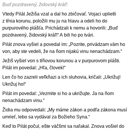
Buď pozdravený, židovský kráľ!
Vtedy Pilát Ježiša vzal a dal ho zbičovať. Vojaci uplietli
z tŕnia korunu, položili mu ju na hlavu a odeli ho do
purpurového plášťa. Prichádzali k nemu a hovorili: „Buď
pozdravený, židovský kráľ!“ A bili ho po tvári.
Pilát znova vyšiel a povedal im: „Pozrite, privádzam vám ho
von, aby ste vedeli, že na ňom nijakú vinu nenachádzam.“
Ježiš vyšiel von s tŕňovou korunou a v purpurovom plášti.
Pilát im povedal: „Hľa, človek!“
Len čo ho zazreli veľkňazi a ich sluhovia, kričali: „Ukrižuj!
Ukrižuj ho!“
Pilát im povedal: „Vezmite si ho a ukrižujte. Ja na ňom
nenachádzam vinu.“
Židia mu odpovedali: „My máme zákon a podľa zákona musí
umrieť, lebo sa vydával za Božieho Syna.“
Keď to Pilát počul, ešte väčšmi sa naľakal. Znova vošiel do