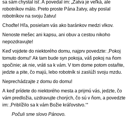
sa sám chystal ísť. A povedal im: „Žatva je veľká, ale
robotníkov málo. Preto proste Pána žatvy, aby poslal
robotníkov na svoju žatvu!
Choďte! Hľa, posielam vás ako baránkov medzi vlkov.
Nenoste mešec ani kapsu, ani obuv a cestou nikoho
nepozdravujte!
Keď vojdete do niektorého domu, najprv povedzte: ‚Pokoj
tomuto domu!‘ Ak tam bude syn pokoja, váš pokoj na ňom
spočinie; ak nie, vráti sa k vám. V tom dome potom ostaňte,
jedzte a pite, čo majú, lebo robotník si zaslúži svoju mzdu.
Neprechádzajte z domu do domu!
A keď prídete do niektorého mesta a prijmú vás, jedzte, čo
vám predložia, uzdravujte chorých, čo sú v ňom, a povedzte
im: ‚Priblížilo sa k vám Božie kráľovstvo.‘“
Počuli sme slovo Pánovo.