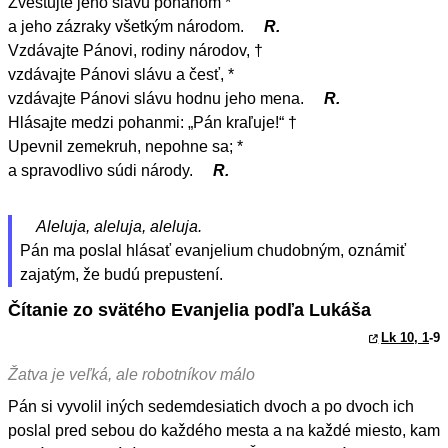
Zvestujte jeho slávu pohanom *
a jeho zázraky všetkým národom.
R.
Vzdávajte Pánovi, rodiny národov, †
vzdávajte Pánovi slávu a česť, *
vzdávajte Pánovi slávu hodnu jeho mena.
R.
Hlásajte medzi pohanmi: „Pán kraľuje!“ †
Upevnil zemekruh, nepohne sa; *
a spravodlivo súdi národy.
R.
Aleluja, aleluja, aleluja.
Pán ma poslal hlásať evanjelium chudobným, oznámiť
zajatým, že budú prepustení.
Čítanie zo svätého Evanjelia podľa Lukáša
Lk 10, 1
-9
Žatva je veľká, ale robotníkov málo
Pán si vyvolil iných sedemdesiatich dvoch a po dvoch ich
poslal pred sebou do každého mesta a na každé miesto, kam