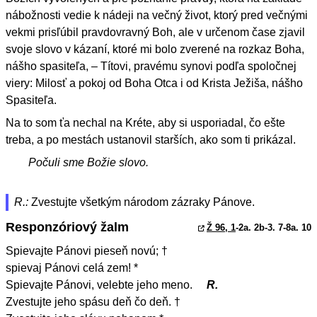
nábožnosti vedie k nádeji na večný život, ktorý pred večnými
vekmi prisľúbil pravdovravný Boh, ale v určenom čase zjavil
svoje slovo v kázaní, ktoré mi bolo zverené na rozkaz Boha,
nášho spasiteľa, – Títovi, pravému synovi podľa spoločnej
viery: Milosť a pokoj od Boha Otca i od Krista Ježiša, nášho
Spasiteľa.
Na to som ťa nechal na Kréte, aby si usporiadal, čo ešte
treba, a po mestách ustanovil starších, ako som ti prikázal.
Počuli sme Božie slovo.
R.:
Zvestujte všetkým národom zázraky Pánove.
Responzóriový žalm
Ž 96, 1
-2a. 2b-3. 7-8a. 10
Spievajte Pánovi pieseň novú; †
spievaj Pánovi celá zem! *
Spievajte Pánovi, velebte jeho meno.
R.
Zvestujte jeho spásu deň čo deň. †