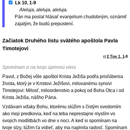
Lk 10, 1-9
Aleluja, aleluja, aleluja.
Pán ma poslal hlásať evanjelium chudobným, oznámiť
zajatým, že budú prepustení.
Začiatok Druhého listu svätého apoštola Pavla
Timotejovi
2 Tim 1, 1
-8
Spomínam si na tvoju úprimnú vieru
Pavol, z Božej vôle apoštol Krista Ježiša podľa prisľúbenia
života, ktorý je v Kristovi Ježišovi, milovanému synovi
Timotejovi: Milosť, milosrdenstvo a pokoj od Boha Otca i od
Krista Ježiša, nášho Pána.
Vzdávam vďaky Bohu, ktorému slúžim s čistým svedomím
ako moji predkovia, keď na teba neprestajne myslím vo
svojich modlitbách vo dne v noci. A keď si spomínam na
tvoje slzy, túžim ťa vidieť, aby ma naplnila radosť. Spomínam