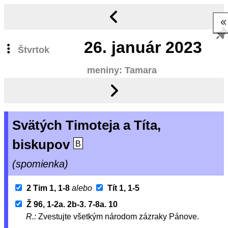
26.
január 2023
Štvrtok
meniny: Tamara
Svätých Timoteja a Títa,
biskupov
B
(spomienka)
2 Tim 1, 1-8
alebo
Tít 1, 1-5
Ž 96, 1-2a. 2b-3. 7-8a. 10
R.:
Zvestujte všetkým národom zázraky Pánove.