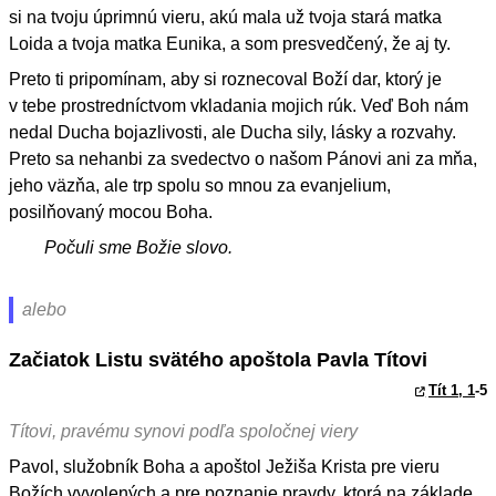
si na tvoju úprimnú vieru, akú mala už tvoja stará matka
Loida a tvoja matka Eunika, a som presvedčený, že aj ty.
Preto ti pripomínam, aby si roznecoval Boží dar, ktorý je
v tebe prostredníctvom vkladania mojich rúk. Veď Boh nám
nedal Ducha bojazlivosti, ale Ducha sily, lásky a rozvahy.
Preto sa nehanbi za svedectvo o našom Pánovi ani za mňa,
jeho väzňa, ale trp spolu so mnou za evanjelium,
posilňovaný mocou Boha.
Počuli sme Božie slovo.
alebo
Začiatok Listu svätého apoštola Pavla Títovi
Tít 1, 1
-5
Títovi, pravému synovi podľa spoločnej viery
Pavol, služobník Boha a apoštol Ježiša Krista pre vieru
Božích vyvolených a pre poznanie pravdy, ktorá na základe