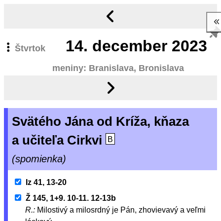
14.
december 2023
Štvrtok
meniny: Branislava, Bronislava
Svätého Jána od Kríža, kňaza
a učiteľa Cirkvi
B
(spomienka)
Iz 41, 13-20
Ž 145, 1+9. 10-11. 12-13b
R.:
Milostivý a milosrdný je Pán, zhovievavý a veľmi