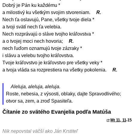
Dobrý je Pán ku každému *
a milostivý ku všetkým svojim stvoreniam.
R.
Nech ťa oslavujú, Pane, všetky tvoje diela *
a tvoji svätí nech ťa velebia.
Nech rozprávajú o sláve tvojho kráľovstva *
a o tvojej moci nech hovoria;
R.
nech ľuďom oznamujú tvoje zázraky *
i slávu a velebu tvojho kráľovstva.
Tvoje kráľovstvo je kráľovstvo pre všetky veky *
a tvoja vláda sa rozprestiera na všetky pokolenia.
R.
Aleluja, aleluja, aleluja.
Roste, nebesia, z výsosti, oblaky, dajte Spravodlivého;
otvor sa, zem, a zroď Spasiteľa.
Čítanie zo svätého Evanjelia podľa Matúša
Mt 11, 11
-15
Nik nepovstal väčší ako Ján Krstiteľ