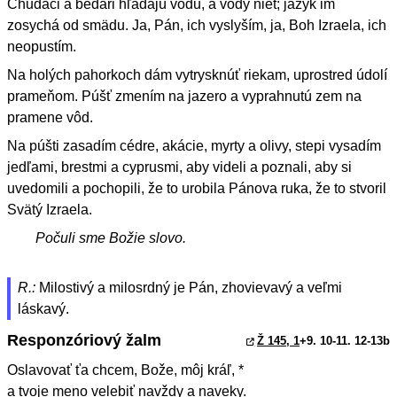
Chudáci a bedári hľadajú vodu, a vody niet; jazyk im
zosychá od smädu. Ja, Pán, ich vyslyším, ja, Boh Izraela, ich
neopustím.
Na holých pahorkoch dám vytrysknúť riekam, uprostred údolí
prameňom. Púšť zmením na jazero a vyprahnutú zem na
pramene vôd.
Na púšti zasadím cédre, akácie, myrty a olivy, stepi vysadím
jedľami, brestmi a cyprusmi, aby videli a poznali, aby si
uvedomili a pochopili, že to urobila Pánova ruka, že to stvoril
Svätý Izraela.
Počuli sme Božie slovo.
R.:
Milostivý a milosrdný je Pán, zhovievavý a veľmi
láskavý.
Responzóriový žalm
Ž 145, 1
+9. 10-11. 12-13b
Oslavovať ťa chcem, Bože, môj kráľ, *
a tvoje meno velebiť navždy a naveky.