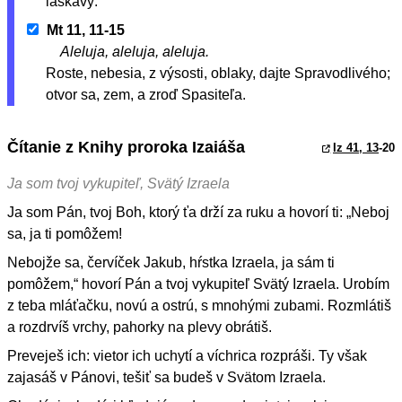
láskavý.
Mt 11, 11-15
Aleluja, aleluja, aleluja.
Roste, nebesia, z výsosti, oblaky, dajte Spravodlivého;
otvor sa, zem, a zroď Spasiteľa.
Čítanie z Knihy proroka Izaiáša
Iz 41, 13
-20
Ja som tvoj vykupiteľ, Svätý Izraela
Ja som Pán, tvoj Boh, ktorý ťa drží za ruku a hovorí ti: „Neboj
sa, ja ti pomôžem!
Nebojže sa, červíček Jakub, hŕstka Izraela, ja sám ti
pomôžem,“ hovorí Pán a tvoj vykupiteľ Svätý Izraela. Urobím
z teba mláťačku, novú a ostrú, s mnohými zubami. Rozmlátiš
a rozdrvíš vrchy, pahorky na plevy obrátiš.
Preveješ ich: vietor ich uchytí a víchrica rozpráši. Ty však
zajasáš v Pánovi, tešiť sa budeš v Svätom Izraela.