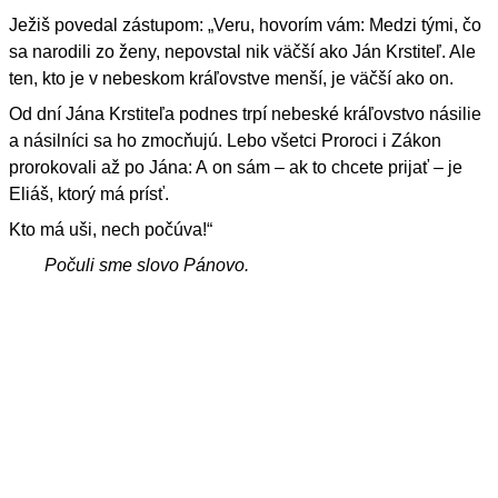
Ježiš povedal zástupom: „Veru, hovorím vám: Medzi tými, čo
sa narodili zo ženy, nepovstal nik väčší ako Ján Krstiteľ. Ale
ten, kto je v nebeskom kráľovstve menší, je väčší ako on.
Od dní Jána Krstiteľa podnes trpí nebeské kráľovstvo násilie
a násilníci sa ho zmocňujú. Lebo všetci Proroci i Zákon
prorokovali až po Jána: A on sám – ak to chcete prijať – je
Eliáš, ktorý má prísť.
Kto má uši, nech počúva!“
Počuli sme slovo Pánovo.