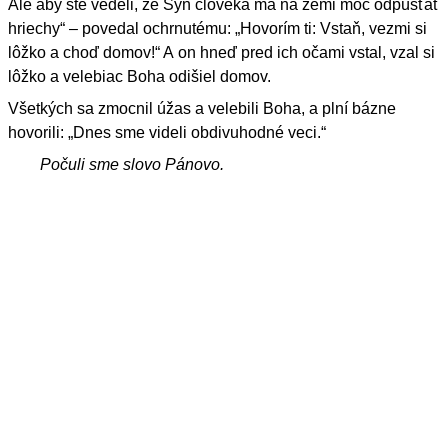
Ale aby ste vedeli, že Syn človeka má na zemi moc odpúšťať
hriechy“ – povedal ochrnutému: „Hovorím ti: Vstaň, vezmi si
lôžko a choď domov!“ A on hneď pred ich očami vstal, vzal si
lôžko a velebiac Boha odišiel domov.
Všetkých sa zmocnil úžas a velebili Boha, a plní bázne
hovorili: „Dnes sme videli obdivuhodné veci.“
Počuli sme slovo Pánovo.