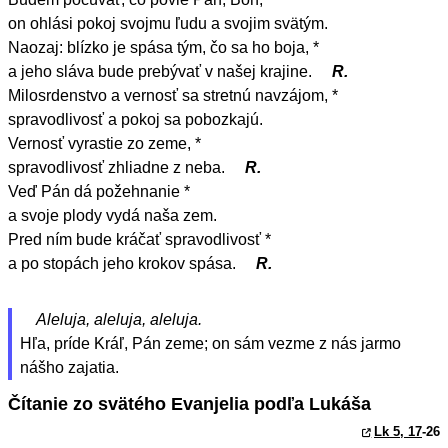
on ohlási pokoj svojmu ľudu a svojim svätým.
Naozaj: blízko je spása tým, čo sa ho boja, *
a jeho sláva bude prebývať v našej krajine.
R.
Milosrdenstvo a vernosť sa stretnú navzájom, *
spravodlivosť a pokoj sa pobozkajú.
Vernosť vyrastie zo zeme, *
spravodlivosť zhliadne z neba.
R.
Veď Pán dá požehnanie *
a svoje plody vydá naša zem.
Pred ním bude kráčať spravodlivosť *
a po stopách jeho krokov spása.
R.
Aleluja, aleluja, aleluja.
Hľa, príde Kráľ, Pán zeme; on sám vezme z nás jarmo
nášho zajatia.
Čítanie zo svätého Evanjelia podľa Lukáša
Lk 5, 17
-26