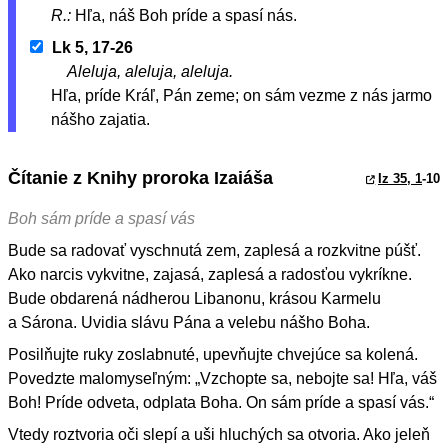
R.:
Hľa, náš Boh príde a spasí nás.
Lk 5, 17-26
Aleluja, aleluja, aleluja.
Hľa, príde Kráľ, Pán zeme; on sám vezme z nás jarmo
nášho zajatia.
Čítanie z Knihy proroka Izaiáša
Iz 35, 1
-10
Boh sám príde a spasí vás
Bude sa radovať vyschnutá zem, zaplesá a rozkvitne púšť.
Ako narcis vykvitne, zajasá, zaplesá a radosťou vykríkne.
Bude obdarená nádherou Libanonu, krásou Karmelu
a Sárona. Uvidia slávu Pána a velebu nášho Boha.
Posilňujte ruky zoslabnuté, upevňujte chvejúce sa kolená.
Povedzte malomyseľným: „Vzchopte sa, nebojte sa! Hľa, váš
Boh! Príde odveta, odplata Boha. On sám príde a spasí vás.“
Vtedy roztvoria oči slepí a uši hluchých sa otvoria. Ako jeleň