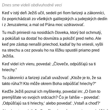
Dnes sme videli obdivuhodné veci
Keď v istý deň Ježiš učil, sedeli pri ňom farizeji a zákonníci,
čo poprichádzali zo všetkých galilejských a judejských dedín
i z Jeruzalema; a mal od Pána moc uzdravovať.
Tu muži priniesli na nosidlách človeka, ktorý bol ochrnutý,
a pokúšali sa dostať ho dovnútra a položiť pred neho. Ale
keď pre zástup nenašli priechod, kadiaľ by ho vniesli, vyšli
na strechu a cez povalu ho na lôžku spustili priamo pred
Ježiša.
Keď videl ich vieru, povedal: „Človeče, odpúšťajú sa ti
hriechy.“
Tu zákonníci a farizeji začali uvažovať: „Ktože je to, že sa
takto rúha?! Kto môže okrem Boha odpúšťať hriechy?“
Keďže Ježiš poznal ich myšlienky, povedal im: „O čom to
premýšľate vo svojich srdciach? Čo je ľahšie – povedať:
‚Odpúšťajú sa ti hriechy,‘ alebo povedať: ‚Vstaň a choď?‘