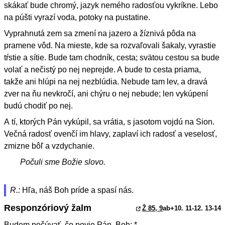
skákať bude chromý, jazyk nemého radosťou vykríkne. Lebo
na púšti vyrazí voda, potoky na pustatine.
Vyprahnutá zem sa zmení na jazero a žíznivá pôda na
pramene vôd. Na mieste, kde sa rozvaľovali šakaly, vyrastie
tŕstie a sítie. Bude tam chodník, cesta; svätou cestou sa bude
volať a nečistý po nej neprejde. A bude to cesta priama,
takže ani hlúpi na nej nezblúdia. Nebude tam lev, a dravá
zver na ňu nevkročí, ani chýru o nej nebude; len vykúpení
budú chodiť po nej.
A tí, ktorých Pán vykúpil, sa vrátia, s jasotom vojdú na Sion.
Večná radosť ovenčí im hlavy, zaplaví ich radosť a veselosť,
zmizne bôľ a vzdychanie.
Počuli sme Božie slovo.
R.:
Hľa, náš Boh príde a spasí nás.
Responzóriový žalm
Ž 85, 9
ab+10. 11-12. 13-14
Budem počúvať, čo povie Pán, Boh; *