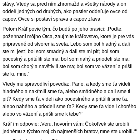
slávy. Vtedy sa pred ním zhromaždia všetky národy a on
oddelí jedných od druhých, ako pastier oddeľuje ovce od
capov. Ovce si postaví sprava a capov zľava.
Potom Kráľ povie tým, čo budú po jeho pravici: ‚Poďte,
požehnaní môjho Otca, zaujmite kráľovstvo, ktoré je pre vás
pripravené od stvorenia sveta. Lebo som bol hladný a dali
ste mi jesť; bol som smädný a dali ste mi piť; bol som
pocestný a pritúlili ste ma; bol som nahý a priodeli ste ma;
bol som chorý a navštívili ste ma; bol som vo väzení a prišli
ste ku mne.‘
Vtedy mu spravodliví povedia: ‚Pane, a kedy sme ťa videli
hladného a nakŕmili sme ťa, alebo smädného a dali sme ti
piť? Kedy sme ťa videli ako pocestného a pritúlili sme ťa,
alebo nahého a priodeli sme ťa? Kedy sme ťa videli chorého
alebo vo väzení a prišli sme k tebe?‘
Kráľ im odpovie: ‚Veru, hovorím vám: Čokoľvek ste urobili
jednému z týchto mojich najmenších bratov, mne ste urobili.‘“