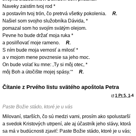
Naveky zaistím tvoj rod *
a postavím tvoj trón, čo pretrvá všetky pokolenia.
R.
Našiel som svojho služobníka Dávida, *
pomazal som ho svojím svätým olejom.
Pevne ho bude držať moja ruka *
a posilňovať moje rameno.
R.
S ním bude moja vernosť a milosť *
a v mojom mene povznesie sa jeho moc.
On bude volať ku mne: ‚Ty si môj otec, *
môj Boh a útočište mojej spásy.‘“
R.
Čítanie z Prvého listu svätého apoštola Petra
1 Pt 5, 1
-4
Paste Božie stádo, ktoré je u vás
Milovaní, starších, čo sú medzi vami, prosím ako spolustarší
a svedok Kristových utrpení, ale aj účastník jeho slávy, ktorá
sa má v budúcnosti zjaviť: Paste Božie stádo, ktoré je u vás;