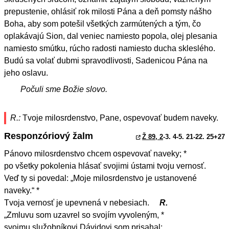
prepustenie, ohlásiť rok milosti Pána a deň pomsty nášho
Boha, aby som potešil všetkých zarmútených a tým, čo
oplakávajú Sion, dal veniec namiesto popola, olej plesania
namiesto smútku, rúcho radosti namiesto ducha skleslého.
Budú sa volať dubmi spravodlivosti, Sadenicou Pána na
jeho oslavu.
Počuli sme Božie slovo.
R.:
Tvoje milosrdenstvo, Pane, ospevovať budem naveky.
Responzóriový žalm
Ž 89, 2
-3. 4-5. 21-22. 25+27
Pánovo milosrdenstvo chcem ospevovať naveky; *
po všetky pokolenia hlásať svojimi ústami tvoju vernosť.
Veď ty si povedal: „Moje milosrdenstvo je ustanovené
naveky.“ *
Tvoja vernosť je upevnená v nebesiach.
R.
„Zmluvu som uzavrel so svojím vyvoleným, *
svojmu služobníkovi Dávidovi som prisahal: