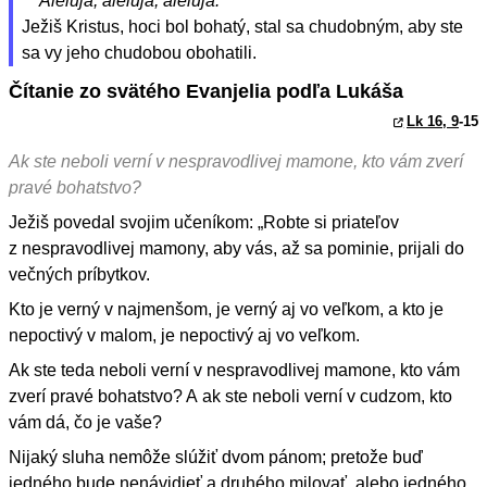
Aleluja, aleluja, aleluja.
Ježiš Kristus, hoci bol bohatý, stal sa chudobným, aby ste
sa vy jeho chudobou obohatili.
Čítanie zo svätého Evanjelia podľa Lukáša
Lk 16, 9
-15
Ak ste neboli verní v nespravodlivej mamone, kto vám zverí
pravé bohatstvo?
Ježiš povedal svojim učeníkom: „Robte si priateľov
z nespravodlivej mamony, aby vás, až sa pominie, prijali do
večných príbytkov.
Kto je verný v najmenšom, je verný aj vo veľkom, a kto je
nepoctivý v malom, je nepoctivý aj vo veľkom.
Ak ste teda neboli verní v nespravodlivej mamone, kto vám
zverí pravé bohatstvo? A ak ste neboli verní v cudzom, kto
vám dá, čo je vaše?
Nijaký sluha nemôže slúžiť dvom pánom; pretože buď
jedného bude nenávidieť a druhého milovať, alebo jedného