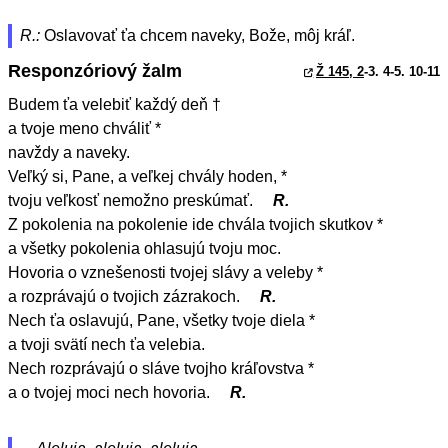
R.:
Oslavovať ťa chcem naveky, Bože, môj kráľ.
Responzóriový žalm
Ž 145, 2
-3. 4-5. 10-11
Budem ťa velebiť každý deň †
a tvoje meno chváliť *
navždy a naveky.
Veľký si, Pane, a veľkej chvály hoden, *
tvoju veľkosť nemožno preskúmať.
R.
Z pokolenia na pokolenie ide chvála tvojich skutkov *
a všetky pokolenia ohlasujú tvoju moc.
Hovoria o vznešenosti tvojej slávy a veleby *
a rozprávajú o tvojich zázrakoch.
R.
Nech ťa oslavujú, Pane, všetky tvoje diela *
a tvoji svätí nech ťa velebia.
Nech rozprávajú o sláve tvojho kráľovstva *
a o tvojej moci nech hovoria.
R.