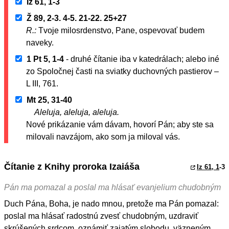
Iz 61, 1-3
Ž 89, 2-3. 4-5. 21-22. 25+27
R.:
Tvoje milosrdenstvo, Pane, ospevovať budem
naveky.
1 Pt 5, 1-4
- druhé čítanie iba v katedrálach; alebo iné
zo Spoločnej časti na sviatky duchovných pastierov –
L III, 761.
Mt 25, 31-40
Aleluja, aleluja, aleluja.
Nové prikázanie vám dávam, hovorí Pán; aby ste sa
milovali navzájom, ako som ja miloval vás.
Čítanie z Knihy proroka Izaiáša
Iz 61, 1
-3
Pán ma pomazal a poslal ma hlásať evanjelium chudobným
Duch Pána, Boha, je nado mnou, pretože ma Pán pomazal:
poslal ma hlásať radostnú zvesť chudobným, uzdraviť
skrúšených srdcom, oznámiť zajatým slobodu, väzneným