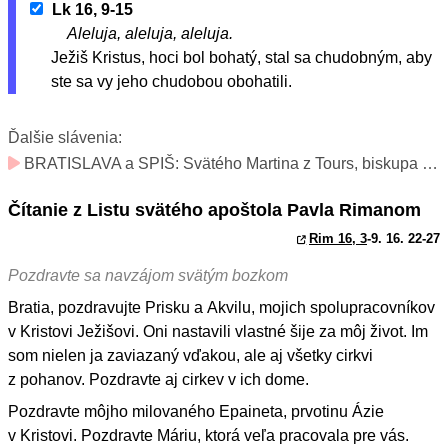
Lk 16, 9-15
Aleluja, aleluja, aleluja.
Ježiš Kristus, hoci bol bohatý, stal sa chudobným, aby
ste sa vy jeho chudobou obohatili.
Ďalšie slávenia:
BRATISLAVA a SPIŠ: Svätého Martina z Tours, biskupa – hlavného patróna diecéz a titul katedrál (sviatok; v katedrálach slávnosť)
Čítanie z Listu svätého apoštola Pavla Rimanom
Rim 16, 3
-9. 16. 22-27
Pozdravte sa navzájom svätým bozkom
Bratia, pozdravujte Prisku a Akvilu, mojich spolupracovníkov
v Kristovi Ježišovi. Oni nastavili vlastné šije za môj život. Im
som nielen ja zaviazaný vďakou, ale aj všetky cirkvi
z pohanov. Pozdravte aj cirkev v ich dome.
Pozdravte môjho milovaného Epaineta, prvotinu Ázie
v Kristovi. Pozdravte Máriu, ktorá veľa pracovala pre vás.