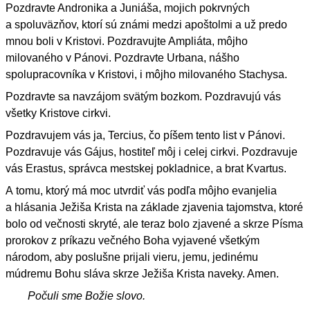
Pozdravte Andronika a Juniáša, mojich pokrvných
a spoluväzňov, ktorí sú známi medzi apoštolmi a už predo
mnou boli v Kristovi. Pozdravujte Ampliáta, môjho
milovaného v Pánovi. Pozdravte Urbana, nášho
spolupracovníka v Kristovi, i môjho milovaného Stachysa.
Pozdravte sa navzájom svätým bozkom. Pozdravujú vás
všetky Kristove cirkvi.
Pozdravujem vás ja, Tercius, čo píšem tento list v Pánovi.
Pozdravuje vás Gájus, hostiteľ môj i celej cirkvi. Pozdravuje
vás Erastus, správca mestskej pokladnice, a brat Kvartus.
A tomu, ktorý má moc utvrdiť vás podľa môjho evanjelia
a hlásania Ježiša Krista na základe zjavenia tajomstva, ktoré
bolo od večnosti skryté, ale teraz bolo zjavené a skrze Písma
prorokov z príkazu večného Boha vyjavené všetkým
národom, aby poslušne prijali vieru, jemu, jedinému
múdremu Bohu sláva skrze Ježiša Krista naveky. Amen.
Počuli sme Božie slovo.