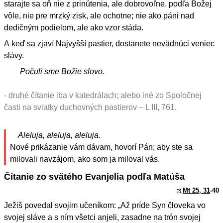
starajte sa oň nie z prinútenia, ale dobrovoľne, podľa Božej
vôle, nie pre mrzký zisk, ale ochotne; nie ako páni nad
dedičným podielom, ale ako vzor stáda.
A keď sa zjaví Najvyšší pastier, dostanete nevädnúci veniec
slávy.
Počuli sme Božie slovo.
- druhé čítanie iba v katedrálach; alebo iné zo Spoločnej
časti na sviatky duchovných pastierov – L III, 761.
Aleluja, aleluja, aleluja.
Nové prikázanie vám dávam, hovorí Pán; aby ste sa
milovali navzájom, ako som ja miloval vás.
Čítanie zo svätého Evanjelia podľa Matúša
Mt 25, 31
-40
Ježiš povedal svojim učeníkom: „Až príde Syn človeka vo
svojej sláve a s ním všetci anjeli, zasadne na trón svojej