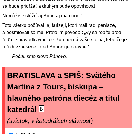
sa bude pridŕžať a druhým bude opovrhovať.
Nemôžete slúžiť aj Bohu aj mamone.“
Toto všetko počúvali aj farizeji, ktorí mali radi peniaze,
a posmievali sa mu. Preto im povedal: „Vy sa robíte pred
ľuďmi spravodlivými, ale Boh pozná vaše srdcia, lebo čo je
u ľudí vznešené, pred Bohom je ohavné.“
Počuli sme slovo Pánovo.
BRATISLAVA a SPIŠ: Svätého
Martina z Tours, biskupa –
hlavného patróna diecéz a titul
katedrál
B
(sviatok; v katedrálach slávnosť)