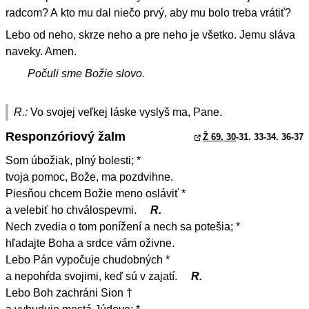
radcom? A kto mu dal niečo prvý, aby mu bolo treba vrátiť?
Lebo od neho, skrze neho a pre neho je všetko. Jemu sláva
naveky. Amen.
Počuli sme Božie slovo.
R.:
Vo svojej veľkej láske vyslyš ma, Pane.
Responzóriový žalm
Ž 69, 30
-31. 33-34. 36-37
Som úbožiak, plný bolesti; *
tvoja pomoc, Bože, ma pozdvihne.
Piesňou chcem Božie meno osláviť *
a velebiť ho chválospevmi.
R.
Nech zvedia o tom ponížení a nech sa potešia; *
hľadajte Boha a srdce vám oživne.
Lebo Pán vypočuje chudobných *
a nepohŕda svojimi, keď sú v zajatí.
R.
Lebo Boh zachráni Sion †