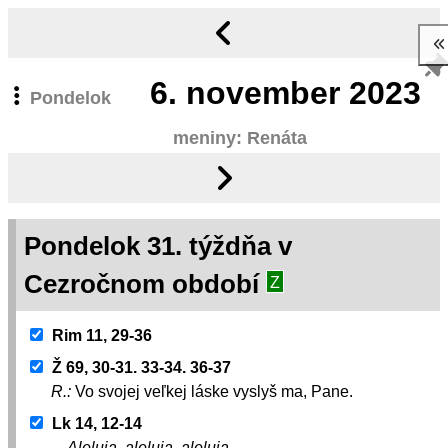
6.
november 2023
Pondelok
meniny: Renáta
Pondelok 31. týždňa v
Cezročnom období
Z
Rim 11, 29-36
Ž 69, 30-31. 33-34. 36-37
R.:
Vo svojej veľkej láske vyslyš ma, Pane.
Lk 14, 12-14
Aleluja, aleluja, aleluja.