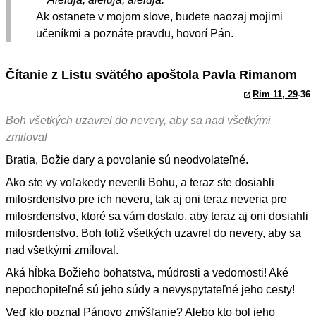
Ak ostanete v mojom slove, budete naozaj mojimi
učeníkmi a poznáte pravdu, hovorí Pán.
Čítanie z Listu svätého apoštola Pavla Rimanom
Rim 11, 29
-36
Boh všetkých uzavrel do nevery, aby sa nad všetkými
zmiloval
Bratia, Božie dary a povolanie sú neodvolateľné.
Ako ste vy voľakedy neverili Bohu, a teraz ste dosiahli
milosrdenstvo pre ich neveru, tak aj oni teraz neveria pre
milosrdenstvo, ktoré sa vám dostalo, aby teraz aj oni dosiahli
milosrdenstvo. Boh totiž všetkých uzavrel do nevery, aby sa
nad všetkými zmiloval.
Aká hĺbka Božieho bohatstva, múdrosti a vedomosti! Aké
nepochopiteľné sú jeho súdy a nevyspytateľné jeho cesty!
Veď kto poznal Pánovo zmýšľanie? Alebo kto bol jeho