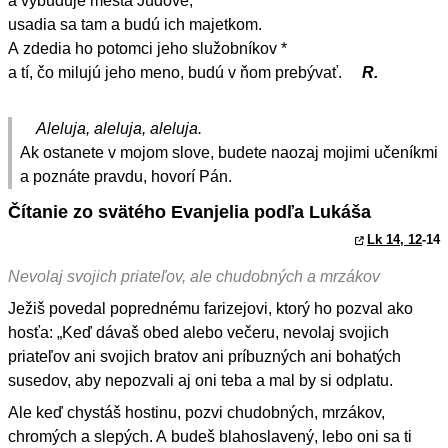
a vybuduje mestá Júdove; *
usadia sa tam a budú ich majetkom.
A zdedia ho potomci jeho služobníkov *
a tí, čo milujú jeho meno, budú v ňom prebývať.
R.
Aleluja, aleluja, aleluja.
Ak ostanete v mojom slove, budete naozaj mojimi učeníkmi
a poznáte pravdu, hovorí Pán.
Čítanie zo svätého Evanjelia podľa Lukáša
Lk 14, 12
-14
Nevolaj svojich priateľov, ale chudobných a mrzákov
Ježiš povedal poprednému farizejovi, ktorý ho pozval ako
hosťa: „Keď dávaš obed alebo večeru, nevolaj svojich
priateľov ani svojich bratov ani príbuzných ani bohatých
susedov, aby nepozvali aj oni teba a mal by si odplatu.
Ale keď chystáš hostinu, pozvi chudobných, mrzákov,
chromých a slepých. A budeš blahoslavený, lebo oni sa ti