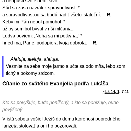
a neopustí svoje dedičstvo.
Súd sa zasa navráti k spravodlivosti *
a spravodlivosťou sa budú riadiť všetci statoční.
R.
Keby mi Pán nebol pomohol, *
už by som bol býval v ríši mlčania.
Ledva poviem: „Noha sa mi potkýna,“ *
hneď ma, Pane, podopiera tvoja dobrota.
R.
Aleluja, aleluja, aleluja.
Vezmite na seba moje jarmo a učte sa odo mňa, lebo som
tichý a pokorný srdcom.
Čítanie zo svätého Evanjelia podľa Lukáša
Lk 14, 1
. 7-11
Kto sa povyšuje, bude ponížený, a kto sa ponižuje, bude
povýšený
V istú sobotu vošiel Ježiš do domu ktoréhosi popredného
farizeja stolovať a oni ho pozorovali.