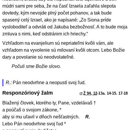
múdri sami pre seba, že na časť Izraela zaľahla slepota
dovtedy, kým nevojde plný počet pohanov, a tak bude
spasený celý Izrael, ako je napísané: „Zo Siona príde
vysloboditeľ a odvráti od Jakuba bezbožnosť. A to bude moja
zmluva s nimi, keď odstránim ich hriechy.“
Vzhľadom na evanjelium sú nepriateľmi kvôli vám, ale
vzhľadom na vyvolenie sú milovaní kvôli otcom. Lebo Božie
dary a povolanie sú neodvolateľné.
Počuli sme Božie slovo.
R.:
Pán neodvrhne a neopustí svoj ľud.
Responzóriový žalm
Ž 94, 12
-13a. 14-15. 17-18
Blažený človek, ktorého ty, Pane, vzdelávaš †
a poúčaš o svojom zákone, *
aby si mu uľavil v dňoch nešťastných.
R.
Lebo Pán neodvrhne svoj ľud *