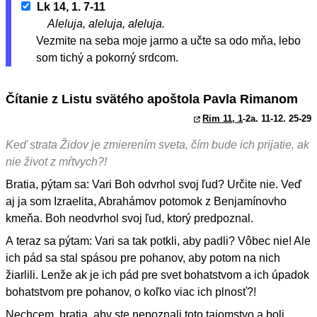
Lk 14, 1. 7-11
Aleluja, aleluja, aleluja.
Vezmite na seba moje jarmo a učte sa odo mňa, lebo
som tichý a pokorný srdcom.
Čítanie z Listu svätého apoštola Pavla Rimanom
Rim 11, 1
-2a. 11-12. 25-29
Keď strata Židov je zmierením sveta, čím bude ich prijatie, ak
nie život z mŕtvych?!
Bratia, pýtam sa: Vari Boh odvrhol svoj ľud? Určite nie. Veď
aj ja som Izraelita, Abrahámov potomok z Benjamínovho
kmeňa. Boh neodvrhol svoj ľud, ktorý predpoznal.
A teraz sa pýtam: Vari sa tak potkli, aby padli? Vôbec nie! Ale
ich pád sa stal spásou pre pohanov, aby potom na nich
žiarlili. Lenže ak je ich pád pre svet bohatstvom a ich úpadok
bohatstvom pre pohanov, o koľko viac ich plnosť?!
Nechcem, bratia, aby ste nepoznali toto tajomstvo a boli