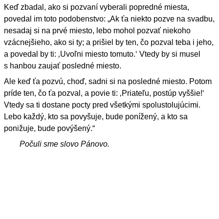
Keď zbadal, ako si pozvaní vyberali popredné miesta,
povedal im toto podobenstvo: „Ak ťa niekto pozve na svadbu,
nesadaj si na prvé miesto, lebo mohol pozvať niekoho
vzácnejšieho, ako si ty; a prišiel by ten, čo pozval teba i jeho,
a povedal by ti: ‚Uvoľni miesto tomuto.‘ Vtedy by si musel
s hanbou zaujať posledné miesto.
Ale keď ťa pozvú, choď, sadni si na posledné miesto. Potom
príde ten, čo ťa pozval, a povie ti: ‚Priateľu, postúp vyššie!‘
Vtedy sa ti dostane pocty pred všetkými spolustolujúcimi.
Lebo každý, kto sa povyšuje, bude ponížený, a kto sa
ponižuje, bude povýšený.“
Počuli sme slovo Pánovo.