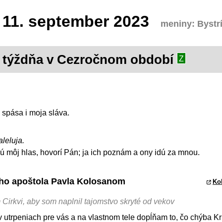
11.
september 2023
meniny: Bystr
. týždňa v Cezročnom období
Z
 spása i moja sláva.
aleluja.
 môj hlas, hovorí Pán; ja ich poznám a ony idú za mnou.
tého apoštola Pavla Kolosanom
Kol
Cirkvi, aby som naplnil tajomstvo skryté od vekov
 v utrpeniach pre vás a na vlastnom tele dopĺňam to, čo chýba K