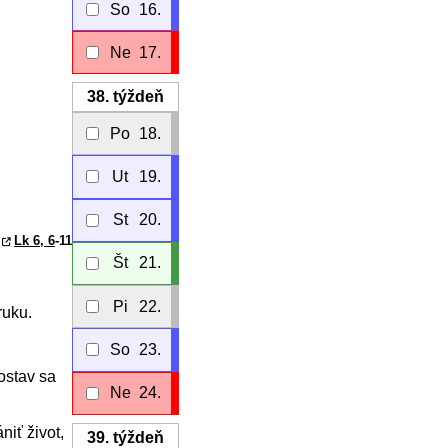
So
16.
Ne
17.
38.
týždeň
Po
18.
Ut
19.
St
20.
Lk 6, 6
-11
Št
21.
Pi
22.
ruku.
So
23.
ostav sa
Ne
24.
niť život,
39.
týždeň