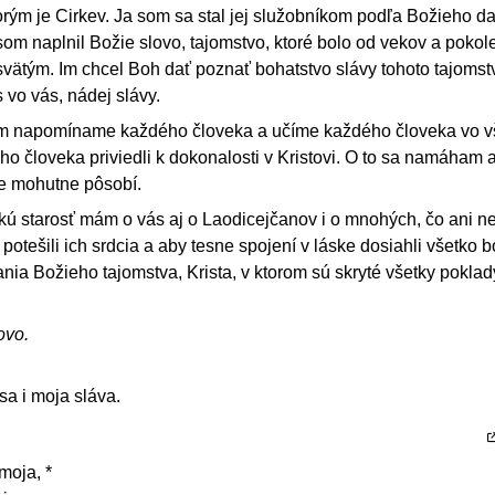
torým je Cirkev. Ja som sa stal jej služobníkom podľa Božieho da
som naplnil Božie slovo, tajomstvo, ktoré bolo od vekov a pokole
o svätým. Im chcel Boh dať poznať bohatstvo slávy tohoto tajoms
 vo vás, nádej slávy.
om napomíname každého človeka a učíme každého človeka vo v
o človeka priviedli k dokonalosti v Kristovi. O to sa namáham a
e mohutne pôsobí.
kú starosť mám o vás aj o Laodicejčanov i o mnohých, čo ani ne
 potešili ich srdcia a aby tesne spojení v láske dosiahli všetko 
ia Božieho tajomstva, Krista, v ktorom sú skryté všetky poklad
ovo.
a i moja sláva.
moja, *