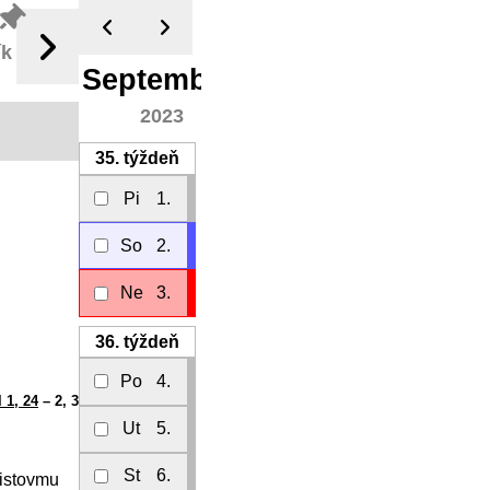
ík
September
2023
35.
týždeň
Pi
1.
So
2.
Ne
3.
36.
týždeň
Po
4.
 1, 24
– 2, 3
Ut
5.
St
6.
ristovmu