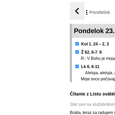
Pondelok
Pondelok 23
Kol 1, 24 – 2, 3
Ž 62, 6-7. 9
R.:
V Bohu je moja
Lk 6, 6-11
Aleluja, aleluja, 
Moje ovce počúvajú
Čítanie z Listu svä
Stal som sa služobníkom 
Bratia, teraz sa radujem