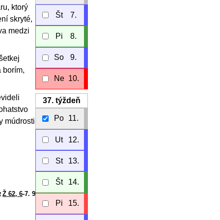
ru, ktorý
Št
7.
ní skryté,
tva medzi
Pi
8.
So
9.
šetkej
 borím,
Ne
10.
videli
37.
týždeň
bohatstvo
Po
11.
y múdrosti
Ut
12.
St
13.
Št
14.
Ž 62, 6
-7. 9
Pi
15.