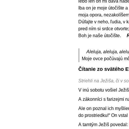
lebo len on mi dáva náde
Iba on je moje útočište a
moja opora, nezakolíše
Dúfajte v neho, ľudia, v
pred ním si srdce otvorte;
Boh je naše útočište.
R
Aleluja, aleluja, alelu
Moje ovce počúvajú môj
Čítanie zo svätého 
Striehli na Ježiša, či v s
V inú sobotu vošiel Ježi
A zákonníci s farizejmi n
Ale on poznal ich myšlie
do prostriedku!“ On vstal 
A tamtým Ježiš povedal: 