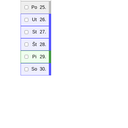
Po
25.
Ut
26.
St
27.
Št
28.
Pi
29.
So
30.