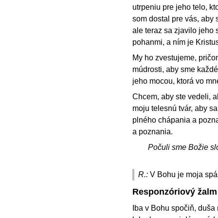
utrpeniu pre jeho telo, k
som dostal pre vás, aby 
ale teraz sa zjavilo jeh
pohanmi, a ním je Kristus
My ho zvestujeme, prič
múdrosti, aby sme každéh
jeho mocou, ktorá vo mn
Chcem, aby ste vedeli, a
moju telesnú tvár, aby sa
plného chápania a poznan
a poznania.
Počuli sme Božie sl
R.:
V Bohu je moja spás
Responzóriový žalm
Iba v Bohu spočiň, duša 