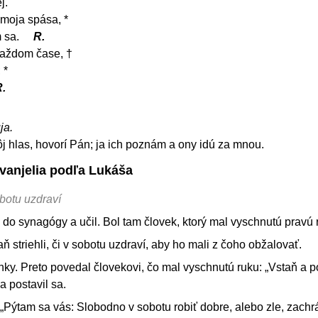
j.
 moja spása, *
m sa.
R.
 každom čase, †
 *
.
ja.
 hlas, hovorí Pán; ja ich poznám a ony idú za mnou.
Evanjelia podľa Lukáša
obotu uzdraví
š do synagógy a učil. Bol tam človek, ktorý mal vyschnutú pravú 
aň striehli, či v sobotu uzdraví, aby ho mali z čoho obžalovať.
nky. Preto povedal človekovi, čo mal vyschnutú ruku: „Vstaň a p
a postavil sa.
„Pýtam sa vás: Slobodno v sobotu robiť dobre, alebo zle, zachrá