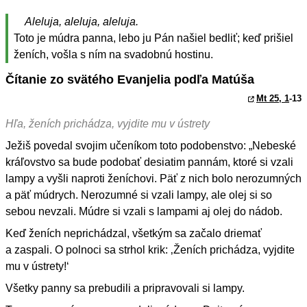
Aleluja, aleluja, aleluja.
Toto je múdra panna, lebo ju Pán našiel bedliť; keď prišiel
ženích, vošla s ním na svadobnú hostinu.
Čítanie zo svätého Evanjelia podľa Matúša
Mt 25, 1
-13
Hľa, ženích prichádza, vyjdite mu v ústrety
Ježiš povedal svojim učeníkom toto podobenstvo: „Nebeské
kráľovstvo sa bude podobať desiatim pannám, ktoré si vzali
lampy a vyšli naproti ženíchovi. Päť z nich bolo nerozumných
a päť múdrych. Nerozumné si vzali lampy, ale olej si so
sebou nevzali. Múdre si vzali s lampami aj olej do nádob.
Keď ženích neprichádzal, všetkým sa začalo driemať
a zaspali. O polnoci sa strhol krik: ‚Ženích prichádza, vyjdite
mu v ústrety!‘
Všetky panny sa prebudili a pripravovali si lampy.