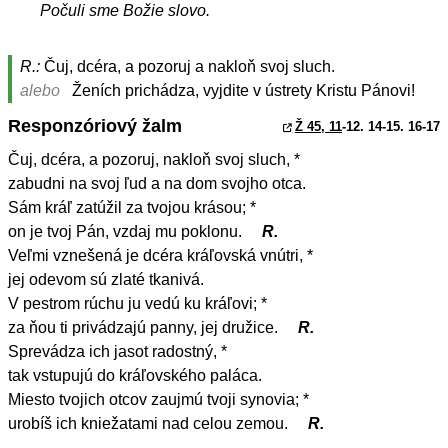
Počuli sme Božie slovo.
R.:
Čuj, dcéra, a pozoruj a nakloň svoj sluch.
alebo
Ženích prichádza, vyjdite v ústrety Kristu Pánovi!
Responzóriový žalm
Ž 45, 11
-12. 14-15. 16-17
Čuj, dcéra, a pozoruj, nakloň svoj sluch, *
zabudni na svoj ľud a na dom svojho otca.
Sám kráľ zatúžil za tvojou krásou; *
on je tvoj Pán, vzdaj mu poklonu.
R.
Veľmi vznešená je dcéra kráľovská vnútri, *
jej odevom sú zlaté tkanivá.
V pestrom rúchu ju vedú ku kráľovi; *
za ňou ti privádzajú panny, jej družice.
R.
Sprevádza ich jasot radostný, *
tak vstupujú do kráľovského paláca.
Miesto tvojich otcov zaujmú tvoji synovia; *
urobíš ich kniežatami nad celou zemou.
R.