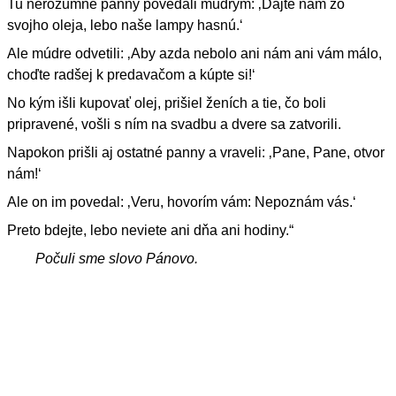
Tu nerozumné panny povedali múdrym: ‚Dajte nám zo
svojho oleja, lebo naše lampy hasnú.‘
Ale múdre odvetili: ‚Aby azda nebolo ani nám ani vám málo,
choďte radšej k predavačom a kúpte si!‘
No kým išli kupovať olej, prišiel ženích a tie, čo boli
pripravené, vošli s ním na svadbu a dvere sa zatvorili.
Napokon prišli aj ostatné panny a vraveli: ‚Pane, Pane, otvor
nám!‘
Ale on im povedal: ‚Veru, hovorím vám: Nepoznám vás.‘
Preto bdejte, lebo neviete ani dňa ani hodiny.“
Počuli sme slovo Pánovo.