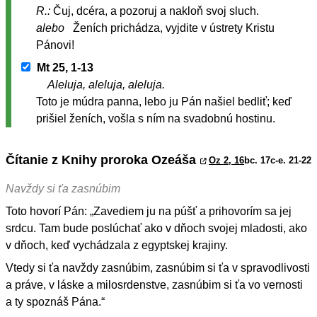
R.:
Čuj, dcéra, a pozoruj a nakloň svoj sluch.
alebo
Ženích prichádza, vyjdite v ústrety Kristu
Pánovi!
Mt 25, 1-13
Aleluja, aleluja, aleluja.
Toto je múdra panna, lebo ju Pán našiel bedliť; keď
prišiel ženích, vošla s ním na svadobnú hostinu.
Čítanie z Knihy proroka Ozeáša
Oz 2, 16
bc. 17c-e. 21-22
Navždy si ťa zasnúbim
Toto hovorí Pán: „Zavediem ju na púšť a prihovorím sa jej
srdcu. Tam bude poslúchať ako v dňoch svojej mladosti, ako
v dňoch, keď vychádzala z egyptskej krajiny.
Vtedy si ťa navždy zasnúbim, zasnúbim si ťa v spravodlivosti
a práve, v láske a milosrdenstve, zasnúbim si ťa vo vernosti
a ty spoznáš Pána.“