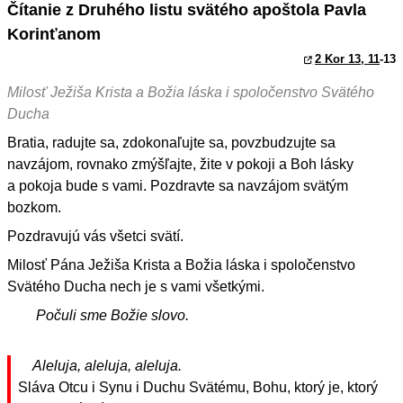
Čítanie z Druhého listu svätého apoštola Pavla
Korinťanom
2 Kor 13, 11
-13
Milosť Ježiša Krista a Božia láska i spoločenstvo Svätého
Ducha
Bratia, radujte sa, zdokonaľujte sa, povzbudzujte sa
navzájom, rovnako zmýšľajte, žite v pokoji a Boh lásky
a pokoja bude s vami. Pozdravte sa navzájom svätým
bozkom.
Pozdravujú vás všetci svätí.
Milosť Pána Ježiša Krista a Božia láska i spoločenstvo
Svätého Ducha nech je s vami všetkými.
Počuli sme Božie slovo.
Aleluja, aleluja, aleluja.
Sláva Otcu i Synu i Duchu Svätému, Bohu, ktorý je, ktorý