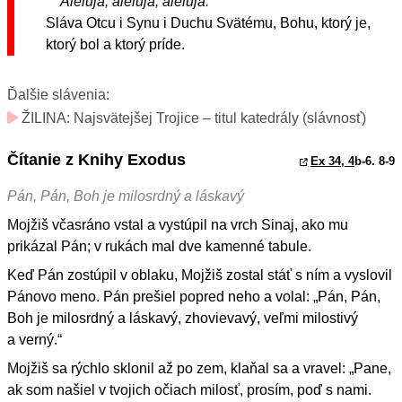
Aleluja, aleluja, aleluja.
Sláva Otcu i Synu i Duchu Svätému, Bohu, ktorý je,
ktorý bol a ktorý príde.
Ďalšie slávenia:
ŽILINA: Najsvätejšej Trojice – titul katedrály (slávnosť)
Čítanie z Knihy Exodus
Ex 34, 4
b-6. 8-9
Pán, Pán, Boh je milosrdný a láskavý
Mojžiš včasráno vstal a vystúpil na vrch Sinaj, ako mu
prikázal Pán; v rukách mal dve kamenné tabule.
Keď Pán zostúpil v oblaku, Mojžiš zostal stáť s ním a vyslovil
Pánovo meno. Pán prešiel popred neho a volal: „Pán, Pán,
Boh je milosrdný a láskavý, zhovievavý, veľmi milostivý
a verný.“
Mojžiš sa rýchlo sklonil až po zem, klaňal sa a vravel: „Pane,
ak som našiel v tvojich očiach milosť, prosím, poď s nami.