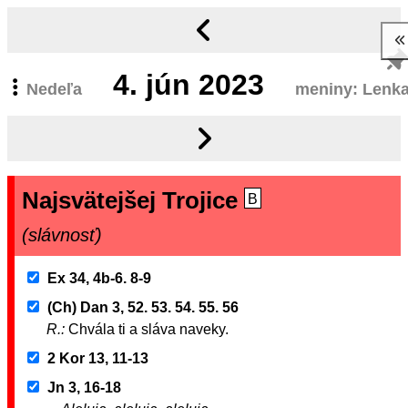
4.
jún 2023
Nedeľa
meniny: Lenk
Najsvätejšej Trojice
B
(slávnosť)
Ex 34, 4b-6. 8-9
(Ch) Dan 3, 52. 53. 54. 55. 56
R.:
Chvála ti a sláva naveky.
2 Kor 13, 11-13
Jn 3, 16-18