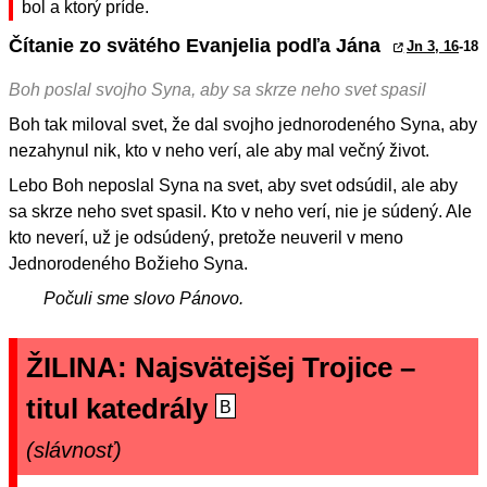
bol a ktorý príde.
Čítanie zo svätého Evanjelia podľa Jána
Jn 3, 16
-18
Boh poslal svojho Syna, aby sa skrze neho svet spasil
Boh tak miloval svet, že dal svojho jednorodeného Syna, aby
nezahynul nik, kto v neho verí, ale aby mal večný život.
Lebo Boh neposlal Syna na svet, aby svet odsúdil, ale aby
sa skrze neho svet spasil. Kto v neho verí, nie je súdený. Ale
kto neverí, už je odsúdený, pretože neuveril v meno
Jednorodeného Božieho Syna.
Počuli sme slovo Pánovo.
ŽILINA: Najsvätejšej Trojice –
titul katedrály
B
(slávnosť)