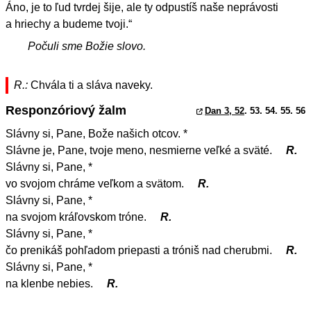
Áno, je to ľud tvrdej šije, ale ty odpustíš naše neprávosti
a hriechy a budeme tvoji.“
Počuli sme Božie slovo.
R.:
Chvála ti a sláva naveky.
Responzóriový žalm
Dan 3, 52
. 53. 54. 55. 56
Slávny si, Pane, Bože našich otcov. *
Slávne je, Pane, tvoje meno, nesmierne veľké a sväté.
R.
Slávny si, Pane, *
vo svojom chráme veľkom a svätom.
R.
Slávny si, Pane, *
na svojom kráľovskom tróne.
R.
Slávny si, Pane, *
čo prenikáš pohľadom priepasti a tróniš nad cherubmi.
R.
Slávny si, Pane, *
na klenbe nebies.
R.