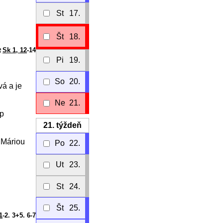
St
17.
Št
18.
Sk 1, 12
-14
Pi
19.
So
20.
vá a je
Ne
21.
ip
21.
týždeň
 Máriou
Po
22.
Ut
23.
St
24.
Št
25.
1
-2. 3+5. 6-7