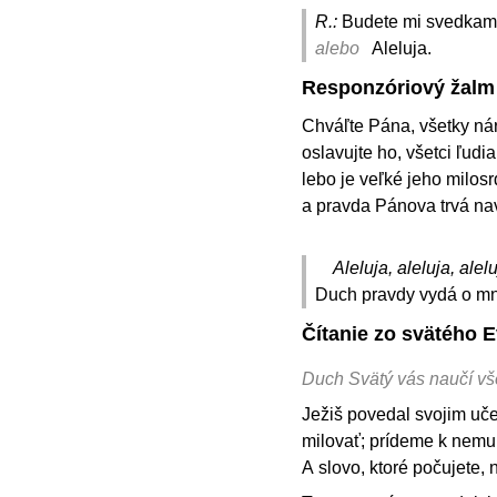
R.:
Budete mi svedkami
alebo
Aleluja.
Responzóriový žalm
Chváľte Pána, všetky nár
oslavujte ho, všetci ľudi
lebo je veľké jeho milos
a pravda Pánova trvá na
Aleluja, aleluja, alelu
Duch pravdy vydá o mne
Čítanie zo svätého E
Duch Svätý vás naučí vš
Ježiš povedal svojim uč
milovať; prídeme k nemu
A slovo, ktoré počujete, 