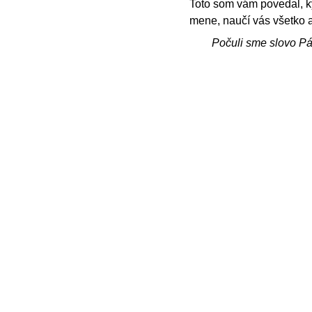
Toto som vám povedal, k
mene, naučí vás všetko 
Počuli sme slovo P