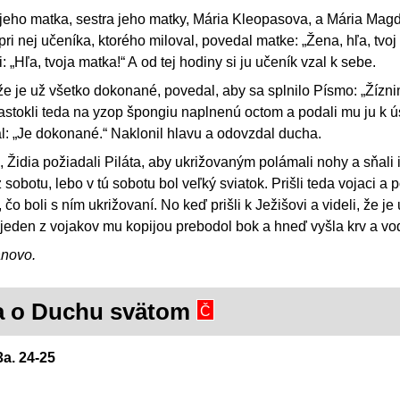
a jeho matka, sestra jeho matky, Mária Kleopasova, a Mária Mag
ri nej učeníka, ktorého miloval, povedal matke: „Žena, hľa, tvoj 
„Hľa, tvoja matka!“ A od tej hodiny si ju učeník vzal k sebe.
e je už všetko dokonané, povedal, aby sa splnilo Písmo: „Žízni
astokli teda na yzop špongiu naplnenú octom a podali mu ju k 
al: „Je dokonané.“ Naklonil hlavu a odovzdal ducha.
 Židia požiadali Piláta, aby ukrižovaným polámali nohy a sňali 
z sobotu, lebo v tú sobotu bol veľký sviatok. Prišli teda vojaci a 
o boli s ním ukrižovaní. No keď prišli k Ježišovi a videli, že je 
 jeden z vojakov mu kopijou prebodol bok a hneď vyšla krv a vo
ánovo.
a o Duchu svätom
Č
3a. 24-25