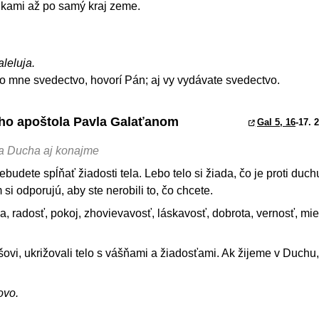
kami až po samý kraj zeme.
aleluja.
o mne svedectvo, hovorí Pán; aj vy vydávate svedectvo.
tého apoštola Pavla Galaťanom
Gal 5, 16
-17. 
ľa Ducha aj konajme
ebudete spĺňať žiadosti tela. Lebo telo si žiada, čo je proti duch
 si odporujú, aby ste nerobili to, čo chcete.
a, radosť, pokoj, zhovievavosť, láskavosť, dobrota, vernosť, mie
žišovi, ukrižovali telo s vášňami a žiadosťami. Ak žijeme v Duchu
ovo.