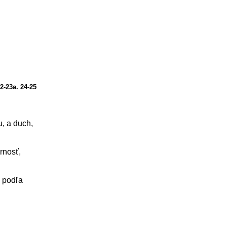
22-23a. 24-25
u, a duch,
rnosť,
, podľa