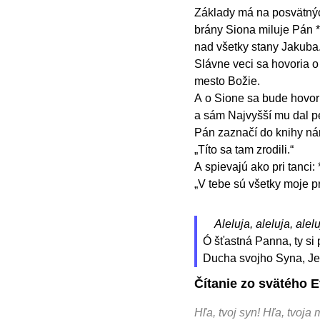
Základy má na posvätnýc
brány Siona miluje Pán *
nad všetky stany Jakuba
Slávne veci sa hovoria o 
mesto Božie.
A o Sione sa bude hovori
a sám Najvyšší mu dal p
Pán zaznačí do knihy ná
„Títo sa tam zrodili.“
A spievajú ako pri tanci: 
„V tebe sú všetky moje 
Aleluja, aleluja, alelu
Ó šťastná Panna, ty si
Ducha svojho Syna, Jež
Čítanie zo svätého E
Hľa, tvoj syn! Hľa, tvoja 