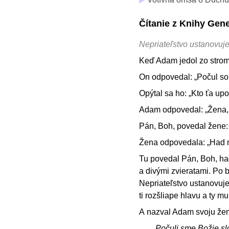
Čítanie z Knihy Gen
Nepriateľstvo ustanovu
Keď Adam jedol zo strom
On odpovedal: „Počul som
Opýtal sa ho: „Kto ťa upo
Adam odpovedal: „Žena, k
Pán, Boh, povedal žene: 
Žena odpovedala: „Had m
Tu povedal Pán, Boh, had
a divými zvieratami. Po b
Nepriateľstvo ustanovuj
ti rozšliape hlavu a ty mu
A nazval Adam svoju žen
Počuli sme Božie sl