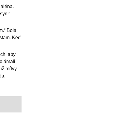
daléna.
syn!“
m.“ Bola
ústam. Keď
ich, aby
polámali
už mŕtvy,
da.