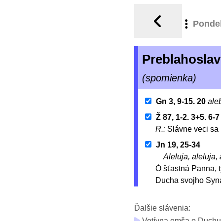
Ponde
Preblahoslav
(spomienka)
Gn 3, 9-15. 20
ale
Ž 87, 1-2. 3+5. 6-7
R.:
Slávne veci sa 
Jn 19, 25-34
Aleluja, aleluja, 
Ó šťastná Panna, t
Ducha svojho Syna,
Ďalšie slávenia:
Votívna omša o Duchu