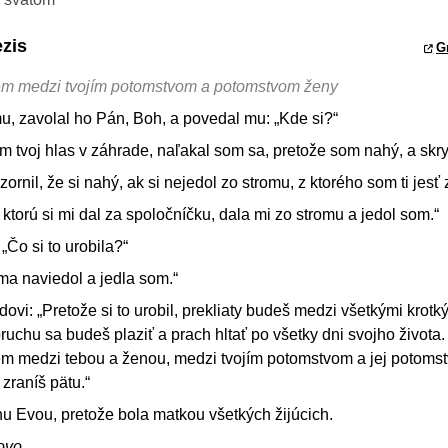
ezis
G
jem medzi tvojím potomstvom a potomstvom ženy
u, zavolal ho Pán, Boh, a povedal mu: „Kde si?“
 tvoj hlas v záhrade, naľakal som sa, pretože som nahý, a skry
zornil, že si nahý, ak si nejedol zo stromu, z ktorého som ti jesť
torú si mi dal za spoločníčku, dala mi zo stromu a jedol som.“
„Čo si to urobila?“
a naviedol a jedla som.“
ovi: „Pretože si to urobil, prekliaty budeš medzi všetkými krotk
ruchu sa budeš plaziť a prach hltať po všetky dni svojho života.
em medzi tebou a ženou, medzi tvojím potomstvom a jej potoms
 zraníš pätu.“
u Evou, pretože bola matkou všetkých žijúcich.
ovo.