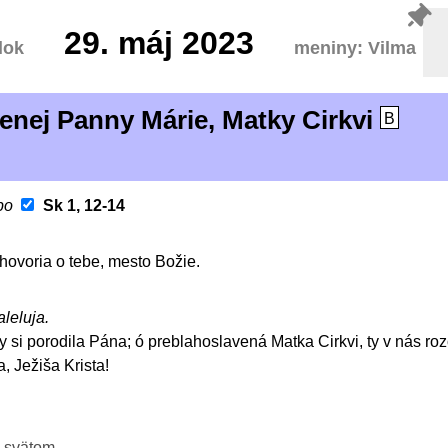
29.
máj 2023
lok
meniny: Vilma
enej Panny Márie, Matky Cirkvi
B
bo
Sk 1, 12-14
hovoria o tebe, mesto Božie.
aleluja.
y si porodila Pána; ó preblahoslavená Matka Cirkvi, ty v nás ro
 Ježiša Krista!
 svätom