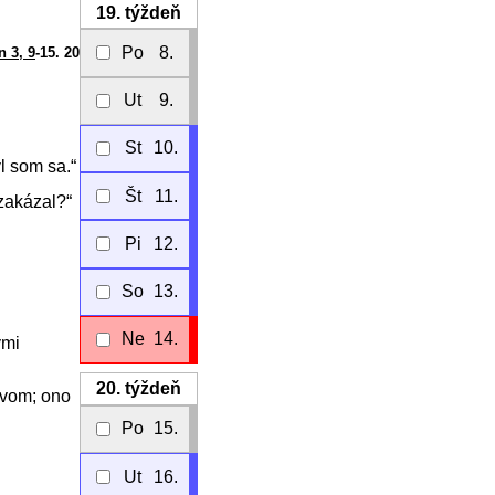
19.
týždeň
Po
8.
n 3, 9
-15. 20
Ut
9.
St
10.
l som sa.“
Št
11.
 zakázal?“
Pi
12.
So
13.
Ne
14.
ými
20.
týždeň
tvom; ono
Po
15.
Ut
16.