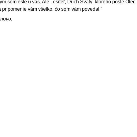
ým som ešte u vás. Ale Tešiteľ, Duch Svätý, ktorého pošle Ote
a pripomenie vám všetko, čo som vám povedal.“
ánovo.