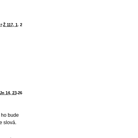
Ž 117, 1
. 2
Jn 14, 23
-26
c ho bude
e slová.