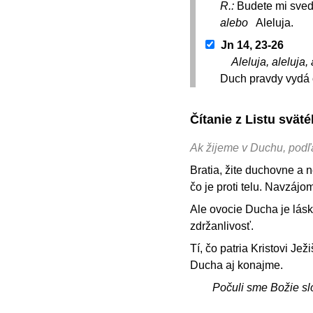
R.:
Budete mi sved
alebo
Aleluja.
Jn 14, 23-26
Aleluja, aleluja, 
Duch pravdy vydá 
Čítanie z Listu svä
Ak žijeme v Duchu, pod
Bratia, žite duchovne a n
čo je proti telu. Navzájom
Ale ovocie Ducha je lásk
zdržanlivosť.
Tí, čo patria Kristovi Je
Ducha aj konajme.
Počuli sme Božie sl