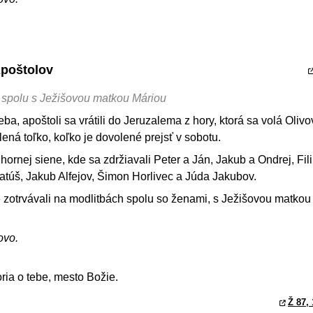
Apoštolov
h spolu s Ježišovou matkou Máriou
ba, apoštoli sa vrátili do Jeruzalema z hory, ktorá sa volá Olivo
ená toľko, koľko je dovolené prejsť v sobotu.
o hornej siene, kde sa zdržiavali Peter a Ján, Jakub a Ondrej, Fil
atúš, Jakub Alfejov, Šimon Horlivec a Júda Jakubov.
 zotrvávali na modlitbách spolu so ženami, s Ježišovou matkou
ovo.
ria o tebe, mesto Božie.
Ž 87, 