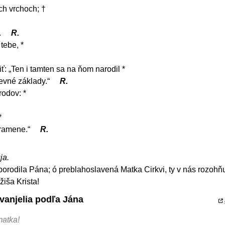
h vrchoch; †
.
R.
tebe, *
ť: „Ten i tamten sa na ňom narodil *
evné základy.“
R.
rodov: *
*
pramene.“
R.
ja.
 porodila Pána; ó preblahoslavená Matka Cirkvi, ty v nás rozohň
iša Krista!
vanjelia podľa Jána
matka!