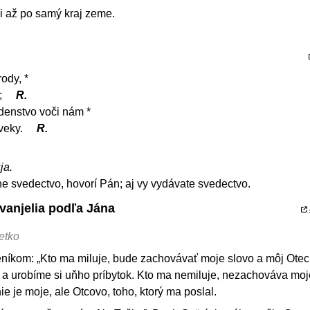
 až po samý kraj zeme.
ody, *
a;
R.
rdenstvo voči nám *
veky.
R.
ja.
 svedectvo, hovorí Pán; aj vy vydávate svedectvo.
vanjelia podľa Jána
etko
eníkom: „Kto ma miluje, bude zachovávať moje slovo a môj Ote
 a urobíme si uňho príbytok. Kto ma nemiluje, nezachováva moj
nie je moje, ale Otcovo, toho, ktorý ma poslal.