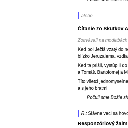
alebo
Čítanie zo Skutkov 
Zotrvávali na modlitbác
Keď bol Ježiš vzatý do ne
blízko Jeruzalema, vzdial
Keď ta prišli, vystúpili d
a Tomáš, Bartolomej a M
Títo všetci jednomyseľne
a s jeho bratmi.
Počuli sme Božie sl
R.:
Slávne veci sa hovo
Responzóriový žalm