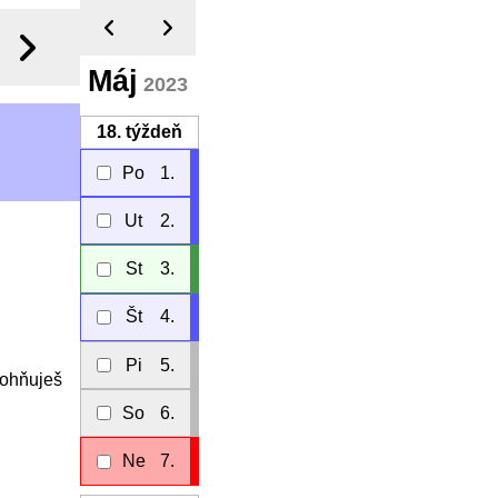
Máj
2023
18.
týždeň
Po
1.
Ut
2.
St
3.
Št
4.
Pi
5.
zohňuješ
So
6.
Ne
7.