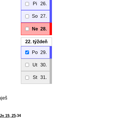
Pi
26.
So
27.
Ne
28.
22.
týždeň
Po
29.
Ut
30.
St
31.
uješ
Jn 19, 25
-34