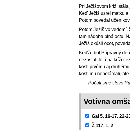
Pri Ježišovom kríži stál
Keď Ježiš uzrel matku a p
Potom povedal učeníkovi: 
Potom Ježiš vo vedomí, ž
tam nádoba plná octu. N
Ježiš okúsil ocot, poved
Keďže bol Prípravný deň,
nezostali telá na kríži ce
kosti prvému aj druhému, č
kosti mu nepolámali, ale
Počuli sme slovo P
Votívna omš
Gal 5, 16-17. 22-2
Ž 117, 1. 2