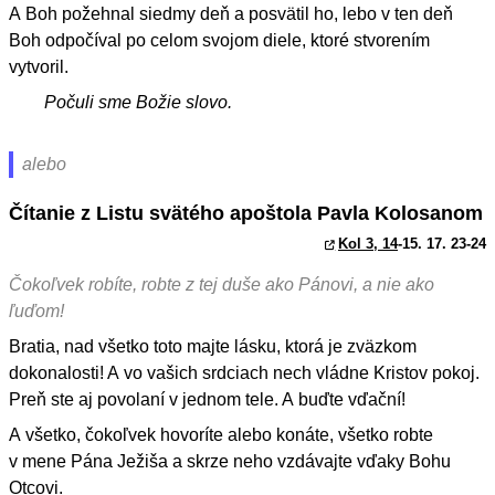
A Boh požehnal siedmy deň a posvätil ho, lebo v ten deň
Boh odpočíval po celom svojom diele, ktoré stvorením
vytvoril.
Počuli sme Božie slovo.
alebo
Čítanie z Listu svätého apoštola Pavla Kolosanom
Kol 3, 14
-15. 17. 23-24
Čokoľvek robíte, robte z tej duše ako Pánovi, a nie ako
ľuďom!
Bratia, nad všetko toto majte lásku, ktorá je zväzkom
dokonalosti! A vo vašich srdciach nech vládne Kristov pokoj.
Preň ste aj povolaní v jednom tele. A buďte vďační!
A všetko, čokoľvek hovoríte alebo konáte, všetko robte
v mene Pána Ježiša a skrze neho vzdávajte vďaky Bohu
Otcovi.