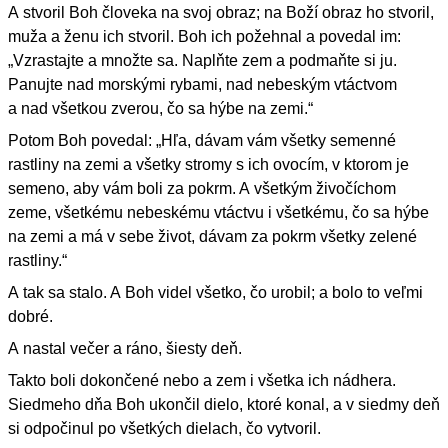
A stvoril Boh človeka na svoj obraz; na Boží obraz ho stvoril,
muža a ženu ich stvoril. Boh ich požehnal a povedal im:
„Vzrastajte a množte sa. Naplňte zem a podmaňte si ju.
Panujte nad morskými rybami, nad nebeským vtáctvom
a nad všetkou zverou, čo sa hýbe na zemi.“
Potom Boh povedal: „Hľa, dávam vám všetky semenné
rastliny na zemi a všetky stromy s ich ovocím, v ktorom je
semeno, aby vám boli za pokrm. A všetkým živočíchom
zeme, všetkému nebeskému vtáctvu i všetkému, čo sa hýbe
na zemi a má v sebe život, dávam za pokrm všetky zelené
rastliny.“
A tak sa stalo. A Boh videl všetko, čo urobil; a bolo to veľmi
dobré.
A nastal večer a ráno, šiesty deň.
Takto boli dokončené nebo a zem i všetka ich nádhera.
Siedmeho dňa Boh ukončil dielo, ktoré konal, a v siedmy deň
si odpočinul po všetkých dielach, čo vytvoril.