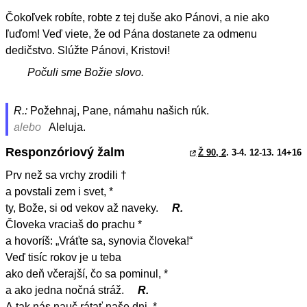
Čokoľvek robíte, robte z tej duše ako Pánovi, a nie ako
ľuďom! Veď viete, že od Pána dostanete za odmenu
dedičstvo. Slúžte Pánovi, Kristovi!
Počuli sme Božie slovo.
R.:
Požehnaj, Pane, námahu našich rúk.
alebo
Aleluja.
Responzóriový žalm
Ž 90, 2
. 3-4. 12-13. 14+16
Prv než sa vrchy zrodili †
a povstali zem i svet, *
ty, Bože, si od vekov až naveky.
R.
Človeka vraciaš do prachu *
a hovoríš: „Vráťte sa, synovia človeka!“
Veď tisíc rokov je u teba
ako deň včerajší, čo sa pominul, *
a ako jedna nočná stráž.
R.
A tak nás nauč rátať naše dni, *