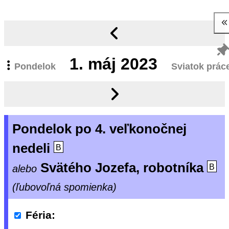
1.
máj 2023
Pondelok
Sviatok prác
Pondelok po 4. veľkonočnej
nedeli
B
Svätého Jozefa, robotníka
alebo
B
(ľubovoľná spomienka)
Féria