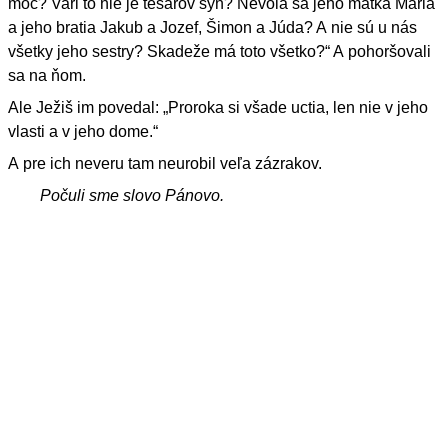
moc? Vari to nie je tesárov syn? Nevolá sa jeho matka Mária
a jeho bratia Jakub a Jozef, Šimon a Júda? A nie sú u nás
všetky jeho sestry? Skadeže má toto všetko?“ A pohoršovali
sa na ňom.
Ale Ježiš im povedal: „Proroka si všade uctia, len nie v jeho
vlasti a v jeho dome.“
A pre ich neveru tam neurobil veľa zázrakov.
Počuli sme slovo Pánovo.