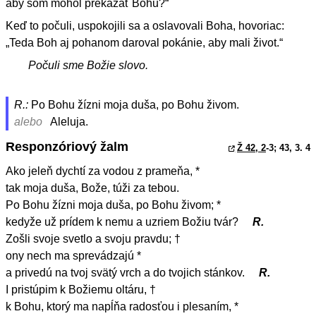
aby som mohol prekážať Bohu?“
Keď to počuli, uspokojili sa a oslavovali Boha, hovoriac:
„Teda Boh aj pohanom daroval pokánie, aby mali život.“
Počuli sme Božie slovo.
R.:
Po Bohu žízni moja duša, po Bohu živom.
alebo
Aleluja.
Responzóriový žalm
Ž 42, 2
-3; 43, 3. 4
Ako jeleň dychtí za vodou z prameňa, *
tak moja duša, Bože, túži za tebou.
Po Bohu žízni moja duša, po Bohu živom; *
kedyže už prídem k nemu a uzriem Božiu tvár?
R.
Zošli svoje svetlo a svoju pravdu; †
ony nech ma sprevádzajú *
a privedú na tvoj svätý vrch a do tvojich stánkov.
R.
I pristúpim k Božiemu oltáru, †
k Bohu, ktorý ma napĺňa radosťou i plesaním, *