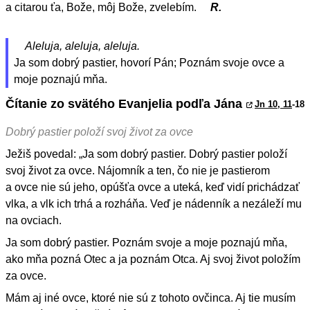
a citarou ťa, Bože, môj Bože, zvelebím.
R.
Aleluja, aleluja, aleluja.
Ja som dobrý pastier, hovorí Pán; Poznám svoje ovce a
moje poznajú mňa.
Čítanie zo svätého Evanjelia podľa Jána
Jn 10, 11
-18
Dobrý pastier položí svoj život za ovce
Ježiš povedal: „Ja som dobrý pastier. Dobrý pastier položí
svoj život za ovce. Nájomník a ten, čo nie je pastierom
a ovce nie sú jeho, opúšťa ovce a uteká, keď vidí prichádzať
vlka, a vlk ich trhá a rozháňa. Veď je nádenník a nezáleží mu
na ovciach.
Ja som dobrý pastier. Poznám svoje a moje poznajú mňa,
ako mňa pozná Otec a ja poznám Otca. Aj svoj život položím
za ovce.
Mám aj iné ovce, ktoré nie sú z tohoto ovčinca. Aj tie musím