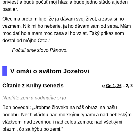
priviesť a budú počuť môj hlas; a bude jedno stádo a jeden
pastier.
Otec ma preto miluje, že ja dávam svoj život, a zasa si ho
vezmem. Nik mi ho neberie, ja ho dávam sám od seba. Mám
moc dať ho a mám moc zasa si ho vziať. Taký príkaz som
dostal od môjho Otca.“
Počuli sme slovo Pánovo.
V omši o svätom Jozefovi
Čítanie z Knihy Genezis
Gn 1, 26
– 2, 3
Naplňte zem a podmaňte si ju
Boh povedal: „Urobme človeka na náš obraz, na našu
podobu. Nech vládnu nad morskými rybami a nad nebeským
vtáctvom, nad zverinou i nad celou zemou; nad všetkými
plazmi, čo sa hýbu po zemi.“