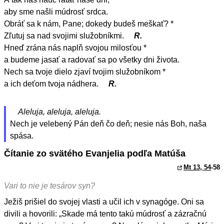
aby sme našli múdrosť srdca.
Obráť sa k nám, Pane; dokedy budeš meškať? *
Zľutuj sa nad svojimi služobníkmi.
R.
Hneď zrána nás naplň svojou milosťou *
a budeme jasať a radovať sa po všetky dni života.
Nech sa tvoje dielo zjaví tvojim služobníkom *
a ich deťom tvoja nádhera.
R.
Aleluja, aleluja, aleluja.
Nech je velebený Pán deň čo deň; nesie nás Boh, naša
spása.
Čítanie zo svätého Evanjelia podľa Matúša
Mt 13, 54
-58
Vari to nie je tesárov syn?
Ježiš prišiel do svojej vlasti a učil ich v synagóge. Oni sa
divili a hovorili: „Skade má tento takú múdrosť a zázračnú