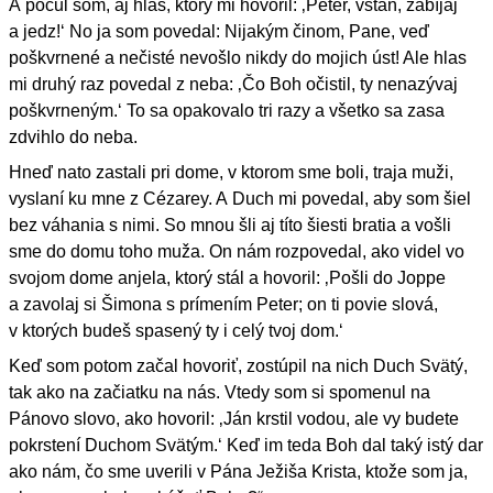
A počul som, aj hlas, ktorý mi hovoril: ‚Peter, vstaň, zabíjaj
a jedz!‘ No ja som povedal: Nijakým činom, Pane, veď
poškvrnené a nečisté nevošlo nikdy do mojich úst! Ale hlas
mi druhý raz povedal z neba: ‚Čo Boh očistil, ty nenazývaj
poškvrneným.‘ To sa opakovalo tri razy a všetko sa zasa
zdvihlo do neba.
Hneď nato zastali pri dome, v ktorom sme boli, traja muži,
vyslaní ku mne z Cézarey. A Duch mi povedal, aby som šiel
bez váhania s nimi. So mnou šli aj títo šiesti bratia a vošli
sme do domu toho muža. On nám rozpovedal, ako videl vo
svojom dome anjela, ktorý stál a hovoril: ‚Pošli do Joppe
a zavolaj si Šimona s prímením Peter; on ti povie slová,
v ktorých budeš spasený ty i celý tvoj dom.‘
Keď som potom začal hovoriť, zostúpil na nich Duch Svätý,
tak ako na začiatku na nás. Vtedy som si spomenul na
Pánovo slovo, ako hovoril: ‚Ján krstil vodou, ale vy budete
pokrstení Duchom Svätým.‘ Keď im teda Boh dal taký istý dar
ako nám, čo sme uverili v Pána Ježiša Krista, ktože som ja,