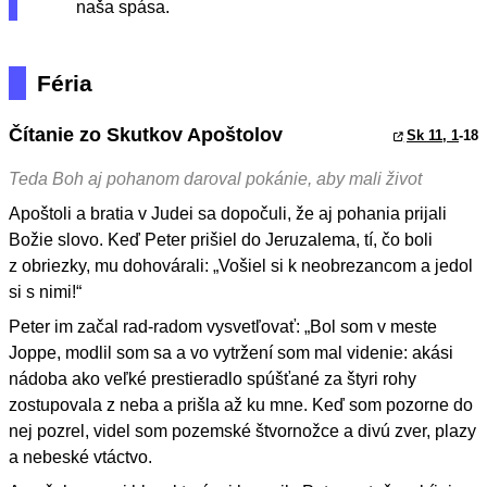
naša spása.
Féria
Čítanie zo Skutkov Apoštolov
Sk 11, 1
-18
Teda Boh aj pohanom daroval pokánie, aby mali život
Apoštoli a bratia v Judei sa dopočuli, že aj pohania prijali
Božie slovo. Keď Peter prišiel do Jeruzalema, tí, čo boli
z obriezky, mu dohovárali: „Vošiel si k neobrezancom a jedol
si s nimi!“
Peter im začal rad-radom vysvetľovať: „Bol som v meste
Joppe, modlil som sa a vo vytržení som mal videnie: akási
nádoba ako veľké prestieradlo spúšťané za štyri rohy
zostupovala z neba a prišla až ku mne. Keď som pozorne do
nej pozrel, videl som pozemské štvornožce a divú zver, plazy
a nebeské vtáctvo.