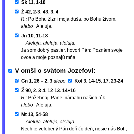
Sk 11, 1-18
Ž 42, 2-3; 43, 3. 4
R.:
Po Bohu žízni moja duša, po Bohu živom.
alebo
Aleluja.
Jn 10, 11-18
Aleluja, aleluja, aleluja.
Ja som dobrý pastier, hovorí Pán; Poznám svoje
ovce a moje poznajú mňa.
V omši o svätom Jozefovi
Gn 1, 26 – 2, 3
alebo
Kol 3, 14-15. 17. 23-24
Ž 90, 2. 3-4. 12-13. 14+16
R.:
Požehnaj, Pane, námahu našich rúk.
alebo
Aleluja.
Mt 13, 54-58
Aleluja, aleluja, aleluja.
Nech je velebený Pán deň čo deň; nesie nás Boh,