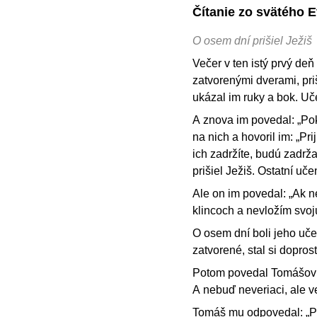
Čítanie zo svätého E
O osem dní prišiel Ježiš
Večer v ten istý prvý deň
zatvorenými dverami, priš
ukázal im ruky a bok. Uče
A znova im povedal: „Pok
na nich a hovoril im: „P
ich zadržíte, budú zadrž
prišiel Ježiš. Ostatní uče
Ale on im povedal: „Ak n
klincoch a nevložím svoj
O osem dní boli jeho učen
zatvorené, stal si dopros
Potom povedal Tomášovi: 
A nebuď neveriaci, ale ve
Tomáš mu odpovedal: „P