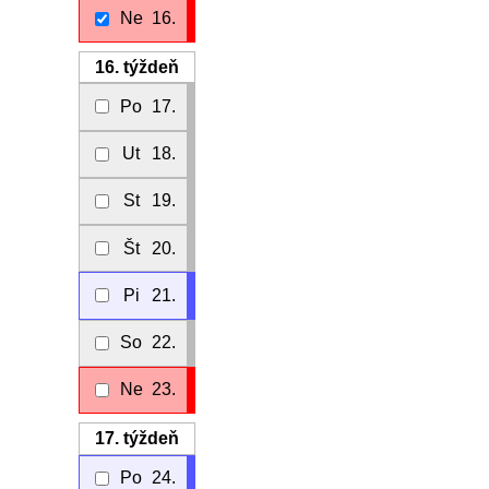
Ne
16.
16.
týždeň
Po
17.
Ut
18.
St
19.
Št
20.
Pi
21.
So
22.
Ne
23.
17.
týždeň
Po
24.