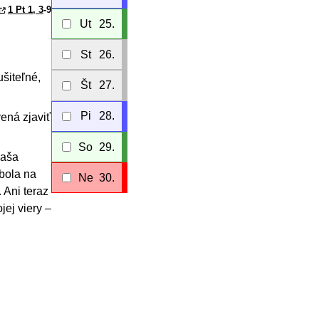
1 Pt 1, 3
-9
Ut
25.
St
26.
ušiteľné,
Št
27.
Pi
28.
ená zjaviť
So
29.
vaša
bola na
Ne
30.
. Ani teraz
jej viery –