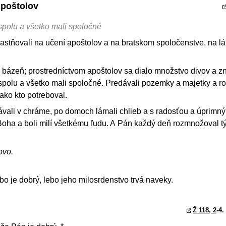
Apoštolov
pospolu a všetko mali spoločné
častňovali na učení apoštolov a na bratskom spoločenstve, na l
bázeň; prostredníctvom apoštolov sa dialo množstvo divov a z
pospolu a všetko mali spoločné. Predávali pozemky a majetky a r
ako kto potreboval.
ávali v chráme, po domoch lámali chlieb a s radosťou a úprim
 Boha a boli milí všetkému ľudu. A Pán každý deň rozmnožoval t
ovo.
o je dobrý, lebo jeho milosrdenstvo trvá naveky.
Ž 118, 2
-4.