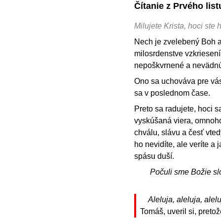
Čítanie z Prvého lis
Milujete Krista, hoci ste
Nech je zvelebený Boh a
milosrdenstve vzkriesení
nepoškvrnené a nevädnú
Ono sa uchováva pre vás 
sa v poslednom čase.
Preto sa radujete, hoci s
vyskúšaná viera, omnoho
chválu, slávu a česť vtedy
ho nevidíte, ale veríte a
spásu duší.
Počuli sme Božie sl
Aleluja, aleluja, alelu
Tomáš, uveril si, pretož