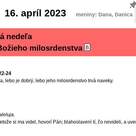
16.
apríl 2023
meniny: Dana, Danica
á nedeľa
ožieho milosrdenstva
B
 22-24
 lebo je dobrý, lebo jeho milosrdenstvo trvá naveky.
aleluja.
etože si ma videl, hovorí Pán; blahoslavení tí, čo nevideli, a uveri