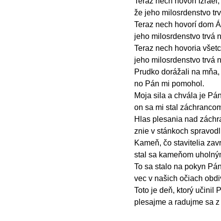
Teraz nech hovorí Izrael,
že jeho milosrdenstvo tr
Teraz nech hovorí dom Á
jeho milosrdenstvo trvá 
Teraz nech hovoria všetc
jeho milosrdenstvo trvá 
Prudko dorážali na mňa, 
no Pán mi pomohol.
Moja sila a chvála je Pán
on sa mi stal záchranco
Hlas plesania nad záchr
znie v stánkoch spravodl
Kameň, čo stavitelia zavrh
stal sa kameňom uholný
To sa stalo na pokyn Pán
vec v našich očiach obd
Toto je deň, ktorý učinil 
plesajme a radujme sa z