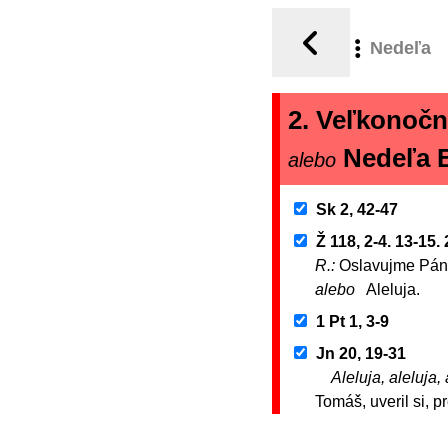
Nedeľa
2. Veľkonočn
Nedeľa B
alebo
Sk 2, 42-47
Ž 118, 2-4. 13-15.
R.:
Oslavujme Pána,
alebo
Aleluja.
1 Pt 1, 3-9
Jn 20, 19-31
Aleluja, aleluja, 
Tomáš, uveril si, pr