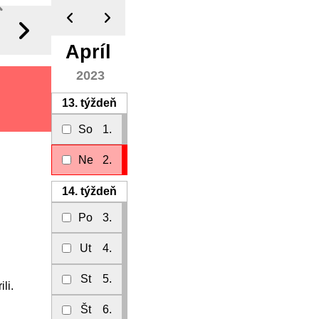
Apríl
2023
13.
týždeň
So
1.
Ne
2.
14.
týždeň
Po
3.
Ut
4.
St
5.
li.
Št
6.