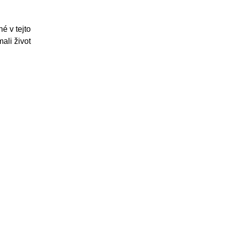
é v tejto
mali život