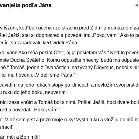
vanjelia podľa Jána
 v týždni, keď boli učeníci zo strachu pred Židmi zhromaždení za
iel Ježiš, stal si doprostred a povedal im: „Pokoj vám!“ Ako to 
níci sa zaradovali, keď videli Pána.
oj vám! Ako mňa poslal Otec, aj ja posielam vás.“ Keď to poved
rijmite Ducha Svätého. Komu odpustíte hriechy, budú mu odpust
ané.“ Tomáš, jeden z Dvanástich, nazývaný Didymus, nebol s ni
níci mu hovorili: „Videli sme Pána.“
euvidím na jeho rukách stopy po klincoch a nevložím svoj prst d
u ruku do jeho boku, neuverím.“
íci zasa vnútri a Tomáš bol s nimi. Prišiel Ježiš, hoci dvere boli
tred a povedal: „Pokoj vám!“
„Vlož sem prst a pozri moje ruky! Vystri ruku a vlož ju do môjh
riaci!“
án môj a Boh môj!“