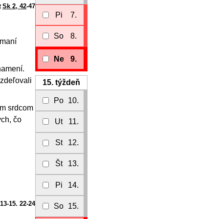
Sk 2, 42
-47
Pi
7.
So
8.
ámaní
Ne
9.
namení.
ozdeľovali
15.
týždeň
Po
10.
ným srdcom
ých, čo
Ut
11.
St
12.
Št
13.
Pi
14.
 13-15. 22-24
So
15.