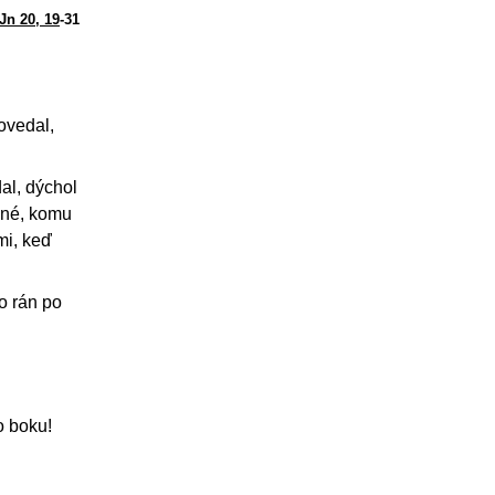
Jn 20, 19
-31
povedal,
al, dýchol
ené, komu
mi, keď
o rán po
o boku!