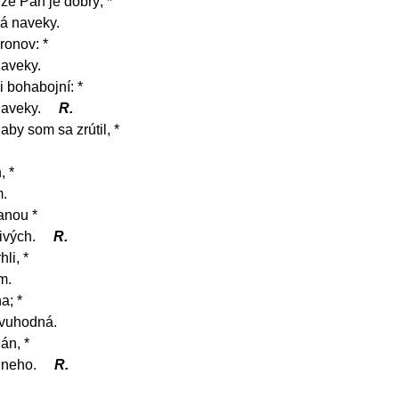
 že Pán je dobrý, *
vá naveky.
ronov: *
naveky.
i bohabojní: *
naveky.
R.
aby som sa zrútil, *
, *
m.
anou *
ivých.
R.
li, *
m.
a; *
ivuhodná.
Pán, *
 neho.
R.