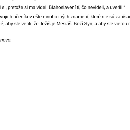
si, pretože si ma videl. Blahoslavení tí, čo nevideli, a uverili.“
svojich učeníkov ešte mnoho iných znamení, ktoré nie sú zapísan
é, aby ste verili, že Ježiš je Mesiáš, Boží Syn, a aby ste vierou 
ánovo.