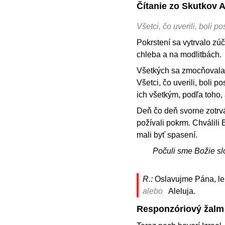
Čítanie zo Skutkov 
Všetci, čo uverili, boli 
Pokrstení sa vytrvalo zú
chleba a na modlitbách.
Všetkých sa zmocňovala 
Všetci, čo uverili, boli 
ich všetkým, podľa toho, 
Deň čo deň svorne zotrv
požívali pokrm. Chválili
mali byť spasení.
Počuli sme Božie sl
R.:
Oslavujme Pána, leb
alebo
Aleluja.
Responzóriový žalm