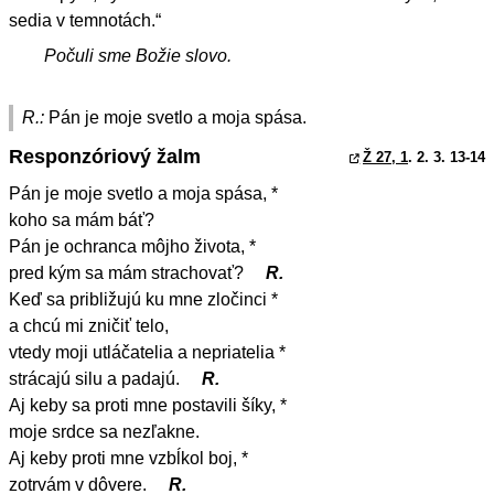
sedia v temnotách.“
Počuli sme Božie slovo.
R.:
Pán je moje svetlo a moja spása.
Responzóriový žalm
Ž 27, 1
. 2. 3. 13-14
Pán je moje svetlo a moja spása, *
koho sa mám báť?
Pán je ochranca môjho života, *
pred kým sa mám strachovať?
R.
Keď sa približujú ku mne zločinci *
a chcú mi zničiť telo,
vtedy moji utláčatelia a nepriatelia *
strácajú silu a padajú.
R.
Aj keby sa proti mne postavili šíky, *
moje srdce sa nezľakne.
Aj keby proti mne vzbĺkol boj, *
zotrvám v dôvere.
R.