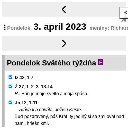
3.
apríl 2023
Pondelok
meniny: Richar
Pondelok Svätého týždňa
F
Iz 42, 1-7
Ž 27, 1. 2. 3. 13-14
R.:
Pán je moje svetlo a moja spása.
Jn 12, 1-11
Sláva ti a chvála, Ježišu Kriste.
Buď pozdravený, náš Kráľ; ty jediný si sa zmiloval nad
nami, hriešnikmi.