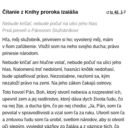
Čítanie z Knihy proroka Izaiáša
Iz 42, 1
-7
Nebude kričať, nebude počuť na ulici jeho hlas
Prvá pieseň o Pánovom Služobníkovi
Hľa, môj služobník, priviniem si ho; vyvolený môj, mám
v ňom zaľúbenie. Vložil som na neho svojho ducha; právo
prinesie národom.
Nebude kričať ani hlučne volať, nebude počuť na ulici jeho
hlas. Nalomenú trsť nedolomí, hasnúci knôtik nedohasí,
bude uplatňovať právo. Nezoslabne, nezlomí sa, kým
nezaloží právo na zemi. Na jeho zákon čakajú ostrovy.
Toto hovorí Pán, Boh, ktorý stvoril nebesia a rozprestrel ich,
upevnil zem a jej rastlinstvo, ktorý dáva dych života ľudu, čo
na nej žije, a ducha tým, čo po nej chodia: „Ja, Pán, som ťa
povolal v spravodlivosti a vzal som ťa za ruku. Utvoril som ťa
a zmluvou ľudu som ťa urobil, svetlom národov, aby si otvoril
oči slepým, vyviedol väzňov zo žalára a z väznice tých, čo