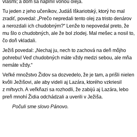
vlasmi; a dom sa naplnil vôňou oleja.
Tu jeden z jeho učeníkov, Judáš Iškariotský, ktorý ho mal
zradiť, povedal: „Prečo nepredali tento olej za tristo denárov
a nerozdali ich chudobným?“ Lenže to nepovedal preto, že
mu šlo o chudobných, ale že bol zlodej. Mal mešec a nosil to,
čo doň vkladali.
Ježiš povedal: „Nechaj ju, nech to zachová na deň môjho
pohrebu! Veď chudobných máte vždy medzi sebou, ale mňa
nemáte vždy.“
Veľké množstvo Židov sa dozvedelo, že je tam, a prišli nielen
kvôli Ježišovi, ale aby videli aj Lazára, ktorého vzkriesil
z mŕtvych. A veľkňazi sa rozhodli, že zabijú aj Lazára, lebo
preň mnohí Židia odchádzali a uverili v Ježiša.
Počuli sme slovo Pánovo.