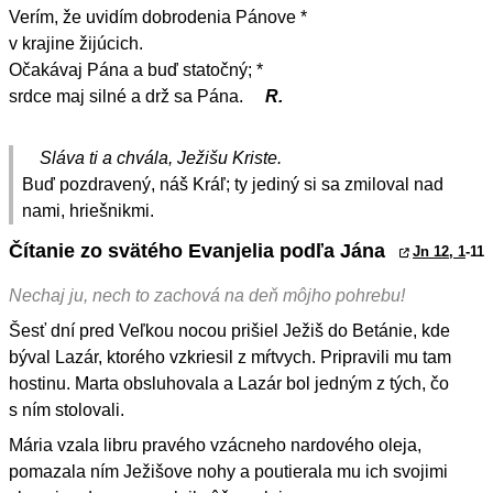
Verím, že uvidím dobrodenia Pánove *
v krajine žijúcich.
Očakávaj Pána a buď statočný; *
srdce maj silné a drž sa Pána.
R.
Sláva ti a chvála, Ježišu Kriste.
Buď pozdravený, náš Kráľ; ty jediný si sa zmiloval nad
nami, hriešnikmi.
Čítanie zo svätého Evanjelia podľa Jána
Jn 12, 1
-11
Nechaj ju, nech to zachová na deň môjho pohrebu!
Šesť dní pred Veľkou nocou prišiel Ježiš do Betánie, kde
býval Lazár, ktorého vzkriesil z mŕtvych. Pripravili mu tam
hostinu. Marta obsluhovala a Lazár bol jedným z tých, čo
s ním stolovali.
Mária vzala libru pravého vzácneho nardového oleja,
pomazala ním Ježišove nohy a poutierala mu ich svojimi