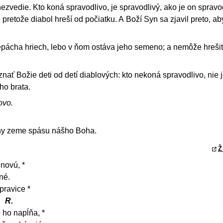
ezvedie. Kto koná spravodlivo, je spravodlivý, ako je on spravod
, pretože diabol hreší od počiatku. A Boží Syn sa zjavil preto, ab
epácha hriech, lebo v ňom ostáva jeho semeno; a nemôže hrešiť
znať Božie deti od detí diablových: kto nekoná spravodlivo, nie 
jho brata.
ovo.
iny zeme spásu nášho Boha.
Ž
novú, *
né.
pravice *
R.
 ho napĺňa, *