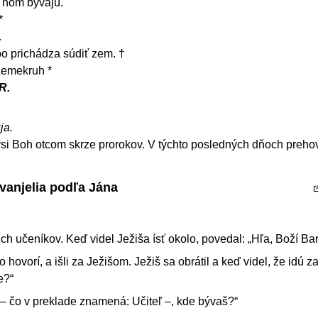
a ňom bývajú.
*
.
o prichádza súdiť zem. †
zemekruh *
R.
ja.
si Boh otcom skrze prorokov. V týchto posledných dňoch prehov
vanjelia podľa Jána
ich učeníkov. Keď videl Ježiša ísť okolo, povedal: „Hľa, Boží Ba
o hovorí, a išli za Ježišom. Ježiš sa obrátil a keď videl, že idú z
e?“
– čo v preklade znamená: Učiteľ –, kde bývaš?“