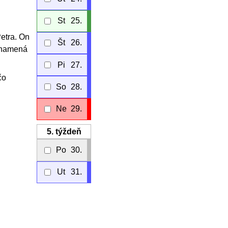
St
25.
Petra. On
Št
26.
 znamená
Pi
27.
čo
So
28.
Ne
29.
5.
týždeň
Po
30.
Ut
31.