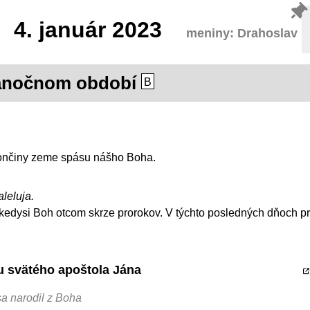
4.
január 2023
meniny: Drahoslav
ianočnom období
B
končiny zeme spásu nášho Boha.
aleluja.
kedysi Boh otcom skrze prorokov. V týchto posledných dňoch pr
tu svätého apoštola Jána
sa narodil z Boha