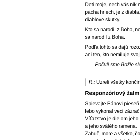
Deti moje, nech vás nik n
pácha hriech, je z diabla
diablove skutky.
Kto sa narodil z Boha, n
sa narodil z Boha.
Podľa tohto sa dajú rozo
ani ten, kto nemiluje svo
Počuli sme Božie sl
R.:
Uzreli všetky konč
Responzóriový žalm
Spievajte Pánovi pieseň 
lebo vykonal veci zázrač
Víťazstvo je dielom jeho 
a jeho svätého ramena.
Zahuč, more a všetko, čo