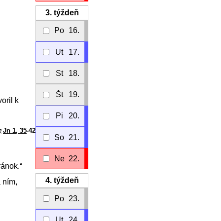
3.
týždeň
Po
16.
Ut
17.
St
18.
Št
19.
oril k
Pi
20.
Jn 1, 35
-42
So
21.
Ne
22.
ránok.“
4.
týždeň
a ním,
Po
23.
Ut
24.