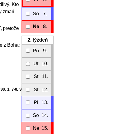
livý. Kto
y zmaril
So
7.
Ne
8.
, pretože
2.
týždeň
je z Boha;
Po
9.
Ut
10.
St
11.
Št
12.
 98, 1
. 7-8. 9
Pi
13.
So
14.
Ne
15.