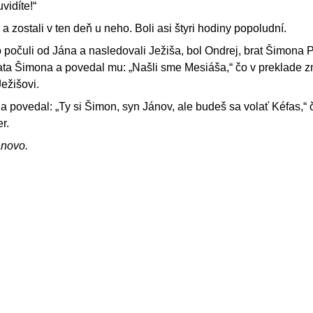
vidíte!“
, a zostali v ten deň u neho. Boli asi štyri hodiny popoludní.
o počuli od Jána a nasledovali Ježiša, bol Ondrej, brat Šimona 
ata Šimona a povedal mu: „Našli sme Mesiáša,“ čo v preklade
Ježišovi.
a povedal: „Ty si Šimon, syn Jánov, ale budeš sa volať Kéfas,“ 
r.
ánovo.