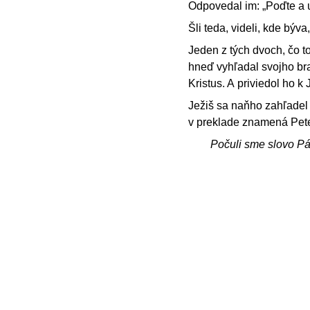
Odpovedal im: „Poďte a u
Šli teda, videli, kde býva
Jeden z tých dvoch, čo t
hneď vyhľadal svojho br
Kristus. A priviedol ho k 
Ježiš sa naňho zahľadel 
v preklade znamená Pete
Počuli sme slovo P