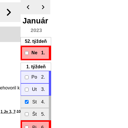
Január
2023
52.
týždeň
Ne
1.
1.
týždeň
Po
2.
ehovoril k
Ut
3.
St
4.
1 Jn 3, 7
-10
Št
5.
Pi
6.