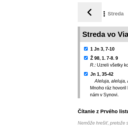
Streda
Streda vo V
1 Jn 3, 7-10
Ž 98, 1. 7-8. 9
R.:
Uzreli všetky 
Jn 1, 35-42
Aleluja, aleluja, 
Mnoho ráz hovoril 
nám v Synovi.
Čítanie z Prvého lis
Nemôže hrešiť, pretože 