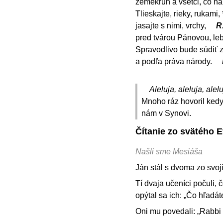
zemekruh a všetci, čo n
Tlieskajte, rieky, rukami, 
jasajte s nimi, vrchy,
R
pred tvárou Pánovou, leb
Spravodlivo bude súdiť 
a podľa práva národy.
Aleluja, aleluja, alelu
Mnoho ráz hovoril kedy
nám v Synovi.
Čítanie zo svätého E
Našli sme Mesiáša
Ján stál s dvoma zo svoj
Tí dvaja učeníci počuli, č
opýtal sa ich: „Čo hľadát
Oni mu povedali: „Rabbi 