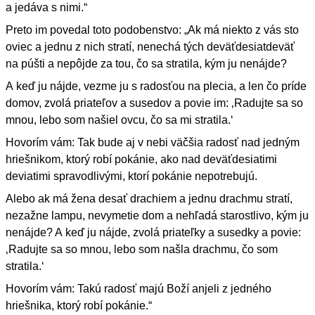
a jedáva s nimi.“
Preto im povedal toto podobenstvo: „Ak má niekto z vás sto
oviec a jednu z nich stratí, nenechá tých deväťdesiatdeväť
na púšti a nepôjde za tou, čo sa stratila, kým ju nenájde?
A keď ju nájde, vezme ju s radosťou na plecia, a len čo príde
domov, zvolá priateľov a susedov a povie im: ‚Radujte sa so
mnou, lebo som našiel ovcu, čo sa mi stratila.‘
Hovorím vám: Tak bude aj v nebi väčšia radosť nad jedným
hriešnikom, ktorý robí pokánie, ako nad deväťdesiatimi
deviatimi spravodlivými, ktorí pokánie nepotrebujú.
Alebo ak má žena desať drachiem a jednu drachmu stratí,
nezažne lampu, nevymetie dom a nehľadá starostlivo, kým ju
nenájde? A keď ju nájde, zvolá priateľky a susedky a povie:
‚Radujte sa so mnou, lebo som našla drachmu, čo som
stratila.‘
Hovorím vám: Takú radosť majú Boží anjeli z jedného
hriešnika, ktorý robí pokánie.“