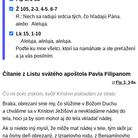
Ž 105, 2-3. 4-5. 6-7
R.:
Nech sa radujú srdcia tých, čo hľadajú Pána.
alebo
Aleluja.
Lk 15, 1-10
Aleluja, aleluja, aleluja.
Poďte ku mne všetci, ktorí sa namáhate a ste preťažení
a ja vás posilním.
Čítanie z Listu svätého apoštola Pavla Filipanom
Flp 3, 3
-8a
Čo mi bolo ziskom, kvôli Kristovi pokladám za stratu
Bratia, obrezaní sme my, čo slúžime v Božom Duchu
a chválime sa v Kristovi Ježišovi a nevkladáme nádej do
tela, hoci ja by som mohol aj do tela vkladať nádej.
Ak si niekto iný myslí, že môže mať nádej v tele, tým skôr ja:
na ôsmy deň obrezaný, z Izraelovho rodu, z Benjamínovho