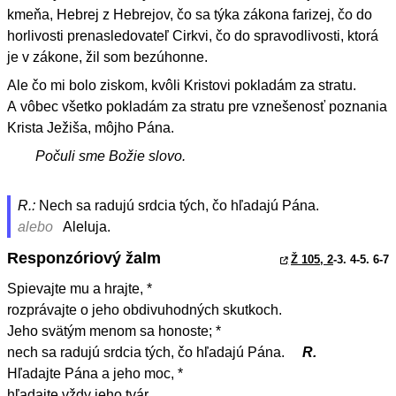
kmeňa, Hebrej z Hebrejov, čo sa týka zákona farizej, čo do
horlivosti prenasledovateľ Cirkvi, čo do spravodlivosti, ktorá
je v zákone, žil som bezúhonne.
Ale čo mi bolo ziskom, kvôli Kristovi pokladám za stratu.
A vôbec všetko pokladám za stratu pre vznešenosť poznania
Krista Ježiša, môjho Pána.
Počuli sme Božie slovo.
R.:
Nech sa radujú srdcia tých, čo hľadajú Pána.
alebo
Aleluja.
Responzóriový žalm
Ž 105, 2
-3. 4-5. 6-7
Spievajte mu a hrajte, *
rozprávajte o jeho obdivuhodných skutkoch.
Jeho svätým menom sa honoste; *
nech sa radujú srdcia tých, čo hľadajú Pána.
R.
Hľadajte Pána a jeho moc, *
hľadajte vždy jeho tvár.