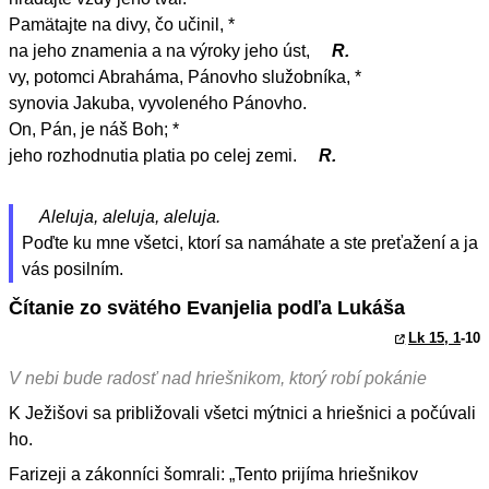
Pamätajte na divy, čo učinil, *
na jeho znamenia a na výroky jeho úst,
R.
vy, potomci Abraháma, Pánovho služobníka, *
synovia Jakuba, vyvoleného Pánovho.
On, Pán, je náš Boh; *
jeho rozhodnutia platia po celej zemi.
R.
Aleluja, aleluja, aleluja.
Poďte ku mne všetci, ktorí sa namáhate a ste preťažení a ja
vás posilním.
Čítanie zo svätého Evanjelia podľa Lukáša
Lk 15, 1
-10
V nebi bude radosť nad hriešnikom, ktorý robí pokánie
K Ježišovi sa približovali všetci mýtnici a hriešnici a počúvali
ho.
Farizeji a zákonníci šomrali: „Tento prijíma hriešnikov