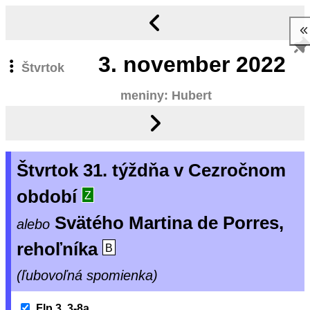
3.
november 2022
Štvrtok
meniny: Hubert
Štvrtok 31. týždňa v Cezročnom
období
Z
Svätého Martina de Porres,
alebo
rehoľníka
B
(ľubovoľná spomienka)
Flp 3, 3-8a