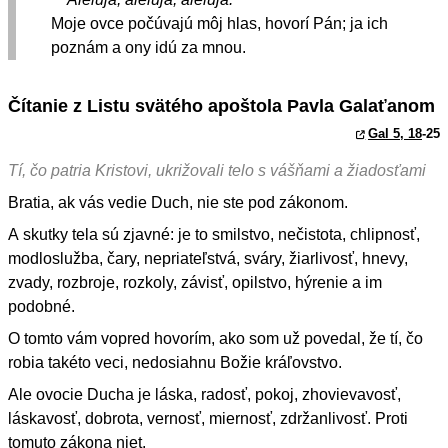
Moje ovce počúvajú môj hlas, hovorí Pán; ja ich
poznám a ony idú za mnou.
Čítanie z Listu svätého apoštola Pavla Galaťanom
Gal 5, 18
-25
Tí, čo patria Kristovi, ukrižovali telo s vášňami a žiadosťami
Bratia, ak vás vedie Duch, nie ste pod zákonom.
A skutky tela sú zjavné: je to smilstvo, nečistota, chlipnosť,
modloslužba, čary, nepriateľstvá, sváry, žiarlivosť, hnevy,
zvady, rozbroje, rozkoly, závisť, opilstvo, hýrenie a im
podobné.
O tomto vám vopred hovorím, ako som už povedal, že tí, čo
robia takéto veci, nedosiahnu Božie kráľovstvo.
Ale ovocie Ducha je láska, radosť, pokoj, zhovievavosť,
láskavosť, dobrota, vernosť, miernosť, zdržanlivosť. Proti
tomuto zákona niet.