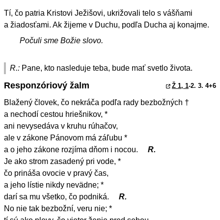
Tí, čo patria Kristovi Ježišovi, ukrižovali telo s vášňami
a žiadosťami. Ak žijeme v Duchu, podľa Ducha aj konajme.
Počuli sme Božie slovo.
R.:
Pane, kto nasleduje teba, bude mať svetlo života.
Responzóriový žalm
Ž 1, 1
-2. 3. 4+6
Blažený človek, čo nekráča podľa rady bezbožných †
a nechodí cestou hriešnikov, *
ani nevysedáva v kruhu rúhačov,
ale v zákone Pánovom má záľubu *
a o jeho zákone rozjíma dňom i nocou.
R.
Je ako strom zasadený pri vode, *
čo prináša ovocie v pravý čas,
a jeho lístie nikdy nevädne; *
darí sa mu všetko, čo podniká.
R.
No nie tak bezbožní, veru nie; *