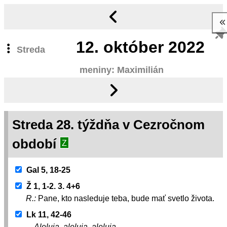
12.
október 2022
Streda
meniny: Maximilián
Streda 28. týždňa v Cezročnom
období
Z
Gal 5, 18-25
Ž 1, 1-2. 3. 4+6
R.:
Pane, kto nasleduje teba, bude mať svetlo života.
Lk 11, 42-46
Aleluja, aleluja, aleluja.