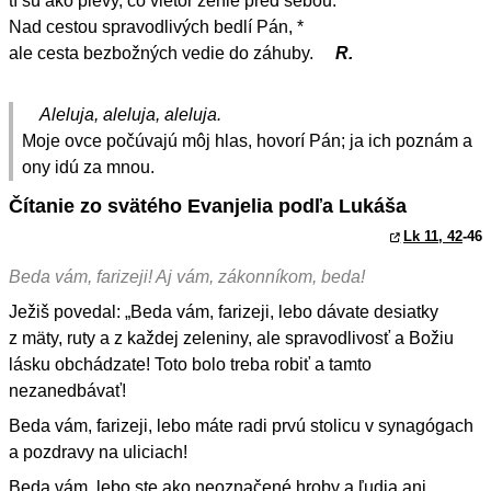
tí sú ako plevy, čo vietor ženie pred sebou.
Nad cestou spravodlivých bedlí Pán, *
ale cesta bezbožných vedie do záhuby.
R.
Aleluja, aleluja, aleluja.
Moje ovce počúvajú môj hlas, hovorí Pán; ja ich poznám a
ony idú za mnou.
Čítanie zo svätého Evanjelia podľa Lukáša
Lk 11, 42
-46
Beda vám, farizeji! Aj vám, zákonníkom, beda!
Ježiš povedal: „Beda vám, farizeji, lebo dávate desiatky
z mäty, ruty a z každej zeleniny, ale spravodlivosť a Božiu
lásku obchádzate! Toto bolo treba robiť a tamto
nezanedbávať!
Beda vám, farizeji, lebo máte radi prvú stolicu v synagógach
a pozdravy na uliciach!
Beda vám, lebo ste ako neoznačené hroby a ľudia ani