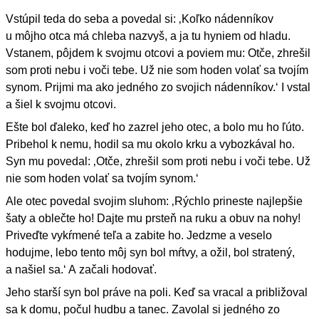
Vstúpil teda do seba a povedal si: ‚Koľko nádenníkov
u môjho otca má chleba nazvyš, a ja tu hyniem od hladu.
Vstanem, pôjdem k svojmu otcovi a poviem mu: Otče, zhrešil
som proti nebu i voči tebe. Už nie som hoden volať sa tvojím
synom. Prijmi ma ako jedného zo svojich nádenníkov.‘ I vstal
a šiel k svojmu otcovi.
Ešte bol ďaleko, keď ho zazrel jeho otec, a bolo mu ho ľúto.
Pribehol k nemu, hodil sa mu okolo krku a vybozkával ho.
Syn mu povedal: ‚Otče, zhrešil som proti nebu i voči tebe. Už
nie som hoden volať sa tvojím synom.‘
Ale otec povedal svojim sluhom: ‚Rýchlo prineste najlepšie
šaty a oblečte ho! Dajte mu prsteň na ruku a obuv na nohy!
Priveďte vykŕmené teľa a zabite ho. Jedzme a veselo
hodujme, lebo tento môj syn bol mŕtvy, a ožil, bol stratený,
a našiel sa.‘ A začali hodovať.
Jeho starší syn bol práve na poli. Keď sa vracal a približoval
sa k domu, počul hudbu a tanec. Zavolal si jedného zo