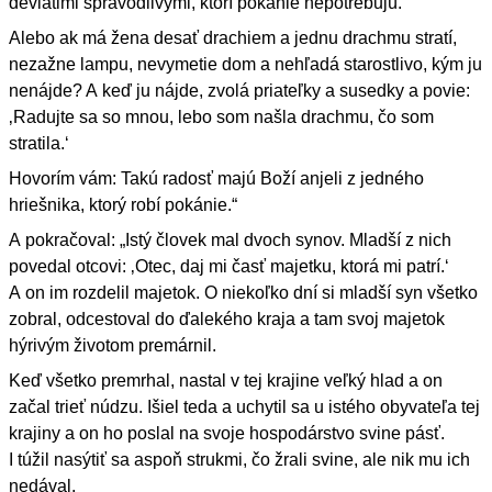
deviatimi spravodlivými, ktorí pokánie nepotrebujú.
Alebo ak má žena desať drachiem a jednu drachmu stratí,
nezažne lampu, nevymetie dom a nehľadá starostlivo, kým ju
nenájde? A keď ju nájde, zvolá priateľky a susedky a povie:
‚Radujte sa so mnou, lebo som našla drachmu, čo som
stratila.‘
Hovorím vám: Takú radosť majú Boží anjeli z jedného
hriešnika, ktorý robí pokánie.“
A pokračoval: „Istý človek mal dvoch synov. Mladší z nich
povedal otcovi: ‚Otec, daj mi časť majetku, ktorá mi patrí.‘
A on im rozdelil majetok. O niekoľko dní si mladší syn všetko
zobral, odcestoval do ďalekého kraja a tam svoj majetok
hýrivým životom premárnil.
Keď všetko premrhal, nastal v tej krajine veľký hlad a on
začal trieť núdzu. Išiel teda a uchytil sa u istého obyvateľa tej
krajiny a on ho poslal na svoje hospodárstvo svine pásť.
I túžil nasýtiť sa aspoň strukmi, čo žrali svine, ale nik mu ich
nedával.