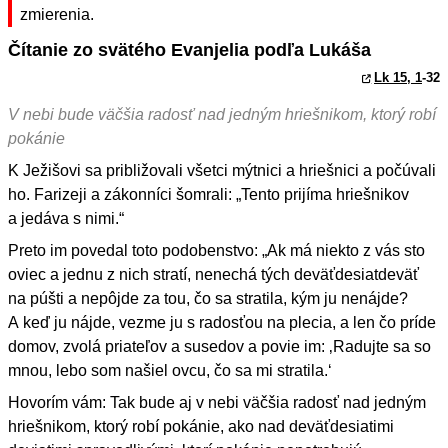
zmierenia.
Čítanie zo svätého Evanjelia podľa Lukáša
Lk 15, 1
-32
V nebi bude väčšia radosť nad jedným hriešnikom, ktorý robí
pokánie
K Ježišovi sa približovali všetci mýtnici a hriešnici a počúvali
ho. Farizeji a zákonníci šomrali: „Tento prijíma hriešnikov
a jedáva s nimi.“
Preto im povedal toto podobenstvo: „Ak má niekto z vás sto
oviec a jednu z nich stratí, nenechá tých deväťdesiatdeväť
na púšti a nepôjde za tou, čo sa stratila, kým ju nenájde?
A keď ju nájde, vezme ju s radosťou na plecia, a len čo príde
domov, zvolá priateľov a susedov a povie im: ‚Radujte sa so
mnou, lebo som našiel ovcu, čo sa mi stratila.‘
Hovorím vám: Tak bude aj v nebi väčšia radosť nad jedným
hriešnikom, ktorý robí pokánie, ako nad deväťdesiatimi