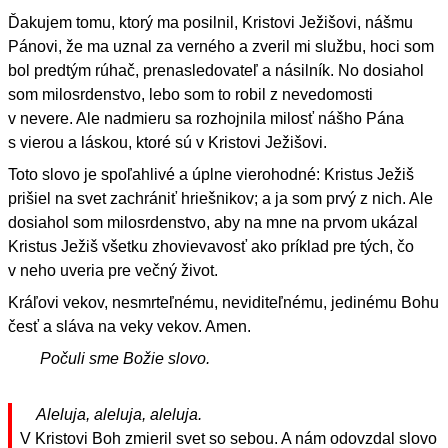
Ďakujem tomu, ktorý ma posilnil, Kristovi Ježišovi, nášmu
Pánovi, že ma uznal za verného a zveril mi službu, hoci som
bol predtým rúhač, prenasledovateľ a násilník. No dosiahol
som milosrdenstvo, lebo som to robil z nevedomosti
v nevere. Ale nadmieru sa rozhojnila milosť nášho Pána
s vierou a láskou, ktoré sú v Kristovi Ježišovi.
Toto slovo je spoľahlivé a úplne vierohodné: Kristus Ježiš
prišiel na svet zachrániť hriešnikov; a ja som prvý z nich. Ale
dosiahol som milosrdenstvo, aby na mne na prvom ukázal
Kristus Ježiš všetku zhovievavosť ako príklad pre tých, čo
v neho uveria pre večný život.
Kráľovi vekov, nesmrteľnému, neviditeľnému, jedinému Bohu
česť a sláva na veky vekov. Amen.
Počuli sme Božie slovo.
Aleluja, aleluja, aleluja.
V Kristovi Boh zmieril svet so sebou. A nám odovzdal slovo