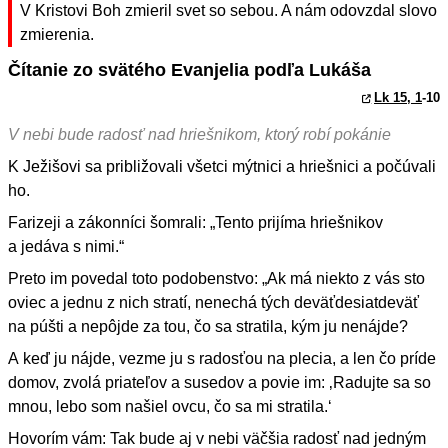
V Kristovi Boh zmieril svet so sebou. A nám odovzdal slovo
zmierenia.
Čítanie zo svätého Evanjelia podľa Lukáša
Lk 15, 1
-10
V nebi bude radosť nad hriešnikom, ktorý robí pokánie
K Ježišovi sa približovali všetci mýtnici a hriešnici a počúvali
ho.
Farizeji a zákonníci šomrali: „Tento prijíma hriešnikov
a jedáva s nimi.“
Preto im povedal toto podobenstvo: „Ak má niekto z vás sto
oviec a jednu z nich stratí, nenechá tých deväťdesiatdeväť
na púšti a nepôjde za tou, čo sa stratila, kým ju nenájde?
A keď ju nájde, vezme ju s radosťou na plecia, a len čo príde
domov, zvolá priateľov a susedov a povie im: ‚Radujte sa so
mnou, lebo som našiel ovcu, čo sa mi stratila.‘
Hovorím vám: Tak bude aj v nebi väčšia radosť nad jedným