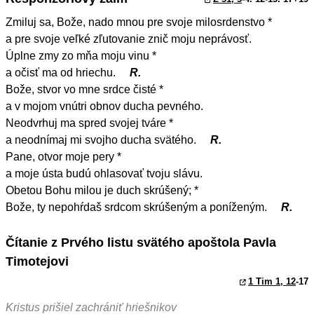
Zmiluj sa, Bože, nado mnou pre svoje milosrdenstvo *
a pre svoje veľké zľutovanie znič moju neprávosť.
Úplne zmy zo mňa moju vinu *
a očisť ma od hriechu.
R.
Bože, stvor vo mne srdce čisté *
a v mojom vnútri obnov ducha pevného.
Neodvrhuj ma spred svojej tváre *
a neodnímaj mi svojho ducha svätého.
R.
Pane, otvor moje pery *
a moje ústa budú ohlasovať tvoju slávu.
Obetou Bohu milou je duch skrúšený; *
Bože, ty nepohŕdaš srdcom skrúšeným a poníženým.
R.
Čítanie z Prvého listu svätého apoštola Pavla
Timotejovi
1 Tim 1, 12
-17
Kristus prišiel zachrániť hriešnikov