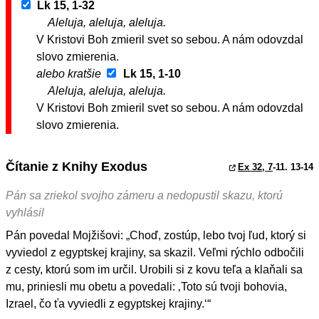
Lk 15, 1-32
Aleluja, aleluja, aleluja.
V Kristovi Boh zmieril svet so sebou. A nám odovzdal
slovo zmierenia.
alebo kratšie
Lk 15, 1-10
Aleluja, aleluja, aleluja.
V Kristovi Boh zmieril svet so sebou. A nám odovzdal
slovo zmierenia.
Čítanie z Knihy Exodus
Ex 32, 7
-11. 13-14
Pán sa zriekol svojho zámeru a nedopustil skazu, ktorú
vyhlásil
Pán povedal Mojžišovi: „Choď, zostúp, lebo tvoj ľud, ktorý si
vyviedol z egyptskej krajiny, sa skazil. Veľmi rýchlo odbočili
z cesty, ktorú som im určil. Urobili si z kovu teľa a klaňali sa
mu, priniesli mu obetu a povedali: ‚Toto sú tvoji bohovia,
Izrael, čo ťa vyviedli z egyptskej krajiny.‘“