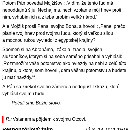
Potom Pán povedal Mojžišovi: „Vidím, že tento ľud má
nepoddajnú šiju. Nechaj ma, nech vzplanie môj hnev proti
nim, vyhubím ich a z teba urobím veľký národ.“
Ale Mojžiš prosil Pána, svojho Boha, a hovoril: „Pane, prečo
planie tvoj hnev proti tvojmu ľudu, ktorý si veľkou silou
a mocnou rukou vyviedol z egyptskej krajiny?
Spomeň si na Abraháma, Izáka a Izraela, svojich
služobníkov, ktorým si na seba samého prisahal a vyhlásil:
‚Rozmnožím vaše potomstvo ako hviezdy na nebi a celú túto
krajinu, o ktorej som hovoril, dám vášmu potomstvu a budete
ju mať navždy.‘“
A Pán sa zriekol svojho zámeru a nedopustil skazu, ktorú
vyhlásil svojmu ľudu.
Počuli sme Božie slovo.
R.:
Vstanem a pôjdem k svojmu Otcovi.
Responzóriový žalm
Ž 51, 3
-4. 12-13. 17+19