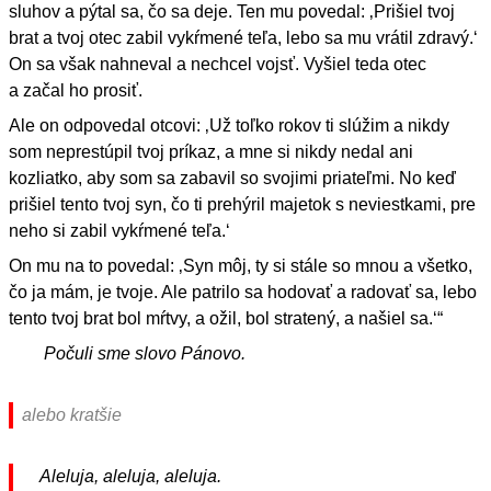
sluhov a pýtal sa, čo sa deje. Ten mu povedal: ‚Prišiel tvoj
brat a tvoj otec zabil vykŕmené teľa, lebo sa mu vrátil zdravý.‘
On sa však nahneval a nechcel vojsť. Vyšiel teda otec
a začal ho prosiť.
Ale on odpovedal otcovi: ‚Už toľko rokov ti slúžim a nikdy
som neprestúpil tvoj príkaz, a mne si nikdy nedal ani
kozliatko, aby som sa zabavil so svojimi priateľmi. No keď
prišiel tento tvoj syn, čo ti prehýril majetok s neviestkami, pre
neho si zabil vykŕmené teľa.‘
On mu na to povedal: ‚Syn môj, ty si stále so mnou a všetko,
čo ja mám, je tvoje. Ale patrilo sa hodovať a radovať sa, lebo
tento tvoj brat bol mŕtvy, a ožil, bol stratený, a našiel sa.‘“
Počuli sme slovo Pánovo.
alebo kratšie
Aleluja, aleluja, aleluja.