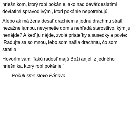
hriešnikom, ktorý robí pokánie, ako nad deväťdesiatimi
deviatimi spravodlivými, ktorí pokánie nepotrebujú.
Alebo ak má žena desať drachiem a jednu drachmu stratí,
nezažne lampu, nevymetie dom a nehľadá starostlivo, kým ju
nenájde? A keď ju nájde, zvolá priateľky a susedky a povie:
‚Radujte sa so mnou, lebo som našla drachmu, čo som
stratila.‘
Hovorím vám: Takú radosť majú Boží anjeli z jedného
hriešnika, ktorý robí pokánie.“
Počuli sme slovo Pánovo.