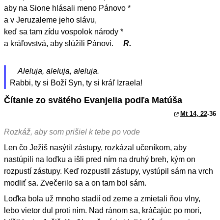
aby na Sione hlásali meno Pánovo *
a v Jeruzaleme jeho slávu,
keď sa tam zídu vospolok národy *
a kráľovstvá, aby slúžili Pánovi.
R.
Aleluja, aleluja, aleluja.
Rabbi, ty si Boží Syn, ty si kráľ Izraela!
Čítanie zo svätého Evanjelia podľa Matúša
Mt 14, 22
-36
Rozkáž, aby som prišiel k tebe po vode
Len čo Ježiš nasýtil zástupy, rozkázal učeníkom, aby
nastúpili na loďku a išli pred ním na druhý breh, kým on
rozpustí zástupy. Keď rozpustil zástupy, vystúpil sám na vrch
modliť sa. Zvečerilo sa a on tam bol sám.
Loďka bola už mnoho stadií od zeme a zmietali ňou vlny,
lebo vietor dul proti nim. Nad ránom sa, kráčajúc po mori,