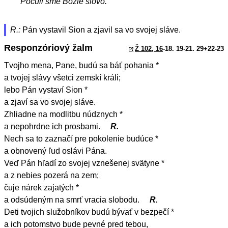
Počuli sme Božie slovo.
R.:
Pán vystavil Sion a zjavil sa vo svojej sláve.
Responzóriový žalm
Ž 102, 16
-18. 19-21. 29+22-23
Tvojho mena, Pane, budú sa báť pohania *
a tvojej slávy všetci zemskí králi;
lebo Pán vystaví Sion *
a zjaví sa vo svojej sláve.
Zhliadne na modlitbu núdznych *
a nepohrdne ich prosbami.
R.
Nech sa to zaznačí pre pokolenie budúce *
a obnovený ľud oslávi Pána.
Veď Pán hľadí zo svojej vznešenej svätyne *
a z nebies pozerá na zem;
čuje nárek zajatých *
a odsúdeným na smrť vracia slobodu.
R.
Deti tvojich služobníkov budú bývať v bezpečí *
a ich potomstvo bude pevné pred tebou,