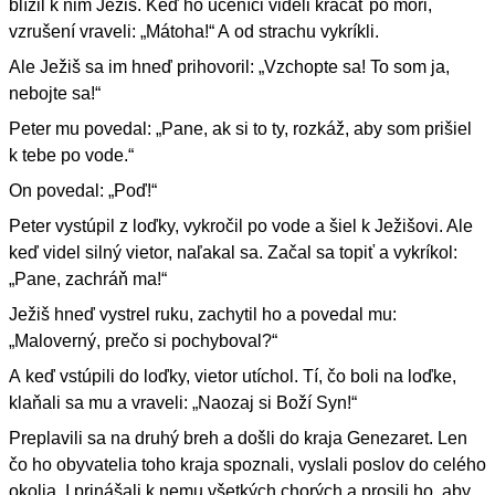
blížil k nim Ježiš. Keď ho učeníci videli kráčať po mori,
vzrušení vraveli: „Mátoha!“ A od strachu vykríkli.
Ale Ježiš sa im hneď prihovoril: „Vzchopte sa! To som ja,
nebojte sa!“
Peter mu povedal: „Pane, ak si to ty, rozkáž, aby som prišiel
k tebe po vode.“
On povedal: „Poď!“
Peter vystúpil z loďky, vykročil po vode a šiel k Ježišovi. Ale
keď videl silný vietor, naľakal sa. Začal sa topiť a vykríkol:
„Pane, zachráň ma!“
Ježiš hneď vystrel ruku, zachytil ho a povedal mu:
„Maloverný, prečo si pochyboval?“
A keď vstúpili do loďky, vietor utíchol. Tí, čo boli na loďke,
klaňali sa mu a vraveli: „Naozaj si Boží Syn!“
Preplavili sa na druhý breh a došli do kraja Genezaret. Len
čo ho obyvatelia toho kraja spoznali, vyslali poslov do celého
okolia. I prinášali k nemu všetkých chorých a prosili ho, aby