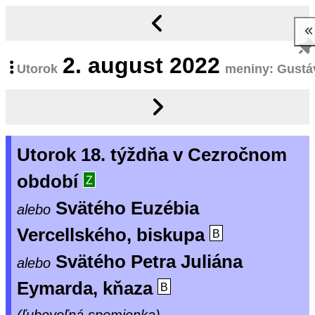
2.
august 2022
Utorok
meniny: Gustá
Utorok 18. týždňa v Cezročnom
období
Z
Svätého Euzébia
alebo
Vercellského, biskupa
B
Svätého Petra Juliána
alebo
Eymarda, kňaza
B
(ľubovoľná spomienka)