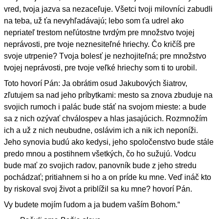
vred, tvoja jazva sa nezaceľuje. Všetci tvoji milovníci zabudli
na teba, už ťa nevyhľadávajú; lebo som ťa udrel ako
nepriateľ trestom neľútostne tvrdým pre množstvo tvojej
neprávosti, pre tvoje neznesiteľné hriechy. Čo kričíš pre
svoje utrpenie? Tvoja bolesť je nezhojiteľná; pre množstvo
tvojej neprávosti, pre tvoje veľké hriechy som ti to urobil.
Toto hovorí Pán: Ja obrátim osud Jakubových šiatrov,
zľutujem sa nad jeho príbytkami: mesto sa znova zbuduje na
svojich rumoch i palác bude stáť na svojom mieste: a bude
sa z nich ozývať chválospev a hlas jasajúcich. Rozmnožím
ich a už z nich neubudne, oslávim ich a nik ich neponíži.
Jeho synovia budú ako kedysi, jeho spoločenstvo bude stále
predo mnou a postihnem všetkých, čo ho sužujú. Vodcu
bude mať zo svojich radov, panovník bude z jeho stredu
pochádzať; pritiahnem si ho a on príde ku mne. Veď ináč kto
by riskoval svoj život a priblížil sa ku mne? hovorí Pán.
Vy budete mojím ľudom a ja budem vaším Bohom.“