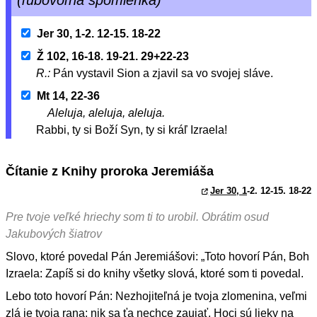
Jer 30, 1-2. 12-15. 18-22
Ž 102, 16-18. 19-21. 29+22-23
R.:
Pán vystavil Sion a zjavil sa vo svojej sláve.
Mt 14, 22-36
Aleluja, aleluja, aleluja.
Rabbi, ty si Boží Syn, ty si kráľ Izraela!
Čítanie z Knihy proroka Jeremiáša
Jer 30, 1
-2. 12-15. 18-22
Pre tvoje veľké hriechy som ti to urobil. Obrátim osud
Jakubových šiatrov
Slovo, ktoré povedal Pán Jeremiášovi: „Toto hovorí Pán, Boh
Izraela: Zapíš si do knihy všetky slová, ktoré som ti povedal.
Lebo toto hovorí Pán: Nezhojiteľná je tvoja zlomenina, veľmi
zlá je tvoja rana; nik sa ťa nechce zaujať. Hoci sú lieky na