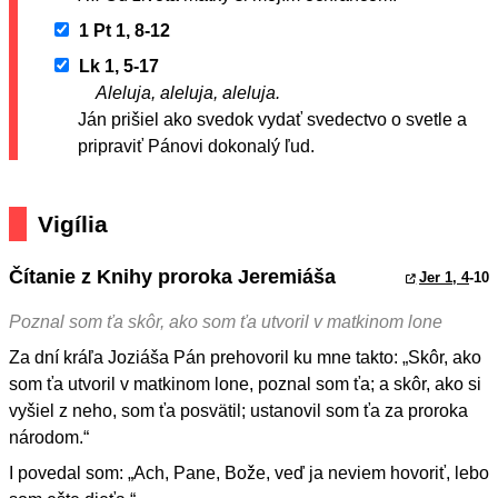
1 Pt 1, 8-12
Lk 1, 5-17
Aleluja, aleluja, aleluja.
Ján prišiel ako svedok vydať svedectvo o svetle a
pripraviť Pánovi dokonalý ľud.
Vigília
Čítanie z Knihy proroka Jeremiáša
Jer 1, 4
-10
Poznal som ťa skôr, ako som ťa utvoril v matkinom lone
Za dní kráľa Joziáša Pán prehovoril ku mne takto: „Skôr, ako
som ťa utvoril v matkinom lone, poznal som ťa; a skôr, ako si
vyšiel z neho, som ťa posvätil; ustanovil som ťa za proroka
národom.“
I povedal som: „Ach, Pane, Bože, veď ja neviem hovoriť, lebo