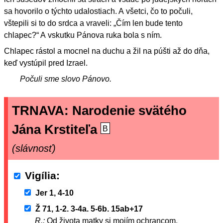
sa hovorilo o týchto udalostiach. A všetci, čo to počuli,
vštepili si to do srdca a vraveli: „Čím len bude tento
chlapec?“ A vskutku Pánova ruka bola s ním.
Chlapec rástol a mocnel na duchu a žil na púšti až do dňa,
keď vystúpil pred Izrael.
Počuli sme slovo Pánovo.
TRNAVA: Narodenie svätého
Jána Krstiteľa
B
(slávnosť)
Vigília
Jer 1, 4-10
Ž 71, 1-2. 3-4a. 5-6b. 15ab+17
R.:
Od života matky si mojím ochrancom.