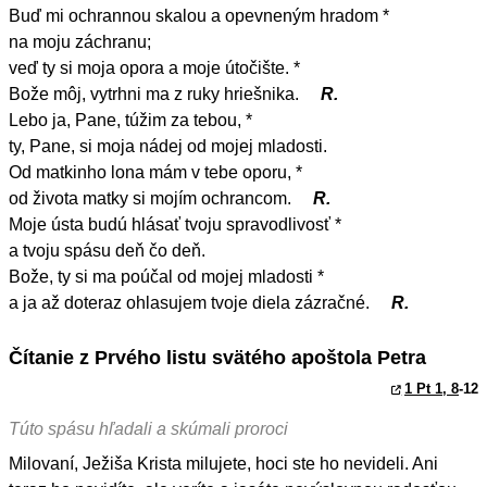
Buď mi ochrannou skalou a opevneným hradom *
na moju záchranu;
veď ty si moja opora a moje útočište. *
Bože môj, vytrhni ma z ruky hriešnika.
R.
Lebo ja, Pane, túžim za tebou, *
ty, Pane, si moja nádej od mojej mladosti.
Od matkinho lona mám v tebe oporu, *
od života matky si mojím ochrancom.
R.
Moje ústa budú hlásať tvoju spravodlivosť *
a tvoju spásu deň čo deň.
Bože, ty si ma poúčal od mojej mladosti *
a ja až doteraz ohlasujem tvoje diela zázračné.
R.
Čítanie z Prvého listu svätého apoštola Petra
1 Pt 1, 8
-12
Túto spásu hľadali a skúmali proroci
Milovaní, Ježiša Krista milujete, hoci ste ho nevideli. Ani