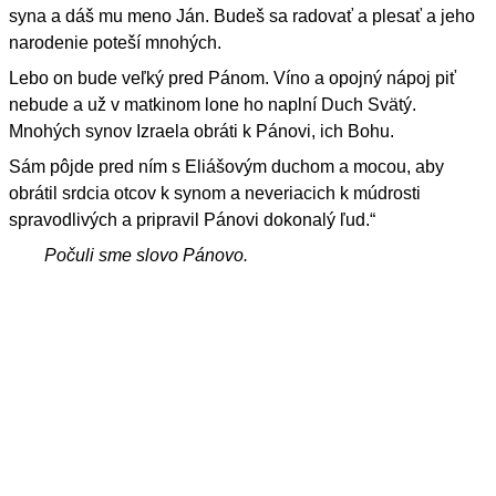
syna a dáš mu meno Ján. Budeš sa radovať a plesať a jeho
narodenie poteší mnohých.
Lebo on bude veľký pred Pánom. Víno a opojný nápoj piť
nebude a už v matkinom lone ho naplní Duch Svätý.
Mnohých synov Izraela obráti k Pánovi, ich Bohu.
Sám pôjde pred ním s Eliášovým duchom a mocou, aby
obrátil srdcia otcov k synom a neveriacich k múdrosti
spravodlivých a pripravil Pánovi dokonalý ľud.“
Počuli sme slovo Pánovo.