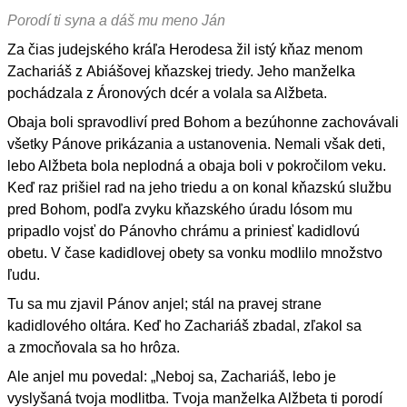
Porodí ti syna a dáš mu meno Ján
Za čias judejského kráľa Herodesa žil istý kňaz menom
Zachariáš z Abiášovej kňazskej triedy. Jeho manželka
pochádzala z Áronových dcér a volala sa Alžbeta.
Obaja boli spravodliví pred Bohom a bezúhonne zachovávali
všetky Pánove prikázania a ustanovenia. Nemali však deti,
lebo Alžbeta bola neplodná a obaja boli v pokročilom veku.
Keď raz prišiel rad na jeho triedu a on konal kňazskú službu
pred Bohom, podľa zvyku kňazského úradu lósom mu
pripadlo vojsť do Pánovho chrámu a priniesť kadidlovú
obetu. V čase kadidlovej obety sa vonku modlilo množstvo
ľudu.
Tu sa mu zjavil Pánov anjel; stál na pravej strane
kadidlového oltára. Keď ho Zachariáš zbadal, zľakol sa
a zmocňovala sa ho hrôza.
Ale anjel mu povedal: „Neboj sa, Zachariáš, lebo je
vyslyšaná tvoja modlitba. Tvoja manželka Alžbeta ti porodí