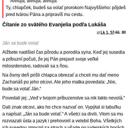
Aleluja, aleluja, aleluja.
Ty, chlapček, budeš sa volať prorokom Najvyššieho: pôjdeš
pred tvárou Pána a pripravíš mu cestu.
Čítanie zo svätého Evanjelia podľa Lukáša
Lk 1, 57
-66. 80
Ján sa bude volať
Alžbete nadišiel čas pôrodu a porodila syna. Keď jej susedia
a príbuzní počuli, že jej Pán prejavil svoje veľké
milosrdenstvo, radovali sa s ňou.
Na ôsmy deň prišli chlapca obrezať a chceli mu dať meno
Zachariáš po jeho otcovi. Ale jeho matka povedala: „Nie,
bude sa volať Ján.“
Povedali jej: „Veď v tvojom príbuzenstve sa nik takto nevolá.“
Dali znak otcovi, ako ho chce nazvať on. Vypýtal si tabuľku
a napísal: „Ján sa bude volať.“ A všetci sa divili. Vtom sa mu
rozviazali ústa a jazyk i prehovoril a velebil Boha. Všetkých
ich susedov zmocnil sa strach a všade po judejských horách