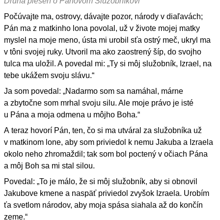
Druhá pieseň o Pánovom Služobníkovi
Počúvajte ma, ostrovy, dávajte pozor, národy v diaľavách;
Pán ma z matkinho lona povolal, už v živote mojej matky
myslel na moje meno, ústa mi urobil sťa ostrý meč, ukryl ma
v tôni svojej ruky. Utvoril ma ako zaostrený šíp, do svojho
tulca ma uložil. A povedal mi: „Ty si môj služobník, Izrael, na
tebe ukážem svoju slávu.“
Ja som povedal: „Nadarmo som sa namáhal, márne
a zbytočne som mrhal svoju silu. Ale moje právo je isté
u Pána a moja odmena u môjho Boha.“
A teraz hovorí Pán, ten, čo si ma utváral za služobníka už
v matkinom lone, aby som priviedol k nemu Jakuba a Izraela
okolo neho zhromaždil; tak som bol poctený v očiach Pána
a môj Boh sa mi stal silou.
Povedal: „To je málo, že si môj služobník, aby si obnovil
Jakubove kmene a naspäť priviedol zvyšok Izraela. Urobím
ťa svetlom národov, aby moja spása siahala až do končín
zeme.“