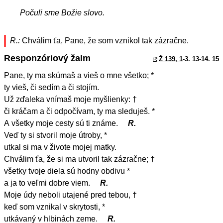
Počuli sme Božie slovo.
R.:
Chválim ťa, Pane, že som vznikol tak zázračne.
Responzóriový žalm
Ž 139, 1
-3. 13-14. 15
Pane, ty ma skúmaš a vieš o mne všetko; *
ty vieš, či sedím a či stojím.
Už zďaleka vnímaš moje myšlienky: †
či kráčam a či odpočívam, ty ma sleduješ. *
A všetky moje cesty sú ti známe.
R.
Veď ty si stvoril moje útroby, *
utkal si ma v živote mojej matky.
Chválim ťa, že si ma utvoril tak zázračne; †
všetky tvoje diela sú hodny obdivu *
a ja to veľmi dobre viem.
R.
Moje údy neboli utajené pred tebou, †
keď som vznikal v skrytosti, *
utkávaný v hlbinách zeme.
R.