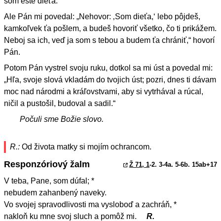
som ešte dieťa.“
Ale Pán mi povedal: „Nehovor: ‚Som dieťa,‘ lebo pôjdeš,
kamkoľvek ťa pošlem, a budeš hovoriť všetko, čo ti prikážem.
Neboj sa ich, veď ja som s tebou a budem ťa chrániť,“ hovorí
Pán.
Potom Pán vystrel svoju ruku, dotkol sa mi úst a povedal mi:
„Hľa, svoje slová vkladám do tvojich úst; pozri, dnes ti dávam
moc nad národmi a kráľovstvami, aby si vytrhával a rúcal,
ničil a pustošil, budoval a sadil.“
Počuli sme Božie slovo.
R.:
Od života matky si mojím ochrancom.
Responzóriový žalm
Ž 71, 1
-2. 3-4a. 5-6b. 15ab+17
V teba, Pane, som dúfal; *
nebudem zahanbený naveky.
Vo svojej spravodlivosti ma vysloboď a zachráň, *
nakloň ku mne svoj sluch a pomôž mi.
R.