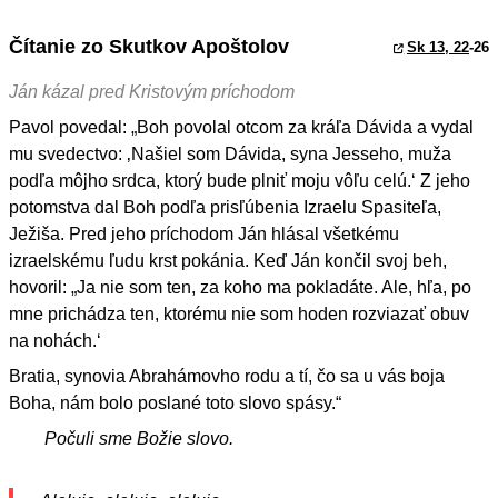
Čítanie zo Skutkov Apoštolov
Sk 13, 22
-26
Ján kázal pred Kristovým príchodom
Pavol povedal: „Boh povolal otcom za kráľa Dávida a vydal
mu svedectvo: ‚Našiel som Dávida, syna Jesseho, muža
podľa môjho srdca, ktorý bude plniť moju vôľu celú.‘ Z jeho
potomstva dal Boh podľa prisľúbenia Izraelu Spasiteľa,
Ježiša. Pred jeho príchodom Ján hlásal všetkému
izraelskému ľudu krst pokánia. Keď Ján končil svoj beh,
hovoril: „Ja nie som ten, za koho ma pokladáte. Ale, hľa, po
mne prichádza ten, ktorému nie som hoden rozviazať obuv
na nohách.‘
Bratia, synovia Abrahámovho rodu a tí, čo sa u vás boja
Boha, nám bolo poslané toto slovo spásy.“
Počuli sme Božie slovo.