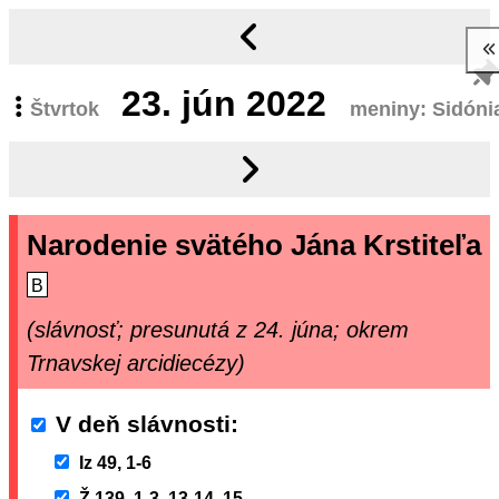
23.
jún 2022
Štvrtok
meniny: Sidóni
Narodenie svätého Jána Krstiteľa
B
(slávnosť; presunutá z 24. júna; okrem
Trnavskej arcidiecézy)
V deň slávnosti
Iz 49, 1-6
Ž 139, 1-3. 13-14. 15