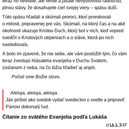
teraz ho nevidíte, ale veríte a jasáte nevýslovnou radosťou,
plnou slávy, že dosahujete cieľ svojej viery – spásu duší.
Túto spásu hľadali a skúmali proroci, ktorí prorokovali
o milosti, pripravenej pre vás. Skúmali, na ktorý čas a na aké
okolnosti ukazuje Kristov Duch, ktorý bol v nich, keď vopred
svedčil o Kristových utrpeniach a o sláve, ktorá po nich
nasledovala.
A bolo im zjavené, že nie sebe, ale vám poslúžili tým, čo vám
teraz zvestujú hlásatelia evanjelia v Duchu Svätom,
zoslanom z neba, na čo túžia hľadieť aj anjeli.
Počuli sme Božie slovo.
Aleluja, aleluja, aleluja.
Ján prišiel ako svedok vydať svedectvo o svetle a pripraviť
Pánovi dokonalý ľud.
Čítanie zo svätého Evanjelia podľa Lukáša
Lk 1, 5
-17