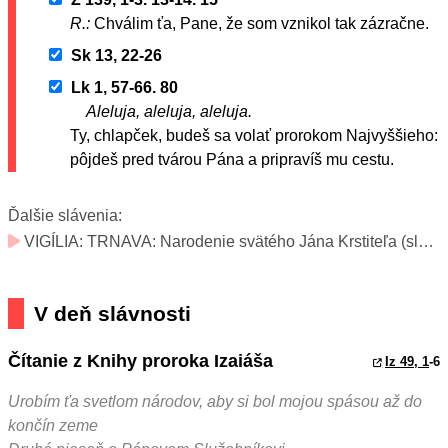
R.:
Chválim ťa, Pane, že som vznikol tak zázračne.
Sk 13, 22-26
Lk 1, 57-66. 80
Aleluja, aleluja, aleluja.
Ty, chlapček, budeš sa volať prorokom Najvyššieho:
pôjdeš pred tvárou Pána a pripravíš mu cestu.
Ďalšie slávenia:
VIGÍLIA: TRNAVA: Narodenie svätého Jána Krstiteľa (slávnosť)
V deň slávnosti
Čítanie z Knihy proroka Izaiáša
Iz 49, 1
-6
Urobím ťa svetlom národov, aby si bol mojou spásou až do
končín zeme