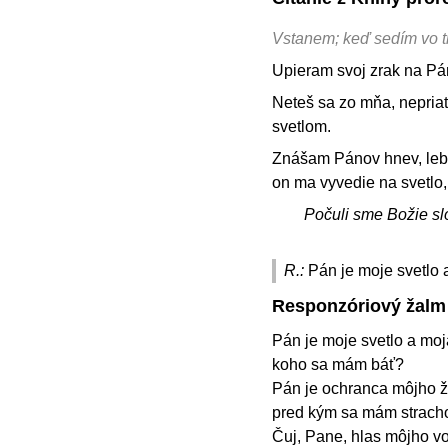
Vstanem; keď sedím vo t
Upieram svoj zrak na Pá
Neteš sa zo mňa, nepria
svetlom.
Znášam Pánov hnev, lebo
on ma vyvedie na svetlo,
Počuli sme Božie sl
R.:
Pán je moje svetlo 
Responzóriový žalm
Pán je moje svetlo a moj
koho sa mám báť?
Pán je ochranca môjho ži
pred kým sa mám strac
Čuj, Pane, hlas môjho vo