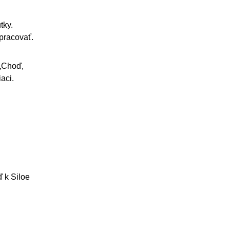
tky.
 pracovať.
 „Choď,
aci.
ď k Siloe