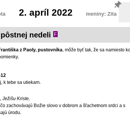
2.
apríl 2022
ta
meniny: Zita
 pôstnej nedeli
F
rantiška z Paoly, pustovníka
, môže byť tak, že sa namiesto k
spomienky.
-12
, k tebe sa utiekam.
, Ježišu Kriste.
, čo zachovávajú Božie slovo v dobrom a šľachetnom srdci a s
šajú úrodu.