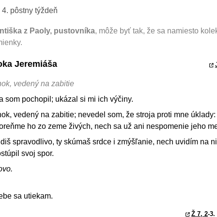
 4. pôstny týždeň
ntiška z Paoly, pustovníka
, môže byť tak, že sa namiesto kole
mienky.
roka Jeremiáša
ok, vedený na zabitie
 ja som pochopil; ukázal si mi ich výčiny.
ok, vedený na zabitie; nevedel som, že stroja proti mne úklady:
koreňme ho zo zeme živých, nech sa už ani nespomenie jeho me
údiš spravodlivo, ty skúmaš srdce i zmýšľanie, nech uvidím na ni
túpil svoj spor.
ovo.
ebe sa utiekam.
Ž 7, 2
-3.