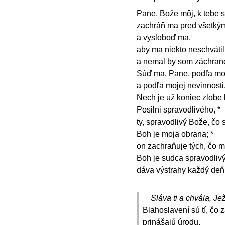
Pane, Bože môj, k tebe s
zachráň ma pred všetkým
a vysloboď ma,
aby ma niekto neschvátil 
a nemal by som záchran
Súď ma, Pane, podľa moje
a podľa mojej nevinnosti
Nech je už koniec zlobe 
Posilni spravodlivého, *
ty, spravodlivý Bože, čo
Boh je moja obrana; *
on zachraňuje tých, čo m
Boh je sudca spravodlivý
dáva výstrahy každý deň
Sláva ti a chvála, Jež
Blahoslavení sú tí, čo
prinášajú úrodu.