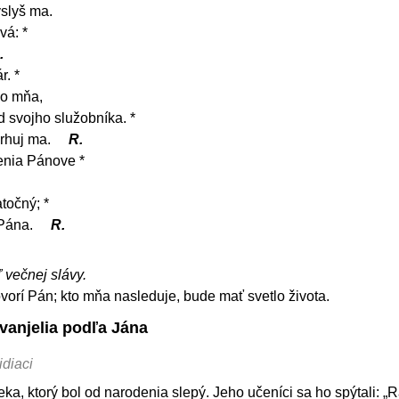
yslyš ma.
vá: *
.
r. *
do mňa,
 svojho služobníka. *
rhuj ma.
R.
enia Pánove *
točný; *
 Pána.
R.
ľ večnej slávy.
vorí Pán; kto mňa nasleduje, bude mať svetlo života.
vanjelia podľa Jána
idiaci
veka, ktorý bol od narodenia slepý. Jeho učeníci sa ho spýtali: „R