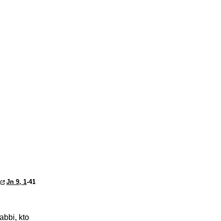
Jn 9, 1
-41
abbi, kto