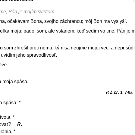
me, Pán je mojím svetlom
na, očakávam Boha, svojho záchrancu; môj Boh ma vyslyší.
teľka moja; padol som, ale vstanem, keď sedím vo tme, Pán je 
 som zhrešil proti nemu, kým sa neujme mojej veci a neprisúdi
 uvidím jeho spravodlivosť.
ovo.
a moja spása.
Ž 27, 1
. 7-8a.
a spása, *
vota, *
hovať?
R.
lania, *