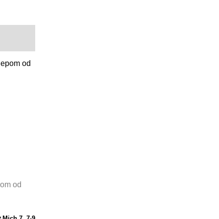
slepom od
pom od
Mich 7, 7
-9