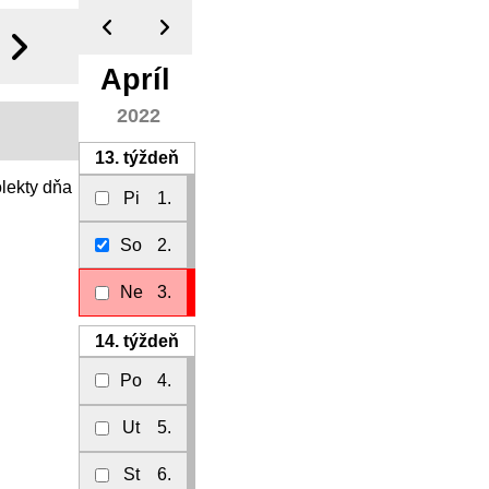
Apríl
2022
13.
týždeň
olekty dňa
Pi
1.
So
2.
Ne
3.
14.
týždeň
Po
4.
Ut
5.
St
6.