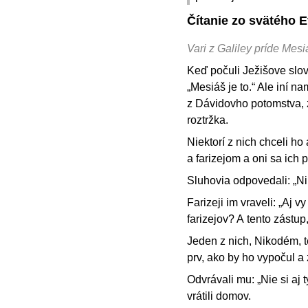
Čítanie zo svätého E
Vari z Galiley príde Mesi
Keď počuli Ježišove slová,
„Mesiáš je to.“ Ale iní n
z Dávidovho potomstva, z
roztržka.
Niektorí z nich chceli ho 
a farizejom a oni sa ich p
Sluhovia odpovedali: „Ni
Farizeji im vraveli: „Aj 
farizejov? A tento zástup
Jeden z nich, Nikodém, t
prv, ako by ho vypočul a z
Odvrávali mu: „Nie si aj 
vrátili domov.