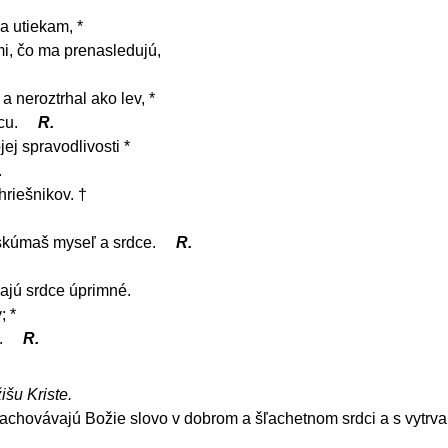
a utiekam, *
i, čo ma prenasledujú,
a neroztrhal ako lev, *
cu.
R.
j spravodlivosti *
.
hriešnikov. †
 skúmaš myseľ a srdce.
R.
ajú srdce úprimné.
; *
.
R.
išu Kriste.
 zachovávajú Božie slovo v dobrom a šľachetnom srdci a s vytrv