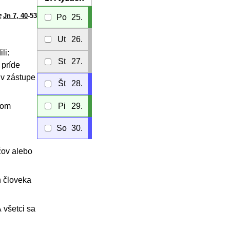
Jn 7, 40
-53
Po
25.
Ut
26.
li:
St
27.
 príde
 v zástupe
Št
28.
Pi
29.
azom
So
30.
užov alebo
n človeka
A všetci sa