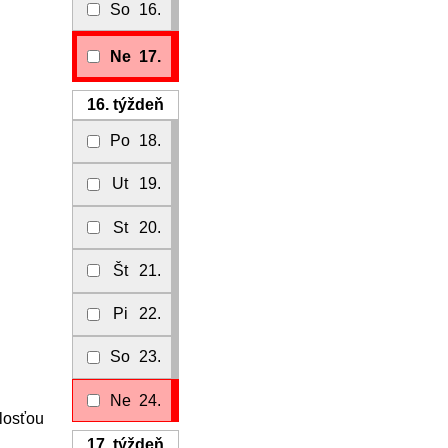
So
16.
Ne
17.
16.
týždeň
Po
18.
Ut
19.
St
20.
Št
21.
Pi
22.
So
23.
Ne
24.
alosťou
17.
týždeň