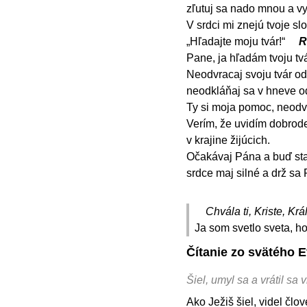
zľutuj sa nado mnou a v
V srdci mi znejú tvoje slo
„Hľadajte moju tvár!“
R
Pane, ja hľadám tvoju tvá
Neodvracaj svoju tvár o
neodkláňaj sa v hneve od
Ty si moja pomoc, neodv
Verím, že uvidím dobrod
v krajine žijúcich.
Očakávaj Pána a buď sta
srdce maj silné a drž sa
Chvála ti, Kriste, Krá
Ja som svetlo sveta, ho
Čítanie zo svätého E
Šiel, umyl sa a vrátil sa v
Ako Ježiš šiel, videl člo