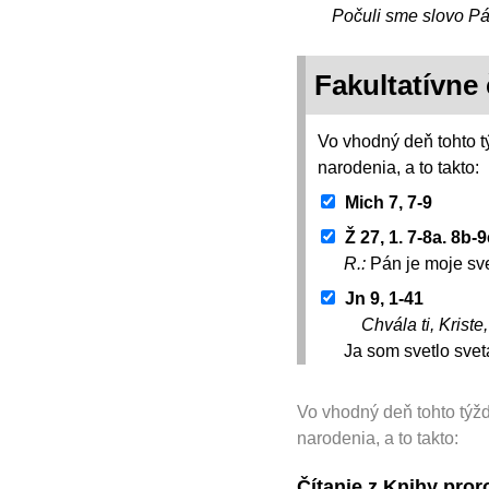
Počuli sme slovo P
Fakultatívne 
Vo vhodný deň tohto t
narodenia, a to takto:
Mich 7, 7-9
Ž 27, 1. 7-8a. 8b-
R.:
Pán je moje sv
Jn 9, 1-41
Chvála ti, Kriste
Ja som svetlo svet
Vo vhodný deň tohto týž
narodenia, a to takto:
Čítanie z Knihy pro