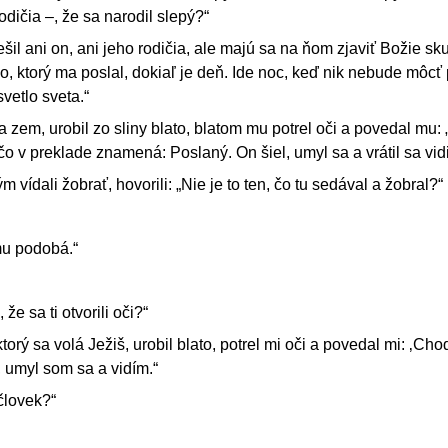
odičia –, že sa narodil slepý?“
il ani on, ani jeho rodičia, ale majú sa na ňom zjaviť Božie sku
, ktorý ma poslal, dokiaľ je deň. Ide noc, keď nik nebude môcť
vetlo sveta.“
a zem, urobil zo sliny blato, blatom mu potrel oči a povedal mu:
čo v preklade znamená: Poslaný. On šiel, umyl sa a vrátil sa vidi
m vídali žobrať, hovorili: „Nie je to ten, čo tu sedával a žobral?“
 mu podobá.“
 že sa ti otvorili oči?“
orý sa volá Ježiš, urobil blato, potrel mi oči a povedal mi: ‚Cho
, umyl som sa a vidím.“
 človek?“