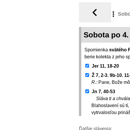
Sobo
Sobota po 4.
Spomienka
svätého F
berie kolekta z jeho 
Jer 11, 18-20
Ž 7, 2-3. 9b-10. 11
R.:
Pane, Bože môj
Jn 7, 40-53
Sláva ti a chvála
Blahoslavení sú tí
vytrvalosťou priná
Ďalšie slávenia: