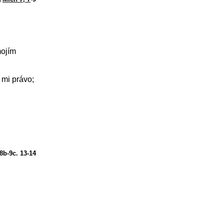
mojím
 mi právo;
 8b-9c. 13-14