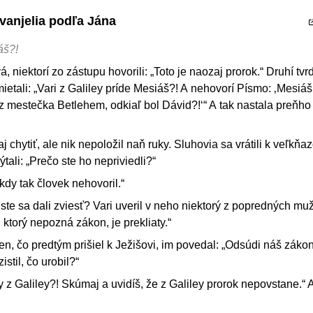
vanjelia podľa Jána
áš?!
 niektorí zo zástupu hovorili: „Toto je naozaj prorok.“ Druhí tvrdi
amietali: „Vari z Galiley príde Mesiáš?! A nehovorí Písmo: ‚Mesiáš
 mestečka Betlehem, odkiaľ bol Dávid?!‘“ A tak nastala preňho
aj chytiť, ale nik nepoložil naň ruky. Sluhovia sa vrátili k veľkň
ýtali: „Prečo ste ho nepriviedli?“
kdy tak človek nehovoril.“
vy ste sa dali zviesť? Vari uveril v neho niektorý z popredných m
, ktorý nepozná zákon, je prekliaty.“
en, čo predtým prišiel k Ježišovi, im povedal: „Odsúdi náš záko
istil, čo urobil?“
ty z Galiley?! Skúmaj a uvidíš, že z Galiley prorok nepovstane.“ 