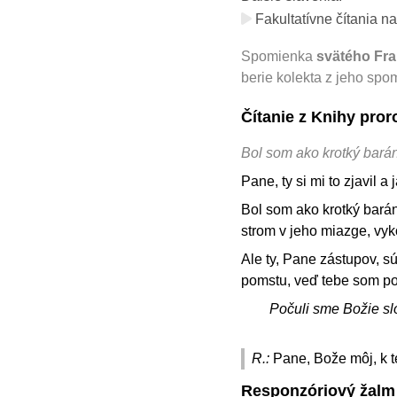
Fakultatívne čítania na
Spomienka
svätého Fra
berie kolekta z jeho spo
Čítanie z Knihy pro
Bol som ako krotký barán
Pane, ty si mi to zjavil a
Bol som ako krotký barán
strom v jeho miazge, vy
Ale ty, Pane zástupov, s
pomstu, veď tebe som pos
Počuli sme Božie sl
R.:
Pane, Bože môj, k t
Responzóriový žalm