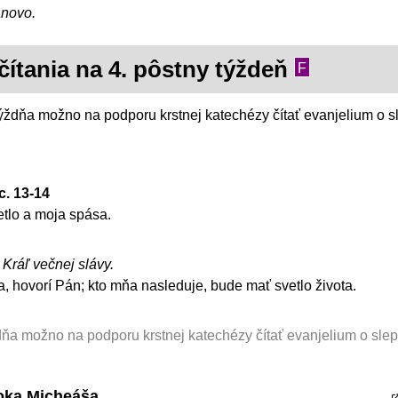
ánovo.
čítania na 4. pôstny týždeň
F
ýždňa možno na podporu krstnej katechézy čítať evanjelium o 
9c. 13-14
etlo a moja spása.
, Kráľ večnej slávy.
a, hovorí Pán; kto mňa nasleduje, bude mať svetlo života.
dňa možno na podporu krstnej katechézy čítať evanjelium o sle
roka Micheáša