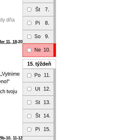
Št
7.
kty dňa
Pi
8.
So
9.
Jer 11, 18
-20
Ne
10.
15.
týždeň
 „Vytnime
Po
11.
no!“
Ut
12.
ch tvoju
St
13.
Št
14.
Pi
15.
 9b-10. 11-12