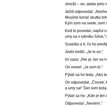
zhrešil – on, alebo jeho r
Ježiš odpovedal: „Nezhreš
Musíme konať skutky toho
Kým som na svete, som s
Keď to povedal, napľul n
umy sa v rybníku Siloe,“ 
Susedia a tí, čo ho predtý
Jedni tvrdili: „Je to on.“
Iní zasa: „Nie je, len sa
On vravel: „Ja som to.“
Pýtali sa ho teda: „Ako to,
On odpovedal: „Človek, kt
a umy sa!‘ Šiel som teda
Pýtali sa ho: „Kde je ten
Odpovedal: „Neviem.“