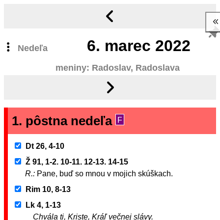
6.
marec 2022
Nedeľa
meniny: Radoslav, Radoslava
1. pôstna nedeľa
F
Dt 26, 4-10
Ž 91, 1-2. 10-11. 12-13. 14-15
R.:
Pane, buď so mnou v mojich skúškach.
Rim 10, 8-13
Lk 4, 1-13
Chvála ti, Kriste, Kráľ večnej slávy.