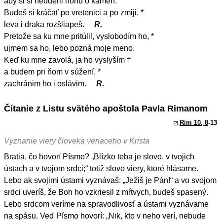
aby si si neuderil nohu o kameň.
Budeš si kráčať po vretenici a po zmiji, *
leva i draka rozšliapeš.
R.
Pretože sa ku mne pritúlil, vyslobodím ho, *
ujmem sa ho, lebo pozná moje meno.
Keď ku mne zavolá, ja ho vyslyším †
a budem pri ňom v súžení, *
zachránim ho i oslávim.
R.
Čítanie z Listu svätého apoštola Pavla Rimanom
Rim 10, 8
-13
Vyznanie viery človeka veriaceho v Krista
Bratia, čo hovorí Písmo? „Blízko teba je slovo, v tvojich
ústach a v tvojom srdci;“ totiž slovo viery, ktoré hlásame.
Lebo ak svojimi ústami vyznávaš: „Ježiš je Pán!“ a vo svojom
srdci uveríš, že Boh ho vzkriesil z mŕtvych, budeš spasený.
Lebo srdcom veríme na spravodlivosť a ústami vyznávame
na spásu. Veď Písmo hovorí: „Nik, kto v neho verí, nebude