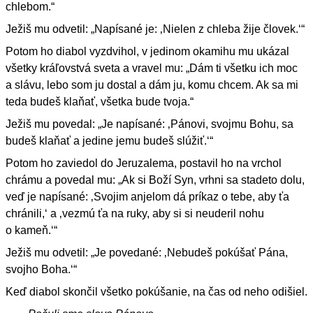
chlebom.“
Ježiš mu odvetil: „Napísané je: ‚Nielen z chleba žije človek.‘“
Potom ho diabol vyzdvihol, v jedinom okamihu mu ukázal
všetky kráľovstvá sveta a vravel mu: „Dám ti všetku ich moc
a slávu, lebo som ju dostal a dám ju, komu chcem. Ak sa mi
teda budeš klaňať, všetka bude tvoja.“
Ježiš mu povedal: „Je napísané: ‚Pánovi, svojmu Bohu, sa
budeš klaňať a jedine jemu budeš slúžiť.‘“
Potom ho zaviedol do Jeruzalema, postavil ho na vrchol
chrámu a povedal mu: „Ak si Boží Syn, vrhni sa stadeto dolu,
veď je napísané: ‚Svojim anjelom dá príkaz o tebe, aby ťa
chránili,‘ a ‚vezmú ťa na ruky, aby si si neuderil nohu
o kameň.‘“
Ježiš mu odvetil: „Je povedané: ‚Nebudeš pokúšať Pána,
svojho Boha.‘“
Keď diabol skončil všetko pokúšanie, na čas od neho odišiel.