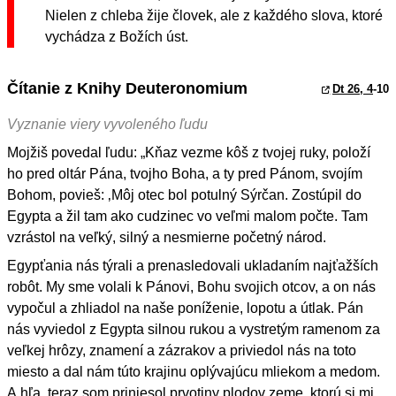
Nielen z chleba žije človek, ale z každého slova, ktoré
vychádza z Božích úst.
Čítanie z Knihy Deuteronomium
Dt 26, 4
-10
Vyznanie viery vyvoleného ľudu
Mojžiš povedal ľudu: „Kňaz vezme kôš z tvojej ruky, položí
ho pred oltár Pána, tvojho Boha, a ty pred Pánom, svojím
Bohom, povieš: ‚Môj otec bol potulný Sýrčan. Zostúpil do
Egypta a žil tam ako cudzinec vo veľmi malom počte. Tam
vzrástol na veľký, silný a nesmierne početný národ.
Egypťania nás týrali a prenasledovali ukladaním najťažších
robôt. My sme volali k Pánovi, Bohu svojich otcov, a on nás
vypočul a zhliadol na naše poníženie, lopotu a útlak. Pán
nás vyviedol z Egypta silnou rukou a vystretým ramenom za
veľkej hrôzy, znamení a zázrakov a priviedol nás na toto
miesto a dal nám túto krajinu oplývajúcu mliekom a medom.
A hľa, teraz som priniesol prvotiny plodov zeme, ktorú si mi