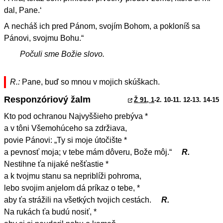
dal, Pane.‘
A necháš ich pred Pánom, svojím Bohom, a pokloníš sa
Pánovi, svojmu Bohu.“
Počuli sme Božie slovo.
R.:
Pane, buď so mnou v mojich skúškach.
Responzóriový žalm
Ž 91, 1
-2. 10-11. 12-13. 14-15
Kto pod ochranou Najvyššieho prebýva *
a v tôni Všemohúceho sa zdržiava,
povie Pánovi: „Ty si moje útočište *
a pevnosť moja; v tebe mám dôveru, Bože môj.“
R.
Nestihne ťa nijaké nešťastie *
a k tvojmu stanu sa nepriblíži pohroma,
lebo svojim anjelom dá príkaz o tebe, *
aby ťa strážili na všetkých tvojich cestách.
R.
Na rukách ťa budú nosiť, *