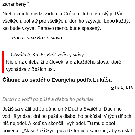
zahanbený.“
Niet rozdielu medzi Židom a Grékom, lebo ten istý je Pán
všetkých, bohatý pre všetkých, ktorí ho vzývajú: Lebo každý,
kto bude vzývať Pánovo meno, bude spasený.
Počuli sme Božie slovo.
Chvála ti, Kriste, Kráľ večnej slávy.
Nielen z chleba žije človek, ale z každého slova, ktoré
vychádza z Božích úst.
Čítanie zo svätého Evanjelia podľa Lukáša
Lk 4, 1
-13
Duch ho vodil po púšti a diabol ho pokúšal
Ježiš sa vrátil od Jordánu plný Ducha Svätého. Duch ho
vodil štyridsať dní po púšti a diabol ho pokúšal. V tých dňoch
nič nejedol. A keď sa skončili, vyhladol. Tu mu diabol
povedal: „Ak si Boží Syn, povedz tomuto kameňu, aby sa stal