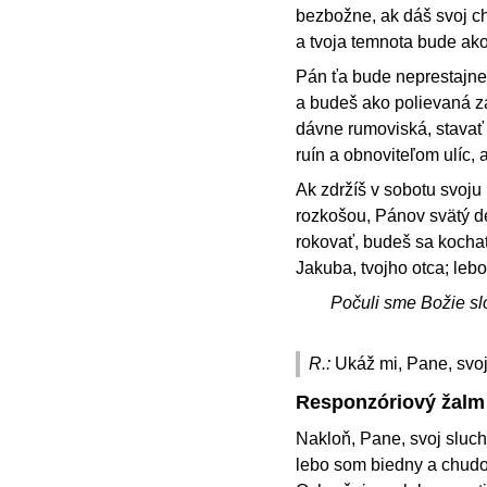
bezbožne, ak dáš svoj ch
a tvoja temnota bude ako
Pán ťa bude neprestajne 
a budeš ako polievaná z
dávne rumoviská, stavať
ruín a obnoviteľom ulíc, 
Ak zdržíš v sobotu svoj
rozkošou, Pánov svätý d
rokovať, budeš sa kocha
Jakuba, tvojho otca; lebo
Počuli sme Božie sl
R.:
Ukáž mi, Pane, svoj
Responzóriový žalm
Nakloň, Pane, svoj sluch
lebo som biedny a chud