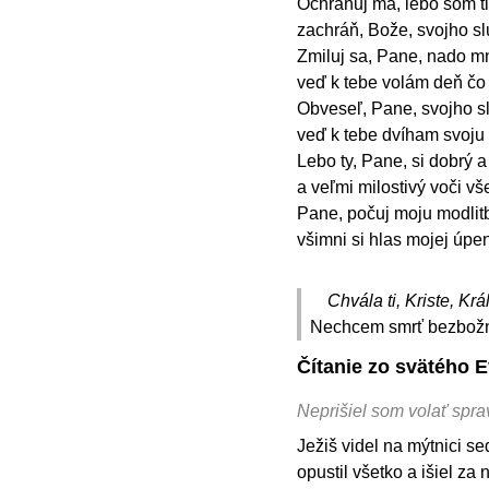
Ochraňuj ma, lebo som ti
zachráň, Bože, svojho sl
Zmiluj sa, Pane, nado m
veď k tebe volám deň čo
Obveseľ, Pane, svojho sl
veď k tebe dvíham svoju
Lebo ty, Pane, si dobrý a
a veľmi milostivý voči vš
Pane, počuj moju modlitb
všimni si hlas mojej úpen
Chvála ti, Kriste, Krá
Nechcem smrť bezbožnéh
Čítanie zo svätého 
Neprišiel som volať sprav
Ježiš videl na mýtnici s
opustil všetko a išiel za 