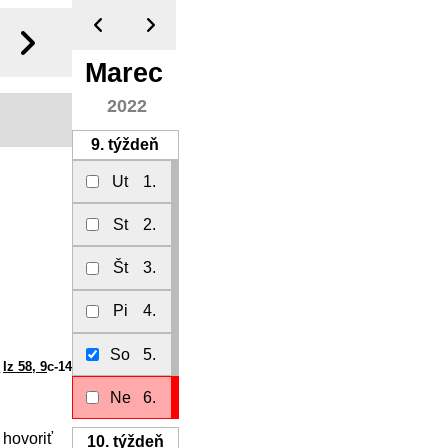
Marec
2022
9.
týždeň
Ut
1.
St
2.
Št
3.
Pi
4.
So
5.
Iz 58, 9
c-14
Ne
6.
 hovoriť
10.
týždeň