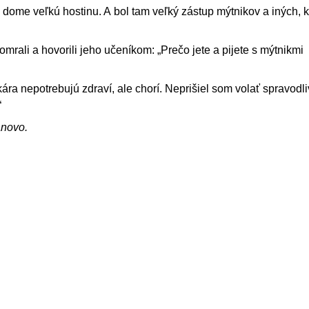
 dome veľkú hostinu. A bol tam veľký zástup mýtnikov a iných, kt
šomrali a hovorili jeho učeníkom: „Prečo jete a pijete s mýtnikmi
ára nepotrebujú zdraví, ale chorí. Neprišiel som volať spravodli
“
ánovo.