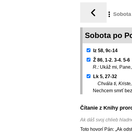
Sobota
Sobota po P
Iz 58, 9c-14
Ž 86, 1-2. 3-4. 5-6
R.:
Ukáž mi, Pane, 
Lk 5, 27-32
Chvála ti, Kriste
Nechcem smrť bezbo
Čítanie z Knihy pror
Ak dáš svoj chlieb hladn
Toto hovorí Pán: „Ak ods