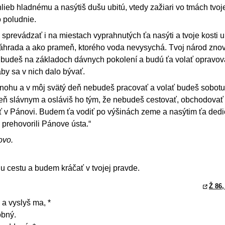
lieb hladnému a nasýtiš dušu ubitú, vtedy zažiari vo tmách tvoj
 poludnie.
sprevádzať i na miestach vyprahnutých ťa nasýti a tvoje kosti u
áhrada a ako prameň, ktorého voda nevysychá. Tvoj národ znov
 budeš na základoch dávnych pokolení a budú ťa volať opravo
aby sa v nich dalo bývať.
u nohu a v môj svätý deň nebudeš pracovať a volať budeš sobotu
eň slávnym a osláviš ho tým, že nebudeš cestovať, obchodovať
ť v Pánovi. Budem ťa vodiť po výšinách zeme a nasýtim ťa ded
 prehovorili Pánove ústa.“
ovo.
u cestu a budem kráčať v tvojej pravde.
Ž 86,
 a vyslyš ma, *
obný.