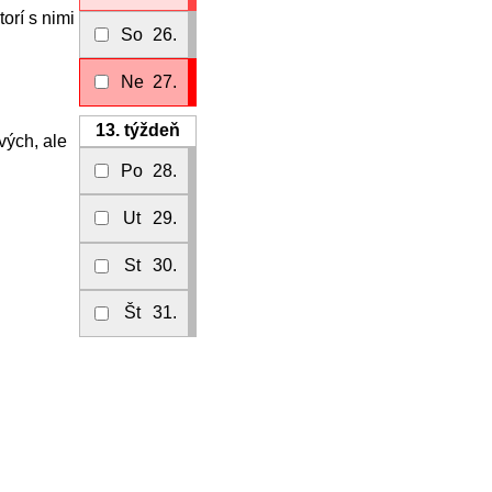
orí s nimi
So
26.
Ne
27.
13.
týždeň
vých, ale
Po
28.
Ut
29.
St
30.
Št
31.