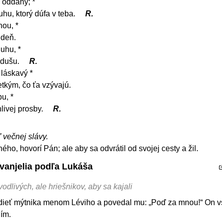
 oddaný; *
uhu, ktorý dúfa v teba.
R.
nou, *
 deň.
uhu, *
 dušu.
R.
 láskavý *
etkým, čo ťa vzývajú.
u, *
livej prosby.
R.
ľ večnej slávy.
o, hovorí Pán; ale aby sa odvrátil od svojej cesty a žil.
Evanjelia podľa Lukáša
odlivých, ale hriešnikov, aby sa kajali
edieť mýtnika menom Léviho a povedal mu: „Poď za mnou!“ On vs
ním.