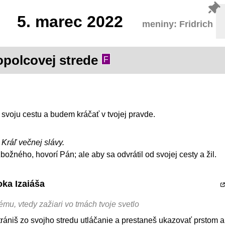
5.
marec 2022
meniny: Fridrich
opolcovej strede
F
svoju cestu a budem kráčať v tvojej pravde.
, Kráľ večnej slávy.
žného, hovorí Pán; ale aby sa odvrátil od svojej cesty a žil.
oka Izaiáša
ému, vtedy zažiari vo tmách tvoje svetlo
trániš zo svojho stredu utláčanie a prestaneš ukazovať prstom a