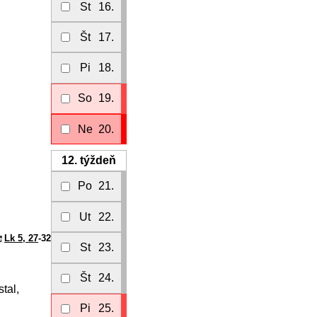
St
16.
Št
17.
Pi
18.
So
19.
Ne
20.
12.
týždeň
Po
21.
Ut
22.
Lk 5, 27
-32
St
23.
Št
24.
tal,
Pi
25.