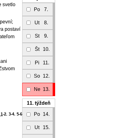
e svetlo
Po
7.
pevní;
Ut
8.
a postaví
St
9.
vateľom
Št
10.
 ani
Pi
11.
ičstvom
So
12.
Ne
13.
11.
týždeň
Po
14.
 1
-2. 3-4. 5-6
Ut
15.