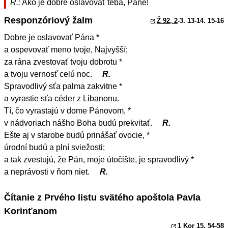
R.:
Ako je dobre oslavovať teba, Pane!
Responzóriový žalm
Ž 92, 2
-3. 13-14. 15-16
Dobre je oslavovať Pána *
a ospevovať meno tvoje, Najvyšší;
za rána zvestovať tvoju dobrotu *
a tvoju vernosť celú noc.
R.
Spravodlivý sťa palma zakvitne *
a vyrastie sťa céder z Libanonu.
Tí, čo vyrastajú v dome Pánovom, *
v nádvoriach nášho Boha budú prekvitať.
R.
Ešte aj v starobe budú prinášať ovocie, *
úrodní budú a plní sviežosti;
a tak zvestujú, že Pán, moje útočište, je spravodlivý *
a neprávosti v ňom niet.
R.
Čítanie z Prvého listu svätého apoštola Pavla
Korinťanom
1 Kor 15, 54
-58