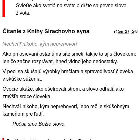
Svieťte ako svetlá na svete a držte sa pevne slova
života.
Čítanie z Knihy Sirachovho syna
Sir 27, 5
-8
Nechváľ nikoho, kým neprehovorí
Ako pri osievaní ostanú na site smeti, tak je to aj s človekom:
len čo začne rozprávať, hneď vidno jeho nedostatky.
V peci sa skúšajú výrobky hrnčiara a spravodlivosť človeka
v skúške súženia.
Ovocie ukáže, ako ošetrovali strom, a slovo odhalí, ako
zmýšľa srdce človeka.
Nechváľ nikoho, kým neprehovorí, lebo reč je skúšobným
kameňom pre ľudí.
Počuli sme Božie slovo.