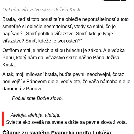
Dal nám víťazstvo skrze Ježiša Krista
Bratia, keď si toto porušiteľné oblečie neporušiteľnosť a toto
smrteľné si oblečie nesmrteľnosť, vtedy sa splní, čo je
napísané: „Smrť pohltilo víťazstvo. Smrť, kde je tvoje
víťazstvo? Smrť, kdeže je tvoj osteň?“
Ostňom smrti je hriech a silou hriechu je zákon. Ale vďaka
Bohu, ktorý nám dal víťazstvo skrze nášho Pána Ježiša
Krista.
A tak, moji milovaní bratia, buďte pevní, neochvejní, čoraz
horlivejší v Pánovom diele, veď viete, že vaša námaha nie je
daromná v Pánovi.
Počuli sme Božie slovo.
Aleluja, aleluja, aleluja.
Svieťte ako svetlá na svete a držte sa pevne slova života.
Čítanie zo svätého Evanjelia podľa Lukáša