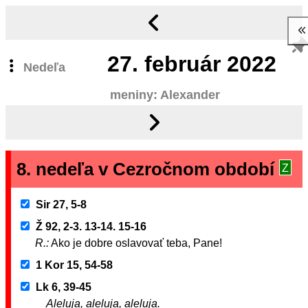
27.
február 2022
Nedeľa
meniny: Alexander
8. nedeľa v Cezročnom období
Z
Sir 27, 5-8
Ž 92, 2-3. 13-14. 15-16
R.:
Ako je dobre oslavovať teba, Pane!
1 Kor 15, 54-58
Lk 6, 39-45
Aleluja, aleluja, aleluja.