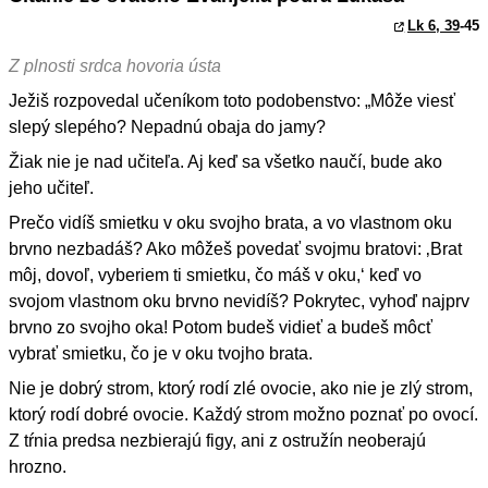
Lk 6, 39
-45
Z plnosti srdca hovoria ústa
Ježiš rozpovedal učeníkom toto podobenstvo: „Môže viesť
slepý slepého? Nepadnú obaja do jamy?
Žiak nie je nad učiteľa. Aj keď sa všetko naučí, bude ako
jeho učiteľ.
Prečo vidíš smietku v oku svojho brata, a vo vlastnom oku
brvno nezbadáš? Ako môžeš povedať svojmu bratovi: ‚Brat
môj, dovoľ, vyberiem ti smietku, čo máš v oku,‘ keď vo
svojom vlastnom oku brvno nevidíš? Pokrytec, vyhoď najprv
brvno zo svojho oka! Potom budeš vidieť a budeš môcť
vybrať smietku, čo je v oku tvojho brata.
Nie je dobrý strom, ktorý rodí zlé ovocie, ako nie je zlý strom,
ktorý rodí dobré ovocie. Každý strom možno poznať po ovocí.
Z tŕnia predsa nezbierajú figy, ani z ostružín neoberajú
hrozno.