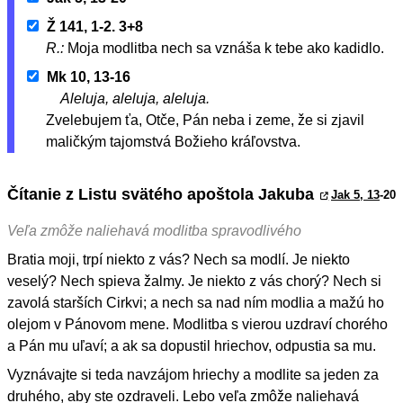
Ž 141, 1-2. 3+8
R.:
Moja modlitba nech sa vznáša k tebe ako kadidlo.
Mk 10, 13-16
Aleluja, aleluja, aleluja.
Zvelebujem ťa, Otče, Pán neba i zeme, že si zjavil
maličkým tajomstvá Božieho kráľovstva.
Čítanie z Listu svätého apoštola Jakuba
Jak 5, 13
-20
Veľa zmôže naliehavá modlitba spravodlivého
Bratia moji, trpí niekto z vás? Nech sa modlí. Je niekto
veselý? Nech spieva žalmy. Je niekto z vás chorý? Nech si
zavolá starších Cirkvi; a nech sa nad ním modlia a mažú ho
olejom v Pánovom mene. Modlitba s vierou uzdraví chorého
a Pán mu uľaví; a ak sa dopustil hriechov, odpustia sa mu.
Vyznávajte si teda navzájom hriechy a modlite sa jeden za
druhého, aby ste ozdraveli. Lebo veľa zmôže naliehavá