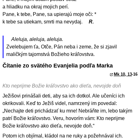
a hliadku na okraj mojich perí.
Pane, k tebe, Pane, sa upierajú moje oči: *
k tebe sa utiekam, smrti ma nevydaj.
R.
Aleluja, aleluja, aleluja.
Zvelebujem ťa, Otče, Pán neba i zeme, že si zjavil
maličkým tajomstvá Božieho kráľovstva.
Čítanie zo svätého Evanjelia podľa Marka
Mk 10, 13
-16
Kto neprijme Božie kráľovstvo ako dieťa, nevojde doň
Ježišovi prinášali deti, aby sa ich dotkol. Ale učeníci ich
okrikovali. Keď to Ježiš videl, namrzený im povedal:
„Nechajte deti prichádzať ku mne! Nebráňte im, lebo takým
patrí Božie kráľovstvo. Veru, hovorím vám: Kto neprijme
Božie kráľovstvo ako dieťa, nevojde doň.“
Potom ich objímal, kládol na ne ruky a požehnával ich.