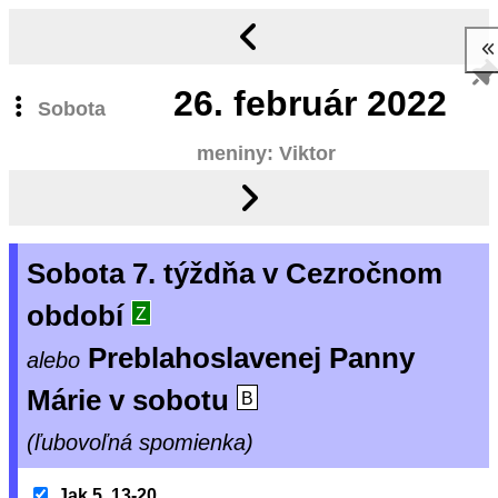
26.
február 2022
Sobota
meniny: Viktor
Sobota 7. týždňa v Cezročnom
období
Z
Preblahoslavenej Panny
alebo
Márie v sobotu
B
(ľubovoľná spomienka)
Jak 5, 13-20