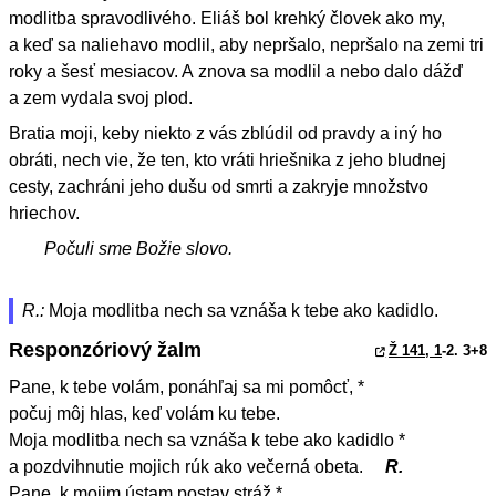
modlitba spravodlivého. Eliáš bol krehký človek ako my,
a keď sa naliehavo modlil, aby nepršalo, nepršalo na zemi tri
roky a šesť mesiacov. A znova sa modlil a nebo dalo dážď
a zem vydala svoj plod.
Bratia moji, keby niekto z vás zblúdil od pravdy a iný ho
obráti, nech vie, že ten, kto vráti hriešnika z jeho bludnej
cesty, zachráni jeho dušu od smrti a zakryje množstvo
hriechov.
Počuli sme Božie slovo.
R.:
Moja modlitba nech sa vznáša k tebe ako kadidlo.
Responzóriový žalm
Ž 141, 1
-2. 3+8
Pane, k tebe volám, ponáhľaj sa mi pomôcť, *
počuj môj hlas, keď volám ku tebe.
Moja modlitba nech sa vznáša k tebe ako kadidlo *
a pozdvihnutie mojich rúk ako večerná obeta.
R.
Pane, k mojim ústam postav stráž *