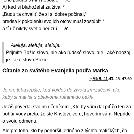
Aj keď si blahoželal za živa: *
„Budú ťa chváliť, že si si dobre počínal,“
predsa k pokoleniu svojich otcov musí zostúpiť *
a tí už nikdy svetlo neuzrú.
R.
Aleluja, aleluja, aleluja.
Prijmite Božie slovo, nie ako ľudské slovo, ale - aké naozaj
je - ako slovo Božie.
Čítanie zo svätého Evanjelia podľa Marka
Mk 9, 41
-43. 45. 47-50
Je pre teba lepšie, keď vojdeš do života zmrzačený, ako
keby si mal ísť s obidvoma rukami do pekla
Ježiš povedal svojim učeníkom: „Kto by vám dal piť čo len za
pohár vody preto, že ste Kristovi, veru, hovorím vám: Nepríde
o svoju odmenu.
Ale pre toho, kto by pohoršil jedného z týchto maličkých, čo