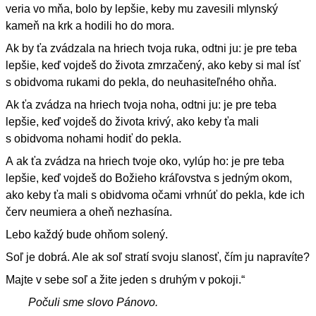
veria vo mňa, bolo by lepšie, keby mu zavesili mlynský
kameň na krk a hodili ho do mora.
Ak by ťa zvádzala na hriech tvoja ruka, odtni ju: je pre teba
lepšie, keď vojdeš do života zmrzačený, ako keby si mal ísť
s obidvoma rukami do pekla, do neuhasiteľného ohňa.
Ak ťa zvádza na hriech tvoja noha, odtni ju: je pre teba
lepšie, keď vojdeš do života krivý, ako keby ťa mali
s obidvoma nohami hodiť do pekla.
A ak ťa zvádza na hriech tvoje oko, vylúp ho: je pre teba
lepšie, keď vojdeš do Božieho kráľovstva s jedným okom,
ako keby ťa mali s obidvoma očami vrhnúť do pekla, kde ich
červ neumiera a oheň nezhasína.
Lebo každý bude ohňom solený.
Soľ je dobrá. Ale ak soľ stratí svoju slanosť, čím ju napravíte?
Majte v sebe soľ a žite jeden s druhým v pokoji.“
Počuli sme slovo Pánovo.