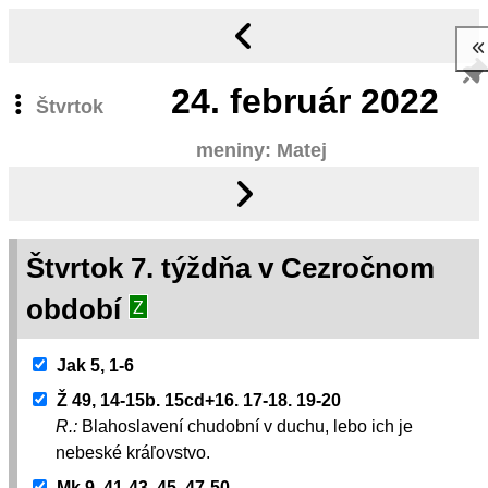
24.
február 2022
Štvrtok
meniny: Matej
Štvrtok 7. týždňa v Cezročnom
období
Z
Jak 5, 1-6
Ž 49, 14-15b. 15cd+16. 17-18. 19-20
R.:
Blahoslavení chudobní v duchu, lebo ich je
nebeské kráľovstvo.
Mk 9, 41-43. 45. 47-50