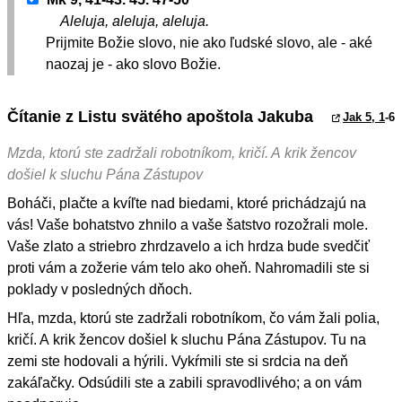
Aleluja, aleluja, aleluja.
Prijmite Božie slovo, nie ako ľudské slovo, ale - aké
naozaj je - ako slovo Božie.
Čítanie z Listu svätého apoštola Jakuba
Jak 5, 1
-6
Mzda, ktorú ste zadržali robotníkom, kričí. A krik žencov
došiel k sluchu Pána Zástupov
Boháči, plačte a kvíľte nad biedami, ktoré prichádzajú na
vás! Vaše bohatstvo zhnilo a vaše šatstvo rozožrali mole.
Vaše zlato a striebro zhrdzavelo a ich hrdza bude svedčiť
proti vám a zožerie vám telo ako oheň. Nahromadili ste si
poklady v posledných dňoch.
Hľa, mzda, ktorú ste zadržali robotníkom, čo vám žali polia,
kričí. A krik žencov došiel k sluchu Pána Zástupov. Tu na
zemi ste hodovali a hýrili. Vykŕmili ste si srdcia na deň
zakáľačky. Odsúdili ste a zabili spravodlivého; a on vám