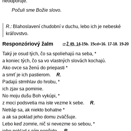
neodporuje.
Počuli sme Božie slovo.
R.:
Blahoslavení chudobní v duchu, lebo ich je nebeské
kráľovstvo.
Responzóriový žalm
Ž 49, 14
-15b. 15cd+16. 17-18. 19-20
Taký je osud tých, čo sa spoliehajú na seba, *
a koniec tých, čo sa vo vlastných slovách kochajú.
Ako ovce sa ženú do priepasti *
a smrť je ich pastierom.
R.
Padajú strmhlav do hrobu, *
ich zjav sa pominie.
No moju dušu Boh vykúpi, *
z moci podsvetia ma iste vezme k sebe.
R.
Netráp sa, ak niekto bohatne *
a ak sa poklad jeho domu zväčšuje.
Lebo keď zomrie, nič si nevezme so sebou, *
jeho poklad s ním nepôjde.
R.