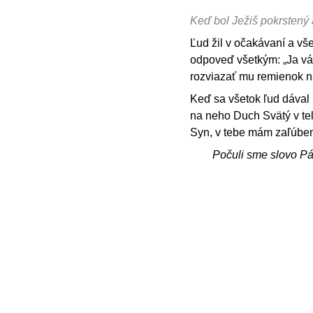
Keď bol Ježiš pokrstený a
Ľud žil v očakávaní a vše
odpoveď všetkým: „Ja vá
rozviazať mu remienok n
Keď sa všetok ľud dával k
na neho Duch Svätý v tel
Syn, v tebe mám zaľúben
Počuli sme slovo P