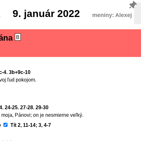
9.
január 2022
a
meniny: Alexej
Pána
B
c-4. 3b+9c-10
oj ľud pokojom.
4. 24-25. 27-28. 29-30
 moja, Pánovi; on je nesmierne veľký.
o
Tít 2, 11-14; 3, 4-7