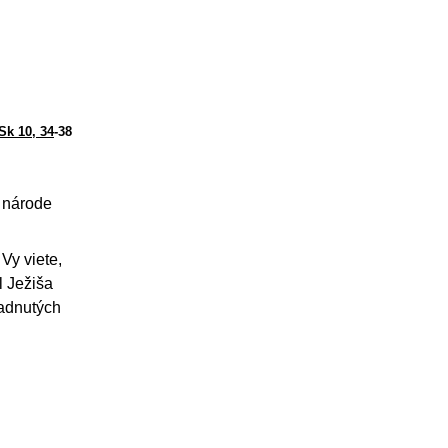
Sk 10, 34
-38
 národe
Vy viete,
l Ježiša
sadnutých