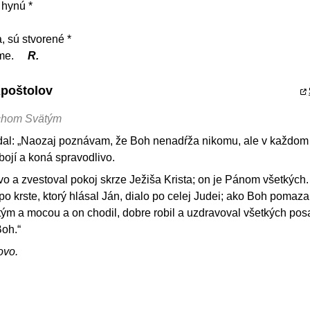
 hynú *
, sú stvorené *
eme.
R.
Apoštolov
chom Svätým
vedal: „Naozaj poznávam, že Boh nenadŕža nikomu, ale v každom
 bojí a koná spravodlivo.
vo a zvestoval pokoj skrze Ježiša Krista; on je Pánom všetkých. 
po krste, ktorý hlásal Ján, dialo po celej Judei; ako Boh pomaza
m a mocou a on chodil, dobre robil a uzdravoval všetkých po
Boh.“
ovo.