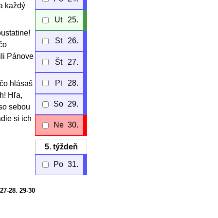
za každý
Ut
25.
ustatine!
St
26.
čo
ili Pánove
Št
27.
Pi
28.
 čo hlásaš
h! Hľa,
So
29.
 so sebou
die si ich
Ne
30.
5.
týždeň
Po
31.
 27-28. 29-30