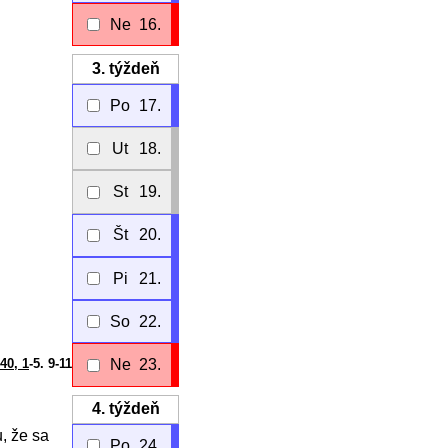
Ne
16.
3.
týždeň
Po
17.
Ut
18.
St
19.
Št
20.
Pi
21.
So
22.
 40, 1
-5. 9-11
Ne
23.
4.
týždeň
, že sa
Po
24.