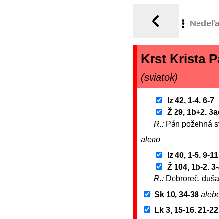
Nedeľ
Krst Krista 
(sviatok)
Iz 42, 1-4. 6-7
Ž 29, 1b+2. 3a
R.:
Pán požehná sv
alebo
Iz 40, 1-5. 9-11
Ž 104, 1b-2. 3-
R.:
Dobroreč, duša
Sk 10, 34-38
aleb
Lk 3, 15-16. 21-22