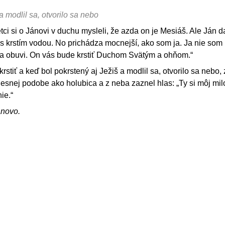
 modlil sa, otvorilo sa nebo
tci si o Jánovi v duchu mysleli, že azda on je Mesiáš. Ale Ján d
s krstím vodou. No prichádza mocnejší, ako som ja. Ja nie som
a obuvi. On vás bude krstiť Duchom Svätým a ohňom.“
rstiť a keď bol pokrstený aj Ježiš a modlil sa, otvorilo sa nebo, 
esnej podobe ako holubica a z neba zaznel hlas: „Ty si môj mi
ie.“
ánovo.