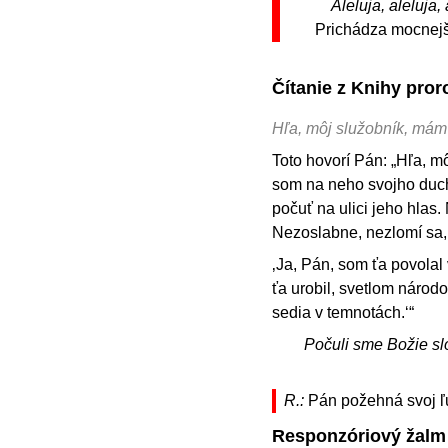
Aleluja, aleluja, 
Prichádza mocnejš
Čítanie z Knihy pror
Hľa, môj služobník, mám
Toto hovorí Pán: „Hľa, m
som na neho svojho duch
počuť na ulici jeho hlas
Nezoslabne, nezlomí sa,
‚Ja, Pán, som ťa povolal
ťa urobil, svetlom národo
sedia v temnotách.‘“
Počuli sme Božie sl
R.:
Pán požehná svoj ľ
Responzóriový žalm