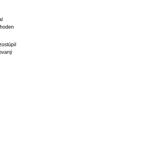
al
 hoden
zostúpil
lovaný