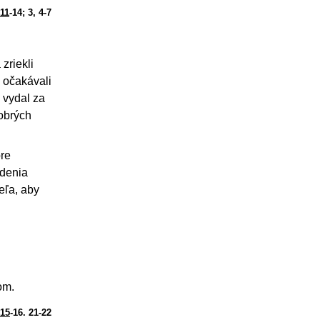
 11
-14; 3, 4-7
zriekli
k očakávali
 vydal za
dobrých
pre
odenia
eľa, aby
om.
 15
-16. 21-22