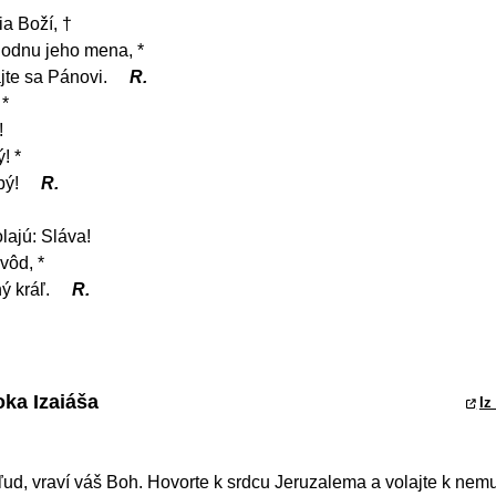
a Boží, †
hodnu jeho mena, *
jte sa Pánovi.
R.
 *
!
! *
pý!
R.
lajú: Sláva!
vôd, *
ý kráľ.
R.
oka Izaiáša
Iz
 ľud, vraví váš Boh. Hovorte k srdcu Jeruzalema a volajte k nemu