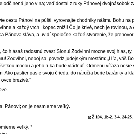
 je odčinená jeho vina; veď dostal z ruky Pánovej dvojnásobok 
vte cestu Pánovi na púšti, vyrovnajte chodníky nášmu Bohu na p
hne a každý vrch i kopec zníži! Čo je krivé, nech je rovinou, a 
í sa Pánova sláva, a uvidí spoločne každé stvorenie, že prehovor
y, čo hlásaš radostnú zvesť Sionu! Zodvihni mocne svoj hlas, ty,
mu! Zodvihni, neboj sa, povedz judejským mestám: „Hľa, váš Bo
všetkou mocou a jeho ruka bude vládnuť. Odmenu víťaza nesie
ím. Ako pastier pasie svoju čriedu, do náručia berie baránky a kla
e ovce brezivé.“
ovo.
, Pánovi; on je nesmierne veľký.
Ž 104, 1
b-2. 3-4. 24-25.
smierne veľký. *