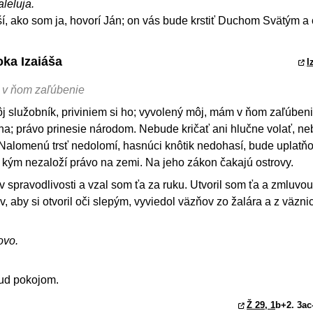
aleluja.
í, ako som ja, hovorí Ján; on vás bude krstiť Duchom Svätým a
oka Izaiáša
I
 v ňom zaľúbenie
ôj služobník, priviniem si ho; vyvolený môj, mám v ňom zaľúbeni
a; právo prinesie národom. Nebude kričať ani hlučne volať, n
. Nalomenú trsť nedolomí, hasnúci knôtik nedohasí, bude uplatň
 kým nezaloží právo na zemi. Na jeho zákon čakajú ostrovy.
 v spravodlivosti a vzal som ťa za ruku. Utvoril som ťa a zmluvo
v, aby si otvoril oči slepým, vyviedol väzňov zo žalára a z väzni
ovo.
ud pokojom.
Ž 29, 1
b+2. 3ac