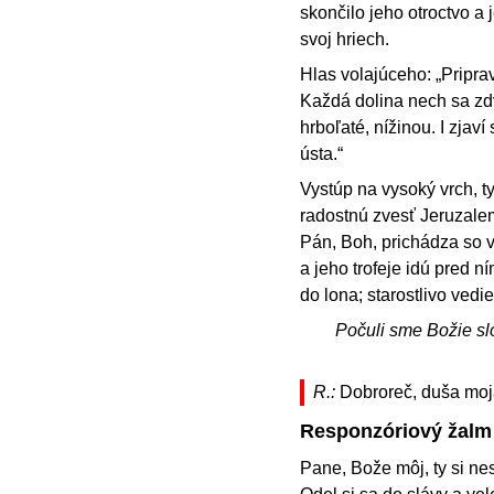
skončilo jeho otroctvo a
svoj hriech.
Hlas volajúceho: „Pripra
Každá dolina nech sa zdvi
hrboľaté, nížinou. I zjav
ústa.“
Vystúp na vysoký vrch, t
radostnú zvesť Jeruzale
Pán, Boh, prichádza so 
a jeho trofeje idú pred n
do lona; starostlivo vedi
Počuli sme Božie sl
R.:
Dobroreč, duša moja
Responzóriový žalm
Pane, Bože môj, ty si ne