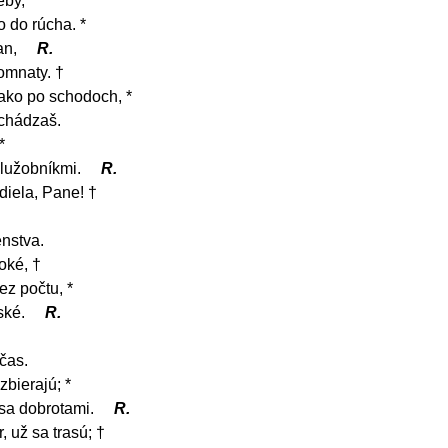
eby,
o do rúcha. *
an,
R.
omnaty. †
ako po schodoch, *
echádzaš.
*
služobníkmi.
R.
diela, Pane! †
enstva.
oké, †
z počtu, *
ské.
R.
čas.
zbierajú; *
 sa dobrotami.
R.
, už sa trasú; †