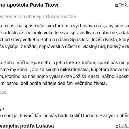
ého apoštola Pavla Títovi
Tít 2,
vuzrodenia a obnovy v Duchu Svätom
ia milosť na spásu všetkým ľuďom a vychováva nás, aby sme sa 
iadostí a žili v tomto veku triezvo, spravodlivo a nábožne, a ta
chod slávy veľkého Boha a nášho Spasiteľa Ježiša Krista, ktorý
vykúpil z každej neprávosti a očistil si vlastný ľud, horlivý v 
ta Boha, nášho Spasiteľa, a jeho láska k ľuďom, spasil nás nie 
é sme my konali, ale zo svojho milosrdenstva, kúpeľom znovuzr
 ktorého na nás hojne vylial skrze Ježiša Krista, nášho Spasit
milosťou, boli podľa nádeje dedičmi večného života.
ovo.
ja.
o som ja, hovorí Ján; on vás bude krstiť Duchom Svätým a ohň
Evanjelia podľa Lukáša
Lk 3,