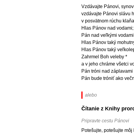
Vzdávajte Pánovi, synovi
vzdávajte Pánovi slávu 
v posvätnom rúchu klaňa
Hlas Pánov nad vodami;
Pán nad veľkými vodami
Hlas Pánov taký mohutný
Hlas Pánov taký veľkole
Zahrmel Boh veleby *
a v jeho chráme všetci vo
Pán tróni nad záplavami 
Pán bude tróniť ako večn
alebo
Čítanie z Knihy pror
Pripravte cestu Pánovi
Potešujte, potešujte môj