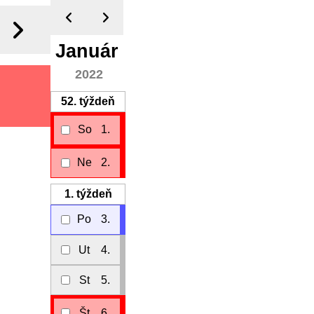
Január
2022
52.
týždeň
So
1.
Ne
2.
1.
týždeň
Po
3.
Ut
4.
St
5.
Št
6.