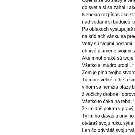
Odel si sa do slávy a vel
do svetla si sa zahalil ak
Nebesia rozpínaš ako st
nad vodami si buduješ k
Po oblakoch vystupuješ 
na krídlach vánku sa pr
Vetry sú tvojimi poslami, 
ohnivé plamene tvojimi 
Aké mnohoraké sú tvoje 
Všetko si múdro urobil. *
Zem je plná tvojho stvor
Tu more veľké, dlhé a šir
v ňom sa hemžia plazy be
živočíchy drobné i obrov
Všetko to čaká na teba, *
že im dáš pokrm v pravý 
Ty im ho dávaš a ony ho 
otváraš svoju ruku, sýtia
Len čo odvrátiš svoju tvár