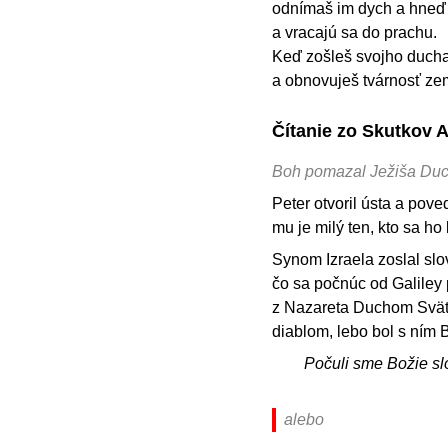
odnímaš im dych a hneď
a vracajú sa do prachu.
Keď zošleš svojho ducha
a obnovuješ tvárnosť z
Čítanie zo Skutkov 
Boh pomazal Ježiša Du
Peter otvoril ústa a po
mu je milý ten, kto sa ho
Synom Izraela zoslal slo
čo sa počnúc od Galiley 
z Nazareta Duchom Svätý
diablom, lebo bol s ním 
Počuli sme Božie sl
alebo