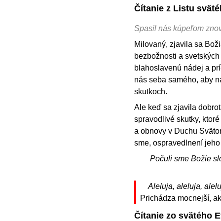
Čítanie z Listu svät
Spasil nás kúpeľom zno
Milovaný, zjavila sa Bož
bezbožnosti a svetských ž
blahoslavenú nádej a prí
nás seba samého, aby nás 
skutkoch.
Ale keď sa zjavila dobro
spravodlivé skutky, ktor
a obnovy v Duchu Svätom,
sme, ospravedlnení jeho 
Počuli sme Božie sl
Aleluja, aleluja, alelu
Prichádza mocnejší, ak
Čítanie zo svätého 