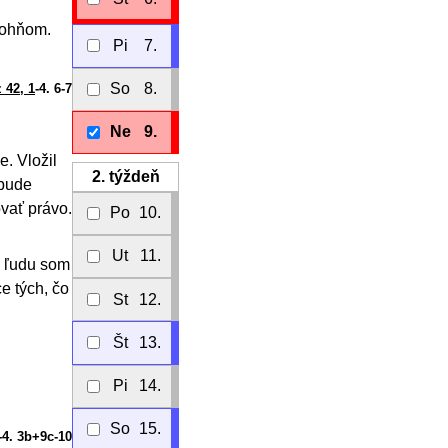
 ohňom.
Pi
7.
So
8.
z 42, 1
-4. 6-7
Ne
9.
e. Vložil
2.
týždeň
ebude
ovať právo.
Po
10.
Ut
11.
u ľudu som
ce tých, čo
St
12.
Št
13.
Pi
14.
So
15.
-4. 3b+9c-10