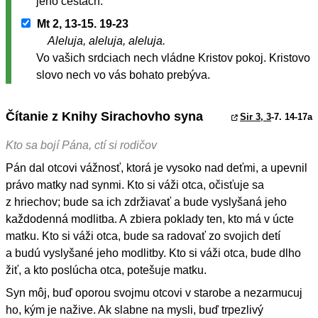
jeho cestách.
Mt 2, 13-15. 19-23
Aleluja, aleluja, aleluja.
Vo vašich srdciach nech vládne Kristov pokoj. Kristovo
slovo nech vo vás bohato prebýva.
Čítanie z Knihy Sirachovho syna
Sir 3, 3
-7. 14-17a
Kto sa bojí Pána, ctí si rodičov
Pán dal otcovi vážnosť, ktorá je vysoko nad deťmi, a upevnil
právo matky nad synmi. Kto si váži otca, očisťuje sa
z hriechov; bude sa ich zdržiavať a bude vyslyšaná jeho
každodenná modlitba. A zbiera poklady ten, kto má v úcte
matku. Kto si váži otca, bude sa radovať zo svojich detí
a budú vyslyšané jeho modlitby. Kto si váži otca, bude dlho
žiť, a kto poslúcha otca, potešuje matku.
Syn môj, buď oporou svojmu otcovi v starobe a nezarmucuj
ho, kým je nažive. Ak slabne na mysli, buď trpezlivý