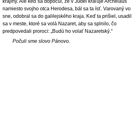
krajiny. Ale keď sa dopočul, že v Judei kraľuje Archelaus
namiesto svojho otca Herodesa, bál sa ta ísť. Varovaný vo
sne, odobral sa do galilejského kraja. Keď ta prišiel, usadil
sa v meste, ktoré sa volá Nazaret, aby sa splnilo, čo
predpovedali proroci: „Budú ho volať Nazaretský.“
Počuli sme slovo Pánovo.