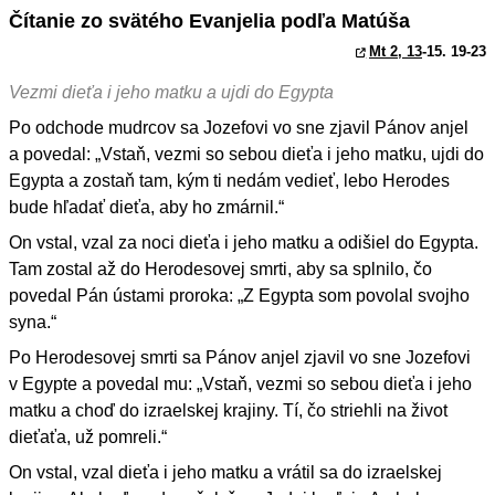
Čítanie zo svätého Evanjelia podľa Matúša
Mt 2, 13
-15. 19-23
Vezmi dieťa i jeho matku a ujdi do Egypta
Po odchode mudrcov sa Jozefovi vo sne zjavil Pánov anjel
a povedal: „Vstaň, vezmi so sebou dieťa i jeho matku, ujdi do
Egypta a zostaň tam, kým ti nedám vedieť, lebo Herodes
bude hľadať dieťa, aby ho zmárnil.“
On vstal, vzal za noci dieťa i jeho matku a odišiel do Egypta.
Tam zostal až do Herodesovej smrti, aby sa splnilo, čo
povedal Pán ústami proroka: „Z Egypta som povolal svojho
syna.“
Po Herodesovej smrti sa Pánov anjel zjavil vo sne Jozefovi
v Egypte a povedal mu: „Vstaň, vezmi so sebou dieťa i jeho
matku a choď do izraelskej krajiny. Tí, čo striehli na život
dieťaťa, už pomreli.“
On vstal, vzal dieťa i jeho matku a vrátil sa do izraelskej