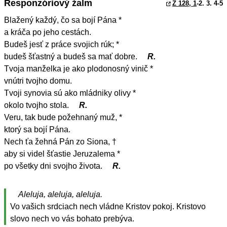
Responzóriový žalm
Ž 128, 1
-2. 3. 4-5
Blažený každý, čo sa bojí Pána *
a kráča po jeho cestách.
Budeš jesť z práce svojich rúk; *
budeš šťastný a budeš sa mať dobre.
R.
Tvoja manželka je ako plodonosný vinič *
vnútri tvojho domu.
Tvoji synovia sú ako mládniky olivy *
okolo tvojho stola.
R.
Veru, tak bude požehnaný muž, *
ktorý sa bojí Pána.
Nech ťa žehná Pán zo Siona, †
aby si videl šťastie Jeruzalema *
po všetky dni svojho života.
R.
Aleluja, aleluja, aleluja.
Vo vašich srdciach nech vládne Kristov pokoj. Kristovo
slovo nech vo vás bohato prebýva.