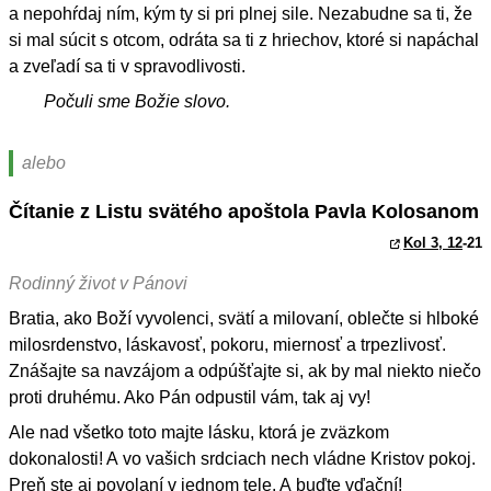
a nepohŕdaj ním, kým ty si pri plnej sile. Nezabudne sa ti, že
si mal súcit s otcom, odráta sa ti z hriechov, ktoré si napáchal
a zveľadí sa ti v spravodlivosti.
Počuli sme Božie slovo.
alebo
Čítanie z Listu svätého apoštola Pavla Kolosanom
Kol 3, 12
-21
Rodinný život v Pánovi
Bratia, ako Boží vyvolenci, svätí a milovaní, oblečte si hlboké
milosrdenstvo, láskavosť, pokoru, miernosť a trpezlivosť.
Znášajte sa navzájom a odpúšťajte si, ak by mal niekto niečo
proti druhému. Ako Pán odpustil vám, tak aj vy!
Ale nad všetko toto majte lásku, ktorá je zväzkom
dokonalosti! A vo vašich srdciach nech vládne Kristov pokoj.
Preň ste aj povolaní v jednom tele. A buďte vďační!