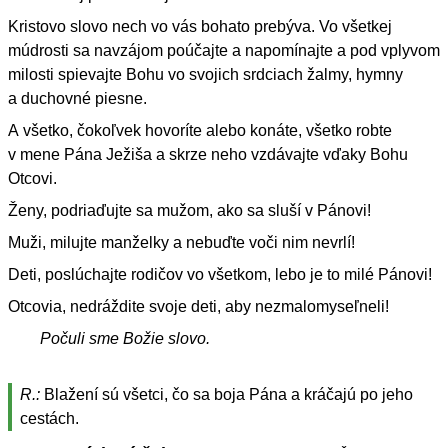
Kristovo slovo nech vo vás bohato prebýva. Vo všetkej
múdrosti sa navzájom poúčajte a napomínajte a pod vplyvom
milosti spievajte Bohu vo svojich srdciach žalmy, hymny
a duchovné piesne.
A všetko, čokoľvek hovoríte alebo konáte, všetko robte
v mene Pána Ježiša a skrze neho vzdávajte vďaky Bohu
Otcovi.
Ženy, podriaďujte sa mužom, ako sa sluší v Pánovi!
Muži, milujte manželky a nebuďte voči nim nevrlí!
Deti, poslúchajte rodičov vo všetkom, lebo je to milé Pánovi!
Otcovia, nedráždite svoje deti, aby nezmalomyseľneli!
Počuli sme Božie slovo.
R.:
Blažení sú všetci, čo sa boja Pána a kráčajú po jeho
cestách.