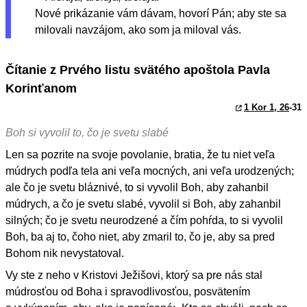
Nové prikázanie vám dávam, hovorí Pán; aby ste sa
milovali navzájom, ako som ja miloval vás.
Čítanie z Prvého listu svätého apoštola Pavla
Korinťanom
1 Kor 1, 26
-31
Boh si vyvolil to, čo je svetu slabé
Len sa pozrite na svoje povolanie, bratia, že tu niet veľa
múdrych podľa tela ani veľa mocných, ani veľa urodzených;
ale čo je svetu bláznivé, to si vyvolil Boh, aby zahanbil
múdrych, a čo je svetu slabé, vyvolil si Boh, aby zahanbil
silných; čo je svetu neurodzené a čím pohŕda, to si vyvolil
Boh, ba aj to, čoho niet, aby zmaril to, čo je, aby sa pred
Bohom nik nevystatoval.
Vy ste z neho v Kristovi Ježišovi, ktorý sa pre nás stal
múdrosťou od Boha i spravodlivosťou, posvätením