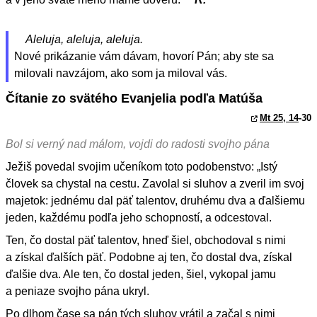
Aleluja, aleluja, aleluja.
Nové prikázanie vám dávam, hovorí Pán; aby ste sa
milovali navzájom, ako som ja miloval vás.
Čítanie zo svätého Evanjelia podľa Matúša
Mt 25, 14
-30
Bol si verný nad málom, vojdi do radosti svojho pána
Ježiš povedal svojim učeníkom toto podobenstvo: „Istý
človek sa chystal na cestu. Zavolal si sluhov a zveril im svoj
majetok: jednému dal päť talentov, druhému dva a ďalšiemu
jeden, každému podľa jeho schopností, a odcestoval.
Ten, čo dostal päť talentov, hneď šiel, obchodoval s nimi
a získal ďalších päť. Podobne aj ten, čo dostal dva, získal
ďalšie dva. Ale ten, čo dostal jeden, šiel, vykopal jamu
a peniaze svojho pána ukryl.
Po dlhom čase sa pán tých sluhov vrátil a začal s nimi