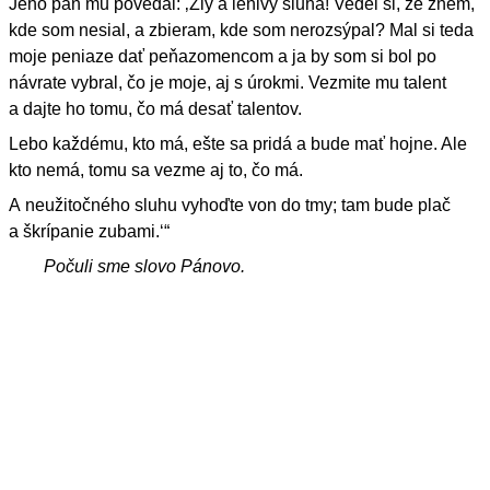
Jeho pán mu povedal: ‚Zlý a lenivý sluha! Vedel si, že žnem,
kde som nesial, a zbieram, kde som nerozsýpal? Mal si teda
moje peniaze dať peňazomencom a ja by som si bol po
návrate vybral, čo je moje, aj s úrokmi. Vezmite mu talent
a dajte ho tomu, čo má desať talentov.
Lebo každému, kto má, ešte sa pridá a bude mať hojne. Ale
kto nemá, tomu sa vezme aj to, čo má.
A neužitočného sluhu vyhoďte von do tmy; tam bude plač
a škrípanie zubami.‘“
Počuli sme slovo Pánovo.