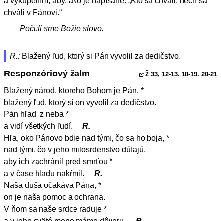
a vykúpením, aby, ako je napísané: „Kto sa chváli, nech sa
chváli v Pánovi.“
Počuli sme Božie slovo.
R.:
Blažený ľud, ktorý si Pán vyvolil za dedičstvo.
Responzóriový žalm
Ž 33, 12
-13. 18-19. 20-21
Blažený národ, ktorého Bohom je Pán, *
blažený ľud, ktorý si on vyvolil za dedičstvo.
Pán hľadí z neba *
a vidí všetkých ľudí.
R.
Hľa, oko Pánovo bdie nad tými, čo sa ho boja, *
nad tými, čo v jeho milosrdenstvo dúfajú,
aby ich zachránil pred smrťou *
a v čase hladu nakŕmil.
R.
Naša duša očakáva Pána, *
on je naša pomoc a ochrana.
V ňom sa naše srdce raduje *
a v jeho sväté meno máme dôveru.
R.