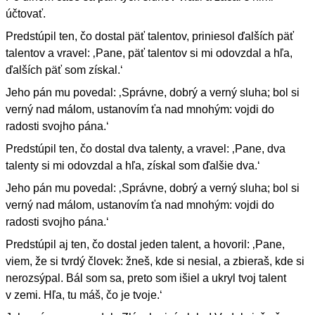
účtovať.
Predstúpil ten, čo dostal päť talentov, priniesol ďalších päť
talentov a vravel: ‚Pane, päť talentov si mi odovzdal a hľa,
ďalších päť som získal.‘
Jeho pán mu povedal: ‚Správne, dobrý a verný sluha; bol si
verný nad málom, ustanovím ťa nad mnohým: vojdi do
radosti svojho pána.‘
Predstúpil ten, čo dostal dva talenty, a vravel: ‚Pane, dva
talenty si mi odovzdal a hľa, získal som ďalšie dva.‘
Jeho pán mu povedal: ‚Správne, dobrý a verný sluha; bol si
verný nad málom, ustanovím ťa nad mnohým: vojdi do
radosti svojho pána.‘
Predstúpil aj ten, čo dostal jeden talent, a hovoril: ‚Pane,
viem, že si tvrdý človek: žneš, kde si nesial, a zbieraš, kde si
nerozsýpal. Bál som sa, preto som išiel a ukryl tvoj talent
v zemi. Hľa, tu máš, čo je tvoje.‘