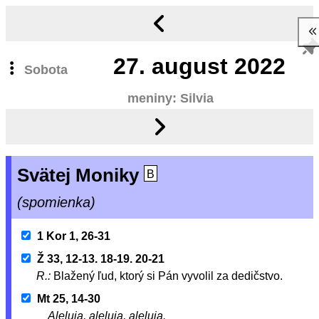
27.
august 2022
Sobota
meniny: Silvia
Svätej Moniky
B
(spomienka)
1 Kor 1, 26-31
Ž 33, 12-13. 18-19. 20-21
R.:
Blažený ľud, ktorý si Pán vyvolil za dedičstvo.
Mt 25, 14-30
Aleluja, aleluja, aleluja.