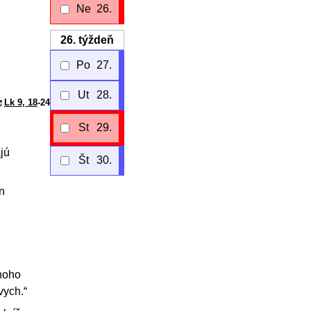
Ne
26.
26.
týždeň
Po
27.
Ut
28.
Lk 9, 18
-24
St
29.
jú
Št
30.
en
mnoho
vych.“