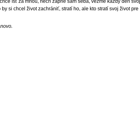
 chce ísť za mnou, nech zaprie sám seba, vezme každý deň svoj
y si chcel život zachrániť, stratí ho, ale kto stratí svoj život pr
ánovo.