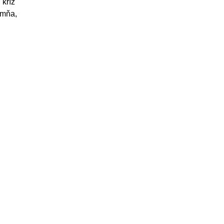
 kríž
e mňa,