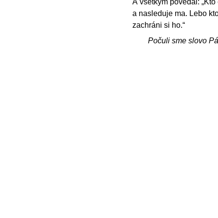
A všetkým povedal: „Kto
a nasleduje ma. Lebo kto b
zachráni si ho.“
Počuli sme slovo P