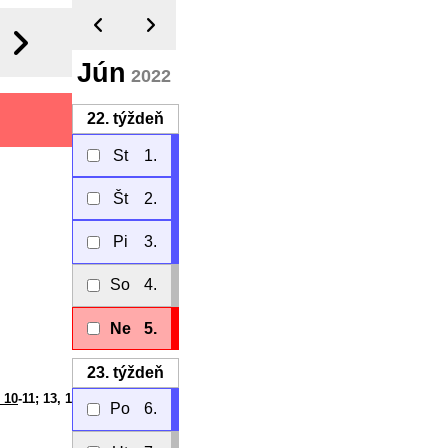
Jún
2022
22.
týždeň
St
1.
Št
2.
Pi
3.
So
4.
Ne
5.
23.
týždeň
 10
-11; 13, 1
Po
6.