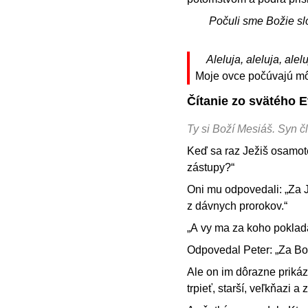
Počuli sme Božie sl
Aleluja, aleluja, alelu
Moje ovce počúvajú môj
Čítanie zo svätého 
Ty si Boží Mesiáš. Syn č
Keď sa raz Ježiš osamote
zástupy?“
Oni mu odpovedali: „Za Já
z dávnych prorokov.“
„A vy ma za koho pokladá
Odpovedal Peter: „Za Bo
Ale on im dôrazne priká
trpieť, starší, veľkňazi a