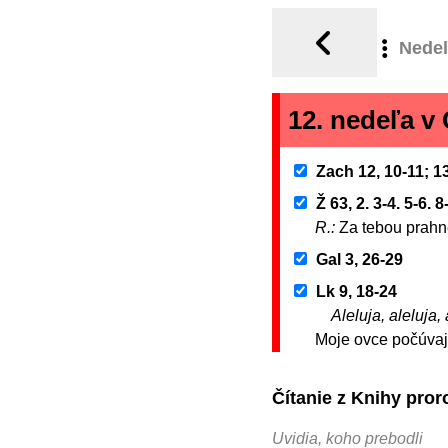
Nede
12. nedeľa 
Zach 12, 10-11; 13
Ž 63, 2. 3-4. 5-6. 8
R.:
Za tebou prahn
Gal 3, 26-29
Lk 9, 18-24
Aleluja, aleluja, 
Moje ovce počúvajú
Čítanie z Knihy pro
Uvidia, koho prebodli