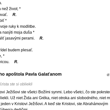
u.
 než život; *
ovať.
R.
iť *
voje ruky k modlitbe.
a nasýti moja duša *
liť jasavými perami.
R.
rídel budem plesať.
, *
vicou.
R.
tého apoštola Pavla Galaťanom
rista ste si obliekli
tovi Ježišovi ste všetci Božími synmi. Lebo všetci, čo ste pokrste
obliekli. Už niet Žida ani Gréka, niet otroka ani slobodného, niet 
e jeden v Kristovi Ježišovi. A keď ste Kristovi, ste Abrahámovým
ľúbenia dedičmi.