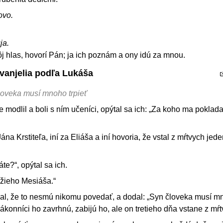
ovo.
ja.
 hlas, hovorí Pán; ja ich poznám a ony idú za mnou.
Evanjelia podľa Lukáša
loveka musí mnoho trpieť
 modlil a boli s ním učeníci, opýtal sa ich: „Za koho ma poklada
na Krstiteľa, iní za Eliáša a iní hovoria, že vstal z mŕtvych jed
te?“, opýtal sa ich.
žieho Mesiáša.“
zal, že to nesmú nikomu povedať, a dodal: „Syn človeka musí 
 zákonníci ho zavrhnú, zabijú ho, ale on tretieho dňa vstane z mŕt