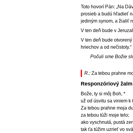
Toto hovorí Pán: „Na Dá
prosieb a budú hľadieť n
jediným synom, a žialiť 
V ten deň bude v Jeruz
V ten deň bude otvorený
hriechov a od nečistoty.“
Počuli sme Božie sl
R.:
Za tebou prahne mo
Responzóriový žalm
Bože, ty si môj Boh, *
už od úsvitu sa viniem k 
Za tebou prahne moja du
za tebou túži moje telo;
ako vyschnutá, pustá ze
tak ťa túžim uzrieť vo svä