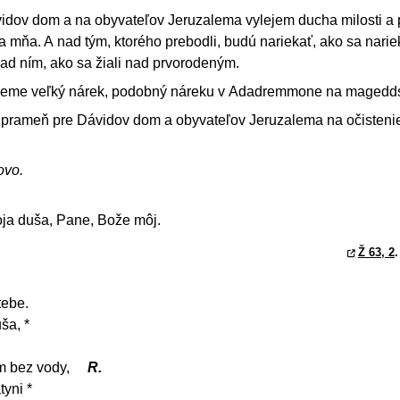
vidov dom a na obyvateľov Jeruzalema vylejem ducha milosti a
a mňa. A nad tým, ktorého prebodli, budú nariekať, ako sa nari
nad ním, ako sa žiali nad prvorodeným.
aleme veľký nárek, podobný náreku v Adadremmone na mageddsk
 prameň pre Dávidov dom a obyvateľov Jeruzalema na očisteni
ovo.
ja duša, Pane, Bože môj.
Ž 63, 2
.
tebe.
ša, *
m bez vody,
R.
tyni *