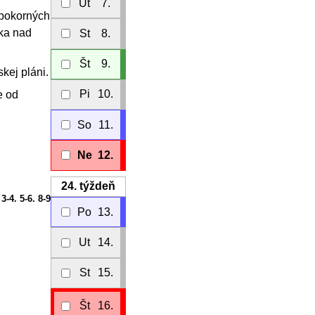
Ut
7.
 pokorných
eka nad
St
8.
Št
9.
ej pláni.
Pi
10.
e od
So
11.
Ne
12.
24.
týždeň
 3-4. 5-6. 8-9
Po
13.
Ut
14.
St
15.
Št
16.