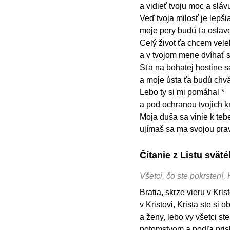
a vidieť tvoju moc a sláv
Veď tvoja milosť je lepšia
moje pery budú ťa oslav
Celý život ťa chcem veleb
a v tvojom mene dvíhať s
Sťa na bohatej hostine s
a moje ústa ťa budú chvá
Lebo ty si mi pomáhal *
a pod ochranou tvojich k
Moja duša sa vinie k tebe
ujímaš sa ma svojou pra
Čítanie z Listu svä
Všetci, čo ste pokrstení, K
Bratia, skrze vieru v Kris
v Kristovi, Krista ste si 
a ženy, lebo vy všetci st
potomstvom a podľa pris