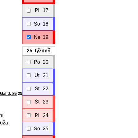
Pi
17.
So
18.
Ne
19.
25.
týždeň
Po
20.
Ut
21.
St
22.
Gal 3, 26
-29
Št
23.
Pi
24.
ní
muža
So
25.