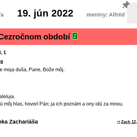
19.
jún 2022
ľa
meniny: Alfréd
v Cezročnom období
Z
, 1
-9
e moja duša, Pane, Bože môj.
aleluja.
 môj hlas, hovorí Pán; ja ich poznám a ony idú za mnou.
roka Zachariáša
Zach 12,