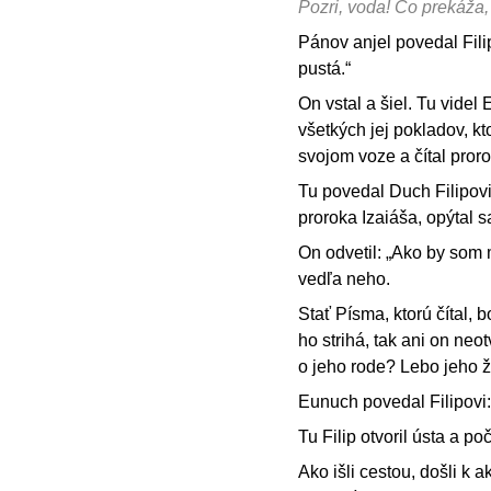
Pozri, voda! Čo prekáža,
Pánov anjel povedal Fili
pustá.“
On vstal a šiel. Tu vide
všetkých jej pokladov, kt
svojom voze a čítal proro
Tu povedal Duch Filipovi:
proroka Izaiáša, opýtal s
On odvetil: „Ako by som m
vedľa neho.
Stať Písma, ktorú čítal, 
ho strihá, tak ani on neo
o jeho rode? Lebo jeho ž
Eunuch povedal Filipovi:
Tu Filip otvoril ústa a 
Ako išli cestou, došli k 