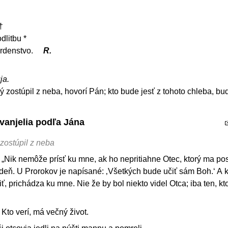
†
dlitbu *
srdenstvo.
R.
ja.
rý zostúpil z neba, hovorí Pán; kto bude jesť z tohoto chleba, bud
vanjelia podľa Jána
 zostúpil z neba
„Nik nemôže prísť ku mne, ak ho nepritiahne Otec, ktorý ma posl
deň. U Prorokov je napísané: ‚Všetkých bude učiť sám Boh.‘ A k
ť, prichádza ku mne. Nie že by bol niekto videl Otca; iba ten, kt
Kto verí, má večný život.