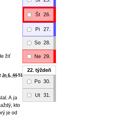
Št
26.
Pi
27.
So
28.
e žiť
Ne
29.
22.
týždeň
Jn 6, 44
-51
Po
30.
Ut
31.
al. A ja
aždý, kto
orý je od