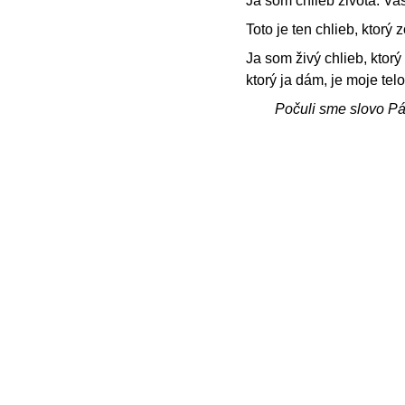
Ja som chlieb života. Vaš
Toto je ten chlieb, ktorý
Ja som živý chlieb, ktorý
ktorý ja dám, je moje telo
Počuli sme slovo P