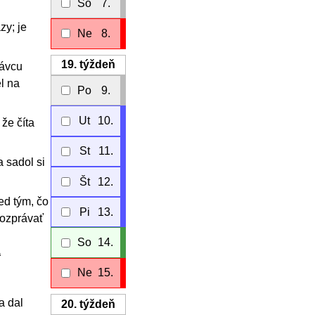
So
7.
zy; je
Ne
8.
19.
týždeň
rávcu
l na
Po
9.
Ut
10.
že číta
St
11.
a sadol si
Št
12.
ed tým, čo
Pi
13.
rozprávať
So
14.
“
Ne
15.
a dal
20.
týždeň