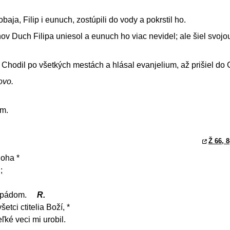
baja, Filip i eunuch, zostúpili do vody a pokrstil ho.
nov Duch Filipa uniesol a eunuch ho viac nevidel; ale šiel svojo
. Chodil po všetkých mestách a hlásal evanjelium, až prišiel do
ovo.
em.
Ž 66, 8
Boha *
;
d pádom.
R.
etci ctitelia Boží, *
ké veci mi urobil.