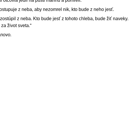
i otcovia jedli na púšti mannu a pomreli.
 zostupuje z neba, aby nezomrel nik, kto bude z neho jesť.
 zostúpil z neba. Kto bude jesť z tohoto chleba, bude žiť naveky.
 za život sveta.“
ánovo.