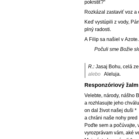
pokrstiť?“
Rozkázal zastaviť voz a o
Keď vystúpili z vody, Pá
plný radosti.
A Filip sa našiel v Azote
Počuli sme Božie sl
R.:
Jasaj Bohu, celá z
alebo
Aleluja.
Responzóriový žalm
Velebte, národy, nášho 
a rozhlasujte jeho chválu
on dal život našej duši *
a chráni naše nohy pre
Poďte sem a počúvajte, vš
vyrozprávam vám, aké veľ