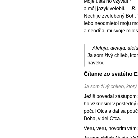
Moje ústa ho vzývali *
a môj jazyk velebil.
R.
Nech je zvelebený Boh, 
lebo neodmietol moju mo
a neodňal mi svoje milo
Aleluja, aleluja, alelu
Ja som živý chlieb, kto
naveky.
Čítanie zo svätého E
Ja som živý chlieb, ktorý
Ježiš povedal zástupom: 
ho vzkriesim v posledný 
počul Otca a dal sa pouči
Boha, videl Otca.
Veru, veru, hovorím vám: 