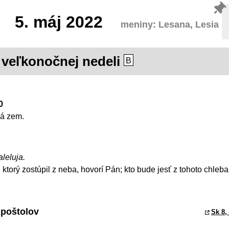
5.
máj 2022
meniny: Lesana, Lesia
. veľkonočnej nedeli
B
0
lá zem.
aleluja.
 ktorý zostúpil z neba, hovorí Pán; kto bude jesť z tohoto chleba
Apoštolov
Sk 8,