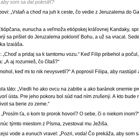
 aby som sa dal pokrstiť?
povi: „Vstaň a choď na juh k ceste, čo vedie z Jeruzalema do Ga
l Etiópčana, eunucha a veľmoža etiópskej kráľovnej Kandaky, sp
orý sa prišiel do Jeruzalema pokloniť Bohu, a už sa vracal. Sede
ka Izaiáša.
 „Choď a pridaj sa k tamtomu vozu.“ Keď Filip pribehol a počul, 
a: „A aj rozumieš, čo čítaš?“
ohol, keď mi to nik nevysvetlí?“ A poprosil Filipa, aby nastúpil 
bola táto: „Viedli ho ako ovcu na zabitie a ako baránok onemie pr
tvorí ústa. Pre jeho pokoru bol súd nad ním zrušený. A kto bude 
ivot sa berie zo zeme.“
 „Prosím ťa, o kom to prorok hovorí? O sebe, či o niekom inom?
počnúc týmto miestom z Písma, zvestoval mu Ježiša.
akejsi vode a eunuch vravel: „Pozri, voda! Čo prekáža, aby som s