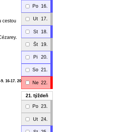
Po
16.
Ut
17.
u cestou
St
18.
 Cézarey.
Št
19.
Pi
20.
So
21.
-9. 16-17. 20
Ne
22.
21.
týždeň
Po
23.
Ut
24.
St
25.