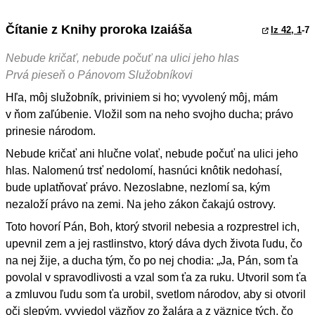
Čítanie z Knihy proroka Izaiáša
Iz 42, 1
-7
Nebude kričať, nebude počuť na ulici jeho hlas
Prvá pieseň o Pánovom Služobníkovi
Hľa, môj služobník, priviniem si ho; vyvolený môj, mám
v ňom zaľúbenie. Vložil som na neho svojho ducha; právo
prinesie národom.
Nebude kričať ani hlučne volať, nebude počuť na ulici jeho
hlas. Nalomenú trsť nedolomí, hasnúci knôtik nedohasí,
bude uplatňovať právo. Nezoslabne, nezlomí sa, kým
nezaloží právo na zemi. Na jeho zákon čakajú ostrovy.
Toto hovorí Pán, Boh, ktorý stvoril nebesia a rozprestrel ich,
upevnil zem a jej rastlinstvo, ktorý dáva dych života ľudu, čo
na nej žije, a ducha tým, čo po nej chodia: „Ja, Pán, som ťa
povolal v spravodlivosti a vzal som ťa za ruku. Utvoril som ťa
a zmluvou ľudu som ťa urobil, svetlom národov, aby si otvoril
oči slepým, vyviedol väzňov zo žalára a z väznice tých, čo