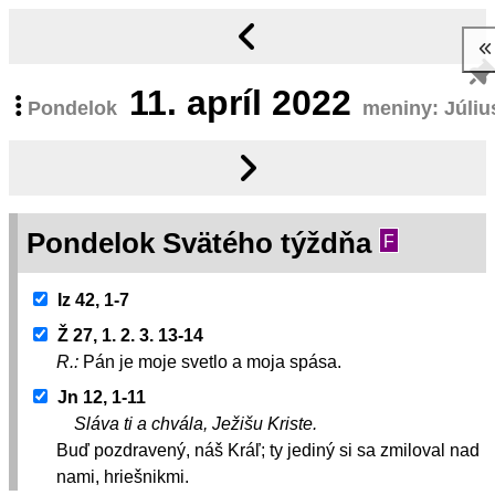
11.
apríl 2022
Pondelok
meniny: Júliu
Pondelok Svätého týždňa
F
Iz 42, 1-7
Ž 27, 1. 2. 3. 13-14
R.:
Pán je moje svetlo a moja spása.
Jn 12, 1-11
Sláva ti a chvála, Ježišu Kriste.
Buď pozdravený, náš Kráľ; ty jediný si sa zmiloval nad
nami, hriešnikmi.