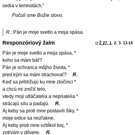
sedia v temnotách.“
Počuli sme Božie slovo.
R.:
Pán je moje svetlo a moja spása.
Responzóriový žalm
Ž 27, 1
. 2. 3. 13-14
Pán je moje svetlo a moja spása, *
koho sa mám báť?
Pán je ochranca môjho života, *
pred kým sa mám strachovať?
R.
Keď sa približujú ku mne zločinci *
a chcú mi zničiť telo,
vtedy moji utláčatelia a nepriatelia *
strácajú silu a padajú.
R.
Aj keby sa proti mne postavili šíky, *
moje srdce sa nezľakne.
Aj keby proti mne vzbĺkol boj, *
zotrvám v dôvere.
R.