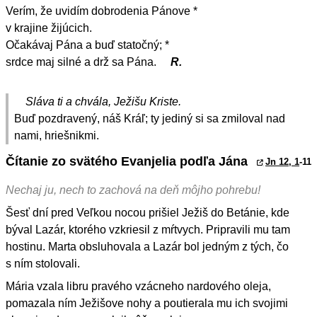
Verím, že uvidím dobrodenia Pánove *
v krajine žijúcich.
Očakávaj Pána a buď statočný; *
srdce maj silné a drž sa Pána.
R.
Sláva ti a chvála, Ježišu Kriste.
Buď pozdravený, náš Kráľ; ty jediný si sa zmiloval nad
nami, hriešnikmi.
Čítanie zo svätého Evanjelia podľa Jána
Jn 12, 1
-11
Nechaj ju, nech to zachová na deň môjho pohrebu!
Šesť dní pred Veľkou nocou prišiel Ježiš do Betánie, kde
býval Lazár, ktorého vzkriesil z mŕtvych. Pripravili mu tam
hostinu. Marta obsluhovala a Lazár bol jedným z tých, čo
s ním stolovali.
Mária vzala libru pravého vzácneho nardového oleja,
pomazala ním Ježišove nohy a poutierala mu ich svojimi