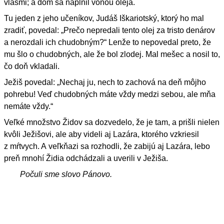
vlasmi; a dom sa naplnil vôňou oleja.
Tu jeden z jeho učeníkov, Judáš Iškariotský, ktorý ho mal
zradiť, povedal: „Prečo nepredali tento olej za tristo denárov
a nerozdali ich chudobným?“ Lenže to nepovedal preto, že
mu šlo o chudobných, ale že bol zlodej. Mal mešec a nosil to,
čo doň vkladali.
Ježiš povedal: „Nechaj ju, nech to zachová na deň môjho
pohrebu! Veď chudobných máte vždy medzi sebou, ale mňa
nemáte vždy.“
Veľké množstvo Židov sa dozvedelo, že je tam, a prišli nielen
kvôli Ježišovi, ale aby videli aj Lazára, ktorého vzkriesil
z mŕtvych. A veľkňazi sa rozhodli, že zabijú aj Lazára, lebo
preň mnohí Židia odchádzali a uverili v Ježiša.
Počuli sme slovo Pánovo.