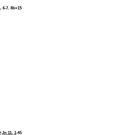
1
. 6-7. 8b+15
Jn 11, 1
-45