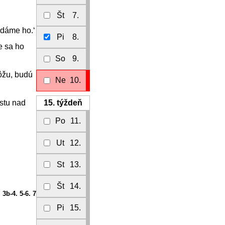
Št
7.
udáme ho.‘
Pi
8.
e sa ho
So
9.
ôžu, budú
Ne
10.
15.
týždeň
stu nad
Po
11.
Ut
12.
St
13.
Št
14.
 3b-4. 5-6. 7
Pi
15.