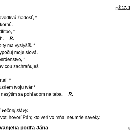
Ž 17, 
vodlivú žiadosť, *
kornú.
litbe, *
ch.
R.
 ty ma vyslyšíš. *
ypočuj moje slová.
srdenstvo, *
ravicou zachraňuješ
.
utí. †
uzriem tvoju tvár *
, nasýtim sa pohľadom na teba.
R.
ľ večnej slávy.
vot, hovorí Pán; kto verí vo mňa, neumrie naveky.
vanjelia podľa Jána