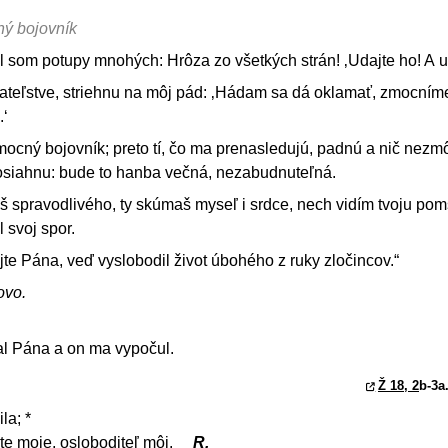
ný bojovník
l som potupy mnohých: Hrôza zo všetkých strán! ‚Udajte ho! A 
 priateľstve, striehnu na môj pád: ‚Hádam sa dá oklamať, zmocním
.‘
ocný bojovník; preto tí, čo ma prenasledujú, padnú a nič nezm
osiahnu: bude to hanba večná, nezabudnuteľná.
š spravodlivého, ty skúmaš myseľ i srdce, nech vidím tvoju pom
l svoj spor.
jte Pána, veď vyslobodil život úbohého z ruky zločincov.“
ovo.
al Pána a on ma vypočul.
Ž 18, 2
b-3a.
la; *
te moje, osloboditeľ môj.
R.