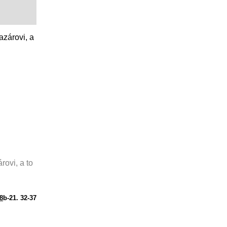
azárovi, a
ovi, a to
18
b-21. 32-37