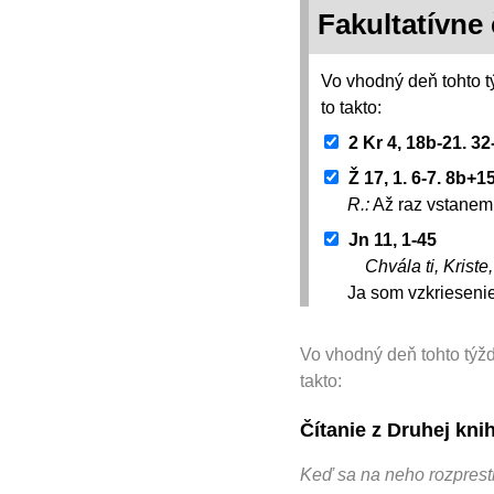
Fakultatívne 
Vo vhodný deň tohto t
to takto:
2 Kr 4, 18b-21. 32
Ž 17, 1. 6-7. 8b+1
R.:
Až raz vstanem 
Jn 11, 1-45
Chvála ti, Kriste
Ja som vzkriesenie
Vo vhodný deň tohto týžd
takto:
Čítanie z Druhej kni
Keď sa na neho rozprestr