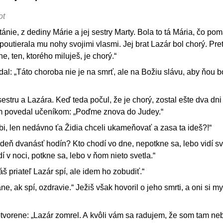
ot
tánie, z dediny Márie a jej sestry Marty. Bola to tá Mária, čo po
utierala mu nohy svojimi vlasmi. Jej brat Lazár bol chorý. Pre
e, ten, ktorého miluješ, je chorý.“
dal: „Táto choroba nie je na smrť, ale na Božiu slávu, aby ňou b
 sestru a Lazára. Keď teda počul, že je chorý, zostal ešte dva dni
om povedal učeníkom: „Poďme znova do Judey.“
bi, len nedávno ťa Židia chceli ukameňovať a zasa ta ideš?!“
eň dvanásť hodín? Kto chodí vo dne, nepotkne sa, lebo vidí sv
dí v noci, potkne sa, lebo v ňom nieto svetla.“
š priateľ Lazár spí, ale idem ho zobudiť.“
e, ak spí, ozdravie.“ Ježiš však hovoril o jeho smrti, a oni si mys
tvorene: „Lazár zomrel. A kvôli vám sa radujem, že som tam neb