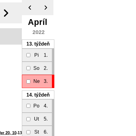
Apríl
2022
13.
týždeň
Pi
1.
So
2.
Ne
3.
14.
týždeň
Po
4.
Ut
5.
St
6.
Jer 20, 10
-13