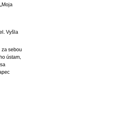
 „Moja
l. Vyšla
el za sebou
eho ústam,
 sa
lapec