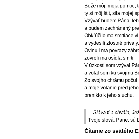
Bože môj, moja pomoc, t
ty si môj štít, sila mojej
Vzývať budem Pána, lebo
a budem zachránený pre
Obkľúčilo ma smrtiace vln
a vydesili zlostné prívaly.
Ovinuli ma povrazy záhro
zovreli ma osídla smrti.
V úzkosti som vzýval Pá
a volal som ku svojmu B
Zo svojho chrámu počul 
a moje volanie pred jeho
preniklo k jeho sluchu.
Sláva ti a chvála, Jež
Tvoje slová, Pane, sú 
Čítanie zo svätého E