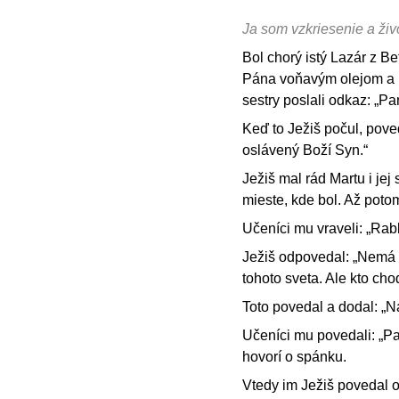
Ja som vzkriesenie a živ
Bol chorý istý Lazár z Be
Pána voňavým olejom a po
sestry poslali odkaz: „Pan
Keď to Ježiš počul, pove
oslávený Boží Syn.“
Ježiš mal rád Martu i jej
mieste, kde bol. Až pot
Učeníci mu vraveli: „Rab
Ježiš odpovedal: „Nemá d
tohoto sveta. Ale kto cho
Toto povedal a dodal: „Ná
Učeníci mu povedali: „Pan
hovorí o spánku.
Vtedy im Ježiš povedal o