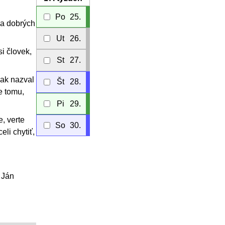
Po
25.
ľa dobrých
Ut
26.
i človek,
St
27.
 ak nazval
Št
28.
e tomu,
Pi
29.
, verte
So
30.
eli chytiť,
o Ján