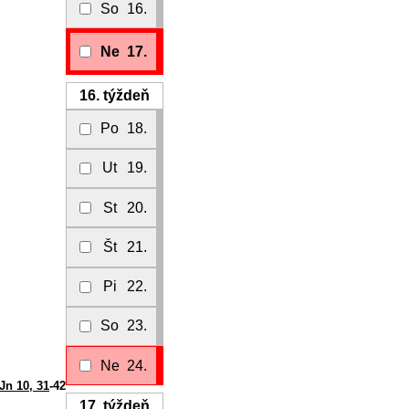
So
16.
Ne
17.
16.
týždeň
Po
18.
Ut
19.
St
20.
Št
21.
Pi
22.
So
23.
Ne
24.
Jn 10, 31
-42
17.
týždeň