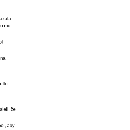
mazala
to mu
ol
 na
etlo
leli, že
ol, aby