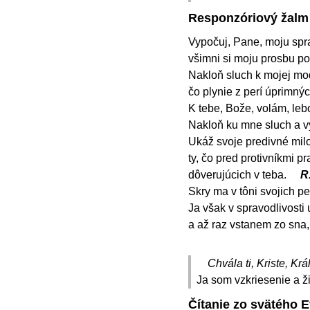
Responzóriový žalm
Vypočuj, Pane, moju spra
všimni si moju prosbu po
Nakloň sluch k mojej mod
čo plynie z perí úprimný
K tebe, Bože, volám, lebo
Nakloň ku mne sluch a v
Ukáž svoje predivné milo
ty, čo pred protivníkmi p
dôverujúcich v teba.
R
Skry ma v tôni svojich per
Ja však v spravodlivosti 
a až raz vstanem zo sna
Chvála ti, Kriste, Krá
Ja som vzkriesenie a ži
Čítanie zo svätého E