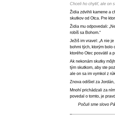
Chceli ho chytiť, ale on 
Židia zdvihli kamene a 
skutkov od Otca. Pre kto
Židia mu odpovedali: „Ne
robíš sa Bohom.“
Ježiš im vravel: „A nie 
bohmi tých, ktorým bolo 
ktorého Otec posvätil a 
Ak nekonám skutky môjho 
tým skutkom, aby ste pozn
ale on sa im vymkol z rúk
Znova odišiel za Jordán, 
Mnohí prichádzali za ním 
povedal o tomto, je pravd
Počuli sme slovo P