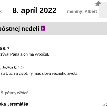
8.
apríl 2022
k
meniny: Albert
pôstnej nedeli
F
5-6. 7
vzýval Pána a on ma vypočul.
, Ježišu Kriste.
 sú Duch a život. Ty máš slová večného života.
 5. pôstny týždeň
roka Jeremiáša