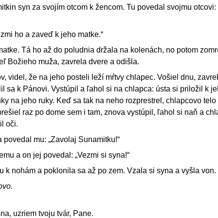
mitkin syn za svojím otcom k žencom. Tu povedal svojmu otcovi:
ezmi ho a zaveď k jeho matke.“
matke. Tá ho až do poludnia držala na kolenách, no potom zomre
teľ Božieho muža, zavrela dvere a odišla.
, videl, že na jeho posteli leží mŕtvy chlapec. Vošiel dnu, zavr
 sa k Pánovi. Vystúpil a ľahol si na chlapca: ústa si priložil k j
uky na jeho ruky. Keď sa tak na neho rozprestrel, chlapcovo telo
prešiel raz po dome sem i tam, znova vystúpil, ľahol si naň a ch
l oči.
a povedal mu: „Zavolaj Sunamitku!“
nemu a on jej povedal: „Vezmi si syna!“
mu k nohám a poklonila sa až po zem. Vzala si syna a vyšla von.
ovo.
na, uzriem tvoju tvár, Pane.