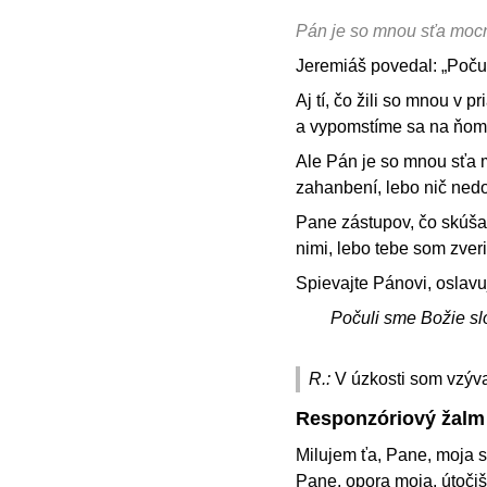
Pán je so mnou sťa moc
Jeremiáš povedal: „Poču
Aj tí, čo žili so mnou v
a vypomstíme sa na ňom
Ale Pán je so mnou sťa m
zahanbení, lebo nič ned
Pane zástupov, čo skúša
nimi, lebo tebe som zveri
Spievajte Pánovi, oslavu
Počuli sme Božie sl
R.:
V úzkosti som vzýv
Responzóriový žalm
Milujem ťa, Pane, moja si
Pane, opora moja, útočiš