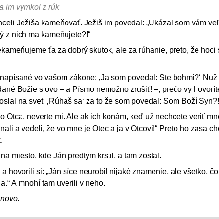
sa im vymkol z rúk
chceli Ježiša kameňovať. Ježiš im povedal: „Ukázal som vám ve
rý z nich ma kameňujete?!“
kameňujeme ťa za dobrý skutok, ale za rúhanie, preto, že hoci s
je napísané vo vašom zákone: ‚Ja som povedal: Ste bohmi?‘ Nuž
dané Božie slovo – a Písmo nemožno zrušiť! –, prečo vy hovorít
poslal na svet: ‚Rúhaš sa‘ za to že som povedal: Som Boží Syn?!
Otca, neverte mi. Ale ak ich konám, keď už nechcete veriť mne
ali a vedeli, že vo mne je Otec a ja v Otcovi!“ Preto ho zasa chc
.
na miesto, kde Ján predtým krstil, a tam zostal.
a hovorili si: „Ján síce neurobil nijaké znamenie, ale všetko, č
a.“ A mnohí tam uverili v neho.
ánovo.