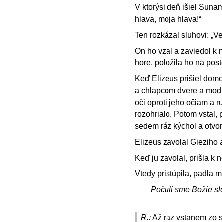
V ktorýsi deň išiel Suna
hlava, moja hlava!“
Ten rozkázal sluhovi: „V
On ho vzal a zaviedol k 
hore, položila ho na pos
Keď Elizeus prišiel domov
a chlapcom dvere a modlil
oči oproti jeho očiam a r
rozohrialo. Potom vstal, 
sedem ráz kýchol a otvori
Elizeus zavolal Gieziho 
Keď ju zavolal, prišla k 
Vtedy pristúpila, padla 
Počuli sme Božie sl
R.:
Až raz vstanem zo s