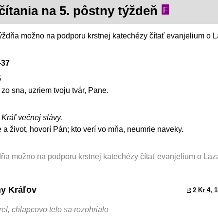
čítania na 5. pôstny týždeň
F
ýždňa možno na podporu krstnej katechézy čítať evanjelium o L
-37
5
zo sna, uzriem tvoju tvár, Pane.
, Kráľ večnej slávy.
 a život, hovorí Pán; kto verí vo mňa, neumrie naveky.
ňa možno na podporu krstnej katechézy čítať evanjelium o Lazár
hy Kráľov
2 Kr 4, 
el, chlapcovo telo sa rozohrialo