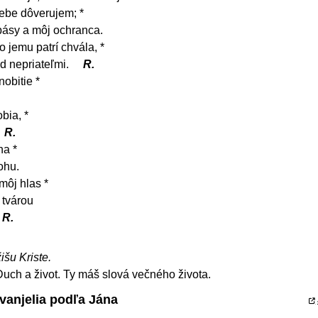
ebe dôverujem; *
 spásy a môj ochranca.
 jemu patrí chvála, *
d nepriateľmi.
R.
obitie *
bia, *
R.
na *
ohu.
môj hlas *
 tvárou
R.
išu Kriste.
Duch a život. Ty máš slová večného života.
vanjelia podľa Jána