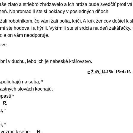
aše zlato a striebro zhrdzavelo a ich hrdza bude svedčiť proti v
heň. Nahromadili ste si poklady v posledných dňoch.
žali robotníkom, čo vám žali polia, kričí. A krik žencov došiel k 
 ste hodovali a hýrili. Vykŕmili ste si srdcia na deň zakáľačky.
ho; a on vám neodporuje.
ovo.
ní v duchu, lebo ich je nebeské kráľovstvo.
Ž 49, 14
-15b. 15cd+16. 
spoliehajú na seba, *
vlastných slovách kochajú.
pasti *
R.
, *
, *
e vezme k sebe.
R.