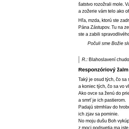
šatstvo rozožrali mole. V
a zožerie vám telo ako o
Hľa, mzda, ktorú ste zadr
Pána Zástupov. Tu na zemi
ste a zabili spravodlivé
Počuli sme Božie sl
R.:
Blahoslavení chudob
Responzóriový žalm
Taký je osud tých, čo sa 
a koniec tých, čo sa vo 
Ako ovce sa ženú do prie
a smrť je ich pastierom.
Padajú strmhlav do hrobu
ich zjav sa pominie.
No moju dušu Boh vykúpi
z moci podsvetia ma ist