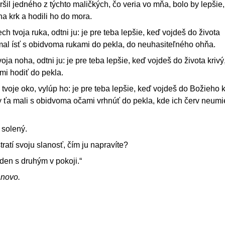
ršil jedného z týchto maličkých, čo veria vo mňa, bolo by lepšie
a krk a hodili ho do mora.
ch tvoja ruka, odtni ju: je pre teba lepšie, keď vojdeš do života
mal ísť s obidvoma rukami do pekla, do neuhasiteľného ohňa.
oja noha, odtni ju: je pre teba lepšie, keď vojdeš do života kriv
mi hodiť do pekla.
 tvoje oko, vylúp ho: je pre teba lepšie, keď vojdeš do Božieho 
 ťa mali s obidvoma očami vrhnúť do pekla, kde ich červ neumi
solený.
tratí svoju slanosť, čím ju napravíte?
eden s druhým v pokoji.“
ánovo.