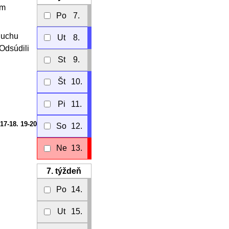
ám
Po
7.
sluchu
Ut
8.
 Odsúdili
St
9.
Št
10.
Pi
11.
17-18. 19-20
So
12.
Ne
13.
7.
týždeň
Po
14.
Ut
15.