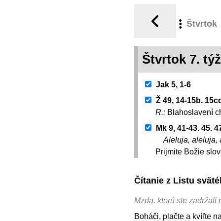
Štvrtok
Štvrtok 7. t
Jak 5, 1-6
Ž 49, 14-15b. 15c
R.:
Blahoslavení c
Mk 9, 41-43. 45. 4
Aleluja, aleluja, 
Prijmite Božie slov
Čítanie z Listu svät
Mzda, ktorú ste zadržali 
Boháči, plačte a kvíľte 