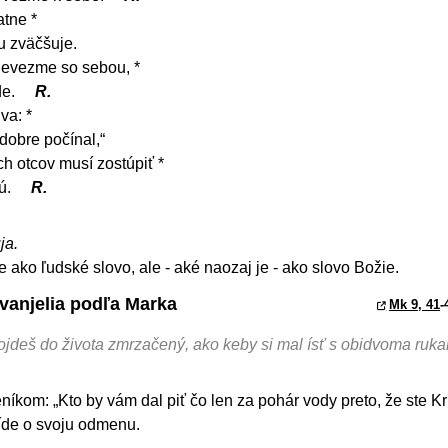
atne *
u zväčšuje.
 nevezme so sebou, *
de.
R.
va: *
 dobre počínal,“
ch otcov musí zostúpiť *
rú.
R.
ja.
ie ako ľudské slovo, ale - aké naozaj je - ako slovo Božie.
Evanjelia podľa Marka
Mk 9, 41
-
vojdeš do života zmrzačený, ako keby si mal ísť s obidvoma ruk
íkom: „Kto by vám dal piť čo len za pohár vody preto, že ste Kri
íde o svoju odmenu.