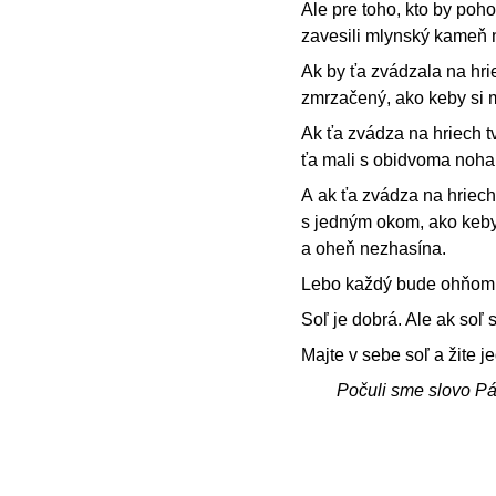
Ale pre toho, kto by poho
zavesili mlynský kameň n
Ak by ťa zvádzala na hrie
zmrzačený, ako keby si 
Ak ťa zvádza na hriech tv
ťa mali s obidvoma noha
A ak ťa zvádza na hriech
s jedným okom, ako keby
a oheň nezhasína.
Lebo každý bude ohňom 
Soľ je dobrá. Ale ak soľ s
Majte v sebe soľ a žite j
Počuli sme slovo P