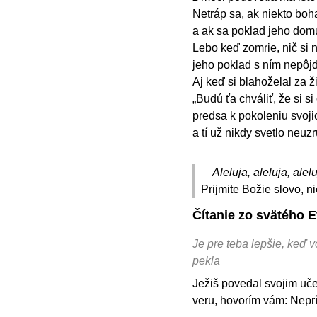
Netráp sa, ak niekto boh
a ak sa poklad jeho dom
Lebo keď zomrie, nič si
jeho poklad s ním nepôj
Aj keď si blahoželal za ži
„Budú ťa chváliť, že si si
predsa k pokoleniu svoji
a tí už nikdy svetlo neuz
Aleluja, aleluja, alelu
Prijmite Božie slovo, n
Čítanie zo svätého 
Je pre teba lepšie, keď 
pekla
Ježiš povedal svojim učen
veru, hovorím vám: Nepr