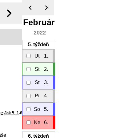
Február
2022
5.
týždeň
Ut
1.
St
2.
Št
3.
Pi
4.
So
5.
Jak 5, 1
-6
Ne
6.
aše
6.
týždeň