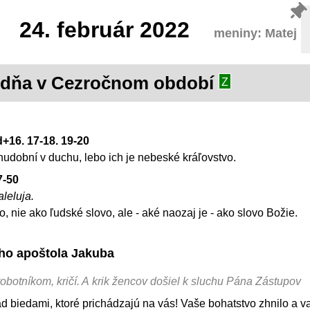
24.
február 2022
meniny: Matej
ýždňa v Cezročnom období
Z
d+16. 17-18. 19-20
hudobní v duchu, lebo ich je nebeské kráľovstvo.
7-50
aleluja.
o, nie ako ľudské slovo, ale - aké naozaj je - ako slovo Božie.
ého apoštola Jakuba
robotníkom, kričí. A krik žencov došiel k sluchu Pána Zástupov
nad biedami, ktoré prichádzajú na vás! Vaše bohatstvo zhnilo a v