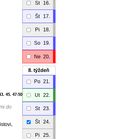
St
16.
Št
17.
Pi
18.
So
19.
Ne
20.
8.
týždeň
Po
21.
43. 45. 47-50
Ut
22.
ami do
St
23.
Št
24.
stovi,
Pi
25.