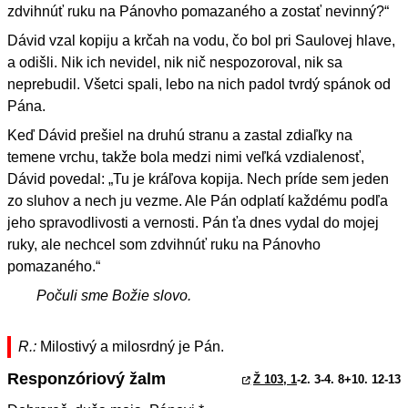
zdvihnúť ruku na Pánovho pomazaného a zostať nevinný?“
Dávid vzal kopiju a krčah na vodu, čo bol pri Saulovej hlave,
a odišli. Nik ich nevidel, nik nič nespozoroval, nik sa
neprebudil. Všetci spali, lebo na nich padol tvrdý spánok od
Pána.
Keď Dávid prešiel na druhú stranu a zastal zdiaľky na
temene vrchu, takže bola medzi nimi veľká vzdialenosť,
Dávid povedal: „Tu je kráľova kopija. Nech príde sem jeden
zo sluhov a nech ju vezme. Ale Pán odplatí každému podľa
jeho spravodlivosti a vernosti. Pán ťa dnes vydal do mojej
ruky, ale nechcel som zdvihnúť ruku na Pánovho
pomazaného.“
Počuli sme Božie slovo.
R.:
Milostivý a milosrdný je Pán.
Responzóriový žalm
Ž 103, 1
-2. 3-4. 8+10. 12-13