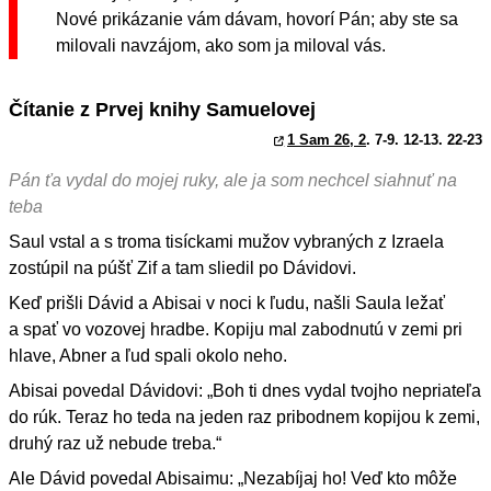
Nové prikázanie vám dávam, hovorí Pán; aby ste sa
milovali navzájom, ako som ja miloval vás.
Čítanie z Prvej knihy Samuelovej
1 Sam 26, 2
. 7-9. 12-13. 22-23
Pán ťa vydal do mojej ruky, ale ja som nechcel siahnuť na
teba
Saul vstal a s troma tisíckami mužov vybraných z Izraela
zostúpil na púšť Zif a tam sliedil po Dávidovi.
Keď prišli Dávid a Abisai v noci k ľudu, našli Saula ležať
a spať vo vozovej hradbe. Kopiju mal zabodnutú v zemi pri
hlave, Abner a ľud spali okolo neho.
Abisai povedal Dávidovi: „Boh ti dnes vydal tvojho nepriateľa
do rúk. Teraz ho teda na jeden raz pribodnem kopijou k zemi,
druhý raz už nebude treba.“
Ale Dávid povedal Abisaimu: „Nezabíjaj ho! Veď kto môže