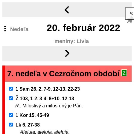
20.
február 2022
Nedeľa
meniny: Lívia
7. nedeľa v Cezročnom období
Z
1 Sam 26, 2. 7-9. 12-13. 22-23
Ž 103, 1-2. 3-4. 8+10. 12-13
R.:
Milostivý a milosrdný je Pán.
1 Kor 15, 45-49
Lk 6, 27-38
Aleluja, aleluja, aleluja.