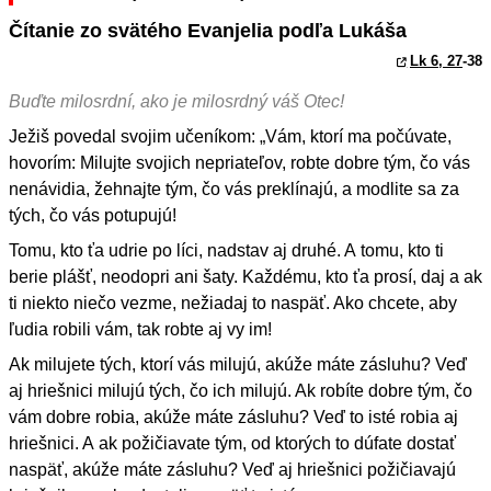
Čítanie zo svätého Evanjelia podľa Lukáša
Lk 6, 27
-38
Buďte milosrdní, ako je milosrdný váš Otec!
Ježiš povedal svojim učeníkom: „Vám, ktorí ma počúvate,
hovorím: Milujte svojich nepriateľov, robte dobre tým, čo vás
nenávidia, žehnajte tým, čo vás preklínajú, a modlite sa za
tých, čo vás potupujú!
Tomu, kto ťa udrie po líci, nadstav aj druhé. A tomu, kto ti
berie plášť, neodopri ani šaty. Každému, kto ťa prosí, daj a ak
ti niekto niečo vezme, nežiadaj to naspäť. Ako chcete, aby
ľudia robili vám, tak robte aj vy im!
Ak milujete tých, ktorí vás milujú, akúže máte zásluhu? Veď
aj hriešnici milujú tých, čo ich milujú. Ak robíte dobre tým, čo
vám dobre robia, akúže máte zásluhu? Veď to isté robia aj
hriešnici. A ak požičiavate tým, od ktorých to dúfate dostať
naspäť, akúže máte zásluhu? Veď aj hriešnici požičiavajú