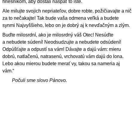
hriešnikom, aby dostali naspäť to isté.
Ale milujte svojich nepriateľov, dobre robte, požičiavajte a nič
za to nečakajte! Tak bude vaša odmena veľká a budete
synmi Najvyššieho, lebo on je dobrý aj k nevďačným a zlým.
Buďte milosrdní, ako je milosrdný váš Otec! Nesúďte
a nebudete súdení! Neodsudzujte a nebudete odsúdení!
Odpúšťajte a odpustí sa vám! Dávajte a dajú vám: mieru
dobrú, natlačenú, natrasenú, vrchovatú vám dajú do lona.
Lebo akou mierou budete merať vy, takou sa nameria aj
vám.“
Počuli sme slovo Pánovo.