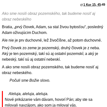
1 Kor 15, 45
-49
Ako sme nosili obraz pozemského, tak budeme nosiť aj
obraz nebeského
Bratia, „prvý človek, Adam, sa stal živou bytosťou“, posledný
Adam oživujúcim Duchom.
Ale nie je prv duchovné, lež živočíšne, až potom duchovné.
Prvý človek zo zeme je pozemský, druhý človek je z neba.
Aký je ten pozemský, takí sú aj ostatní pozemskí; a aký je
nebeský, takí sú aj ostatní nebeskí.
A ako sme nosili obraz pozemského, tak budeme nosiť aj
obraz nebeského.
Počuli sme Božie slovo.
Aleluja, aleluja, aleluja.
Nové prikázanie vám dávam, hovorí Pán; aby ste sa
milovali navzájom, ako som ja miloval vás.