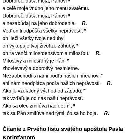
Dobroreč, duša moja, Pánovi *
a celé moje vnútro jeho menu svätému.
Dobroreč, duša moja, Pánovi *
a nezabúdaj na jeho dobrodenia.
R.
Veď on ti odpúšťa všetky neprávosti, *
on lieči všetky tvoje neduhy;
on vykupuje tvoj život zo záhuby, *
on ťa venčí milosrdenstvom a milosťou.
R.
Milostivý a milosrdný je Pán, *
zhovievavý a dobrotivý nesmierne.
Nezaobchodí s nami podľa našich hriechov, *
ani nám neodpláca podľa našich neprávostí.
R.
Ako je vzdialený východ od západu, *
tak vzďaľuje od nás našu neprávosť.
Ako sa otec zmilúva nad deťmi, *
tak sa Pán zmilúva nad tými, čo sa ho boja.
R.
Čítanie z Prvého listu svätého apoštola Pavla
Korinťanom