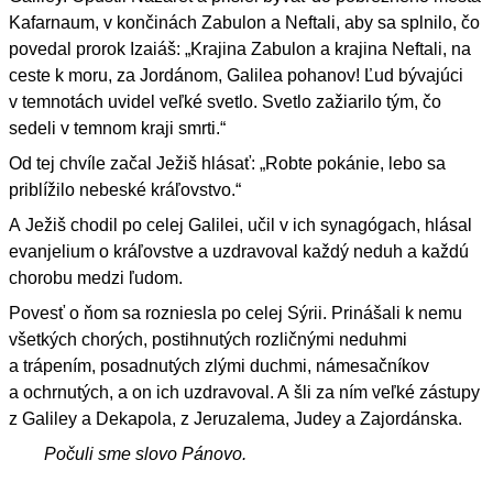
Kafarnaum, v končinách Zabulon a Neftali, aby sa splnilo, čo
povedal prorok Izaiáš: „Krajina Zabulon a krajina Neftali, na
ceste k moru, za Jordánom, Galilea pohanov! Ľud bývajúci
v temnotách uvidel veľké svetlo. Svetlo zažiarilo tým, čo
sedeli v temnom kraji smrti.“
Od tej chvíle začal Ježiš hlásať: „Robte pokánie, lebo sa
priblížilo nebeské kráľovstvo.“
A Ježiš chodil po celej Galilei, učil v ich synagógach, hlásal
evanjelium o kráľovstve a uzdravoval každý neduh a každú
chorobu medzi ľudom.
Povesť o ňom sa rozniesla po celej Sýrii. Prinášali k nemu
všetkých chorých, postihnutých rozličnými neduhmi
a trápením, posadnutých zlými duchmi, námesačníkov
a ochrnutých, a on ich uzdravoval. A šli za ním veľké zástupy
z Galiley a Dekapola, z Jeruzalema, Judey a Zajordánska.
Počuli sme slovo Pánovo.