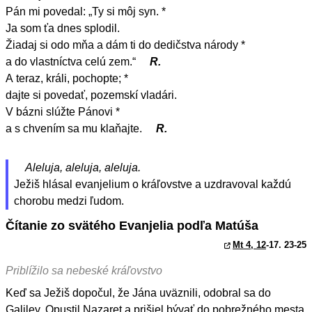
Pán mi povedal: „Ty si môj syn. *
Ja som ťa dnes splodil.
Žiadaj si odo mňa a dám ti do dedičstva národy *
a do vlastníctva celú zem.“
R.
A teraz, králi, pochopte; *
dajte si povedať, pozemskí vladári.
V bázni slúžte Pánovi *
a s chvením sa mu klaňajte.
R.
Aleluja, aleluja, aleluja.
Ježiš hlásal evanjelium o kráľovstve a uzdravoval každú
chorobu medzi ľudom.
Čítanie zo svätého Evanjelia podľa Matúša
Mt 4, 12
-17. 23-25
Priblížilo sa nebeské kráľovstvo
Keď sa Ježiš dopočul, že Jána uväznili, odobral sa do
Galiley. Opustil Nazaret a prišiel bývať do pobrežného mesta