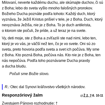
Milovaní, neverte každému duchu, ale skúmajte duchov, či sú
z Boha; lebo do sveta vyšlo mnoho falošných prorokov.
Božieho Ducha poznáte podľa tohoto: Každý duch, ktorý
vyznáva, že Ježiš Kristus prišiel v tele, je z Boha. Duch, ktorý
nevyznáva Ježiša, nie je z Boha. To je duch antikrista,
o ktorom ste počuli, že príde, a už teraz je na svete.
Vy, deti moje, ste z Boha a zvíťazili ste nad nimi, lebo ten,
ktorý je vo vás, je väčší než ten, čo je vo svete. Oni sú zo
sveta, preto hovoria podľa sveta a svet ich počúva. My sme
z Boha. Kto pozná Boha, počúva nás. Kto nie je z Boha, ten
nás nepočúva. Podľa toho poznávame Ducha pravdy
a ducha bludu.
Počuli sme Božie slovo.
R.:
Otec dal Synovi kráľovstvo všetkých národov.
Responzóriový žalm
Ž 2, 7
-8. 10-11
Zvestujem Pánovo rozhodnutie: †