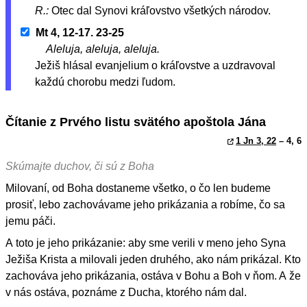
R.:
Otec dal Synovi kráľovstvo všetkých národov.
Mt 4, 12-17. 23-25
Aleluja, aleluja, aleluja.
Ježiš hlásal evanjelium o kráľovstve a uzdravoval
každú chorobu medzi ľudom.
Čítanie z Prvého listu svätého apoštola Jána
1 Jn 3, 22
– 4, 6
Skúmajte duchov, či sú z Boha
Milovaní, od Boha dostaneme všetko, o čo len budeme
prosiť, lebo zachovávame jeho prikázania a robíme, čo sa
jemu páči.
A toto je jeho prikázanie: aby sme verili v meno jeho Syna
Ježiša Krista a milovali jeden druhého, ako nám prikázal. Kto
zachováva jeho prikázania, ostáva v Bohu a Boh v ňom. A že
v nás ostáva, poznáme z Ducha, ktorého nám dal.