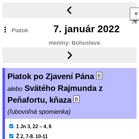
7.
január 2022
Piatok
meniny: Bohuslava
Piatok po Zjavení Pána
B
Svätého Rajmunda z
alebo
Peňafortu, kňaza
B
(ľubovoľná spomienka)
1 Jn 3, 22 – 4, 6
Ž 2, 7-8. 10-11