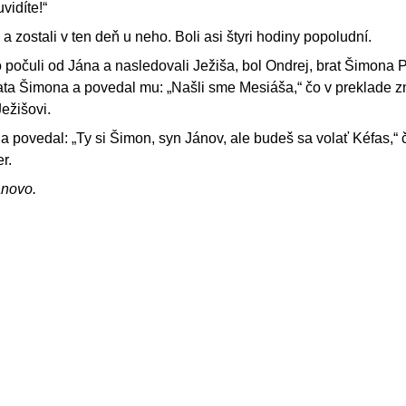
vidíte!“
, a zostali v ten deň u neho. Boli asi štyri hodiny popoludní.
o počuli od Jána a nasledovali Ježiša, bol Ondrej, brat Šimona 
ata Šimona a povedal mu: „Našli sme Mesiáša,“ čo v preklade
Ježišovi.
a povedal: „Ty si Šimon, syn Jánov, ale budeš sa volať Kéfas,“ 
r.
ánovo.