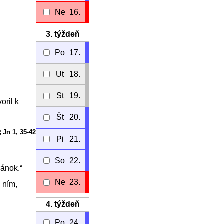
Ne
16.
3.
týždeň
Po
17.
Ut
18.
St
19.
oril k
Št
20.
Jn 1, 35
-42
Pi
21.
So
22.
ránok.“
Ne
23.
a ním,
4.
týždeň
Po
24.