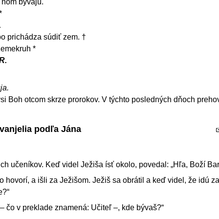
a ňom bývajú.
*
.
o prichádza súdiť zem. †
zemekruh *
R.
ja.
si Boh otcom skrze prorokov. V týchto posledných dňoch prehov
vanjelia podľa Jána
ich učeníkov. Keď videl Ježiša ísť okolo, povedal: „Hľa, Boží Ba
o hovorí, a išli za Ježišom. Ježiš sa obrátil a keď videl, že idú z
e?“
– čo v preklade znamená: Učiteľ –, kde bývaš?“