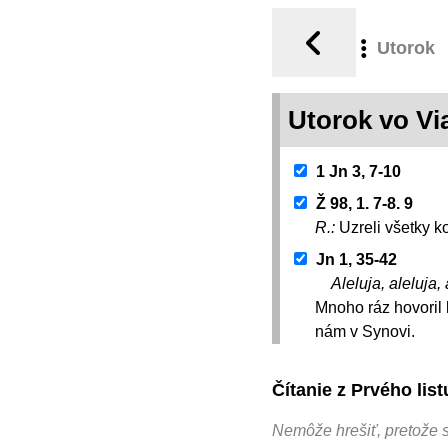
Utorok
Utorok vo V
1 Jn 3, 7-10
Ž 98, 1. 7-8. 9
R.:
Uzreli všetky 
Jn 1, 35-42
Aleluja, aleluja, 
Mnoho ráz hovoril 
nám v Synovi.
Čítanie z Prvého lis
Nemôže hrešiť, pretože 