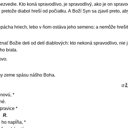
ezvedie. Kto koná spravodlivo, je spravodlivý, ako je on spravod
, pretože diabol hreší od počiatku. A Boží Syn sa zjavil preto, ab
epácha hriech, lebo v ňom ostáva jeho semeno; a nemôže hrešiť
znať Božie deti od detí diablových: kto nekoná spravodlivo, nie 
jho brata.
ovo.
iny zeme spásu nášho Boha.
Ž
novú, *
né.
pravice *
R.
 ho napĺňa, *