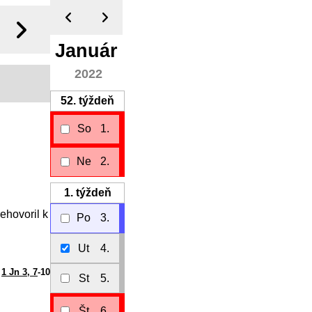
Január
2022
52.
týždeň
So
1.
Ne
2.
1.
týždeň
ehovoril k
Po
3.
Ut
4.
1 Jn 3, 7
-10
St
5.
Št
6.