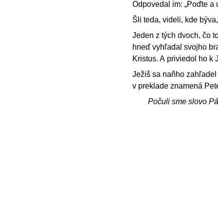
Odpovedal im: „Poďte a u
Šli teda, videli, kde býva
Jeden z tých dvoch, čo t
hneď vyhľadal svojho br
Kristus. A priviedol ho k 
Ježiš sa naňho zahľadel 
v preklade znamená Pete
Počuli sme slovo P