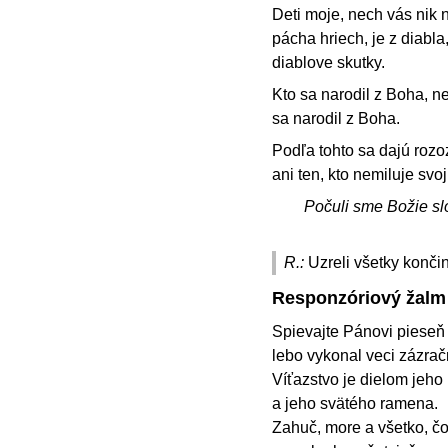
Deti moje, nech vás nik n
pácha hriech, je z diabla
diablove skutky.
Kto sa narodil z Boha, n
sa narodil z Boha.
Podľa tohto sa dajú rozo
ani ten, kto nemiluje svo
Počuli sme Božie sl
R.:
Uzreli všetky konč
Responzóriový žalm
Spievajte Pánovi pieseň 
lebo vykonal veci zázrač
Víťazstvo je dielom jeho 
a jeho svätého ramena.
Zahuč, more a všetko, čo