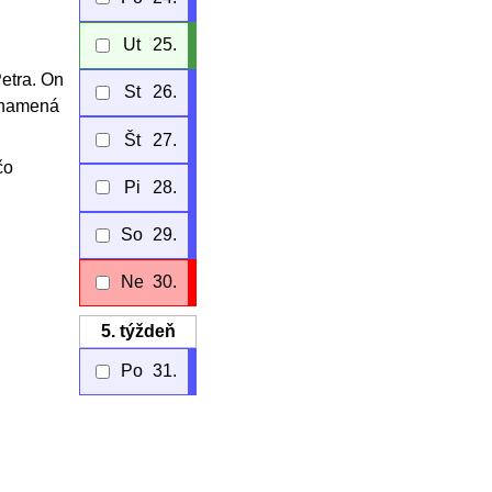
Ut
25.
Petra. On
St
26.
 znamená
Št
27.
čo
Pi
28.
So
29.
Ne
30.
5.
týždeň
Po
31.