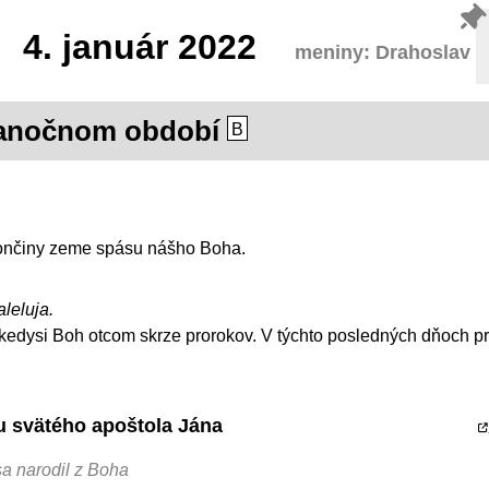
4.
január 2022
meniny: Drahoslav
ianočnom období
B
končiny zeme spásu nášho Boha.
aleluja.
kedysi Boh otcom skrze prorokov. V týchto posledných dňoch pr
tu svätého apoštola Jána
sa narodil z Boha