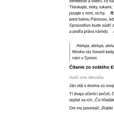
zemekruh a všetci, čo n
Tlieskajte, rieky, rukami, 
jasajte s nimi, vrchy,
R
pred tvárou Pánovou, leb
Spravodlivo bude súdiť 
a podľa práva národy.
Aleluja, aleluja, alelu
Mnoho ráz hovoril kedy
nám v Synovi.
Čítanie zo svätého E
Našli sme Mesiáša
Ján stál s dvoma zo svoj
Tí dvaja učeníci počuli, č
opýtal sa ich: „Čo hľadát
Oni mu povedali: „Rabbi 