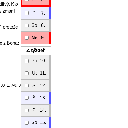
livý. Kto
y zmaril
Pi
7.
So
8.
, pretože
Ne
9.
je z Boha;
2.
týždeň
Po
10.
Ut
11.
St
12.
 98, 1
. 7-8. 9
Št
13.
Pi
14.
So
15.