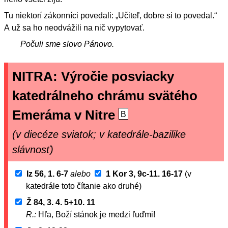
Tu niektorí zákonníci povedali: „Učiteľ, dobre si to povedal.“
A už sa ho neodvážili na nič vypytovať.
Počuli sme slovo Pánovo.
NITRA: Výročie posviacky
katedrálneho chrámu svätého
Emeráma v Nitre
B
(v diecéze sviatok; v katedrále-bazilike
slávnosť)
Iz 56, 1. 6-7
alebo
1 Kor 3, 9c-11. 16-17
(v
katedrále toto čítanie ako druhé)
Ž 84, 3. 4. 5+10. 11
R.:
Hľa, Boží stánok je medzi ľuďmi!