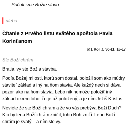
Počuli sme Božie slovo.
alebo
Čítanie z Prvého listu svätého apoštola Pavla
Korinťanom
1 Kor 3, 9
c-11. 16-17
Ste Boží chrám
Bratia, vy ste Božia stavba.
Podľa Božej milosti, ktorú som dostal, položil som ako múdry
staviteľ základ a iný na ňom stavia. Ale každý nech si dáva
pozor, ako na ňom stavia. Lebo nik nemôže položiť iný
základ okrem toho, čo je už položený, a je ním Ježiš Kristus.
Neviete že ste Boží chrám a že vo vás prebýva Boží Duch?
Kto by teda Boží chrám zničil, toho Boh zničí. Lebo Boží
chrám je svätý – a ním ste vy.