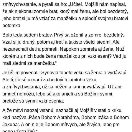
zmŕtvychvstanie, a pýtali sa ho: „Učiteľ, Mojžiš nám napísal,
že ak niekomu zomrie brat, ktorý mal ženu, ale bol bezdetný,
jeho brat si ju má vziať za manželku a splodiť svojmu bratovi
potomka.
Bolo teda sedem bratov. Prvý sa oženil a zomrel bezdetný.
Vzal si ju druhý, potom aj tretí a takisto všetci siedmi. Ale
nezanechali deti a pomreli. Napokon zomrela aj žena. Nuž
ktorému z nich bude žena manželkou pri vzkriesení? Veď ju
mali siedmi za manželku.“
Ježiš im povedal: „Synovia tohoto veku sa ženia a vydávajú.
Ale tí, čo sú uznaní za hodných tamtoho veku
a zmŕtvychvstania, už sa neženia, ani nevydávajú. Už ani
umrieť nemôžu, lebo sú ako anjeli a sú Božími synmi,
pretože sú synmi vzkriesenia.
A že mŕtvi naozaj vstanú, naznačil aj Mojžiš v stati o kríku,
keď nazýva ‚Pána Bohom Abraháma, Bohom Izáka a Bohom
Jakuba‘. A on nie je Bohom mŕtvych, ale živých, lebo pre
neho všetci žijú.“