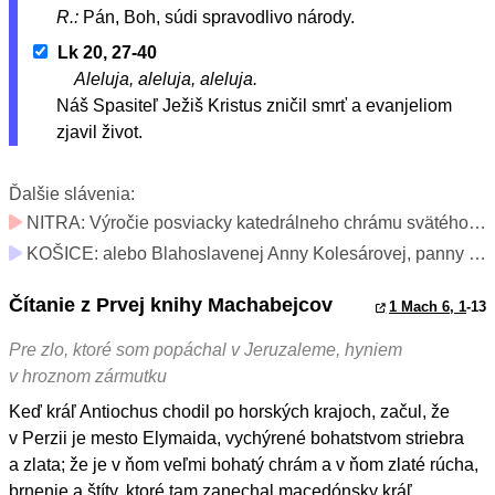
R.:
Pán, Boh, súdi spravodlivo národy.
Lk 20, 27-40
Aleluja, aleluja, aleluja.
Náš Spasiteľ Ježiš Kristus zničil smrť a evanjeliom
zjavil život.
Ďalšie slávenia:
NITRA: Výročie posviacky katedrálneho chrámu svätého Emeráma v Nitre (v diecéze sviatok; v katedrále-bazilike slávnosť)
KOŠICE: alebo Blahoslavenej Anny Kolesárovej, panny a mučenice (ľubovoľná spomienka)
Čítanie z Prvej knihy Machabejcov
1 Mach 6, 1
-13
Pre zlo, ktoré som popáchal v Jeruzaleme, hyniem
v hroznom zármutku
Keď kráľ Antiochus chodil po horských krajoch, začul, že
v Perzii je mesto Elymaida, vychýrené bohatstvom striebra
a zlata; že je v ňom veľmi bohatý chrám a v ňom zlaté rúcha,
brnenie a štíty, ktoré tam zanechal macedónsky kráľ