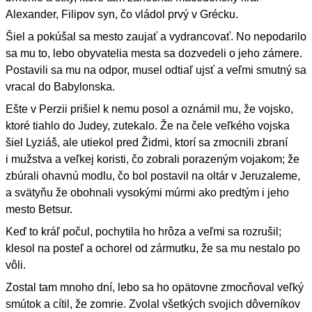
Alexander, Filipov syn, čo vládol prvý v Grécku.
Šiel a pokúšal sa mesto zaujať a vydrancovať. No nepodarilo
sa mu to, lebo obyvatelia mesta sa dozvedeli o jeho zámere.
Postavili sa mu na odpor, musel odtiaľ ujsť a veľmi smutný sa
vracal do Babylonska.
Ešte v Perzii prišiel k nemu posol a oznámil mu, že vojsko,
ktoré tiahlo do Judey, zutekalo. Že na čele veľkého vojska
šiel Lyziáš, ale utiekol pred Židmi, ktorí sa zmocnili zbraní
i mužstva a veľkej koristi, čo zobrali porazeným vojakom; že
zbúrali ohavnú modlu, čo bol postavil na oltár v Jeruzaleme,
a svätyňu že obohnali vysokými múrmi ako predtým i jeho
mesto Betsur.
Keď to kráľ počul, pochytila ho hrôza a veľmi sa rozrušil;
klesol na posteľ a ochorel od zármutku, že sa mu nestalo po
vôli.
Zostal tam mnoho dní, lebo sa ho opätovne zmocňoval veľký
smútok a cítil, že zomrie. Zvolal všetkých svojich dôverníkov