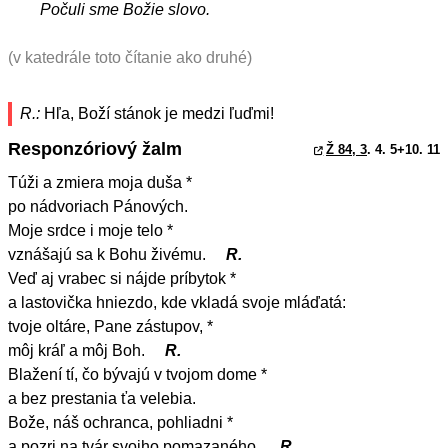
Počuli sme Božie slovo.
(v katedrále toto čítanie ako druhé)
R.:
Hľa, Boží stánok je medzi ľuďmi!
Responzóriový žalm
Ž 84, 3
. 4. 5+10. 11
Túži a zmiera moja duša *
po nádvoriach Pánových.
Moje srdce i moje telo *
vznášajú sa k Bohu živému.
R.
Veď aj vrabec si nájde príbytok *
a lastovička hniezdo, kde vkladá svoje mláďatá:
tvoje oltáre, Pane zástupov, *
môj kráľ a môj Boh.
R.
Blažení tí, čo bývajú v tvojom dome *
a bez prestania ťa velebia.
Bože, náš ochranca, pohliadni *
a pozri na tvár svojho pomazaného.
R.