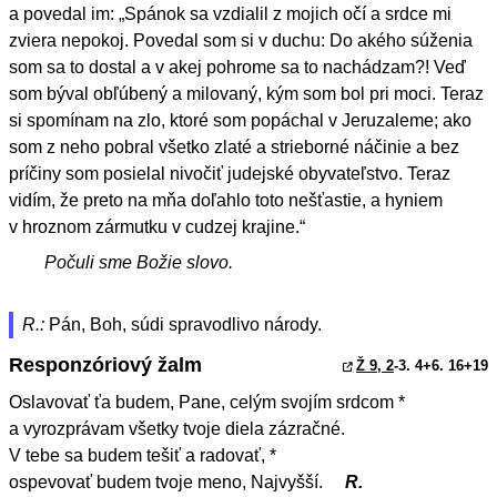
a povedal im: „Spánok sa vzdialil z mojich očí a srdce mi
zviera nepokoj. Povedal som si v duchu: Do akého súženia
som sa to dostal a v akej pohrome sa to nachádzam?! Veď
som býval obľúbený a milovaný, kým som bol pri moci. Teraz
si spomínam na zlo, ktoré som popáchal v Jeruzaleme; ako
som z neho pobral všetko zlaté a strieborné náčinie a bez
príčiny som posielal nivočiť judejské obyvateľstvo. Teraz
vidím, že preto na mňa doľahlo toto nešťastie, a hyniem
v hroznom zármutku v cudzej krajine.“
Počuli sme Božie slovo.
R.:
Pán, Boh, súdi spravodlivo národy.
Responzóriový žalm
Ž 9, 2
-3. 4+6. 16+19
Oslavovať ťa budem, Pane, celým svojím srdcom *
a vyrozprávam všetky tvoje diela zázračné.
V tebe sa budem tešiť a radovať, *
ospevovať budem tvoje meno, Najvyšší.
R.