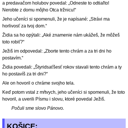
a predavačom holubov povedal: „Odneste to odtiaľto!
Nerobte z domu môjho Otca tržnicu!“
Jeho učeníci si spomenuli, že je napísané: „Strávi ma
horlivosť za tvoj dom.“
Židia sa ho opýtali: „Aké znamenie nám ukážeš, že môžeš
toto robiť?“
Ježiš im odpovedal: „Zborte tento chrám a za tri dni ho
postavím.“
Židia povedali: „Štyridsaťšesť rokov stavali tento chrám a ty
ho postavíš za tri dni?“
Ale on hovoril o chráme svojho tela.
Keď potom vstal z mŕtvych, jeho učeníci si spomenuli, že toto
hovoril, a uverili Písmu i slovu, ktoré povedal Ježiš.
Počuli sme slovo Pánovo.
KOŠICE: