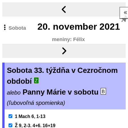
20.
november 2021
Sobota
meniny: Félix
Sobota 33. týždňa v Cezročnom
období
Z
Panny Márie v sobotu
alebo
B
(ľubovoľná spomienka)
1 Mach 6, 1-13
Ž 9, 2-3. 4+6. 16+19