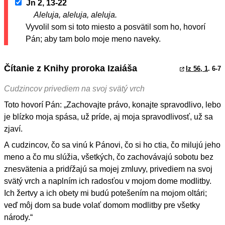
Jn 2, 13-22
Aleluja, aleluja, aleluja.
Vyvolil som si toto miesto a posvätil som ho, hovorí
Pán; aby tam bolo moje meno naveky.
Čítanie z Knihy proroka Izaiáša
Iz 56, 1
. 6-7
Cudzincov privediem na svoj svätý vrch
Toto hovorí Pán: „Zachovajte právo, konajte spravodlivo, lebo
je blízko moja spása, už príde, aj moja spravodlivosť, už sa
zjaví.
A cudzincov, čo sa vinú k Pánovi, čo si ho ctia, čo milujú jeho
meno a čo mu slúžia, všetkých, čo zachovávajú sobotu bez
znesvätenia a pridŕžajú sa mojej zmluvy, privediem na svoj
svätý vrch a naplním ich radosťou v mojom dome modlitby.
Ich žertvy a ich obety mi budú potešením na mojom oltári;
veď môj dom sa bude volať domom modlitby pre všetky
národy.“