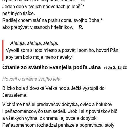
Jeden deň v tvojich nádvoriach je lepší *
než iných tisíce.
Radšej chcem stáť na prahu domu svojho Boha *
ako prebývať v stanoch hriešnikov.
R.
Aleluja, aleluja, aleluja.
Vyvolil som si toto miesto a posvätil som ho, hovorí Pán;
aby tam bolo moje meno naveky.
Čítanie zo svätého Evanjelia podľa Jána
Jn 2, 13
-22
Hovoril o chráme svojho tela
Blízko bola židovská Veľká noc a Ježiš vystúpil do
Jeruzalema.
V chráme našiel predavačov dobytka, oviec a holubov
i peňazomencov, čo tam sedeli. Urobil si z povrázkov bič
a všetkých vyhnal z chrámu, aj ovce a dobytok.
Peňazomencom rozhádzal peniaze a poprevracal stoly