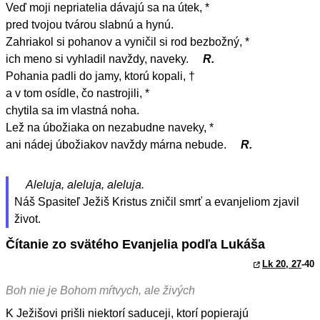
Veď moji nepriatelia dávajú sa na útek, *
pred tvojou tvárou slabnú a hynú.
Zahriakol si pohanov a vyničil si rod bezbožný, *
ich meno si vyhladil navždy, naveky.
R.
Pohania padli do jamy, ktorú kopali, †
a v tom osídle, čo nastrojili, *
chytila sa im vlastná noha.
Lež na úbožiaka on nezabudne naveky, *
ani nádej úbožiakov navždy márna nebude.
R.
Aleluja, aleluja, aleluja.
Náš Spasiteľ Ježiš Kristus zničil smrť a evanjeliom zjavil
život.
Čítanie zo svätého Evanjelia podľa Lukáša
Lk 20, 27
-40
Boh nie je Bohom mŕtvych, ale živých
K Ježišovi prišli niektorí saduceji, ktorí popierajú