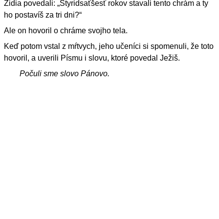
Židia povedali: „Štyridsaťšesť rokov stavali tento chrám a ty
ho postavíš za tri dni?“
Ale on hovoril o chráme svojho tela.
Keď potom vstal z mŕtvych, jeho učeníci si spomenuli, že toto
hovoril, a uverili Písmu i slovu, ktoré povedal Ježiš.
Počuli sme slovo Pánovo.