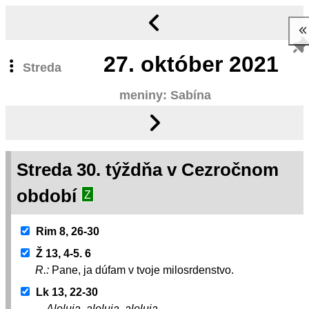
27.
október 2021
Streda
meniny: Sabína
Streda 30. týždňa v Cezročnom
období
Z
Rim 8, 26-30
Ž 13, 4-5. 6
R.:
Pane, ja dúfam v tvoje milosrdenstvo.
Lk 13, 22-30
Aleluja, aleluja, aleluja.