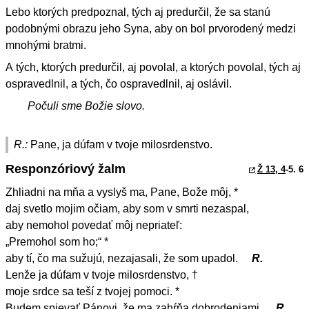
Lebo ktorých predpoznal, tých aj predurčil, že sa stanú
podobnými obrazu jeho Syna, aby on bol prvorodený medzi
mnohými bratmi.
A tých, ktorých predurčil, aj povolal, a ktorých povolal, tých aj
ospravedlnil, a tých, čo ospravedlnil, aj oslávil.
Počuli sme Božie slovo.
R.:
Pane, ja dúfam v tvoje milosrdenstvo.
Responzóriový žalm
Ž 13, 4
-5. 6
Zhliadni na mňa a vyslyš ma, Pane, Bože môj, *
daj svetlo mojim očiam, aby som v smrti nezaspal,
aby nemohol povedať môj nepriateľ:
„Premohol som ho;“ *
aby tí, čo ma sužujú, nezajasali, že som upadol.
R.
Lenže ja dúfam v tvoje milosrdenstvo, †
moje srdce sa teší z tvojej pomoci. *
Budem spievať Pánovi, že ma zahŕňa dobrodeniami.
R.