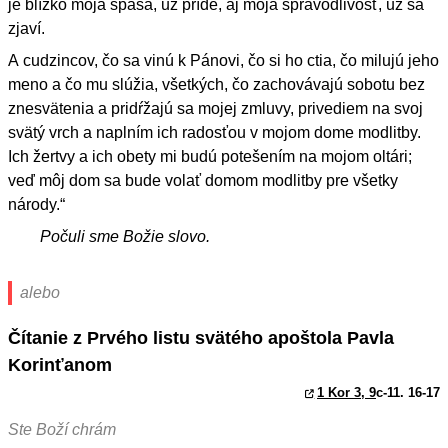
je blízko moja spása, už príde, aj moja spravodlivosť, už sa
zjaví.
A cudzincov, čo sa vinú k Pánovi, čo si ho ctia, čo milujú jeho
meno a čo mu slúžia, všetkých, čo zachovávajú sobotu bez
znesvätenia a pridŕžajú sa mojej zmluvy, privediem na svoj
svätý vrch a naplním ich radosťou v mojom dome modlitby.
Ich žertvy a ich obety mi budú potešením na mojom oltári;
veď môj dom sa bude volať domom modlitby pre všetky
národy.“
Počuli sme Božie slovo.
alebo
Čítanie z Prvého listu svätého apoštola Pavla
Korinťanom
1 Kor 3, 9
c-11. 16-17
Ste Boží chrám