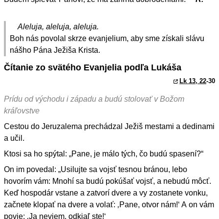
Aleluja, aleluja, aleluja.
Boh nás povolal skrze evanjelium, aby sme získali slávu
nášho Pána Ježiša Krista.
Čítanie zo svätého Evanjelia podľa Lukáša
Lk 13, 22
-30
Prídu od východu i západu a budú stolovať v Božom
kráľovstve
Cestou do Jeruzalema prechádzal Ježiš mestami a dedinami
a učil.
Ktosi sa ho spýtal: „Pane, je málo tých, čo budú spasení?“
On im povedal: „Usilujte sa vojsť tesnou bránou, lebo
hovorím vám: Mnohí sa budú pokúšať vojsť, a nebudú môcť.
Keď hospodár vstane a zatvorí dvere a vy zostanete vonku,
začnete klopať na dvere a volať: ‚Pane, otvor nám!‘ A on vám
povie: ‚Ja neviem, odkiaľ ste!‘