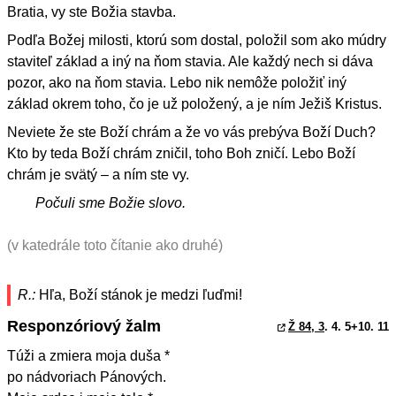
Bratia, vy ste Božia stavba.
Podľa Božej milosti, ktorú som dostal, položil som ako múdry
staviteľ základ a iný na ňom stavia. Ale každý nech si dáva
pozor, ako na ňom stavia. Lebo nik nemôže položiť iný
základ okrem toho, čo je už položený, a je ním Ježiš Kristus.
Neviete že ste Boží chrám a že vo vás prebýva Boží Duch?
Kto by teda Boží chrám zničil, toho Boh zničí. Lebo Boží
chrám je svätý – a ním ste vy.
Počuli sme Božie slovo.
(v katedrále toto čítanie ako druhé)
R.:
Hľa, Boží stánok je medzi ľuďmi!
Responzóriový žalm
Ž 84, 3
. 4. 5+10. 11
Túži a zmiera moja duša *
po nádvoriach Pánových.