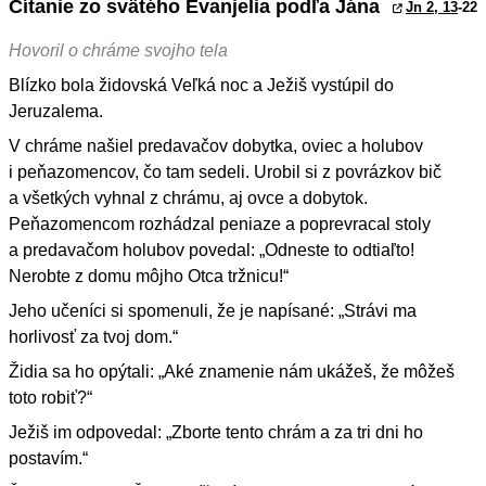
Čítanie zo svätého Evanjelia podľa Jána
Jn 2, 13
-22
Hovoril o chráme svojho tela
Blízko bola židovská Veľká noc a Ježiš vystúpil do
Jeruzalema.
V chráme našiel predavačov dobytka, oviec a holubov
i peňazomencov, čo tam sedeli. Urobil si z povrázkov bič
a všetkých vyhnal z chrámu, aj ovce a dobytok.
Peňazomencom rozhádzal peniaze a poprevracal stoly
a predavačom holubov povedal: „Odneste to odtiaľto!
Nerobte z domu môjho Otca tržnicu!“
Jeho učeníci si spomenuli, že je napísané: „Strávi ma
horlivosť za tvoj dom.“
Židia sa ho opýtali: „Aké znamenie nám ukážeš, že môžeš
toto robiť?“
Ježiš im odpovedal: „Zborte tento chrám a za tri dni ho
postavím.“