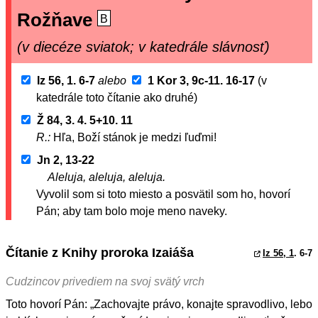
Rožňave
B
(v diecéze sviatok; v katedrále slávnosť)
Iz 56, 1. 6-7
alebo
1 Kor 3, 9c-11. 16-17
(v
katedrále toto čítanie ako druhé)
Ž 84, 3. 4. 5+10. 11
R.:
Hľa, Boží stánok je medzi ľuďmi!
Jn 2, 13-22
Aleluja, aleluja, aleluja.
Vyvolil som si toto miesto a posvätil som ho, hovorí
Pán; aby tam bolo moje meno naveky.
Čítanie z Knihy proroka Izaiáša
Iz 56, 1
. 6-7
Cudzincov privediem na svoj svätý vrch
Toto hovorí Pán: „Zachovajte právo, konajte spravodlivo, lebo