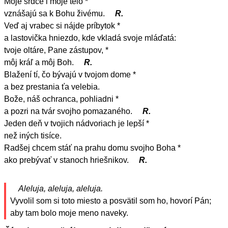
Moje srdce i moje telo *
vznášajú sa k Bohu živému.
R.
Veď aj vrabec si nájde príbytok *
a lastovička hniezdo, kde vkladá svoje mláďatá:
tvoje oltáre, Pane zástupov, *
môj kráľ a môj Boh.
R.
Blažení tí, čo bývajú v tvojom dome *
a bez prestania ťa velebia.
Bože, náš ochranca, pohliadni *
a pozri na tvár svojho pomazaného.
R.
Jeden deň v tvojich nádvoriach je lepší *
než iných tisíce.
Radšej chcem stáť na prahu domu svojho Boha *
ako prebývať v stanoch hriešnikov.
R.
Aleluja, aleluja, aleluja.
Vyvolil som si toto miesto a posvätil som ho, hovorí Pán;
aby tam bolo moje meno naveky.