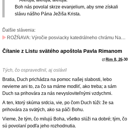
Boh nás povolal skrze evanjelium, aby sme získali
slávu nášho Pána Ježiša Krista.
Ďalšie slávenia:
ROŽŇAVA: Výročie posviacky katedrálneho chrámu Nanebovzatia Panny Márie v Rožňave (v diecéze sviatok; v katedrále slávnosť)
Čítanie z Listu svätého apoštola Pavla Rimanom
Rim 8, 26
-30
Tých, čo ospravedlnil, aj oslávil
Bratia, Duch prichádza na pomoc našej slabosti, lebo
nevieme ani to, za čo sa máme modliť, ako treba; a sám
Duch sa prihovára za nás nevysloviteľnými vzdychmi.
A ten, ktorý skúma srdcia, vie, po čom Duch túži: že sa
prihovára za svätých, ako sa páči Bohu.
Vieme, že tým, čo milujú Boha, všetko slúži na dobré; tým, čo
sú povolaní podľa jeho rozhodnutia.