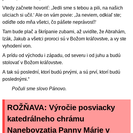
Vtedy začnete hovoriť: ‚Jedli sme s tebou a pili, na našich
uliciach si učil.‘ Ale on vám povie: ‚Ja neviem, odkiaľ ste;
odíďte odo mňa všetci, čo pášete neprávosť!‘
Tam bude plač a škrípanie zubami, až uvidíte, že Abrahám,
Izák, Jakub a všetci proroci sú v Božom kráľovstve, a vy ste
vyhodení von.
A prídu od východu i západu, od severu i od juhu a budú
stolovať v Božom kráľovstve.
A tak sú poslední, ktorí budú prvými, a sú prví, ktorí budú
poslednými.“
Počuli sme slovo Pánovo.
ROŽŇAVA: Výročie posviacky
katedrálneho chrámu
Nanebovzatia Panny Márie v