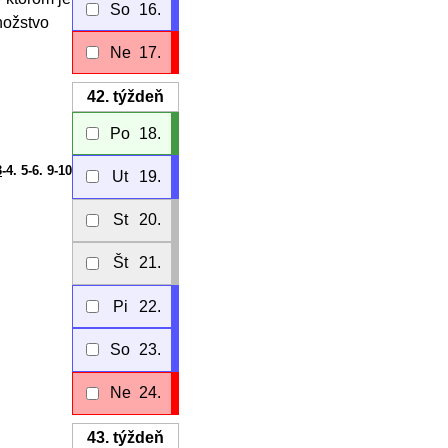
So
16.
množstvo
Ne
17.
42.
týždeň
Po
18.
3
-4. 5-6. 9-10
Ut
19.
St
20.
Št
21.
Pi
22.
So
23.
Ne
24.
43.
týždeň