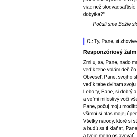
viac než stodvadsaťtisíc 
dobytka?“
Počuli sme Božie sl
R.:
Ty, Pane, si zhovie
Responzóriový žalm
Zmiluj sa, Pane, nado m
veď k tebe volám deň čo
Obveseľ, Pane, svojho sl
veď k tebe dvíham svoju
Lebo ty, Pane, si dobrý a
a veľmi milostivý voči vš
Pane, počuj moju modlitb
všimni si hlas mojej úpen
Všetky národy, ktoré si st
a budú sa ti klaňať, Pane
a tvoje meno oslavovať.