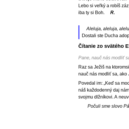
Lebo si veľký a robíš záz
iba ty si Boh.
R.
Aleluja, aleluja, alelu
Dostali ste Ducha adop
Čítanie zo svätého 
Pane, nauč nás modliť s
Raz sa Ježiš na ktoromsi
nauč nás modliť sa, ako 
Povedal im: „Keď sa modlí
náš každodenný daj nám
svojmu dlžníkovi. A neu
Počuli sme slovo P