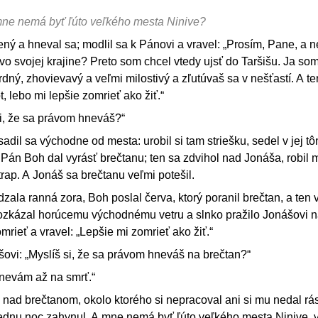
mne nemá byť ľúto veľkého mesta Ninive?
ný a hneval sa; modlil sa k Pánovi a vravel: „Prosím, Pane, a n
vo svojej krajine? Preto som chcel vtedy ujsť do Taršišu. Ja som
rdný, zhovievavý a veľmi milostivý a zľutúvaš sa v nešťastí. A te
t, lebo mi lepšie zomrieť ako žiť.“
i, že sa právom hneváš?“
adil sa východne od mesta: urobil si tam striešku, sedel v jej tôn
 Pán Boh dal vyrásť brečtanu; ten sa zdvihol nad Jonáša, robil 
rap. A Jonáš sa brečtanu veľmi potešil.
ala ranná zora, Boh poslal červa, ktorý poranil brečtan, a ten 
rozkázal horúcemu východnému vetru a slnko pražilo Jonášovi n
omrieť a vravel: „Lepšie mi zomrieť ako žiť.“
ovi: „Myslíš si, že sa právom hneváš na brečtan?“
hnevám až na smrť.“
 nad brečtanom, okolo ktorého si nepracoval ani si mu nedal rás
jednu noc zahynul. A mne nemá byť ľúto veľkého mesta Ninive, v