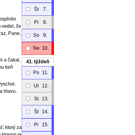
Št
7.
esplnilo
Pi
8.
 vedel, že
raz, Pane,
So
9.
Ne
10.
i a čakal,
41.
týždeň
mu tieň
Po
11.
vyschol.
Ut
12.
a hlavu,
St
13.
Št
14.
Pi
15.
ť; ktorý za
 ktorom je