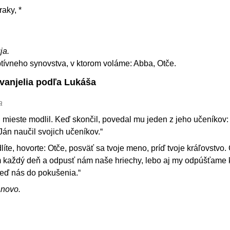
raky, *
ja.
tívneho synovstva, v ktorom voláme: Abba, Otče.
Evanjelia podľa Lukáša
a
 mieste modlil. Keď skončil, povedal mu jeden z jeho učeníkov:
Ján naučil svojich učeníkov.“
te, hovorte: Otče, posväť sa tvoje meno, príď tvoje kráľovstvo.
 každý deň a odpusť nám naše hriechy, lebo aj my odpúšťame
veď nás do pokušenia.“
ánovo.