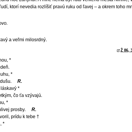
ľudí, ktorí nevedia rozlíšiť pravú ruku od ľavej – a okrem toho 
ovo.
vavý a veľmi milosrdný.
Ž 86, 
nou, *
 deň.
uhu, *
 dušu.
R.
 láskavý *
etkým, čo ťa vzývajú.
u, *
livej prosby.
R.
voril, prídu k tebe †
, *