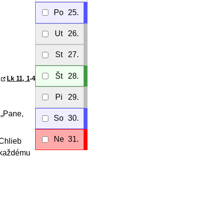
Po
25.
Ut
26.
St
27.
Št
28.
Lk 11, 1
-4
Pi
29.
 „Pane,
So
30.
Ne
31.
 Chlieb
 každému