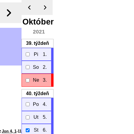
Október
2021
39.
týždeň
Pi
1.
So
2.
Ne
3.
40.
týždeň
Po
4.
Ut
5.
St
6.
Jon 4, 1
-11