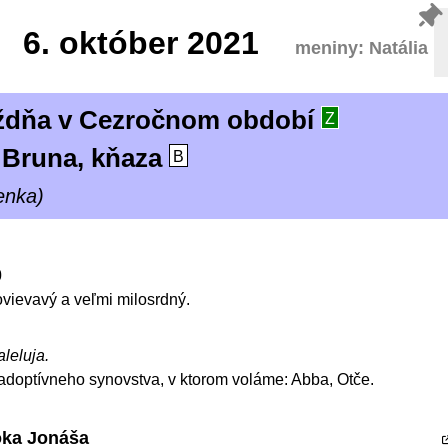
6.
október 2021
meniny: Natália
týždňa v Cezročnom období
Z
 Bruna, kňaza
B
enka)
0
ovievavý a veľmi milosrdný.
aleluja.
adoptívneho synovstva, v ktorom voláme: Abba, Otče.
roka Jonáša