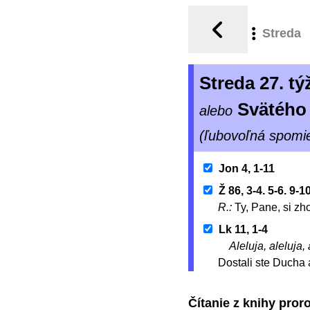
Streda
Streda 27. 
Svätého
alebo
(ľubovoľná spomi
Jon 4, 1-11
Ž 86, 3-4. 5-6. 9-1
R.:
Ty, Pane, si zh
Lk 11, 1-4
Aleluja, aleluja, 
Dostali ste Ducha 
Čítanie z knihy pro