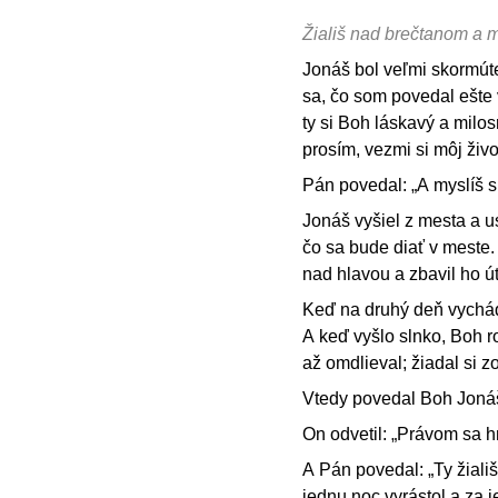
Žiališ nad brečtanom a 
Jonáš bol veľmi skormúte
sa, čo som povedal ešte 
ty si Boh láskavý a milos
prosím, vezmi si môj živo
Pán povedal: „A myslíš s
Jonáš vyšiel z mesta a us
čo sa bude diať v meste.
nad hlavou a zbavil ho út
Keď na druhý deň vychádz
A keď vyšlo slnko, Boh 
až omdlieval; žiadal si z
Vtedy povedal Boh Jonáš
On odvetil: „Právom sa 
A Pán povedal: „Ty žiališ
jednu noc vyrástol a za 